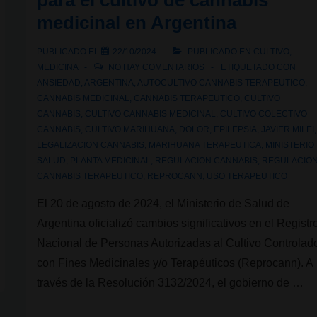
para el cultivo de cannabis
amarillas
medicinal en Argentina
en
las
PUBLICADO EL
22/10/2024
PUBLICADO EN
CULTIVO
,
MEDICINA
NO HAY COMENTARIOS
ETIQUETADO CON
plantas
ANSIEDAD
,
ARGENTINA
,
AUTOCULTIVO CANNABIS TERAPEUTICO
,
de
CANNABIS MEDICINAL
,
CANNABIS TERAPEUTICO
,
CULTIVO
cannabis
CANNABIS
,
CULTIVO CANNABIS MEDICINAL
,
CULTIVO COLECTIVO
CANNABIS
,
CULTIVO MARIHUANA
,
DOLOR
,
EPILEPSIA
,
JAVIER MILEI
,
LEGALIZACION CANNABIS
,
MARIHUANA TERAPEUTICA
,
MINISTERIO
SALUD
,
PLANTA MEDICINAL
,
REGULACION CANNABIS
,
REGULACIO
CANNABIS TERAPEUTICO
,
REPROCANN
,
USO TERAPEUTICO
El 20 de agosto de 2024, el Ministerio de Salud de
Argentina oficializó cambios significativos en el Registr
Nacional de Personas Autorizadas al Cultivo Controlad
con Fines Medicinales y/o Terapéuticos (Reprocann). A
través de la Resolución 3132/2024, el gobierno de …