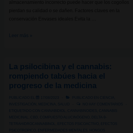
almacenamiento incorrecto puede hacer que los cogollos
pierdan su calidad o se dañen. Factores claves en la
conservación Envases ideales Evita la …
Las
Leer más »
flores
de
cannabis
La psilocibina y el cannabis:
y
rompiendo tabúes hacia el
su
progreso de la medicina
correcta
conservación
PUBLICADO EL
17/08/2023
PUBLICADO EN
CIENCIA
,
INVESTIGACIÓN
,
MEDICINA
,
SALUD
NO HAY COMENTARIOS
ETIQUETADO CON
CANNABIDIOL
,
CANNABINOIDES
,
CANNABIS
MEDICINAL
,
CBD
,
COMPUESTO ALUCINÓGENO
,
DELTA-9-
TETRAHIDROCANNABINOL
,
EFECTOS PSICOACTIVO
,
EFECTOS
PSICOTROPICO
,
ENFERMEDADES MENTALES
,
HONGOS