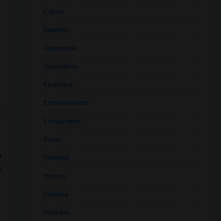
Cultura
Deportes
Dispensario
Dispositivos
Economía
Entretenimiento
N
Extracciones
Ferias
o
Finanzas
o
Historia
Industria
Institutos