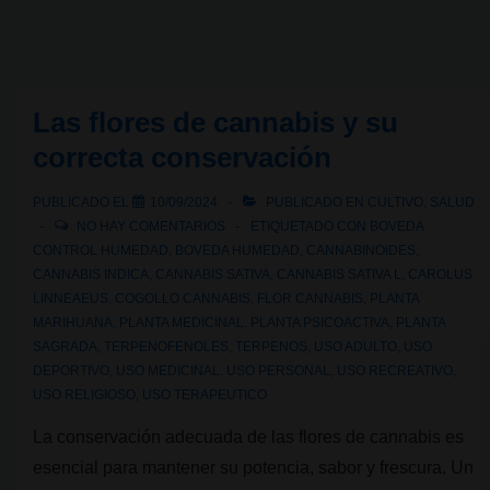
flavonoides?
Las flores de cannabis y su
correcta conservación
PUBLICADO EL
10/09/2024
PUBLICADO EN
CULTIVO
,
SALUD
NO HAY COMENTARIOS
ETIQUETADO CON
BOVEDA
CONTROL HUMEDAD
,
BOVEDA HUMEDAD
,
CANNABINOIDES
,
CANNABIS INDICA
,
CANNABIS SATIVA
,
CANNABIS SATIVA L
,
CAROLUS
LINNEAEUS
,
COGOLLO CANNABIS
,
FLOR CANNABIS
,
PLANTA
MARIHUANA
,
PLANTA MEDICINAL
,
PLANTA PSICOACTIVA
,
PLANTA
SAGRADA
,
TERPENOFENOLES
,
TERPENOS
,
USO ADULTO
,
USO
DEPORTIVO
,
USO MEDICINAL
,
USO PERSONAL
,
USO RECREATIVO
,
USO RELIGIOSO
,
USO TERAPEUTICO
La conservación adecuada de las flores de cannabis es
esencial para mantener su potencia, sabor y frescura. Un