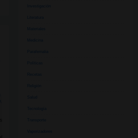
Investigación
Literatura
Materiales
Medicina
Parafernalia
S
Políticas
Recetas
Religión
O
,
Salud
O
,
Tecnología
s
Transporte
Vaporizadores
el