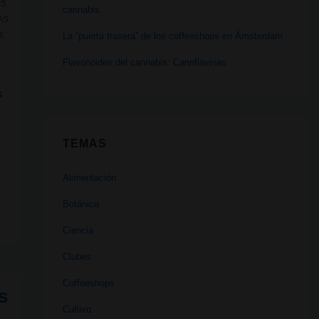
IS
cannabis
AS
O
,
La “puerta trasera” de los coffeeshops en Ámsterdam
Flavonoides del cannabis: Cannflavinas
s
TEMAS
Alimentación
Botánica
Ciencia
Clubes
Coffeeshops
s
Cultivo