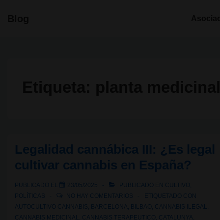
↓
Navegació
Blog
Asocia
Saltar
principal
al
contenido
principal
Etiqueta:
planta medicina
Legalidad cannábica III: ¿Es legal
cultivar cannabis en España?
PUBLICADO EL
23/05/2025
PUBLICADO EN
CULTIVO
,
POLÍTICAS
NO HAY COMENTARIOS
ETIQUETADO CON
AUTOCULTIVO CANNABIS
,
BARCELONA
,
BILBAO
,
CANNABIS ILEGAL
,
CANNABIS MEDICINAL
,
CANNABIS TERAPEUTICO
,
CATALUNYA
,