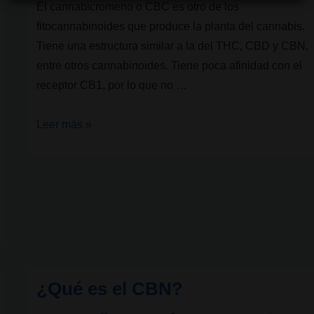
El cannabicromeno o CBC es otro de los
fitocannabinoides que produce la planta del cannabis.
Tiene una estructura similar a la del THC, CBD y CBN,
entre otros cannabinoides. Tiene poca afinidad con el
receptor CB1, por lo que no …
¿Qué
Leer más »
es
el
CBC?
¿Qué es el CBN?