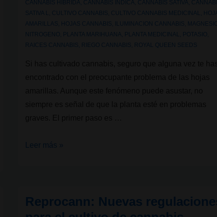
CANNABIS HIBRIDA
,
CANNABIS INDICA
,
CANNABIS SATIVA
,
CANNAB
SATIVA L
,
CULTIVO CANNABIS
,
CULTIVO CANNABIS MEDICINAL
,
HOJ
AMARILLAS
,
HOJAS CANNABIS
,
ILUMINACION CANNABIS
,
MAGNESI
NITROGENO
,
PLANTA MARIHUANA
,
PLANTA MEDICINAL
,
POTASIO
,
RAICES CANNABIS
,
RIEGO CANNABIS
,
ROYAL QUEEN SEEDS
Si has cultivado cannabis, seguro que alguna vez te ha
encontrado con el preocupante problema de las hojas
amarillas. Aunque este fenómeno puede asustar, no
siempre es señal de que la planta esté en problemas
graves. El primer paso es …
Causas
Leer más »
y
soluciones
para
Reprocann: Nuevas regulacione
las
hojas