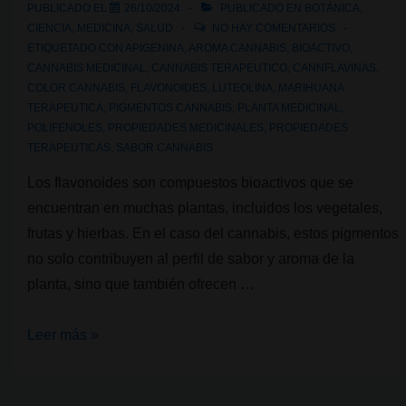
cultivar
PUBLICADO EL
26/10/2024
PUBLICADO EN
BOTÁNICA
,
cannabis
CIENCIA
,
MEDICINA
,
SALUD
NO HAY COMENTARIOS
ETIQUETADO CON
APIGENINA
,
AROMA CANNABIS
,
BIOACTIVO
,
en
CANNABIS MEDICINAL
,
CANNABIS TERAPEUTICO
,
CANNFLAVINAS
,
España?
COLOR CANNABIS
,
FLAVONOIDES
,
LUTEOLINA
,
MARIHUANA
TERAPEUTICA
,
PIGMENTOS CANNABIS
,
PLANTA MEDICINAL
,
POLIFENOLES
,
PROPIEDADES MEDICINALES
,
PROPIEDADES
TERAPEUTICAS
,
SABOR CANNABIS
Los flavonoides son compuestos bioactivos que se
encuentran en muchas plantas, incluidos los vegetales,
frutas y hierbas. En el caso del cannabis, estos pigmentos
no solo contribuyen al perfil de sabor y aroma de la
planta, sino que también ofrecen …
¿Qué
Leer más »
son
los