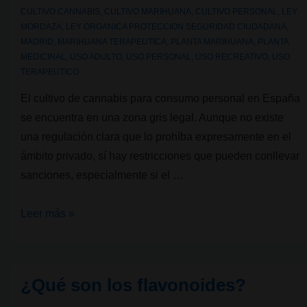
CULTIVO CANNABIS
,
CULTIVO MARIHUANA
,
CULTIVO PERSONAL
,
LEY
MORDAZA
,
LEY ORGANICA PROTECCION SEGURIDAD CIUDADANA
,
MADRID
,
MARIHUANA TERAPEUTICA
,
PLANTA MARIHUANA
,
PLANTA
MEDICINAL
,
USO ADULTO
,
USO PERSONAL
,
USO RECREATIVO
,
USO
TERAPEUTICO
El cultivo de cannabis para consumo personal en España
se encuentra en una zona gris legal. Aunque no existe
una regulación clara que lo prohíba expresamente en el
ámbito privado, sí hay restricciones que pueden conllevar
sanciones, especialmente si el …
Legalidad
Leer más »
cannábica
III:
¿Es
¿Qué son los flavonoides?
legal