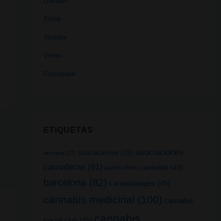
Linkedin
Tiktok
Youtube
Vimeo
Foursquare
ETIQUETAS
asociaciones
asociaciones
(39)
alemania
(27)
cannabicas
(61)
autocultivo cannabis
(40)
barcelona
(82)
cannabinoides
(45)
cannabis medicinal
(100)
cannabis
cannabis
social club
(45)