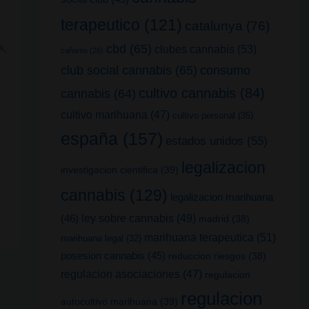
terapeutico
(121)
catalunya
(76)
cbd
(65)
clubes cannabis
(53)
A
,
cañamo
(26)
club social cannabis
(65)
consumo
cultivo cannabis
(84)
cannabis
(64)
cultivo marihuana
(47)
cultivo personal
(35)
españa
(157)
estados unidos
(55)
legalizacion
investigacion cientifica
(39)
cannabis
(129)
legalizacion marihuana
(46)
ley sobre cannabis
(49)
madrid
(38)
marihuana terapeutica
(51)
marihuana legal
(32)
posesion cannabis
(45)
reduccion riesgos
(38)
regulacion asociaciones
(47)
regulacion
regulacion
autocultivo marihuana
(39)