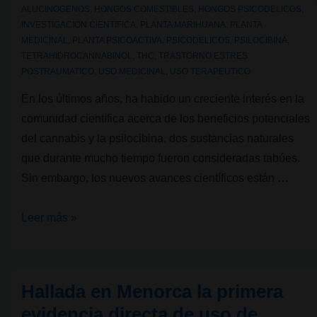
ALUCINOGENOS
,
HONGOS COMESTIBLES
,
HONGOS PSICODELICOS
,
INVESTIGACION CIENTIFICA
,
PLANTA MARIHUANA
,
PLANTA
MEDICINAL
,
PLANTA PSICOACTIVA
,
PSICODELICOS
,
PSILOCIBINA
,
TETRAHIDROCANNABINOL
,
THC
,
TRASTORNO ESTRES
POSTRAUMATICO
,
USO MEDICINAL
,
USO TERAPEUTICO
En los últimos años, ha habido un creciente interés en la
comunidad científica acerca de los beneficios potenciales
del cannabis y la psilocibina, dos sustancias naturales
que durante mucho tiempo fueron consideradas tabúes.
Sin embargo, los nuevos avances científicos están …
La
Leer más »
psilocibina
y
el
Hallada en Menorca la primera
cannabis:
evidencia directa de uso de
rompiendo