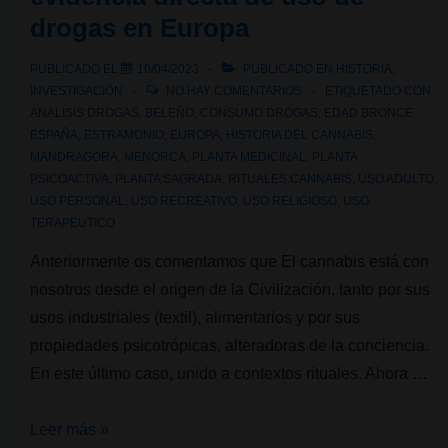
drogas en Europa
tabúes
hacia
PUBLICADO EL
10/04/2023
PUBLICADO EN
HISTORIA
,
el
INVESTIGACIÓN
NO HAY COMENTARIOS
ETIQUETADO CON
progreso
ANALISIS DROGAS
,
BELEÑO
,
CONSUMO DROGAS
,
EDAD BRONCE
,
ESPAÑA
,
ESTRAMONIO
,
EUROPA
,
HISTORIA DEL CANNABIS
,
de
MANDRAGORA
,
MENORCA
,
PLANTA MEDICINAL
,
PLANTA
la
PSICOACTIVA
,
PLANTA SAGRADA
,
RITUALES CANNABIS
,
USO ADULTO
,
medicina
USO PERSONAL
,
USO RECREATIVO
,
USO RELIGIOSO
,
USO
TERAPEUTICO
Anteriormente os comentamos que El cannabis está con
nosotros desde el origen de la Civilización, tanto por sus
usos industriales (textil), alimentarios y por sus
propiedades psicotrópicas, alteradoras de la conciencia.
En este último caso, unido a contextos rituales. Ahora …
Hallada
Leer más »