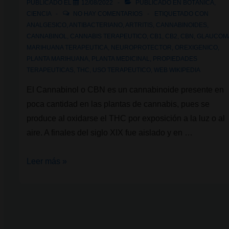
PUBLICADO EL
12/08/2022
PUBLICADO EN
BOTÁNICA
,
CIENCIA
NO HAY COMENTARIOS
ETIQUETADO CON
ANALGESICO
,
ANTIBACTERIANO
,
ARTRITIS
,
CANNABINOIDES
,
CANNABINOL
,
CANNABIS TERAPEUTICO
,
CB1
,
CB2
,
CBN
,
GLAUCOM
MARIHUANA TERAPEUTICA
,
NEUROPROTECTOR
,
OREXIGENICO
,
PLANTA MARIHUANA
,
PLANTA MEDICINAL
,
PROPIEDADES
TERAPEUTICAS
,
THC
,
USO TERAPEUTICO
,
WEB WIKIPEDIA
El Cannabinol o CBN es un cannabinoide presente en
poca cantidad en las plantas de cannabis, pues se
produce al oxidarse el THC por exposición a la luz o al
aire. A finales del siglo XIX fue aislado y en …
¿Qué
Leer más »
es
el
CBN?