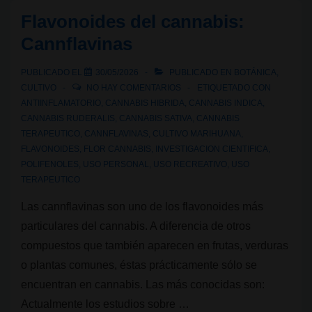
Apigenina
Flavonoides del cannabis:
Cannflavinas
PUBLICADO EL
30/05/2026
PUBLICADO EN
BOTÁNICA
,
CULTIVO
NO HAY COMENTARIOS
ETIQUETADO CON
ANTIINFLAMATORIO
,
CANNABIS HIBRIDA
,
CANNABIS INDICA
,
CANNABIS RUDERALIS
,
CANNABIS SATIVA
,
CANNABIS
TERAPEUTICO
,
CANNFLAVINAS
,
CULTIVO MARIHUANA
,
FLAVONOIDES
,
FLOR CANNABIS
,
INVESTIGACION CIENTIFICA
,
POLIFENOLES
,
USO PERSONAL
,
USO RECREATIVO
,
USO
TERAPEUTICO
Las cannflavinas son uno de los flavonoides más
particulares del cannabis. A diferencia de otros
compuestos que también aparecen en frutas, verduras
o plantas comunes, éstas prácticamente sólo se
encuentran en cannabis. Las más conocidas son:
Actualmente los estudios sobre …