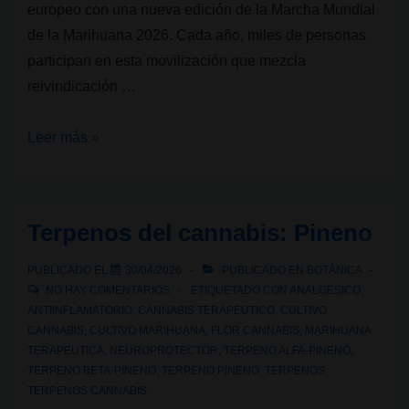
europeo con una nueva edición de la Marcha Mundial
de la Marihuana 2026. Cada año, miles de personas
participan en esta movilización que mezcla
reivindicación …
Marcha
Leer más »
Mundial
de
la
Terpenos del cannabis: Pineno
Marihuana
Madrid
PUBLICADO EL
30/04/2026
PUBLICADO EN
BOTÁNICA
2026:
NO HAY COMENTARIOS
ETIQUETADO CON
ANALGESICO
,
ANTIINFLAMATORIO
,
CANNABIS TERAPEUTICO
,
CULTIVO
recorrido
CANNABIS
,
CULTIVO MARIHUANA
,
FLOR CANNABIS
,
MARIHUANA
y
TERAPEUTICA
,
NEUROPROTECTOR
,
TERPENO ALFA-PINENO
,
horarios
TERPENO BETA-PINENO
,
TERPENO PINENO
,
TERPENOS
,
TERPENOS CANNABIS