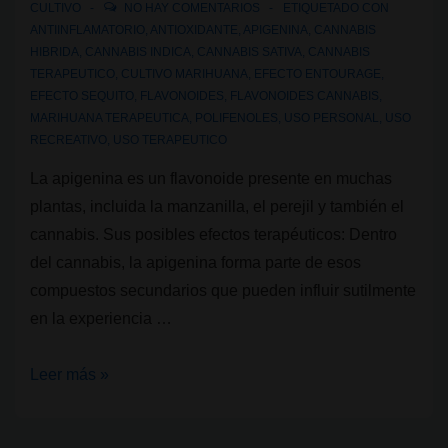
CULTIVO
NO HAY COMENTARIOS
ETIQUETADO CON
ANTIINFLAMATORIO
,
ANTIOXIDANTE
,
APIGENINA
,
CANNABIS
HIBRIDA
,
CANNABIS INDICA
,
CANNABIS SATIVA
,
CANNABIS
TERAPEUTICO
,
CULTIVO MARIHUANA
,
EFECTO ENTOURAGE
,
EFECTO SEQUITO
,
FLAVONOIDES
,
FLAVONOIDES CANNABIS
,
MARIHUANA TERAPEUTICA
,
POLIFENOLES
,
USO PERSONAL
,
USO
RECREATIVO
,
USO TERAPEUTICO
La apigenina es un flavonoide presente en muchas
plantas, incluida la manzanilla, el perejil y también el
cannabis. Sus posibles efectos terapéuticos: Dentro
del cannabis, la apigenina forma parte de esos
compuestos secundarios que pueden influir sutilmente
en la experiencia …
Flavonoides
Leer más »
del
cannabis: