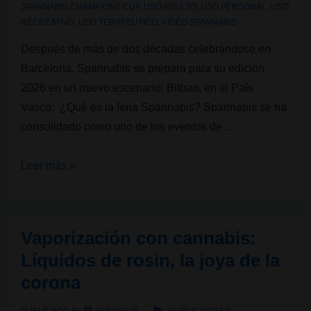
SPANNABIS CHAMPIONS CUP
,
USO ADULTO
,
USO PERSONAL
,
USO
RECREATIVO
,
USO TERAPEUTICO
,
VIDEO SPANNABIS
Después de más de dos décadas celebrándose en
Barcelona, Spannabis se prepara para su edición
2026 en un nuevo escenario: Bilbao, en el País
Vasco. ¿Qué es la feria Spannabis? Spannabis se ha
consolidado como uno de los eventos de …
Spannabis
Leer más »
2026
en
Bilbao:
Vaporización con cannabis:
la
Líquidos de rosin, la joya de la
feria
corona
del
cannabis