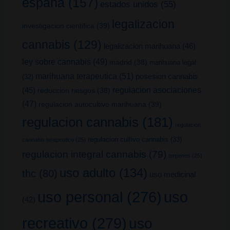
españa
(157)
estados unidos
(55)
legalizacion
investigacion cientifica
(39)
cannabis
(129)
legalizacion marihuana
(46)
ley sobre cannabis
(49)
madrid
(38)
marihuana legal
marihuana terapeutica
(51)
posesion cannabis
(32)
(45)
regulacion asociaciones
reduccion riesgos
(38)
(47)
regulacion autocultivo marihuana
(39)
regulacion cannabis
(181)
regulacion
regulacion cultivo cannabis
(33)
cannabis terapeutico
(25)
regulacion integral cannabis
(79)
terpenos
(25)
uso adulto
(134)
thc
(80)
uso medicinal
uso
uso personal
(276)
(42)
recreativo
(279)
uso