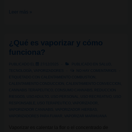
Vaporización
Leer más »
con
cannabis:
cómo
¿Qué es vaporizar y cómo
funciona,
funciona?
qué
tipos
PUBLICADO EL
27/12/2025
PUBLICADO EN
SALUD
,
existen
TECNOLOGÍA
,
VAPORIZADORES
NO HAY COMENTARIOS
y
ETIQUETADO CON
CALENTAMIENTO COMBUSTION
,
CALENTAMIENTO CONDUCCION
,
CALENTAMIENTO CONVECCION
,
cuál
CANNABIS TERAPEUTICO
,
CONSUMO CANNABIS
,
REDUCCION
te
RIESGOS
,
USO ADULTO
,
USO PERSONAL
,
USO RECREATIVO
,
USO
conviene
RESPONSABLE
,
USO TERAPEUTICO
,
VAPORIZADOR
,
VAPORIZADOR CANNABIS
,
VAPORIZADOR HIERBAS
,
VAPORIZADORES PARA FUMAR
,
VAPORIZAR MARIHUANA
Vaporizar es calentar la flor o el concentrado de