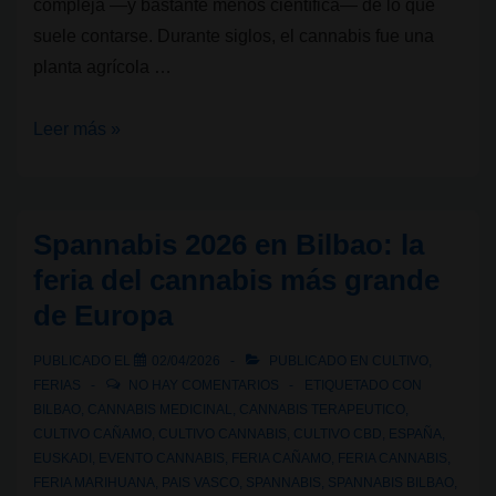
compleja —y bastante menos científica— de lo que
suele contarse. Durante siglos, el cannabis fue una
planta agrícola …
¿Cómo
Leer más »
empezó
realmente
la
Spannabis 2026 en Bilbao: la
prohibición
feria del cannabis más grande
del
de Europa
cannabis?
PUBLICADO EL
02/04/2026
PUBLICADO EN
CULTIVO
,
FERIAS
NO HAY COMENTARIOS
ETIQUETADO CON
BILBAO
,
CANNABIS MEDICINAL
,
CANNABIS TERAPEUTICO
,
CULTIVO CAÑAMO
,
CULTIVO CANNABIS
,
CULTIVO CBD
,
ESPAÑA
,
EUSKADI
,
EVENTO CANNABIS
,
FERIA CAÑAMO
,
FERIA CANNABIS
,
FERIA MARIHUANA
,
PAIS VASCO
,
SPANNABIS
,
SPANNABIS BILBAO
,