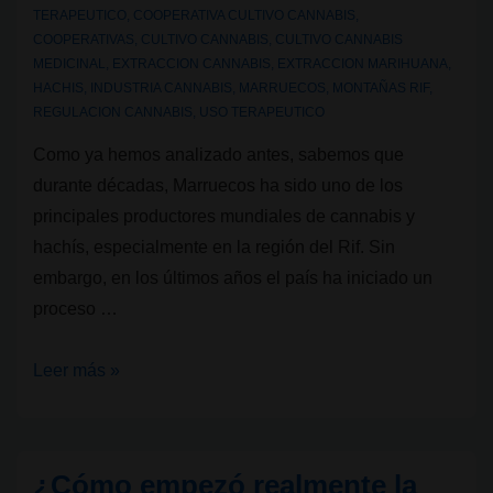
TERAPEUTICO
,
COOPERATIVA CULTIVO CANNABIS
,
COOPERATIVAS
,
CULTIVO CANNABIS
,
CULTIVO CANNABIS
MEDICINAL
,
EXTRACCION CANNABIS
,
EXTRACCION MARIHUANA
,
HACHIS
,
INDUSTRIA CANNABIS
,
MARRUECOS
,
MONTAÑAS RIF
,
REGULACION CANNABIS
,
USO TERAPEUTICO
Como ya hemos analizado antes, sabemos que
durante décadas, Marruecos ha sido uno de los
principales productores mundiales de cannabis y
hachís, especialmente en la región del Rif. Sin
embargo, en los últimos años el país ha iniciado un
proceso …
Del
Leer más »
hachís
ilegal
a
¿Cómo empezó realmente la
la