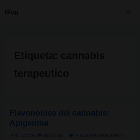
↓
Blog
Saltar
ME
al
contenido
principal
Etiqueta:
cannabis
terapeutico
Flavonoides del cannabis:
Apigenina
PUBLICADO EL
28/07/2026
PUBLICADO EN
BOTÁNICA
,