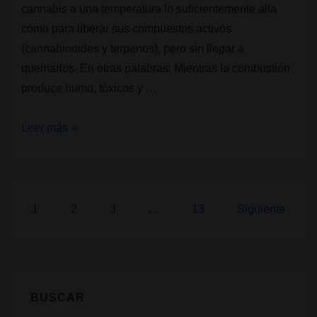
cannabis a una temperatura lo suficientemente alta
como para liberar sus compuestos activos
(cannabinoides y terpenos), pero sin llegar a
quemarlos. En otras palabras: Mientras la combustión
produce humo, tóxicos y …
¿Qué
Leer más »
es
vaporizar
y
cómo
Paginación
1
2
3
…
13
Siguiente
funciona?
de
entradas
BUSCAR