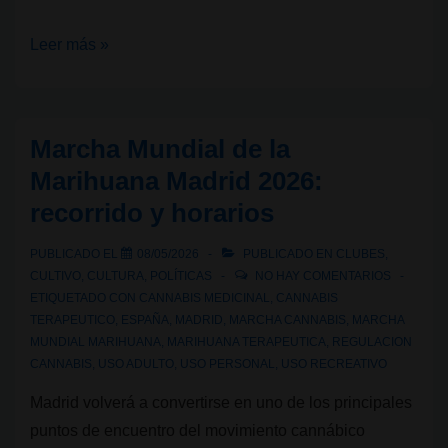
Flavonoides
Leer más »
del
cannabis:
Cannflavinas
Marcha Mundial de la
Marihuana Madrid 2026:
recorrido y horarios
PUBLICADO EL
08/05/2026
PUBLICADO EN
CLUBES
,
CULTIVO
,
CULTURA
,
POLÍTICAS
NO HAY COMENTARIOS
ETIQUETADO CON
CANNABIS MEDICINAL
,
CANNABIS
TERAPEUTICO
,
ESPAÑA
,
MADRID
,
MARCHA CANNABIS
,
MARCHA
MUNDIAL MARIHUANA
,
MARIHUANA TERAPEUTICA
,
REGULACION
CANNABIS
,
USO ADULTO
,
USO PERSONAL
,
USO RECREATIVO
Madrid volverá a convertirse en uno de los principales
puntos de encuentro del movimiento cannábico