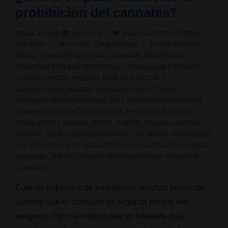
prohibición del cannabis?
industria
regulada
PUBLICADO EL
06/04/2026
PUBLICADO EN
HISTORIA
,
del
POLÍTICAS
NO HAY COMENTARIOS
ETIQUETADO CON
cannabis
BRASIL
,
CANNABIS MEDICINAL
,
CANNABIS TERAPEUTICO
,
COMISION ESTUPEFACIENTES ONU
,
CRIMINALIZAR CANNABIS
,
en
ESTADOS UNIDOS
,
FEDERAL BUREAU NARCOTICS
,
Marruecos
LEGALIZACION CANNABIS
,
MARIHUANA TAX ACT
,
MULTA
CANNABIS
,
NACIONES UNIDAS
,
ONU
,
PITO DO PANGO
,
PRISION
CANNABIS
,
PROHIBICION CANNABIS
,
PROHIBICION FUMAR
,
REGULACION CANNABIS
,
RIO DE JANEIRO
,
SEGUNDA GUERRA
MUNDIAL
,
SINGLE CONVENTION NARCOTIC DRUGS
,
USO ADULTO
,
USO PERSONAL
,
USO RECREATIVO
,
USO TERAPEUTICO
,
VENDER
CANNABIS
,
VENTA CANNABIS
,
VENTA MARIHUANA
,
VIOLENCIA
CANNABIS
Cuando hablamos de prohibición, muchas personas
asumen que el cannabis se ilegalizó porque era
peligroso. Pero la historia real es bastante más