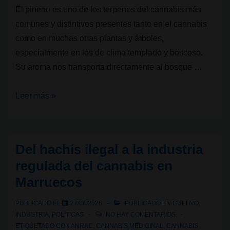
El pineno es uno de los terpenos del cannabis más
comunes y distintivos presentes tanto en el cannabis
como en muchas otras plantas y árboles,
especialmente en los de clima templado y boscoso.
Su aroma nos transporta directamente al bosque …
Terpenos
Leer más »
del
cannabis:
Pineno
Del hachís ilegal a la industria
regulada del cannabis en
Marruecos
PUBLICADO EL
27/04/2026
PUBLICADO EN
CULTIVO
,
INDUSTRIA
,
POLÍTICAS
NO HAY COMENTARIOS
ETIQUETADO CON
ANRAC
,
CANNABIS MEDICINAL
,
CANNABIS