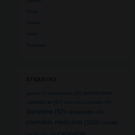
Linkedin
Tiktok
Youtube
Vimeo
Foursquare
ETIQUETAS
asociaciones
asociaciones
(39)
alemania
(27)
cannabicas
(61)
autocultivo cannabis
(40)
barcelona
(82)
cannabinoides
(45)
cannabis medicinal
(100)
cannabis
cannabis
social club
(45)