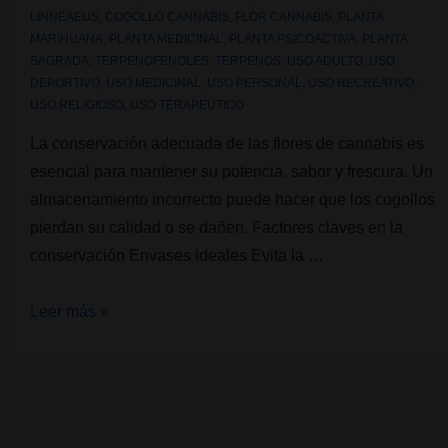
LINNEAEUS
,
COGOLLO CANNABIS
,
FLOR CANNABIS
,
PLANTA
MARIHUANA
,
PLANTA MEDICINAL
,
PLANTA PSICOACTIVA
,
PLANTA
SAGRADA
,
TERPENOFENOLES
,
TERPENOS
,
USO ADULTO
,
USO
DEPORTIVO
,
USO MEDICINAL
,
USO PERSONAL
,
USO RECREATIVO
,
USO RELIGIOSO
,
USO TERAPEUTICO
La conservación adecuada de las flores de cannabis es
esencial para mantener su potencia, sabor y frescura. Un
almacenamiento incorrecto puede hacer que los cogollos
pierdan su calidad o se dañen. Factores claves en la
conservación Envases ideales Evita la …
Las
Leer más »
flores
de
cannabis
y