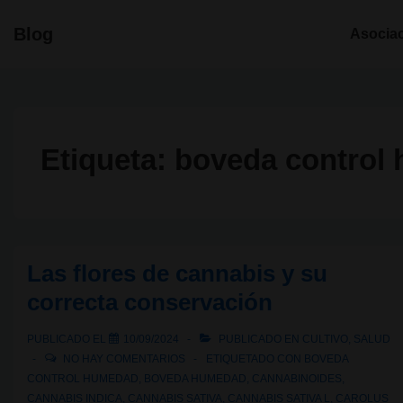
↓
Navegació
Blog
Asocia
Saltar
principal
al
contenido
principal
Etiqueta:
boveda control
Las flores de cannabis y su
correcta conservación
PUBLICADO EL
10/09/2024
PUBLICADO EN
CULTIVO
,
SALUD
NO HAY COMENTARIOS
ETIQUETADO CON
BOVEDA
CONTROL HUMEDAD
,
BOVEDA HUMEDAD
,
CANNABINOIDES
,
CANNABIS INDICA
,
CANNABIS SATIVA
,
CANNABIS SATIVA L
,
CAROLUS