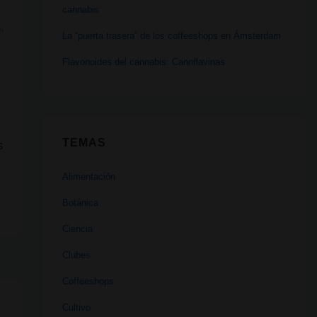
cannabis
C
,
La “puerta trasera” de los coffeeshops en Ámsterdam
Flavonoides del cannabis: Cannflavinas
n
TEMAS
s
Alimentación
Botánica
Ciencia
Clubes
Coffeeshops
Cultivo