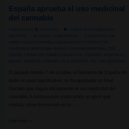
CBD
España aprueba el uso medicinal
en
del cannabis
España?
PUBLICADO EL
15/10/2025
PUBLICADO EN
MEDICINA
,
POLÍTICAS
NO HAY COMENTARIOS
ETIQUETADO CON
AEMPS
,
AGENCIA ESPAÑOLA MEDICAMENTOS PRODUCTOS
SANITARIOA
,
BARCELONA
,
BILBAO
,
CANNABIS MEDICINAL
,
CBD
,
ESPAÑA
,
FARMACIAS
,
FORMULA MAGISTRAL CANNABIS
,
HOSPITALES
,
MADRID
,
MEDICOS CANNABIS
,
REAL DECRETO
,
THC
,
USO MEDICINAL
El pasado martes 7 de octubre, el Gobierno de España ha
dado un paso significativo: se ha aprobado un Real
Decreto que regula oficialmente el uso medicinal del
cannabis. A continuación explicamos un poco qué
implica, cómo funcionará en la …
España
Leer más »
aprueba