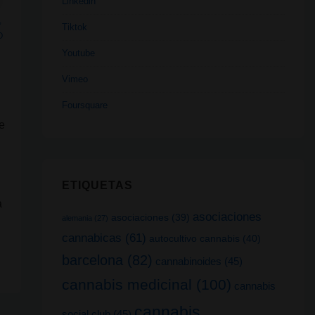
Linkedin
,
Tiktok
O
Youtube
Vimeo
Foursquare
e
ETIQUETAS
a
asociaciones
asociaciones
(39)
alemania
(27)
cannabicas
(61)
autocultivo cannabis
(40)
barcelona
(82)
cannabinoides
(45)
cannabis medicinal
(100)
cannabis
cannabis
social club
(45)