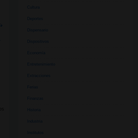
Cultura
Deportes
Dispensario
A
,
Dispositivos
Economía
Entretenimiento
Extracciones
Ferias
Finanzas
os
Historia
Industria
Institutos