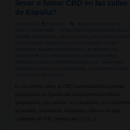
llevar o fumar CBD en las calles
de España?
PUBLICADO EL
29/11/2025
PUBLICADO EN
POLÍTICAS
NO HAY COMENTARIOS
ETIQUETADO CON
BARCELONA
,
BILBAO
,
CAÑAMO
,
CANNABIDIOL
,
CATALUNYA
,
CBD
,
CEPA CAÑAMO
,
ESPAÑ
FLOR CANNABIS
,
FUMAR CALLE
,
FUMAR CANNABIS
,
FUMAR
MARIHUANA
,
INCAUTACION MARIHUANA
,
LEY MORDAZA
,
LEY
ORGANICA PROTECCION SEGURIDAD CIUDADANA
,
MADRID
,
POSESION CANNABIS
,
PROHIBIDO FUMAR CALLE
,
TRANSPORTE
CANNABIS
,
USO ADULTO
,
USO PERSONAL
,
USO RECREATIVO
,
USO
TERAPEUTICO
,
VIA PUBLICA
En los últimos años, el CBD (cannabidiol) ha ganado
popularidad en España por sus posibles beneficios
terapéuticos y su carácter no psicoactivo. Lo encontram
en aceites, cosméticos, infusiones o flores con bajo
contenido en THC (menos del 0,2 %), y …