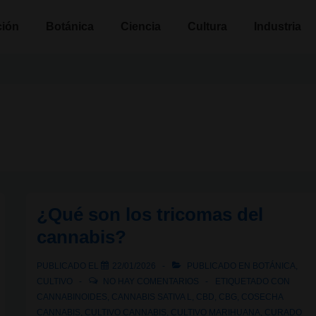
n
ción
Botánica
Ciencia
Cultura
Industria
¿Qué son los tricomas del
cannabis?
PUBLICADO EL
22/01/2026
PUBLICADO EN
BOTÁNICA
,
CULTIVO
NO HAY COMENTARIOS
ETIQUETADO CON
CANNABINOIDES
,
CANNABIS SATIVA L
,
CBD
,
CBG
,
COSECHA
CANNABIS
,
CULTIVO CANNABIS
,
CULTIVO MARIHUANA
,
CURADO