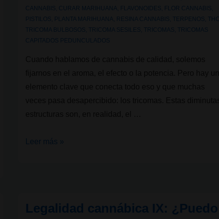
CANNABIS
,
CURAR MARIHUANA
,
FLAVONOIDES
,
FLOR CANNABIS
,
PISTILOS
,
PLANTA MARIHUANA
,
RESINA CANNABIS
,
TERPENOS
,
TH
TRICOMA BULBOSOS
,
TRICOMA SESILES
,
TRICOMAS
,
TRICOMAS
CAPITADOS PEDUNCULADOS
Cuando hablamos de cannabis de calidad, solemos
fijarnos en el aroma, el efecto o la potencia. Pero hay u
elemento clave que conecta todo eso y que muchas
veces pasa desapercibido: los tricomas. Estas diminuta
estructuras son, en realidad, el …
¿Qué
Leer más »
son
los
tricomas
del
Legalidad cannábica IX: ¿Puedo
cannabis?