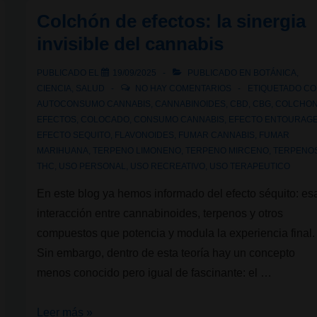
cannabis:
Colchón de efectos: la sinergia
¿Qué
invisible del cannabis
son,
cómo
PUBLICADO EL
19/09/2025
PUBLICADO EN
BOTÁNICA
,
funcionan
CIENCIA
,
SALUD
NO HAY COMENTARIOS
ETIQUETADO C
y
AUTOCONSUMO CANNABIS
,
CANNABINOIDES
,
CBD
,
CBG
,
COLCHO
EFECTOS
,
COLOCADO
,
CONSUMO CANNABIS
,
EFECTO ENTOURAG
dónde
EFECTO SEQUITO
,
FLAVONOIDES
,
FUMAR CANNABIS
,
FUMAR
operan?
MARIHUANA
,
TERPENO LIMONENO
,
TERPENO MIRCENO
,
TERPENO
THC
,
USO PERSONAL
,
USO RECREATIVO
,
USO TERAPEUTICO
En este blog ya hemos informado del efecto séquito: es
interacción entre cannabinoides, terpenos y otros
compuestos que potencia y modula la experiencia final.
Sin embargo, dentro de esta teoría hay un concepto
menos conocido pero igual de fascinante: el …
Colchón
Leer más »