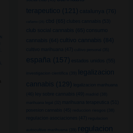
terapeutico
(121)
catalunya
(76)
cbd
(65)
clubes cannabis
(53)
cañamo
(26)
club social cannabis
(65)
consumo
ON
cultivo cannabis
(84)
cannabis
(64)
N
cultivo marihuana
(47)
cultivo personal
(35)
E
,
españa
(157)
estados unidos
(55)
S
,
legalizacion
investigacion cientifica
(39)
a
cannabis
(129)
legalizacion marihuana
(46)
ley sobre cannabis
(49)
madrid
(38)
marihuana terapeutica
(51)
marihuana legal
(32)
posesion cannabis
(45)
reduccion riesgos
(38)
regulacion asociaciones
(47)
regulacion
regulacion
autocultivo marihuana
(39)