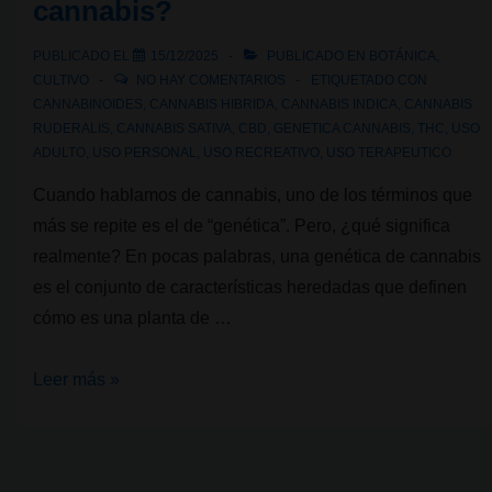
cannabis?
cannabis
se
PUBLICADO EL
15/12/2025
PUBLICADO EN
BOTÁNICA
,
está
CULTIVO
NO HAY COMENTARIOS
ETIQUETADO CON
normalizando
CANNABINOIDES
,
CANNABIS HIBRIDA
,
CANNABIS INDICA
,
CANNABIS
RUDERALIS
,
CANNABIS SATIVA
,
CBD
,
GENETICA CANNABIS
,
THC
,
USO
o
ADULTO
,
USO PERSONAL
,
USO RECREATIVO
,
USO TERAPEUTICO
banalizando?
Cuando hablamos de cannabis, uno de los términos que
más se repite es el de “genética”. Pero, ¿qué significa
realmente? En pocas palabras, una genética de cannabis
es el conjunto de características heredadas que definen
cómo es una planta de …
¿Qué
Leer más »
es
una
genética