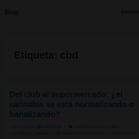
↓
Navegació
Blog
Asocia
Saltar
principal
al
contenido
principal
Etiqueta:
cbd
Del club al supermercado: ¿el
cannabis se está normalizando o
banalizando?
PUBLICADO EL
03/04/2026
PUBLICADO EN
CLUBES
,
CULTURA
,
ECONOMÍA
NO HAY COMENTARIOS
ETIQUETADO