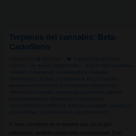
de
cannabis?
Terpenos del cannabis: Beta-
Cariofileno
PUBLICADO EL
09/11/2025
PUBLICADO EN
BOTÁNICA
,
CULTIVO
NO HAY COMENTARIOS
ETIQUETADO CON
AROMA
CANNABIS
,
CANNABIDIOL
,
CANNABINOIDES
,
CANNABIS
TERAPEUTICO
,
CBD
,
EFECTO ENTOURAGE
,
EFECTO SEQUITO
,
MARIHUANA TERAPEUTICA
,
OLOR CANNABIS
,
PROPIEDADES
TERAPEUTICAS
,
SABOR CANNABIS
,
SESQUITERPENO
,
SISTEMA
ENDOCANNABINOIDE
,
TERPENO BETA-CARIOFILENO
,
TERPENOFENOLES
,
TERPENOS
,
TERPENOS CANNABIS
,
USO ADULTO
,
USO PERSONAL
,
USO RECREATIVO
,
USO TERAPEUTICO
El beta-cariofileno es un terpeno que, en un giro
interesante, también actúa como cannabinoide. Esto