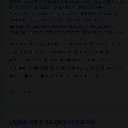
CON
AUTOCULTIVO CANNABIS
,
CANNABIS ILEGAL
,
CANNABIS SOCIAL
CLUB
,
CBD
,
CLUB SOCIAL CANNABIS
,
CLUBES CANNABIS
,
ESTIGMATIZAR CANNABIS
,
LIDL
,
MERCADO ILEGAL
,
REGULACION
CANNABIS
,
THC
,
TRAFICO ILEGAL
,
USO PERSONAL
,
USO
RECREATIVO
,
USO TERAPEUTICO
,
VENDER CANNABIS
,
VENTA
CANNABIS
,
VENTA FLORES
,
VENTA FLORES CBD
,
VENTA MARIHUANA
Durante años, el acceso al cannabis en Europa estuvo
ligado a espacios concretos: el mercado ilegal, el
autocultivo o los clubes sociales de cannabis. Sin
embargo, en los últimos años ha emergido un fenómeno
que cambia completamente el paradigma: el …
Del
Leer más »
club
al
supermercado:
¿Qué es una genética de
¿el