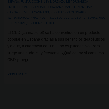
ESPAÑA
,
FUMAR COCHE
,
LEY MORDAZA
,
LEY ORGANICA
PROTECCION SEGURIDAD CIUDADANA
,
MADRID
,
MANEJAR
CANNABIS
,
MULTA CANNABIS
,
REGULACION CANNABIS
,
TETRAHIDROCANNABINOL
,
THC
,
USO ADULTO
,
USO PERSONAL
,
USO
RECREATIVO
,
USO TERAPEUTICO
El CBD (cannabidiol) se ha convertido en un producto
popular en España gracias a sus beneficios terapéuticos
y a que, a diferencia del THC, no es psicoactivo. Pero
surge una duda muy frecuente: ¿Qué ocurre si consumo
CBD y luego …
Legalidad
Leer más »
cannábica
VIII:
¿Puedo
conducir
fumando