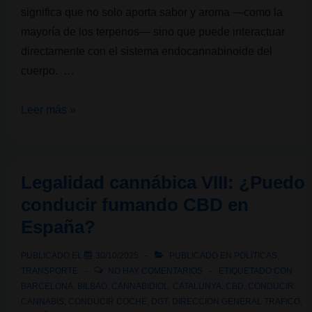
significa que no solo aporta sabor y aroma —como la
mayoría de los terpenos— sino que puede interactuar
directamente con el sistema endocannabinoide del
cuerpo. …
Terpenos
Leer más »
del
cannabis:
Beta-
Legalidad cannábica VIII: ¿Puedo
Cariofileno
conducir fumando CBD en
España?
PUBLICADO EL
30/10/2025
PUBLICADO EN
POLÍTICAS
,
TRANSPORTE
NO HAY COMENTARIOS
ETIQUETADO CON
BARCELONA
,
BILBAO
,
CANNABIDIOL
,
CATALUNYA
,
CBD
,
CONDUCIR
CANNABIS
,
CONDUCIR COCHE
,
DGT
,
DIRECCION GENERAL TRAFICO
,