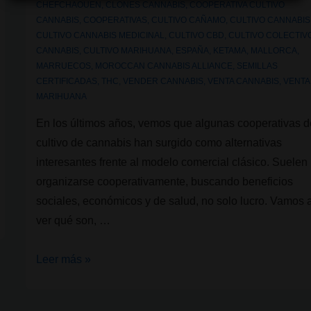
CHEFCHAOUEN
,
CLONES CANNABIS
,
COOPERATIVA CULTIVO
CANNABIS
,
COOPERATIVAS
,
CULTIVO CAÑAMO
,
CULTIVO CANNABIS
CULTIVO CANNABIS MEDICINAL
,
CULTIVO CBD
,
CULTIVO COLECTIV
CANNABIS
,
CULTIVO MARIHUANA
,
ESPAÑA
,
KETAMA
,
MALLORCA
,
MARRUECOS
,
MOROCCAN CANNABIS ALLIANCE
,
SEMILLAS
CERTIFICADAS
,
THC
,
VENDER CANNABIS
,
VENTA CANNABIS
,
VENTA
MARIHUANA
En los últimos años, vemos que algunas cooperativas d
cultivo de cannabis han surgido como alternativas
interesantes frente al modelo comercial clásico. Suelen
organizarse cooperativamente, buscando beneficios
sociales, económicos y de salud, no solo lucro. Vamos 
ver qué son, …
Cooperativas
Leer más »
que
cultivan