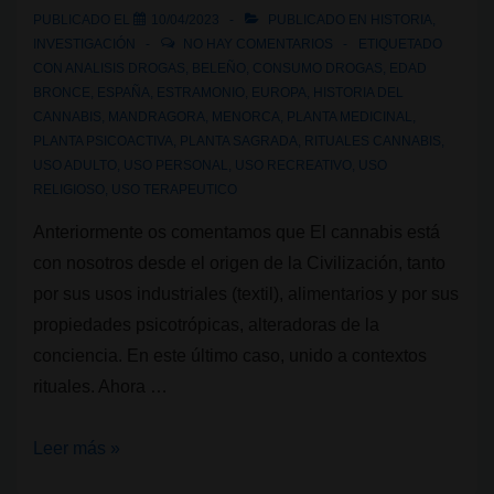
PUBLICADO EL
10/04/2023
PUBLICADO EN
HISTORIA
,
INVESTIGACIÓN
NO HAY COMENTARIOS
ETIQUETADO
CON
ANALISIS DROGAS
,
BELEÑO
,
CONSUMO DROGAS
,
EDAD
BRONCE
,
ESPAÑA
,
ESTRAMONIO
,
EUROPA
,
HISTORIA DEL
CANNABIS
,
MANDRAGORA
,
MENORCA
,
PLANTA MEDICINAL
,
PLANTA PSICOACTIVA
,
PLANTA SAGRADA
,
RITUALES CANNABIS
,
USO ADULTO
,
USO PERSONAL
,
USO RECREATIVO
,
USO
RELIGIOSO
,
USO TERAPEUTICO
Anteriormente os comentamos que El cannabis está
con nosotros desde el origen de la Civilización, tanto
por sus usos industriales (textil), alimentarios y por sus
propiedades psicotrópicas, alteradoras de la
conciencia. En este último caso, unido a contextos
rituales. Ahora …
Hallada
Leer más »
en