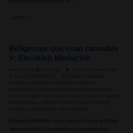
que nuestra amada planta ha …
El
Leer más »
cannabis,
con
nosotros
Religiones que usan cannabis
desde
V: Elevation Ministries
el
origen
PUBLICADO EL
26/02/2022
PUBLICADO EN
RELIGIÓN
de
NO HAY COMENTARIOS
ETIQUETADO CON
BODA
la
CANNABIS
,
CANNABIS SACRAMENTO
,
COLORADO
,
ELEVACIONISMO
,
ELEVACIONISTAS
,
ELEVATION MINISTRIES
,
Civilización
ESTADOS UNIDOS
,
FLOR SAGRADA
,
IGLESIA CANNABIS
,
IGLESIA
INTERNACIONAL CANNABIS
,
PLANTA SAGRADA
,
RITUALES
CANNABIS
,
USO PERSONAL
,
USO RELIGIOSO
Elevation Ministries, mejor conocida como la Iglesia
Internacional del Cannabis es una organización