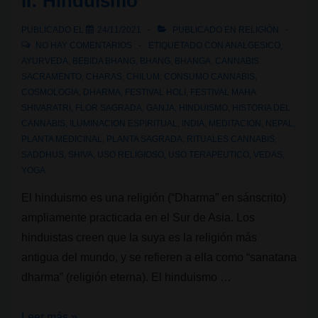
II: Hinduismo
Taoísmo
PUBLICADO EL
24/11/2021
PUBLICADO EN
RELIGIÓN
NO HAY COMENTARIOS
ETIQUETADO CON
ANALGESICO
,
AYURVEDA
,
BEBIDA BHANG
,
BHANG
,
BHANGA
,
CANNABIS
SACRAMENTO
,
CHARAS
,
CHILUM
,
CONSUMO CANNABIS
,
COSMOLOGIA
,
DHARMA
,
FESTIVAL HOLI
,
FESTIVAL MAHA
SHIVARATRI
,
FLOR SAGRADA
,
GANJA
,
HINDUISMO
,
HISTORIA DEL
CANNABIS
,
ILUMINACION ESPIRITUAL
,
INDIA
,
MEDITACION
,
NEPAL
,
PLANTA MEDICINAL
,
PLANTA SAGRADA
,
RITUALES CANNABIS
,
SADDHUS
,
SHIVA
,
USO RELIGIOSO
,
USO TERAPEUTICO
,
VEDAS
,
YOGA
El hinduismo es una religión (“Dharma” en sánscrito)
ampliamente practicada en el Sur de Asia. Los
hinduistas creen que la suya es la religión más
antigua del mundo, y se refieren a ella como “sanatana
dharma” (religión eterna). El hinduismo …
Religiones
Leer más »