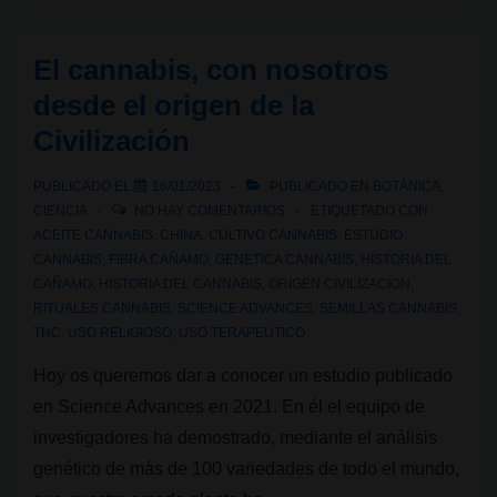
Menorca
la
El cannabis, con nosotros
primera
desde el origen de la
evidencia
Civilización
directa
de
PUBLICADO EL
16/01/2023
PUBLICADO EN
BOTÁNICA
,
uso
CIENCIA
NO HAY COMENTARIOS
ETIQUETADO CON
de
ACEITE CANNABIS
,
CHINA
,
CULTIVO CANNABIS
,
ESTUDIO
CANNABIS
,
FIBRA CAÑAMO
,
GENETICA CANNABIS
,
HISTORIA DEL
drogas
CAÑAMO
,
HISTORIA DEL CANNABIS
,
ORIGEN CIVILIZACION
,
en
RITUALES CANNABIS
,
SCIENCE ADVANCES
,
SEMILLAS CANNABIS
,
Europa
THC
,
USO RELIGIOSO
,
USO TERAPEUTICO
Hoy os queremos dar a conocer un estudio publicado
en Science Advances en 2021. En él el equipo de
investigadores ha demostrado, mediante el análisis
genético de más de 100 variedades de todo el mundo,