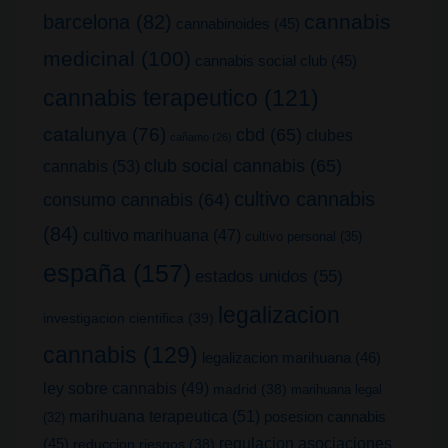
cannabis
barcelona
(82)
cannabinoides
(45)
medicinal
(100)
cannabis social club
(45)
cannabis terapeutico
(121)
catalunya
(76)
cbd
(65)
clubes
cañamo
(26)
club social cannabis
(65)
cannabis
(53)
cultivo cannabis
consumo cannabis
(64)
(84)
cultivo marihuana
(47)
cultivo personal
(35)
españa
(157)
estados unidos
(55)
legalizacion
investigacion cientifica
(39)
cannabis
(129)
legalizacion marihuana
(46)
ley sobre cannabis
(49)
madrid
(38)
marihuana legal
marihuana terapeutica
(51)
posesion cannabis
(32)
(45)
regulacion asociaciones
reduccion riesgos
(38)