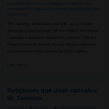
MINISTERIO THC
,
RITUALES CANNABIS
,
THC MINISTRY
,
THE
HAWAII MINISTRY CANNABIS SACRAMENT
,
USO RELIGIOSO
,
USO
TERAPEUTICO
THC Ministry, el Ministerio del THC, es el nombre
abreviado y popularizado del The Hawai’i Ministry of
Cannabis Sacrament, fundado en junio de 2000 por
Roger Christie en Hawái. Es una religión registrada
oficialmente en varios países de habla inglesa, …
Religiones
Leer más »
que
usan
cannabis
Religiones que usan cannabis
IV:
III: Taoísmo
THC
Ministry
PUBLICADO EL
25/12/2021
PUBLICADO EN
RELIGIÓN