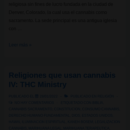
religiosa sin fines de lucro fundada en la ciudad de
Denver, Colorado, la cual usa el cannabis como
sacramento. La sede principal es una antigua iglesia
con …
Religiones
Leer más »
que
usan
cannabis
Religiones que usan cannabis
V:
IV: THC Ministry
Elevation
Ministries
PUBLICADO EL
28/01/2022
PUBLICADO EN
RELIGIÓN
NO HAY COMENTARIOS
ETIQUETADO CON
BIBLIA
,
CANNABIS SACRAMENTO
,
CONSTITUCION
,
CONSUMO CANNABIS
,
DERECHO HUMANO FUNDAMENTAL
,
DIOS
,
ESTADOS UNIDOS
,
HAWAI
,
ILUMINACION ESPIRITUAL
,
KANEH BOSEM
,
LEGALIZACION
CANNABIS
,
MARIHUANA LEGAL
,
MARIHUANA TERAPEUTICA
,