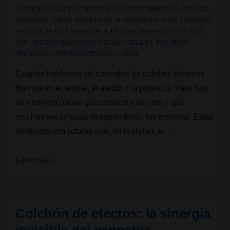
CANNABIS
,
CULTIVO CANNABIS
,
CULTIVO MARIHUANA
,
CURADO
a
CANNABIS
,
CURAR MARIHUANA
,
FLAVONOIDES
,
FLOR CANNABIS
,
cambiar
PISTILOS
,
PLANTA MARIHUANA
,
RESINA CANNABIS
,
TERPENOS
,
THC
,
TRICOMA BULBOSOS
,
TRICOMA SESILES
,
TRICOMAS
,
TRICOMAS CAPITADOS PEDUNCULADOS
Cuando hablamos de cannabis de calidad, solemos
fijarnos en el aroma, el efecto o la potencia. Pero hay
un elemento clave que conecta todo eso y que
muchas veces pasa desapercibido: los tricomas. Estas
diminutas estructuras son, en realidad, el …
¿Qué
Leer más »
son
los
tricomas
Colchón de efectos: la sinergia
del