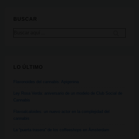
efecto
séquito?
BUSCAR
Buscar
por:
LO ÚLTIMO
Flavonoides del cannabis: Apigenina
Ley Rosa Verda: aniversario de un modelo de Club Social de
Cannabis
Flavoalcaloides: un nuevo actor en la complejidad del
cannabis
La “puerta trasera” de los coffeeshops en Ámsterdam