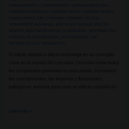
CANNABINOIDES
,
CANNABIS INDICA
,
CANNABIS MEDICINAL
,
CANNABIS RUDERALIS
,
CANNABIS SATIVA
,
CANNABIS SATIVA L
,
CANNFLAVINAS
,
CBD
,
CONSUMO CANNABIS
,
DELTA-9-
TETRAHIDROCANNABINOL
,
EFECTO ENTOURAGE
,
EFECTO
SEQUITO
,
EFECTOS BIFASICOS
,
FLAVONOIDES
,
TERPENOS
,
THC
,
USO ADULTO
,
USO MEDICINAL
,
USO PERSONAL
,
USO
RECREATIVO
,
USO TERAPEUTICO
El efecto séquito o efecto entourage es un concepto
clave en el mundo del cannabis. Describe cómo todos
los compuestos presentes en esta planta, incluyendo
los cannabinoides, los terpenos y flavonoides,
trabajan en armonía para crear un efecto conjunto en
…
¿Qué
Leer más »
es
el