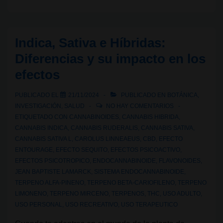
de
efectos:
la
Indica, Sativa e Híbridas:
sinergia
Diferencias y su impacto en los
invisible
efectos
del
cannabis
PUBLICADO EL
21/11/2024
PUBLICADO EN
BOTÁNICA
,
INVESTIGACIÓN
,
SALUD
NO HAY COMENTARIOS
ETIQUETADO CON
CANNABINOIDES
,
CANNABIS HIBRIDA
,
CANNABIS INDICA
,
CANNABIS RUDERALIS
,
CANNABIS SATIVA
,
CANNABIS SATIVA L
,
CAROLUS LINNEAEUS
,
CBD
,
EFECTO
ENTOURAGE
,
EFECTO SEQUITO
,
EFECTOS PSICOACTIVO
,
EFECTOS PSICOTROPICO
,
ENDOCANNABINOIDE
,
FLAVONOIDES
,
JEAN BAPTISTE LAMARCK
,
SISTEMA ENDOCANNABINOIDE
,
TERPENO ALFA-PINENO
,
TERPENO BETA-CARIOFILENO
,
TERPENO
LIMONENO
,
TERPENO MIRCENO
,
TERPENOS
,
THC
,
USO ADULTO
,
USO PERSONAL
,
USO RECREATIVO
,
USO TERAPEUTICO