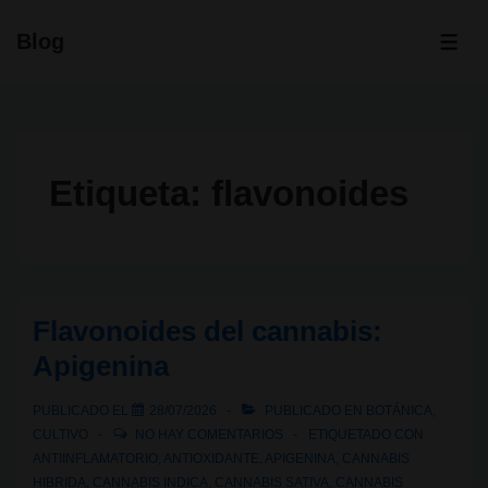
↓
Blog
Saltar
ME
al
contenido
principal
Etiqueta:
flavonoides
Flavonoides del cannabis:
Apigenina
PUBLICADO EL
28/07/2026
PUBLICADO EN
BOTÁNICA
,
CULTIVO
NO HAY COMENTARIOS
ETIQUETADO CON
ANTIINFLAMATORIO
,
ANTIOXIDANTE
,
APIGENINA
,
CANNABIS
HIBRIDA
,
CANNABIS INDICA
,
CANNABIS SATIVA
,
CANNABIS