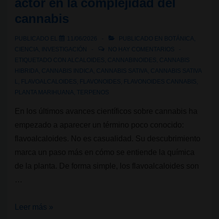
actor en la complejidad del
cannabis
PUBLICADO EL
11/06/2026
PUBLICADO EN
BOTÁNICA
,
CIENCIA
,
INVESTIGACIÓN
NO HAY COMENTARIOS
ETIQUETADO CON
ALCALOIDES
,
CANNABINOIDES
,
CANNABIS
HIBRIDA
,
CANNABIS INDICA
,
CANNABIS SATIVA
,
CANNABIS SATIVA
L
,
FLAVOALCALOIDES
,
FLAVONOIDES
,
FLAVONOIDES CANNABIS
,
PLANTA MARIHUANA
,
TERPENOS
En los últimos avances científicos sobre cannabis ha
empezado a aparecer un término poco conocido:
flavoalcaloides. No es casualidad. Su descubrimiento
marca un paso más en cómo se entiende la química
de la planta. De forma simple, los flavoalcaloides son
…
Flavoalcaloides:
Leer más »