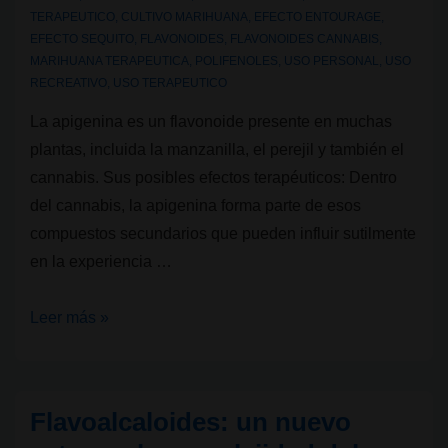
TERAPEUTICO
,
CULTIVO MARIHUANA
,
EFECTO ENTOURAGE
,
EFECTO SEQUITO
,
FLAVONOIDES
,
FLAVONOIDES CANNABIS
,
MARIHUANA TERAPEUTICA
,
POLIFENOLES
,
USO PERSONAL
,
USO
RECREATIVO
,
USO TERAPEUTICO
La apigenina es un flavonoide presente en muchas
plantas, incluida la manzanilla, el perejil y también el
cannabis. Sus posibles efectos terapéuticos: Dentro
del cannabis, la apigenina forma parte de esos
compuestos secundarios que pueden influir sutilmente
en la experiencia …
Flavonoides
Leer más »
del
cannabis:
Apigenina
Flavoalcaloides: un nuevo