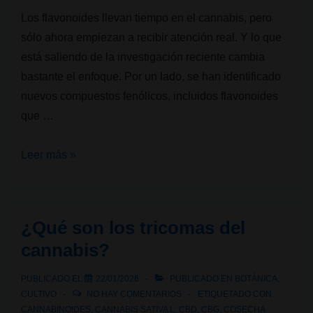
Los flavonoides llevan tiempo en el cannabis, pero
sólo ahora empiezan a recibir atención real. Y lo que
está saliendo de la investigación reciente cambia
bastante el enfoque. Por un lado, se han identificado
nuevos compuestos fenólicos, incluidos flavonoides
que …
Flavonoides
Leer más »
en
cannabis:
lo
¿Qué son los tricomas del
que
cannabis?
la
ciencia
PUBLICADO EL
22/01/2026
PUBLICADO EN
BOTÁNICA
,
está
CULTIVO
NO HAY COMENTARIOS
ETIQUETADO CON
empezando
CANNABINOIDES
,
CANNABIS SATIVA L
,
CBD
,
CBG
,
COSECHA