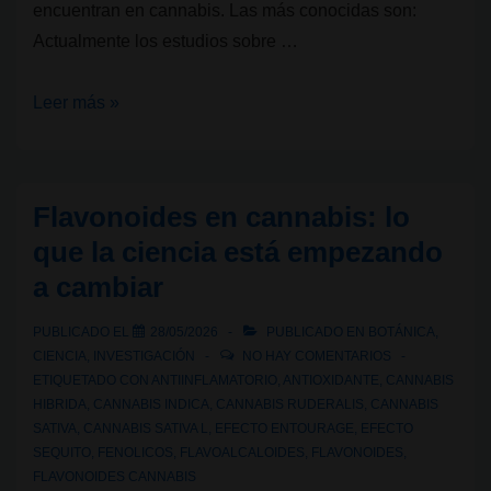
encuentran en cannabis. Las más conocidas son:
Actualmente los estudios sobre …
Flavonoides
Leer más »
del
cannabis:
Cannflavinas
Flavonoides en cannabis: lo
que la ciencia está empezando
a cambiar
PUBLICADO EL
28/05/2026
PUBLICADO EN
BOTÁNICA
,
CIENCIA
,
INVESTIGACIÓN
NO HAY COMENTARIOS
ETIQUETADO CON
ANTIINFLAMATORIO
,
ANTIOXIDANTE
,
CANNABIS
HIBRIDA
,
CANNABIS INDICA
,
CANNABIS RUDERALIS
,
CANNABIS
SATIVA
,
CANNABIS SATIVA L
,
EFECTO ENTOURAGE
,
EFECTO
SEQUITO
,
FENOLICOS
,
FLAVOALCALOIDES
,
FLAVONOIDES
,
FLAVONOIDES CANNABIS