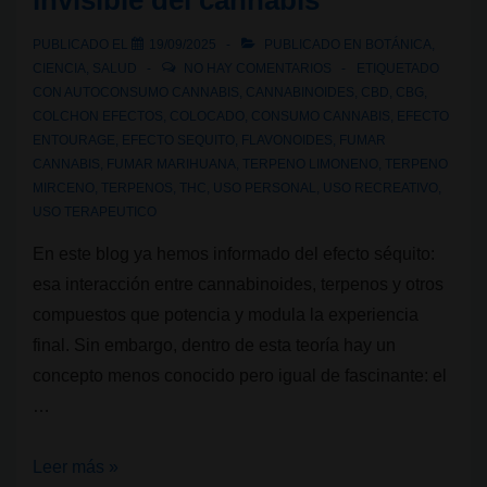
invisible del cannabis
cannabis?
PUBLICADO EL
19/09/2025
PUBLICADO EN
BOTÁNICA
,
CIENCIA
,
SALUD
NO HAY COMENTARIOS
ETIQUETADO
CON
AUTOCONSUMO CANNABIS
,
CANNABINOIDES
,
CBD
,
CBG
,
COLCHON EFECTOS
,
COLOCADO
,
CONSUMO CANNABIS
,
EFECTO
ENTOURAGE
,
EFECTO SEQUITO
,
FLAVONOIDES
,
FUMAR
CANNABIS
,
FUMAR MARIHUANA
,
TERPENO LIMONENO
,
TERPENO
MIRCENO
,
TERPENOS
,
THC
,
USO PERSONAL
,
USO RECREATIVO
,
USO TERAPEUTICO
En este blog ya hemos informado del efecto séquito:
esa interacción entre cannabinoides, terpenos y otros
compuestos que potencia y modula la experiencia
final. Sin embargo, dentro de esta teoría hay un
concepto menos conocido pero igual de fascinante: el
…
Colchón
Leer más »