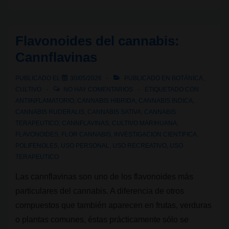
un
nuevo
actor
Flavonoides del cannabis:
en
Cannflavinas
la
complejidad
PUBLICADO EL
30/05/2026
PUBLICADO EN
BOTÁNICA
,
del
CULTIVO
NO HAY COMENTARIOS
ETIQUETADO CON
cannabis
ANTIINFLAMATORIO
,
CANNABIS HIBRIDA
,
CANNABIS INDICA
,
CANNABIS RUDERALIS
,
CANNABIS SATIVA
,
CANNABIS
TERAPEUTICO
,
CANNFLAVINAS
,
CULTIVO MARIHUANA
,
FLAVONOIDES
,
FLOR CANNABIS
,
INVESTIGACION CIENTIFICA
,
POLIFENOLES
,
USO PERSONAL
,
USO RECREATIVO
,
USO
TERAPEUTICO
Las cannflavinas son uno de los flavonoides más
particulares del cannabis. A diferencia de otros
compuestos que también aparecen en frutas, verduras
o plantas comunes, éstas prácticamente sólo se