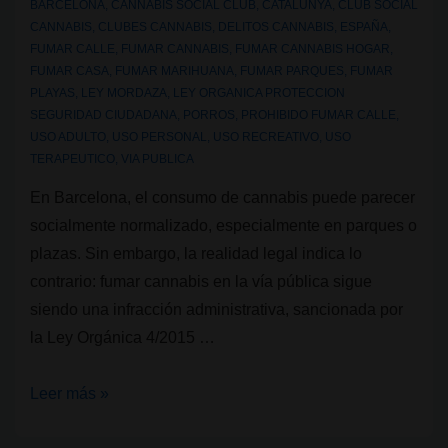
BARCELONA
,
CANNABIS SOCIAL CLUB
,
CATALUNYA
,
CLUB SOCIAL
CANNABIS
,
CLUBES CANNABIS
,
DELITOS CANNABIS
,
ESPAÑA
,
FUMAR CALLE
,
FUMAR CANNABIS
,
FUMAR CANNABIS HOGAR
,
FUMAR CASA
,
FUMAR MARIHUANA
,
FUMAR PARQUES
,
FUMAR
PLAYAS
,
LEY MORDAZA
,
LEY ORGANICA PROTECCION
SEGURIDAD CIUDADANA
,
PORROS
,
PROHIBIDO FUMAR CALLE
,
USO ADULTO
,
USO PERSONAL
,
USO RECREATIVO
,
USO
TERAPEUTICO
,
VIA PUBLICA
En Barcelona, el consumo de cannabis puede parecer
socialmente normalizado, especialmente en parques o
plazas. Sin embargo, la realidad legal indica lo
contrario: fumar cannabis en la vía pública sigue
siendo una infracción administrativa, sancionada por
la Ley Orgánica 4/2015 …
Legalidad
Leer más »
cannábica