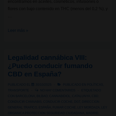
encontramos en aceites, cosméticos, infusiones o
flores con bajo contenido en THC (menos del 0,2 %), y
…
Legalidad
Leer más »
cannábica
IX:
¿Puedo
Legalidad cannábica VIII:
llevar
¿Puedo conducir fumando
o
CBD en España?
fumar
CBD
PUBLICADO EL
30/10/2025
PUBLICADO EN
POLÍTICAS
,
en
TRANSPORTE
NO HAY COMENTARIOS
ETIQUETADO
las
CON
BARCELONA
,
BILBAO
,
CANNABIDIOL
,
CATALUNYA
,
CBD
,
CONDUCIR CANNABIS
,
CONDUCIR COCHE
,
DGT
,
DIRECCION
calles
GENERAL TRAFICO
,
ESPAÑA
,
FUMAR COCHE
,
LEY MORDAZA
,
LEY
de
ORGANICA PROTECCION SEGURIDAD CIUDADANA
,
MADRID
,