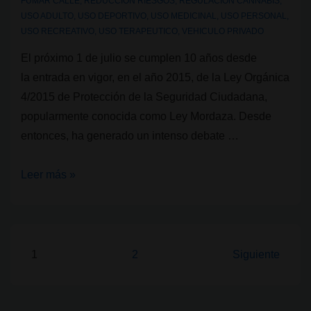
FUMAR CALLE
,
REDUCCION RIESGOS
,
REGULACION CANNABIS
,
USO ADULTO
,
USO DEPORTIVO
,
USO MEDICINAL
,
USO PERSONAL
,
USO RECREATIVO
,
USO TERAPEUTICO
,
VEHICULO PRIVADO
El próximo 1 de julio se cumplen 10 años desde
la entrada en vigor, en el año 2015, de la Ley Orgánica
4/2015 de Protección de la Seguridad Ciudadana,
popularmente conocida como Ley Mordaza. Desde
entonces, ha generado un intenso debate …
Legalidad
Leer más »
cannábica:
Ley
Mordaza
¿seguridad
Paginación
1
2
Siguiente
ciudadana
de
o
entradas
castigo