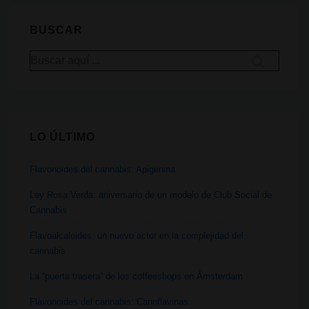
al
BUSCAR
consumo
personal?
Buscar
por:
LO ÚLTIMO
Flavonoides del cannabis: Apigenina
Ley Rosa Verda: aniversario de un modelo de Club Social de
Cannabis
Flavoalcaloides: un nuevo actor en la complejidad del
cannabis
La “puerta trasera” de los coffeeshops en Ámsterdam
Flavonoides del cannabis: Cannflavinas