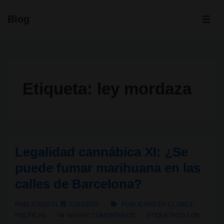
↓
Blog
Saltar
ME
al
contenido
principal
Etiqueta:
ley mordaza
Legalidad cannábica XI: ¿Se
puede fumar marihuana en las
calles de Barcelona?
PUBLICADO EL
01/01/2026
PUBLICADO EN
CLUBES
,
POLÍTICAS
NO HAY COMENTARIOS
ETIQUETADO CON