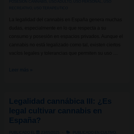
POSESION CANNABIS
,
USO ADULTO
,
USO PERSONAL
,
USO
RECREATIVO
,
USO TERAPEUTICO
La legalidad del cannabis en España genera muchas
dudas, especialmente en lo que respecta a su
consumo y posesión en espacios privados. Aunque el
cannabis no está legalizado como tal, existen ciertos
vacíos legales y tolerancias que permiten su uso …
Legalidad
Leer más »
cannábica
IV:
Consumo
Legalidad cannábica III: ¿Es
y
legal cultivar cannabis en
posesión
España?
de
cannabis
PUBLICADO EL
23/05/2025
PUBLICADO EN
CULTIVO
,