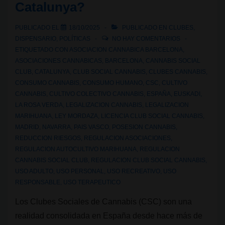
Catalunya?
en
España?
PUBLICADO EL
18/10/2025
PUBLICADO EN
CLUBES
,
DISPENSARIO
,
POLÍTICAS
NO HAY COMENTARIOS
ETIQUETADO CON
ASOCIACION CANNABICA BARCELONA
,
ASOCIACIONES CANNABICAS
,
BARCELONA
,
CANNABIS SOCIAL
CLUB
,
CATALUNYA
,
CLUB SOCIAL CANNABIS
,
CLUBES CANNABIS
,
CONSUMO CANNABIS
,
CONSUMO HUMANO
,
CSC
,
CULTIVO
CANNABIS
,
CULTIVO COLECTIVO CANNABIS
,
ESPAÑA
,
EUSKADI
,
LA ROSA VERDA
,
LEGALIZACION CANNABIS
,
LEGALIZACION
MARIHUANA
,
LEY MORDAZA
,
LICENCIA CLUB SOCIAL CANNABIS
,
MADRID
,
NAVARRA
,
PAIS VASCO
,
POSESION CANNABIS
,
REDUCCION RIESGOS
,
REGULACION ASOCIACIONES
,
REGULACION AUTOCULTIVO MARIHUANA
,
REGULACION
CANNABIS SOCIAL CLUB
,
REGULACION CLUB SOCIAL CANNABIS
,
USO ADULTO
,
USO PERSONAL
,
USO RECREATIVO
,
USO
RESPONSABLE
,
USO TERAPEUTICO
Los Clubes Sociales de Cannabis (CSC) son una
realidad consolidada en España desde hace más de