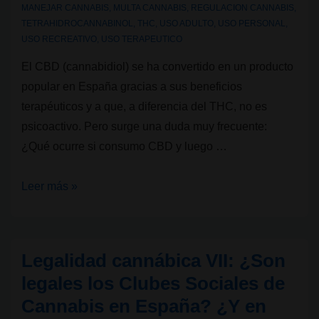
España?
MANEJAR CANNABIS
,
MULTA CANNABIS
,
REGULACION CANNABIS
,
TETRAHIDROCANNABINOL
,
THC
,
USO ADULTO
,
USO PERSONAL
,
USO RECREATIVO
,
USO TERAPEUTICO
El CBD (cannabidiol) se ha convertido en un producto
popular en España gracias a sus beneficios
terapéuticos y a que, a diferencia del THC, no es
psicoactivo. Pero surge una duda muy frecuente:
¿Qué ocurre si consumo CBD y luego …
Legalidad
Leer más »
cannábica
VIII:
¿Puedo
Legalidad cannábica VII: ¿Son
conducir
legales los Clubes Sociales de
fumando
Cannabis en España? ¿Y en
CBD