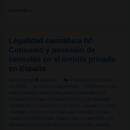
Legalidad
Leer más »
cannábica
V:
¿El
Legalidad cannábica IV:
CBD
Consumo y posesión de
es
cannabis en el ámbito privado
legal
en España
en
España?
PUBLICADO EL
16/06/2025
PUBLICADO EN
CLUBES
,
POLÍTICAS
NO HAY COMENTARIOS
ETIQUETADO CON
AMBITO PRIVADO
,
BARCELONA
,
BILBAO
,
CANNABIS CASA
,
CANNABIS MEDICINAL
,
CANNABIS SOCIAL CLUB
,
CANNABIS
TERAPEUTICO
,
CATALUNYA
,
CLUB SOCIAL CANNABIS
,
CLUBES
CANNABIS
,
CONSTITUCION
,
CONSUMO CANNABIS
,
ESPAÑA
,
FUMAR CANNABIS HOGAR
,
FUMAR CASA
,
LEY MORDAZA
,
LEY
ORGANICA PROTECCION SEGURIDAD CIUDADANA
,
MADRID
,