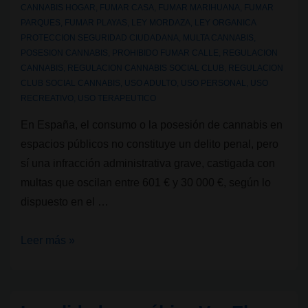
España?
CANNABIS HOGAR
,
FUMAR CASA
,
FUMAR MARIHUANA
,
FUMAR
PARQUES
,
FUMAR PLAYAS
,
LEY MORDAZA
,
LEY ORGANICA
¿Y
PROTECCION SEGURIDAD CIUDADANA
,
MULTA CANNABIS
,
en
POSESION CANNABIS
,
PROHIBIDO FUMAR CALLE
,
REGULACION
Catalunya?
CANNABIS
,
REGULACION CANNABIS SOCIAL CLUB
,
REGULACION
CLUB SOCIAL CANNABIS
,
USO ADULTO
,
USO PERSONAL
,
USO
RECREATIVO
,
USO TERAPEUTICO
En España, el consumo o la posesión de cannabis en
espacios públicos no constituye un delito penal, pero
sí una infracción administrativa grave, castigada con
multas que oscilan entre 601 € y 30 000 €, según lo
dispuesto en el …
¿Se
Leer más »
puede
fumar
cannabis