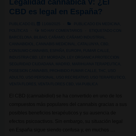
Legalidad cannábica V: ¿El
en
CBD es legal en España?
las
calles
PUBLICADO EL
11/08/2025
PUBLICADO EN
MEDICINA
,
de
POLÍTICAS
NO HAY COMENTARIOS
ETIQUETADO CON
Bilbao?
BARCELONA
,
BILBAO
,
CAÑAMO
,
CAÑAMO INDUSTRIAL
,
CANNABIDIOL
,
CANNABIS MEDICINAL
,
CATALUNYA
,
CBD
,
CONSUMO CANNABIS
,
ESPAÑA
,
EUROPA
,
FUMAR CALLE
,
INDUSTRIA CBD
,
LEY MORDAZA
,
LEY ORGANICA PROTECCION
SEGURIDAD CIUDADANA
,
MADRID
,
MARIHUANA TERAPEUTICA
,
POSESION CANNABIS
,
PROHIBIDO FUMAR CALLE
,
THC
,
USO
ADULTO
,
USO PERSONAL
,
USO RECREATIVO
,
USO TERAPEUTICO
,
VENTA FLORES
,
VENTA FLORES CBD
,
VIA PUBLICA
El CBD (cannabidiol) se ha convertido en uno de los
compuestos más populares del cannabis gracias a sus
posibles beneficios terapéuticos y su ausencia de
efectos psicoactivos. Sin embargo, su situación legal
en España sigue siendo confusa y, en muchos …