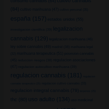
cultivo cannabis
consumo cannabis
(64)
(84)
cultivo marihuana
(47)
cultivo personal
(35)
españa
(157)
estados unidos
(55)
legalizacion
investigacion cientifica
(39)
cannabis
(129)
legalizacion marihuana
(46)
ley sobre cannabis
(49)
madrid
(38)
marihuana legal
marihuana terapeutica
(51)
posesion cannabis
(32)
(45)
regulacion asociaciones
reduccion riesgos
(38)
(47)
regulacion autocultivo marihuana
(39)
regulacion cannabis
(181)
regulacion
regulacion cultivo cannabis
(33)
cannabis terapeutico
(25)
regulacion integral cannabis
(79)
terpenos
(25)
uso adulto
(134)
thc
(80)
uso medicinal