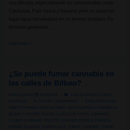
una década, especialmente en comunidades como
Catalunya, País Vasco y Navarra, pero su situación
legal sigue moviéndose en un terreno ambiguo. En
términos generales, …
Legalidad
Leer más »
cannábica
VII:
¿Son
¿Se puede fumar cannabis en
legales
las calles de Bilbao?
los
Clubes
PUBLICADO EL
01/09/2025
PUBLICADO EN
CLUBES
,
Sociales
POLÍTICAS
NO HAY COMENTARIOS
ETIQUETADO CON
de
AMBITO PRIVADO
,
ASOCIACIONES
,
ASOCIACIONES CANNABICAS
,
BILBAO
,
CANNABIS SOCIAL CLUB
,
CLUB SOCIAL CANNABIS
,
Cannabis
CLUBES CANNABIS
,
DELITOS CANNABIS
,
ESPACIO PUBLICO
,
en
ESPAÑA
,
EUSKADI
,
FUMAR CALLE
,
FUMAR CANNABIS
,
FUMAR