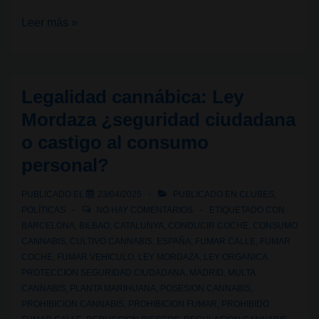
¿Se
Leer más »
puede
fumar
cannabis
Legalidad cannábica: Ley
en
Mordaza ¿seguridad ciudadana
las
o castigo al consumo
calles
personal?
de
Madrid?
PUBLICADO EL
23/04/2025
PUBLICADO EN
CLUBES
,
POLÍTICAS
NO HAY COMENTARIOS
ETIQUETADO CON
BARCELONA
,
BILBAO
,
CATALUNYA
,
CONDUCIR COCHE
,
CONSUMO
CANNABIS
,
CULTIVO CANNABIS
,
ESPAÑA
,
FUMAR CALLE
,
FUMAR
COCHE
,
FUMAR VEHICULO
,
LEY MORDAZA
,
LEY ORGANICA
PROTECCION SEGURIDAD CIUDADANA
,
MADRID
,
MULTA
CANNABIS
,
PLANTA MARIHUANA
,
POSESION CANNABIS
,
PROHIBICION CANNABIS
,
PROHIBICION FUMAR
,
PROHIBIDO