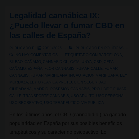
XI:
¿Se
Legalidad cannábica IX:
puede
¿Puedo llevar o fumar CBD en
fumar
las calles de España?
marihuana
en
PUBLICADO EL
29/11/2025
PUBLICADO EN
POLÍTICAS
las
NO HAY COMENTARIOS
ETIQUETADO CON
BARCELONA
,
calles
BILBAO
,
CAÑAMO
,
CANNABIDIOL
,
CATALUNYA
,
CBD
,
CEPA
CAÑAMO
,
ESPAÑA
,
FLOR CANNABIS
,
FUMAR CALLE
,
FUMAR
de
CANNABIS
,
FUMAR MARIHUANA
,
INCAUTACION MARIHUANA
,
LEY
Barcelona?
MORDAZA
,
LEY ORGANICA PROTECCION SEGURIDAD
CIUDADANA
,
MADRID
,
POSESION CANNABIS
,
PROHIBIDO FUMAR
CALLE
,
TRANSPORTE CANNABIS
,
USO ADULTO
,
USO PERSONAL
,
USO RECREATIVO
,
USO TERAPEUTICO
,
VIA PUBLICA
En los últimos años, el CBD (cannabidiol) ha ganado
popularidad en España por sus posibles beneficios
terapéuticos y su carácter no psicoactivo. Lo