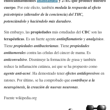
endocannabinoides
anandamida
y 2-AG que produce nuestro
cuerpo
. Por este efecto, también
modula la respuesta al efecto
psicotrópico (alterador de la conciencia) del THC,
potenciándolo y haciéndolo más duradero
.
propiedades
CBC
Sin embargo, las
más estudiadas del
son las
terapéuticas
. Es un fuerte agente
antiinflamatorio
y
analgésico
.
Tiene
propiedades antibacterianas
. Tiene
propiedades
antitumorales
contra las células del cáncer de mama. Es
anticonvulsivo
. Disminuye la formación de grasa y también
reduce la inflamación cutánea, así que se ha propuesto como
agente anti-acné
. Ha demostrado tener
efectos antidepresivos
en
ratones. Por último, se ha comprobado que
contribuye a la
neurogénesis, la creación de nuevas neuronas
.
Fuente wikipedia.org