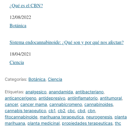
¿Qué es el CBN?
Fecha
12/08/2022
Respecto a
Botánica
Sistema endocannabinoide: ¿Qué son y por qué nos afectan?
Fecha
18/04/2021
Respecto a
Ciencia
Categorías:
Botánica
,
Ciencia
Etiquetas:
analgesico
,
anandamida
,
antibacteriano
,
anticancerigeno
,
antidepresivo
,
antiinflamatorio
,
antitumoral
,
cancer
,
cancer mama
,
cannabicromeno
,
cannabinoides
,
cannabis terapeutico
,
cb1
,
cb2
,
cbc
,
cbd
,
cbn
,
fitocannabinoide
,
marihuana terapeutica
,
neurogenesis
,
planta
marihuana
,
planta medicinal
,
propiedades terapeuticas
,
thc