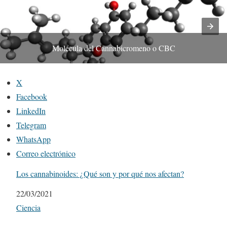
Molécula del Cannabicromeno o CBC
X
Facebook
LinkedIn
Telegram
WhatsApp
Correo electrónico
Los cannabinoides: ¿Qué son y por qué nos afectan?
Fecha
22/03/2021
Respecto a
Ciencia