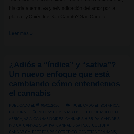
historia alternativa y reivindicación del amor por la
planta. ¿Quién fue San Canuto? San Canuto …
Cultura
Leer más »
Cannábica:
San
Canuto
¿Adiós a “índica” y “sativa”?
Un nuevo enfoque que está
cambiando cómo entendemos
el cannabis
PUBLICADO EL
05/01/2026
PUBLICADO EN
BOTÁNICA
,
CULTURA
NO HAY COMENTARIOS
ETIQUETADO CON
AFRICA
,
ASIA
,
CANNABINOIDES
,
CANNABIS HIBRIDA
,
CANNABIS
INDICA
,
CANNABIS SATIVA
,
CANNABIS SATIVA L
,
CULTURA
CANNABICA
,
EFECTOS PSICOTROPICO
,
GENETICA CANNABIS
,