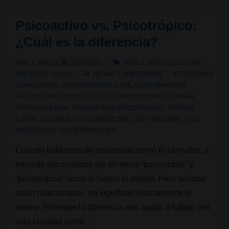
Psicotrópico:
curiosidades,
Psicoactivo vs. Psicotrópico:
confusiones
¿Cuál es la diferencia?
y
su
PUBLICADO EL
31/05/2025
PUBLICADO EN
CULTURA
,
uso
POLÍTICAS
,
SALUD
NO HAY COMENTARIOS
ETIQUETADO
en
CON
ALCOHOL
,
ANTIDEPRESIVO
,
CAFE
,
CANNABINOIDES
,
EFECTOS PSICOACTIVO
,
EFECTOS PSICOTROPICO
,
ESPAÑA
,
las
MERCADO ILEGAL
,
PSICOACTIVO
,
PSICOTROPICO
,
TRAFICO
políticas
ILEGAL
,
USO ADULTO
,
USO MEDICINAL
,
USO PERSONAL
,
USO
prohibicionistas
RECREATIVO
,
USO TERAPEUTICO
Cuando hablamos de sustancias como el cannabis, a
menudo escuchamos los términos “psicoactivo” y
“psicotrópico” como si fueran lo mismo. Pero aunque
están relacionados, no significan exactamente lo
mismo. Entender la diferencia nos ayuda a hablar con
más claridad sobre …