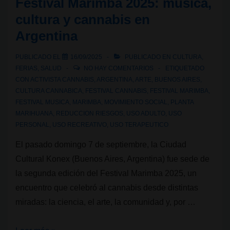
Festival Marimba 2025: música,
el
cultura y cannabis en
origen
Argentina
salvaje
y
PUBLICADO EL
16/09/2025
PUBLICADO EN
CULTURA
,
espiritual
FERIAS
,
SALUD
NO HAY COMENTARIOS
ETIQUETADO
del
CON
ACTIVISTA CANNABIS
,
ARGENTINA
,
ARTE
,
BUENOS AIRES
,
CULTURA CANNABICA
,
FESTIVAL CANNABIS
,
FESTIVAL MARIMBA
,
cannabis
FESTIVAL MUSICA
,
MARIMBA
,
MOVIMIENTO SOCIAL
,
PLANTA
MARIHUANA
,
REDUCCION RIESGOS
,
USO ADULTO
,
USO
PERSONAL
,
USO RECREATIVO
,
USO TERAPEUTICO
El pasado domingo 7 de septiembre, la Ciudad
Cultural Konex (Buenos Aires, Argentina) fue sede de
la segunda edición del Festival Marimba 2025, un
encuentro que celebró al cannabis desde distintas
miradas: la ciencia, el arte, la comunidad y, por …