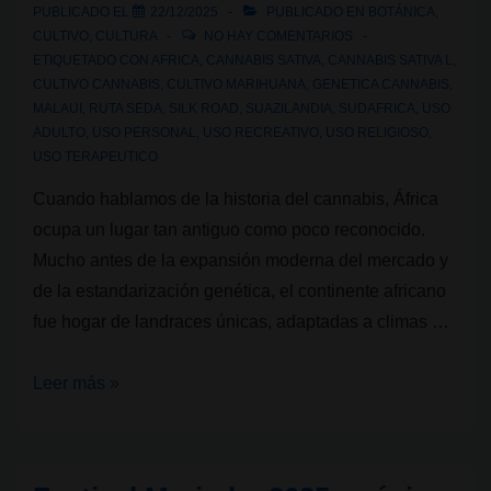
PUBLICADO EL
22/12/2025
PUBLICADO EN
BOTÁNICA
,
que
CULTIVO
,
CULTURA
NO HAY COMENTARIOS
está
ETIQUETADO CON
AFRICA
,
CANNABIS SATIVA
,
CANNABIS SATIVA L
,
CULTIVO CANNABIS
,
CULTIVO MARIHUANA
,
GENETICA CANNABIS
,
cambiando
MALAUI
,
RUTA SEDA
,
SILK ROAD
,
SUAZILANDIA
,
SUDAFRICA
,
USO
cómo
ADULTO
,
USO PERSONAL
,
USO RECREATIVO
,
USO RELIGIOSO
,
entendemos
USO TERAPEUTICO
el
Cuando hablamos de la historia del cannabis, África
cannabis
ocupa un lugar tan antiguo como poco reconocido.
Mucho antes de la expansión moderna del mercado y
de la estandarización genética, el continente africano
fue hogar de landraces únicas, adaptadas a climas …
Genéticas
Leer más »
de
cannabis:
africanas