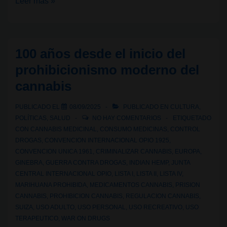
Festival
Leer más »
Marimba
2025:
música,
100 años desde el inicio del
cultura
prohibicionismo moderno del
y
cannabis
cannabis
en
PUBLICADO EL
08/09/2025
PUBLICADO EN
CULTURA
,
Argentina
POLÍTICAS
,
SALUD
NO HAY COMENTARIOS
ETIQUETADO
CON
CANNABIS MEDICINAL
,
CONSUMO MEDICINAS
,
CONTROL
DROGAS
,
CONVENCION INTERNACIONAL OPIO 1925
,
CONVENCION UNICA 1961
,
CRIMINALIZAR CANNABIS
,
EUROPA
,
GINEBRA
,
GUERRA CONTRA DROGAS
,
INDIAN HEMP
,
JUNTA
CENTRAL INTERNACIONAL OPIO
,
LISTA I
,
LISTA II
,
LISTA IV
,
MARIHUANA PROHIBIDA
,
MEDICAMENTOS CANNABIS
,
PRISION
CANNABIS
,
PROHIBICION CANNABIS
,
REGULACION CANNABIS
,
SUIZA
,
USO ADULTO
,
USO PERSONAL
,
USO RECREATIVO
,
USO
TERAPEUTICO
,
WAR ON DRUGS