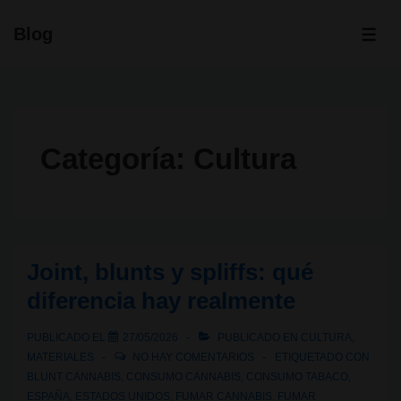
↓
Blog
Saltar
ME
al
contenido
principal
Categoría:
Cultura
Joint, blunts y spliffs: qué
diferencia hay realmente
PUBLICADO EL
27/05/2026
PUBLICADO EN
CULTURA
,
MATERIALES
NO HAY COMENTARIOS
ETIQUETADO CON
BLUNT CANNABIS
,
CONSUMO CANNABIS
,
CONSUMO TABACO
,
ESPAÑA
,
ESTADOS UNIDOS
,
FUMAR CANNABIS
,
FUMAR