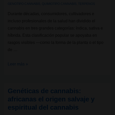
GENOTIPO CANNABIS
,
QUIMIOTIPO CANNABIS
,
TERPENOS
Durante décadas, consumidores, cultivadores e
incluso profesionales de la salud han dividido el
cannabis en tres grandes categorías: índica, sativa e
híbrida. Esta clasificación popular se apoyaba en
rasgos visibles —como la forma de la planta o el tipo
de …
¿Adiós
Leer más »
a
“índica”
y
Genéticas de cannabis:
“sativa”?
africanas el origen salvaje y
Un
espiritual del cannabis
nuevo
enfoque