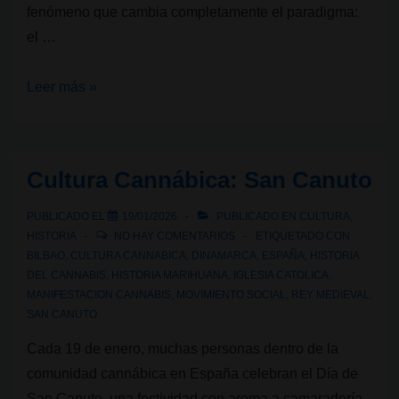
fenómeno que cambia completamente el paradigma:
el …
Del
Leer más »
club
al
supermercado:
Cultura Cannábica: San Canuto
¿el
cannabis
PUBLICADO EL
19/01/2026
PUBLICADO EN
CULTURA
,
se
HISTORIA
NO HAY COMENTARIOS
ETIQUETADO CON
BILBAO
,
CULTURA CANNABICA
,
DINAMARCA
,
ESPAÑA
,
HISTORIA
está
DEL CANNABIS
,
HISTORIA MARIHUANA
,
IGLESIA CATOLICA
,
normalizando
MANIFESTACION CANNABIS
,
MOVIMIENTO SOCIAL
,
REY MEDIEVAL
,
o
SAN CANUTO
banalizando?
Cada 19 de enero, muchas personas dentro de la
comunidad cannábica en España celebran el Día de
San Canuto, una festividad con aroma a camaradería,