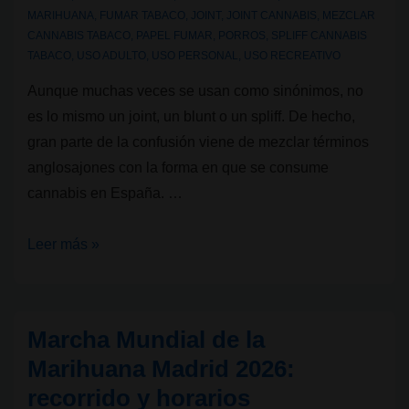
MARIHUANA
,
FUMAR TABACO
,
JOINT
,
JOINT CANNABIS
,
MEZCLAR
CANNABIS TABACO
,
PAPEL FUMAR
,
PORROS
,
SPLIFF CANNABIS
TABACO
,
USO ADULTO
,
USO PERSONAL
,
USO RECREATIVO
Aunque muchas veces se usan como sinónimos, no
es lo mismo un joint, un blunt o un spliff. De hecho,
gran parte de la confusión viene de mezclar términos
anglosajones con la forma en que se consume
cannabis en España. …
Joint,
Leer más »
blunts
y
spliffs:
Marcha Mundial de la
qué
Marihuana Madrid 2026:
diferencia
recorrido y horarios
hay