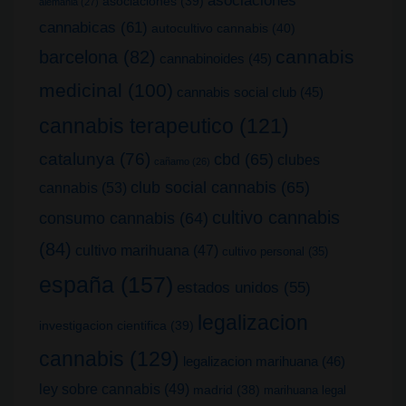
asociaciones
(39)
alemania
(27)
cannabicas
(61)
autocultivo cannabis
(40)
cannabis
barcelona
(82)
cannabinoides
(45)
medicinal
(100)
cannabis social club
(45)
cannabis terapeutico
(121)
catalunya
(76)
cbd
(65)
clubes
cañamo
(26)
club social cannabis
(65)
cannabis
(53)
cultivo cannabis
consumo cannabis
(64)
(84)
cultivo marihuana
(47)
cultivo personal
(35)
españa
(157)
estados unidos
(55)
legalizacion
investigacion cientifica
(39)
cannabis
(129)
legalizacion marihuana
(46)
ley sobre cannabis
(49)
madrid
(38)
marihuana legal