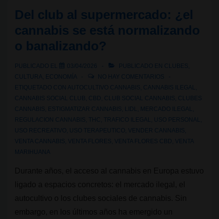
la
Del club al supermercado: ¿el
Marihuana
cannabis se está normalizando
Madrid
o banalizando?
2026:
recorrido
PUBLICADO EL
03/04/2026
PUBLICADO EN
CLUBES
,
y
CULTURA
,
ECONOMÍA
NO HAY COMENTARIOS
horarios
ETIQUETADO CON
AUTOCULTIVO CANNABIS
,
CANNABIS ILEGAL
,
CANNABIS SOCIAL CLUB
,
CBD
,
CLUB SOCIAL CANNABIS
,
CLUBES
CANNABIS
,
ESTIGMATIZAR CANNABIS
,
LIDL
,
MERCADO ILEGAL
,
REGULACION CANNABIS
,
THC
,
TRAFICO ILEGAL
,
USO PERSONAL
,
USO RECREATIVO
,
USO TERAPEUTICO
,
VENDER CANNABIS
,
VENTA CANNABIS
,
VENTA FLORES
,
VENTA FLORES CBD
,
VENTA
MARIHUANA
Durante años, el acceso al cannabis en Europa estuvo
ligado a espacios concretos: el mercado ilegal, el
autocultivo o los clubes sociales de cannabis. Sin
embargo, en los últimos años ha emergido un