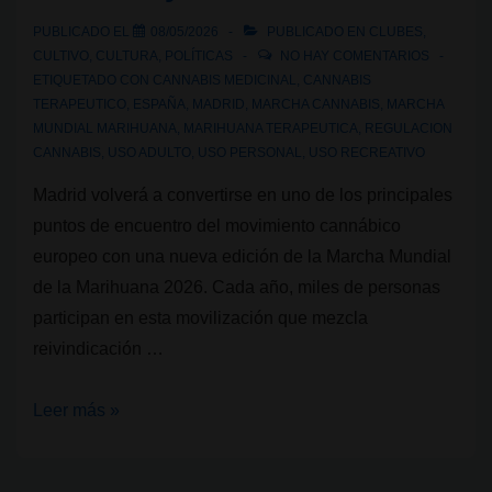
realmente
PUBLICADO EL
08/05/2026
PUBLICADO EN
CLUBES
,
CULTIVO
,
CULTURA
,
POLÍTICAS
NO HAY COMENTARIOS
ETIQUETADO CON
CANNABIS MEDICINAL
,
CANNABIS
TERAPEUTICO
,
ESPAÑA
,
MADRID
,
MARCHA CANNABIS
,
MARCHA
MUNDIAL MARIHUANA
,
MARIHUANA TERAPEUTICA
,
REGULACION
CANNABIS
,
USO ADULTO
,
USO PERSONAL
,
USO RECREATIVO
Madrid volverá a convertirse en uno de los principales
puntos de encuentro del movimiento cannábico
europeo con una nueva edición de la Marcha Mundial
de la Marihuana 2026. Cada año, miles de personas
participan en esta movilización que mezcla
reivindicación …
Marcha
Leer más »
Mundial
de