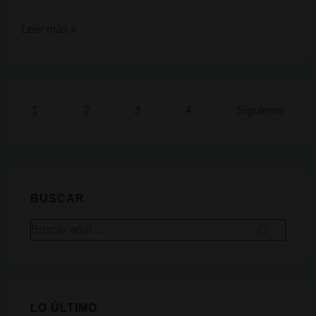
Psicoactivo
Leer más »
vs.
Psicotrópico:
¿Cuál
es
Paginación
1
2
3
4
Siguiente
la
de
diferencia?
entradas
BUSCAR
Buscar
por:
LO ÚLTIMO