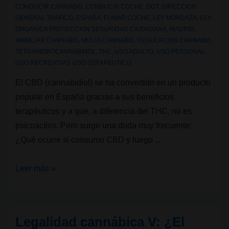
CONDUCIR CANNABIS
,
CONDUCIR COCHE
,
DGT
,
DIRECCION
GENERAL TRAFICO
,
ESPAÑA
,
FUMAR COCHE
,
LEY MORDAZA
,
LEY
ORGANICA PROTECCION SEGURIDAD CIUDADANA
,
MADRID
,
MANEJAR CANNABIS
,
MULTA CANNABIS
,
REGULACION CANNABIS
,
TETRAHIDROCANNABINOL
,
THC
,
USO ADULTO
,
USO PERSONAL
,
USO RECREATIVO
,
USO TERAPEUTICO
El CBD (cannabidiol) se ha convertido en un producto
popular en España gracias a sus beneficios
terapéuticos y a que, a diferencia del THC, no es
psicoactivo. Pero surge una duda muy frecuente:
¿Qué ocurre si consumo CBD y luego …
Legalidad
Leer más »
cannábica
VIII:
¿Puedo
Legalidad cannábica V: ¿El
conducir