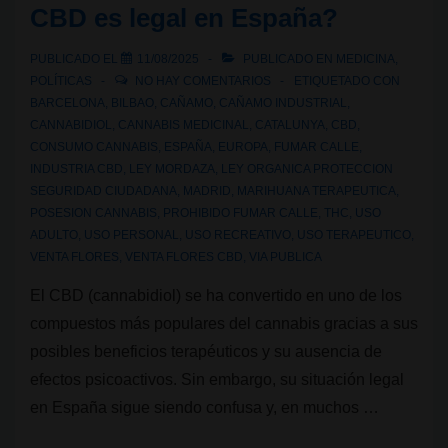
CBD es legal en España?
fumando
CBD
PUBLICADO EL
11/08/2025
PUBLICADO EN
MEDICINA
,
en
POLÍTICAS
NO HAY COMENTARIOS
ETIQUETADO CON
España?
BARCELONA
,
BILBAO
,
CAÑAMO
,
CAÑAMO INDUSTRIAL
,
CANNABIDIOL
,
CANNABIS MEDICINAL
,
CATALUNYA
,
CBD
,
CONSUMO CANNABIS
,
ESPAÑA
,
EUROPA
,
FUMAR CALLE
,
INDUSTRIA CBD
,
LEY MORDAZA
,
LEY ORGANICA PROTECCION
SEGURIDAD CIUDADANA
,
MADRID
,
MARIHUANA TERAPEUTICA
,
POSESION CANNABIS
,
PROHIBIDO FUMAR CALLE
,
THC
,
USO
ADULTO
,
USO PERSONAL
,
USO RECREATIVO
,
USO TERAPEUTICO
,
VENTA FLORES
,
VENTA FLORES CBD
,
VIA PUBLICA
El CBD (cannabidiol) se ha convertido en uno de los
compuestos más populares del cannabis gracias a sus
posibles beneficios terapéuticos y su ausencia de
efectos psicoactivos. Sin embargo, su situación legal
en España sigue siendo confusa y, en muchos …