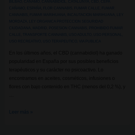
BILBAO
,
CAÑAMO
,
CANNABIDIOL
,
CATALUNYA
,
CBD
,
CEPA
CAÑAMO
,
ESPAÑA
,
FLOR CANNABIS
,
FUMAR CALLE
,
FUMAR
CANNABIS
,
FUMAR MARIHUANA
,
INCAUTACION MARIHUANA
,
LEY
MORDAZA
,
LEY ORGANICA PROTECCION SEGURIDAD
CIUDADANA
,
MADRID
,
POSESION CANNABIS
,
PROHIBIDO FUMAR
CALLE
,
TRANSPORTE CANNABIS
,
USO ADULTO
,
USO PERSONAL
,
USO RECREATIVO
,
USO TERAPEUTICO
,
VIA PUBLICA
En los últimos años, el CBD (cannabidiol) ha ganado
popularidad en España por sus posibles beneficios
terapéuticos y su carácter no psicoactivo. Lo
encontramos en aceites, cosméticos, infusiones o
flores con bajo contenido en THC (menos del 0,2 %), y
…
Legalidad
Leer más »
cannábica
IX: