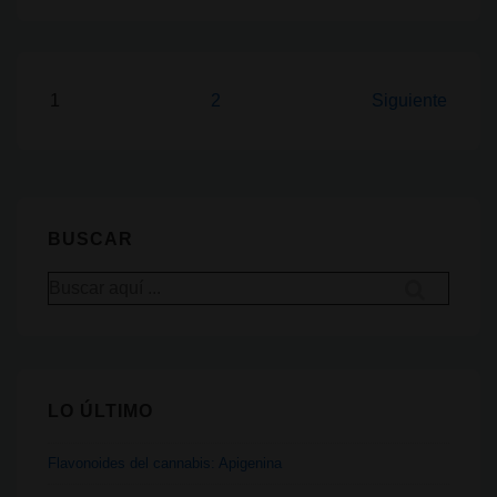
Kong
prohíbe
el
CBD:
Paginación
1
2
Siguiente
7
de
años
entradas
de
cárcel
BUSCAR
y
multa
Buscar
por:
millonaria
LO ÚLTIMO
Flavonoides del cannabis: Apigenina