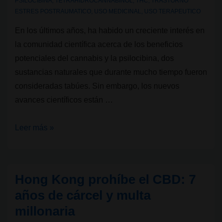
PSILOCIBINA
,
TETRAHIDROCANNABINOL
,
THC
,
TRASTORNO
ESTRES POSTRAUMATICO
,
USO MEDICINAL
,
USO TERAPEUTICO
En los últimos años, ha habido un creciente interés en
la comunidad científica acerca de los beneficios
potenciales del cannabis y la psilocibina, dos
sustancias naturales que durante mucho tiempo fueron
consideradas tabúes. Sin embargo, los nuevos
avances científicos están …
La
Leer más »
psilocibina
y
el
Hong Kong prohíbe el CBD: 7
cannabis:
años de cárcel y multa
rompiendo
millonaria
tabúes