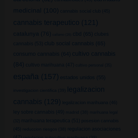
medicinal
(100)
cannabis social club
(45)
cannabis terapeutico
(121)
catalunya
(76)
cbd
(65)
clubes
cañamo
(26)
club social cannabis
(65)
cannabis
(53)
cultivo cannabis
consumo cannabis
(64)
(84)
cultivo marihuana
(47)
cultivo personal
(35)
españa
(157)
estados unidos
(55)
legalizacion
investigacion cientifica
(39)
cannabis
(129)
legalizacion marihuana
(46)
ley sobre cannabis
(49)
madrid
(38)
marihuana legal
marihuana terapeutica
(51)
posesion cannabis
(32)
(45)
regulacion asociaciones
reduccion riesgos
(38)
(47)
regulacion autocultivo marihuana
(39)