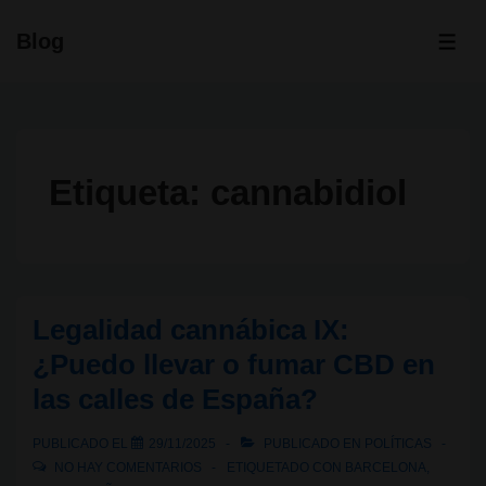
↓
Blog
Saltar
ME
al
contenido
principal
Etiqueta:
cannabidiol
Legalidad cannábica IX:
¿Puedo llevar o fumar CBD en
las calles de España?
PUBLICADO EL
29/11/2025
PUBLICADO EN
POLÍTICAS
NO HAY COMENTARIOS
ETIQUETADO CON
BARCELONA
,