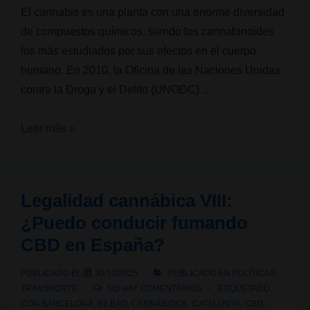
El cannabis es una planta con una enorme diversidad
de compuestos químicos, siendo los cannabinoides
los más estudiados por sus efectos en el cuerpo
humano. En 2010, la Oficina de las Naciones Unidas
contra la Droga y el Delito (UNODC) …
Estándares
Leer más »
en
el
cannabis:
Legalidad cannábica VIII:
El
¿Puedo conducir fumando
Índice
CBD en España?
de
Psicoactividad
PUBLICADO EL
30/10/2025
PUBLICADO EN
POLÍTICAS
,
del
TRANSPORTE
NO HAY COMENTARIOS
ETIQUETADO
Cannabis
CON
BARCELONA
,
BILBAO
,
CANNABIDIOL
,
CATALUNYA
,
CBD
,