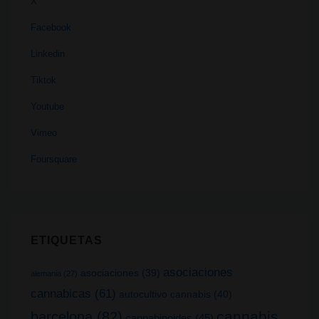
X
Facebook
Linkedin
Tiktok
Youtube
Vimeo
Foursquare
ETIQUETAS
asociaciones
asociaciones
(39)
alemania
(27)
cannabicas
(61)
autocultivo cannabis
(40)
cannabis
barcelona
(82)
cannabinoides
(45)