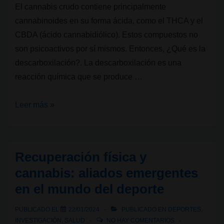
El cannabis crudo contiene principalmente
cannabinoides en su forma ácida, como el THCA y el
CBDA (ácido cannabidiólico). Estos compuestos no
son psicoactivos por sí mismos. Entonces, ¿Qué es la
descarboxilación?. La descarboxilación es una
reacción química que se produce …
¿Qué
Leer más »
es
y
cómo
Recuperación física y
se
cannabis: aliados emergentes
hace
en el mundo del deporte
la
descarboxilación
PUBLICADO EL
22/01/2024
PUBLICADO EN
DEPORTES
,
en
INVESTIGACIÓN
,
SALUD
NO HAY COMENTARIOS