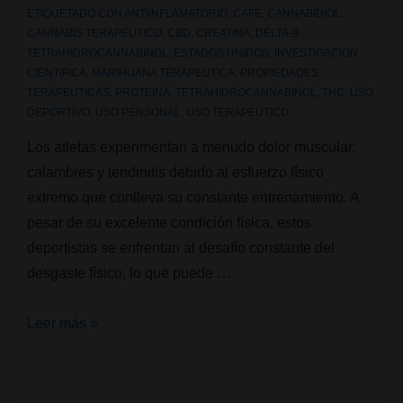
el
ETIQUETADO CON
ANTIINFLAMATORIO
,
CAFE
,
CANNABIDIOL
,
CANNABIS TERAPEUTICO
,
CBD
,
CREATINA
,
DELTA-9-
cannabis?
TETRAHIDROCANNABINOL
,
ESTADOS UNIDOS
,
INVESTIGACION
CIENTIFICA
,
MARIHUANA TERAPEUTICA
,
PROPIEDADES
TERAPEUTICAS
,
PROTEINA
,
TETRAHIDROCANNABINOL
,
THC
,
USO
DEPORTIVO
,
USO PERSONAL
,
USO TERAPEUTICO
Los atletas experimentan a menudo dolor muscular,
calambres y tendinitis debido al esfuerzo físico
extremo que conlleva su constante entrenamiento. A
pesar de su excelente condición física, estos
deportistas se enfrentan al desafío constante del
desgaste físico, lo que puede …
Recuperación
Leer más »
física
y
cannabis: