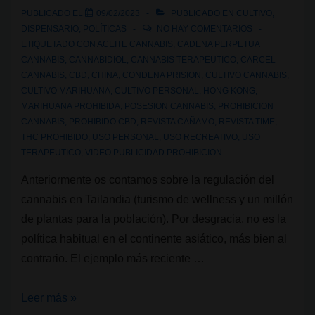
hacia
PUBLICADO EL
09/02/2023
PUBLICADO EN
CULTIVO
,
el
DISPENSARIO
,
POLÍTICAS
NO HAY COMENTARIOS
progreso
ETIQUETADO CON
ACEITE CANNABIS
,
CADENA PERPETUA
CANNABIS
,
CANNABIDIOL
,
CANNABIS TERAPEUTICO
,
CARCEL
de
CANNABIS
,
CBD
,
CHINA
,
CONDENA PRISION
,
CULTIVO CANNABIS
,
la
CULTIVO MARIHUANA
,
CULTIVO PERSONAL
,
HONG KONG
,
medicina
MARIHUANA PROHIBIDA
,
POSESION CANNABIS
,
PROHIBICION
CANNABIS
,
PROHIBIDO CBD
,
REVISTA CAÑAMO
,
REVISTA TIME
,
THC PROHIBIDO
,
USO PERSONAL
,
USO RECREATIVO
,
USO
TERAPEUTICO
,
VIDEO PUBLICIDAD PROHIBICION
Anteriormente os contamos sobre la regulación del
cannabis en Tailandia (turismo de wellness y un millón
de plantas para la población). Por desgracia, no es la
política habitual en el continente asiático, más bien al
contrario. El ejemplo más reciente …
Hong
Leer más »