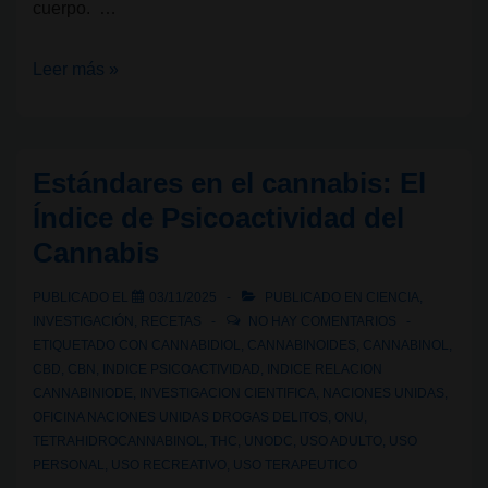
cuerpo. …
Terpenos
Leer más »
del
cannabis:
Beta-
Estándares en el cannabis: El
Cariofileno
Índice de Psicoactividad del
Cannabis
PUBLICADO EL
03/11/2025
PUBLICADO EN
CIENCIA
,
INVESTIGACIÓN
,
RECETAS
NO HAY COMENTARIOS
ETIQUETADO CON
CANNABIDIOL
,
CANNABINOIDES
,
CANNABINOL
,
CBD
,
CBN
,
INDICE PSICOACTIVIDAD
,
INDICE RELACION
CANNABINIODE
,
INVESTIGACION CIENTIFICA
,
NACIONES UNIDAS
,
OFICINA NACIONES UNIDAS DROGAS DELITOS
,
ONU
,
TETRAHIDROCANNABINOL
,
THC
,
UNODC
,
USO ADULTO
,
USO
PERSONAL
,
USO RECREATIVO
,
USO TERAPEUTICO