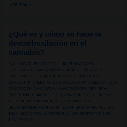
Legalidad
Leer más »
cannábica
V:
¿El
¿Qué es y cómo se hace la
CBD
descarboxilación en el
es
cannabis?
legal
en
PUBLICADO EL
16/07/2024
PUBLICADO EN
España?
ALIMENTACIÓN
,
SALUD
,
VAPORIZADORES
NO HAY
COMENTARIOS
ETIQUETADO CON
CALENTAMIENTO
COMBUSTION
,
CALENTAMIENTO CONDUCCION
,
CALENTAMIENTO
CONVECCION
,
CANNABIDIOL
,
CANNABINOIDES
,
CBD
,
CBDA
,
COMESTIBLE
,
COMESTIBLE CBD
,
COMESTIBLES THC
,
DELTA-9-
TETRAHIDROCANNABINOL
,
DESCARBOXILACION
,
DESCARBOXILAR MARIHUANA
,
TETRAHIDROCANNABINOL
,
THC
,
THCA
,
USO ADULTO
,
USO PERSONAL
,
USO RECREATIVO
,
USO
TERAPEUTICO