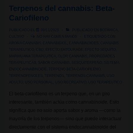
¿Puedo
Terpenos del cannabis: Beta-
llevar
Cariofileno
o
fumar
PUBLICADO EL
09/11/2025
PUBLICADO EN
BOTÁNICA
,
CBD
CULTIVO
NO HAY COMENTARIOS
ETIQUETADO CON
en
AROMA CANNABIS
,
CANNABIDIOL
,
CANNABINOIDES
,
CANNABIS
TERAPEUTICO
,
CBD
,
EFECTO ENTOURAGE
,
EFECTO SEQUITO
,
las
MARIHUANA TERAPEUTICA
,
OLOR CANNABIS
,
PROPIEDADES
calles
TERAPEUTICAS
,
SABOR CANNABIS
,
SESQUITERPENO
,
SISTEMA
de
ENDOCANNABINOIDE
,
TERPENO BETA-CARIOFILENO
,
TERPENOFENOLES
,
TERPENOS
,
TERPENOS CANNABIS
,
USO
España?
ADULTO
,
USO PERSONAL
,
USO RECREATIVO
,
USO TERAPEUTICO
El beta-cariofileno es un terpeno que, en un giro
interesante, también actúa como cannabinoide. Esto
significa que no solo aporta sabor y aroma —como la
mayoría de los terpenos— sino que puede interactuar
directamente con el sistema endocannabinoide del