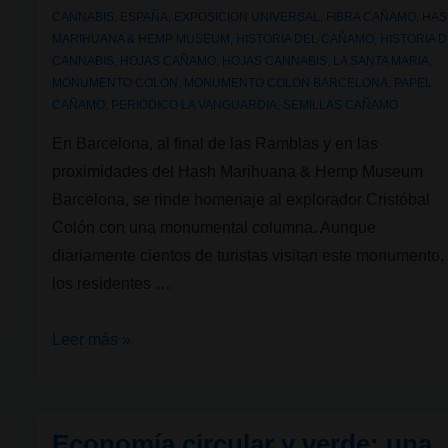
CANNABIS
,
ESPAÑA
,
EXPOSICION UNIVERSAL
,
FIBRA CAÑAMO
,
HAS
MARIHUANA & HEMP MUSEUM
,
HISTORIA DEL CAÑAMO
,
HISTORIA 
CANNABIS
,
HOJAS CAÑAMO
,
HOJAS CANNABIS
,
LA SANTA MARIA
,
MONUMENTO COLON
,
MONUMENTO COLON BARCELONA
,
PAPEL
CAÑAMO
,
PERIODICO LA VANGUARDIA
,
SEMILLAS CAÑAMO
En Barcelona, al final de las Ramblas y en las
proximidades del Hash Marihuana & Hemp Museum
Barcelona, se rinde homenaje al explorador Cristóbal
Colón con una monumental columna. Aunque
diariamente cientos de turistas visitan este monumento,
los residentes …
Monumento
Leer más »
a
Colón
y
Economía circular y verde: una