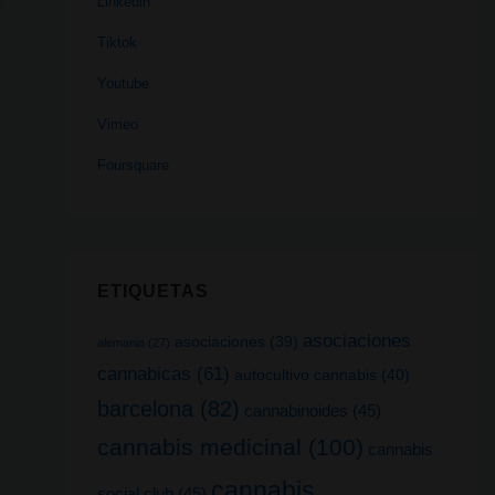
Linkedin
Tiktok
Youtube
Vimeo
Foursquare
ETIQUETAS
asociaciones
asociaciones
(39)
alemania
(27)
cannabicas
(61)
autocultivo cannabis
(40)
barcelona
(82)
cannabinoides
(45)
cannabis medicinal
(100)
cannabis
cannabis
social club
(45)