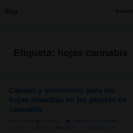
↓
Navegació
Blog
Asocia
Saltar
principal
al
contenido
principal
Etiqueta:
hojas cannabis
Causas y soluciones para las
hojas amarillas en las plantas de
cannabis
PUBLICADO EL
15/01/2025
PUBLICADO EN
BOTÁNICA
,
CULTIVO
NO HAY COMENTARIOS
ETIQUETADO CON