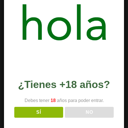
uso
de
antibióticos
¿Tienes +18 años?
Debes tener
18
años para poder entrar.
SÍ
NO