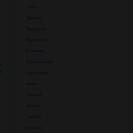
Cultura
Deportes
Dispensario
Dispositivos
Economía
Entretenimiento
A
A
Extracciones
Ferias
Finanzas
Historia
Industria
Institutos