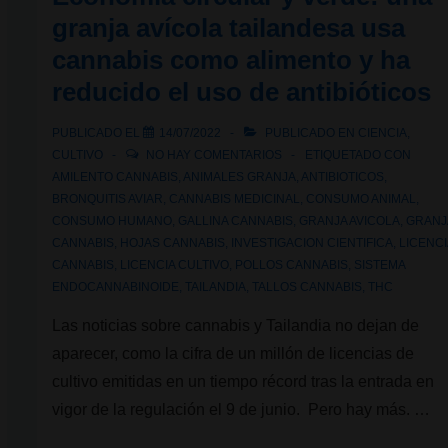
el
granja avícola tailandesa usa
cannabis
cannabis como alimento y ha
reducido el uso de antibióticos
PUBLICADO EL
14/07/2022
PUBLICADO EN
CIENCIA
,
CULTIVO
NO HAY COMENTARIOS
ETIQUETADO CON
AMILENTO CANNABIS
,
ANIMALES GRANJA
,
ANTIBIOTICOS
,
BRONQUITIS AVIAR
,
CANNABIS MEDICINAL
,
CONSUMO ANIMAL
,
CONSUMO HUMANO
,
GALLINA CANNABIS
,
GRANJA AVICOLA
,
GRANJ
CANNABIS
,
HOJAS CANNABIS
,
INVESTIGACION CIENTIFICA
,
LICENCI
CANNABIS
,
LICENCIA CULTIVO
,
POLLOS CANNABIS
,
SISTEMA
ENDOCANNABINOIDE
,
TAILANDIA
,
TALLOS CANNABIS
,
THC
Las noticias sobre cannabis y Tailandia no dejan de
aparecer, como la cifra de un millón de licencias de
cultivo emitidas en un tiempo récord tras la entrada en
vigor de la regulación el 9 de junio. Pero hay más. …