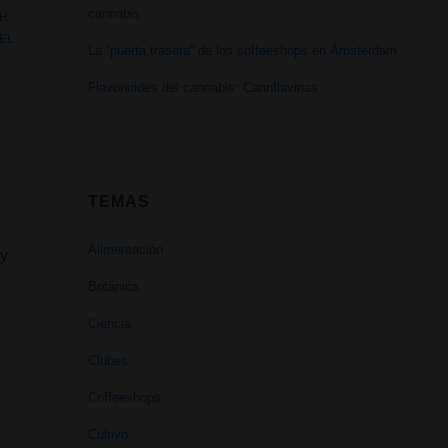
cannabis
H
DEL
La “puerta trasera” de los coffeeshops en Ámsterdam
Flavonoides del cannabis: Cannflavinas
TEMAS
Alimentación
 y
Botánica
Ciencia
Clubes
Coffeeshops
Cultivo