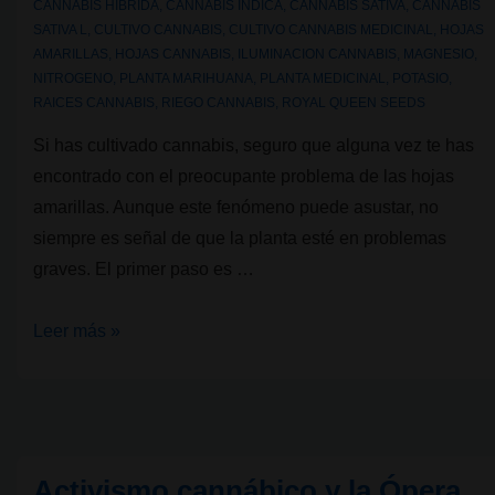
CANNABIS HIBRIDA
,
CANNABIS INDICA
,
CANNABIS SATIVA
,
CANNABIS
SATIVA L
,
CULTIVO CANNABIS
,
CULTIVO CANNABIS MEDICINAL
,
HOJAS
AMARILLAS
,
HOJAS CANNABIS
,
ILUMINACION CANNABIS
,
MAGNESIO
,
NITROGENO
,
PLANTA MARIHUANA
,
PLANTA MEDICINAL
,
POTASIO
,
RAICES CANNABIS
,
RIEGO CANNABIS
,
ROYAL QUEEN SEEDS
Si has cultivado cannabis, seguro que alguna vez te has
encontrado con el preocupante problema de las hojas
amarillas. Aunque este fenómeno puede asustar, no
siempre es señal de que la planta esté en problemas
graves. El primer paso es …
Causas
Leer más »
y
soluciones
para
las
Activismo cannábico y la Ópera
hojas