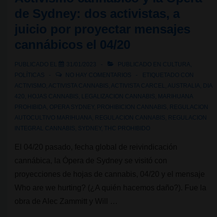
amarillas
de Sydney: dos activistas, a
en
juicio por proyectar mensajes
las
cannábicos el 04/20
plantas
de
PUBLICADO EL
31/01/2023
PUBLICADO EN
CULTURA
,
POLÍTICAS
NO HAY COMENTARIOS
ETIQUETADO CON
cannabis
ACTIVISMO
,
ACTIVISTA CANNABIS
,
ACTIVISTA CARCEL
,
AUSTRALIA
,
DIA
420
,
HOJAS CANNABIS
,
LEGALIZACION CANNABIS
,
MARIHUANA
PROHIBIDA
,
OPERA SYDNEY
,
PROHIBICION CANNABIS
,
REGULACION
AUTOCULTIVO MARIHUANA
,
REGULACION CANNABIS
,
REGULACION
INTEGRAL CANNABIS
,
SYDNEY
,
THC PROHIBIDO
El 04/20 pasado, fecha global de reivindicación
cannábica, la Ópera de Sydney se visitó con
proyecciones de hojas de cannabis, 04/20 y el mensaje
Who are we hurting? (¿A quién hacemos daño?). Fue la
obra de Alec Zammitt y Will …