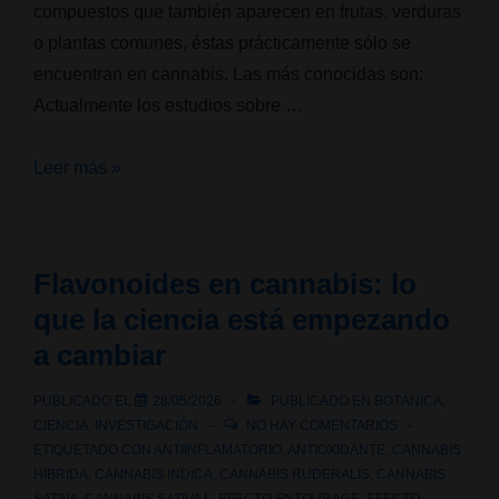
compuestos que también aparecen en frutas, verduras
o plantas comunes, éstas prácticamente sólo se
encuentran en cannabis. Las más conocidas son:
Actualmente los estudios sobre …
Flavonoides
Leer más »
del
cannabis:
Cannflavinas
Flavonoides en cannabis: lo
que la ciencia está empezando
a cambiar
PUBLICADO EL
28/05/2026
PUBLICADO EN
BOTÁNICA
,
CIENCIA
,
INVESTIGACIÓN
NO HAY COMENTARIOS
ETIQUETADO CON
ANTIINFLAMATORIO
,
ANTIOXIDANTE
,
CANNABIS
HIBRIDA
,
CANNABIS INDICA
,
CANNABIS RUDERALIS
,
CANNABIS