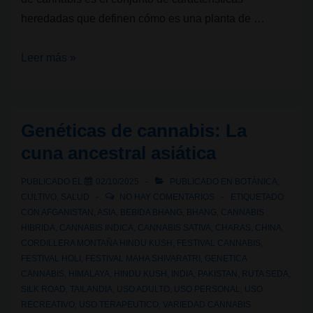
heredadas que definen cómo es una planta de …
¿Qué
Leer más »
es
una
genética
Genéticas de cannabis: La
de
cuna ancestral asiática
cannabis?
PUBLICADO EL
02/10/2025
PUBLICADO EN
BOTÁNICA
,
CULTIVO
,
SALUD
NO HAY COMENTARIOS
ETIQUETADO
CON
AFGANISTAN
,
ASIA
,
BEBIDA BHANG
,
BHANG
,
CANNABIS
HIBRIDA
,
CANNABIS INDICA
,
CANNABIS SATIVA
,
CHARAS
,
CHINA
,
CORDILLERA MONTAÑA HINDU KUSH
,
FESTIVAL CANNABIS
,
FESTIVAL HOLI
,
FESTIVAL MAHA SHIVARATRI
,
GENETICA
CANNABIS
,
HIMALAYA
,
HINDU KUSH
,
INDIA
,
PAKISTAN
,
RUTA SEDA
,
SILK ROAD
,
TAILANDIA
,
USO ADULTO
,
USO PERSONAL
,
USO
RECREATIVO
,
USO TERAPEUTICO
,
VARIEDAD CANNABIS