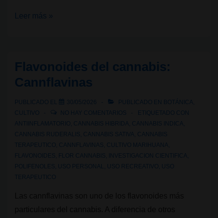
Flavoalcaloides:
Leer más »
un
nuevo
actor
Flavonoides del cannabis:
en
Cannflavinas
la
complejidad
PUBLICADO EL
30/05/2026
PUBLICADO EN
BOTÁNICA
,
del
CULTIVO
NO HAY COMENTARIOS
ETIQUETADO CON
cannabis
ANTIINFLAMATORIO
,
CANNABIS HIBRIDA
,
CANNABIS INDICA
,
CANNABIS RUDERALIS
,
CANNABIS SATIVA
,
CANNABIS
TERAPEUTICO
,
CANNFLAVINAS
,
CULTIVO MARIHUANA
,
FLAVONOIDES
,
FLOR CANNABIS
,
INVESTIGACION CIENTIFICA
,
POLIFENOLES
,
USO PERSONAL
,
USO RECREATIVO
,
USO
TERAPEUTICO
Las cannflavinas son uno de los flavonoides más
particulares del cannabis. A diferencia de otros