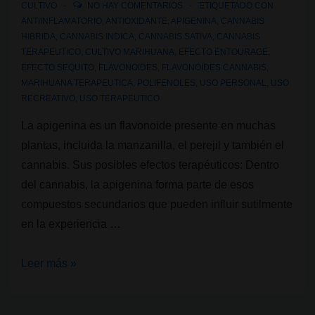
CULTIVO
NO HAY COMENTARIOS
ETIQUETADO CON
ANTIINFLAMATORIO
,
ANTIOXIDANTE
,
APIGENINA
,
CANNABIS
HIBRIDA
,
CANNABIS INDICA
,
CANNABIS SATIVA
,
CANNABIS
TERAPEUTICO
,
CULTIVO MARIHUANA
,
EFECTO ENTOURAGE
,
EFECTO SEQUITO
,
FLAVONOIDES
,
FLAVONOIDES CANNABIS
,
MARIHUANA TERAPEUTICA
,
POLIFENOLES
,
USO PERSONAL
,
USO
RECREATIVO
,
USO TERAPEUTICO
La apigenina es un flavonoide presente en muchas
plantas, incluida la manzanilla, el perejil y también el
cannabis. Sus posibles efectos terapéuticos: Dentro
del cannabis, la apigenina forma parte de esos
compuestos secundarios que pueden influir sutilmente
en la experiencia …
Flavonoides
Leer más »
del
cannabis: