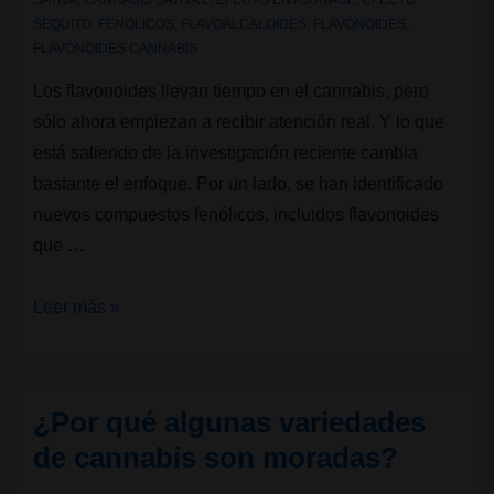
SATIVA
,
CANNABIS SATIVA L
,
EFECTO ENTOURAGE
,
EFECTO
SEQUITO
,
FENOLICOS
,
FLAVOALCALOIDES
,
FLAVONOIDES
,
FLAVONOIDES CANNABIS
Los flavonoides llevan tiempo en el cannabis, pero
sólo ahora empiezan a recibir atención real. Y lo que
está saliendo de la investigación reciente cambia
bastante el enfoque. Por un lado, se han identificado
nuevos compuestos fenólicos, incluidos flavonoides
que …
Flavonoides
Leer más »
en
cannabis:
lo
¿Por qué algunas variedades
que
de cannabis son moradas?
la
ciencia