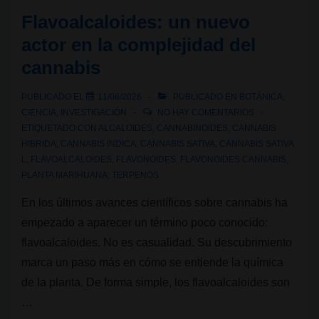
Apigenina
Flavoalcaloides: un nuevo
actor en la complejidad del
cannabis
PUBLICADO EL
11/06/2026
PUBLICADO EN
BOTÁNICA
,
CIENCIA
,
INVESTIGACIÓN
NO HAY COMENTARIOS
ETIQUETADO CON
ALCALOIDES
,
CANNABINOIDES
,
CANNABIS
HIBRIDA
,
CANNABIS INDICA
,
CANNABIS SATIVA
,
CANNABIS SATIVA
L
,
FLAVOALCALOIDES
,
FLAVONOIDES
,
FLAVONOIDES CANNABIS
,
PLANTA MARIHUANA
,
TERPENOS
En los últimos avances científicos sobre cannabis ha
empezado a aparecer un término poco conocido:
flavoalcaloides. No es casualidad. Su descubrimiento
marca un paso más en cómo se entiende la química
de la planta. De forma simple, los flavoalcaloides son
…