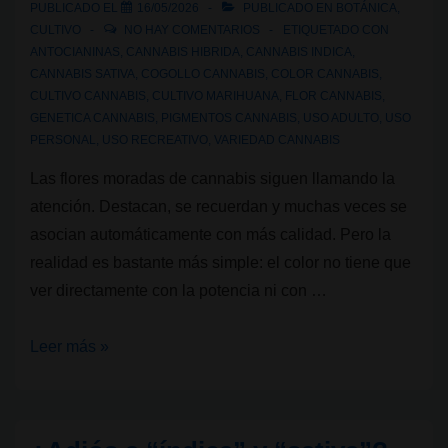
PUBLICADO EL
16/05/2026
PUBLICADO EN
BOTÁNICA
,
está
CULTIVO
NO HAY COMENTARIOS
ETIQUETADO CON
empezando
ANTOCIANINAS
,
CANNABIS HIBRIDA
,
CANNABIS INDICA
,
CANNABIS SATIVA
,
COGOLLO CANNABIS
,
COLOR CANNABIS
,
a
CULTIVO CANNABIS
,
CULTIVO MARIHUANA
,
FLOR CANNABIS
,
cambiar
GENETICA CANNABIS
,
PIGMENTOS CANNABIS
,
USO ADULTO
,
USO
PERSONAL
,
USO RECREATIVO
,
VARIEDAD CANNABIS
Las flores moradas de cannabis siguen llamando la
atención. Destacan, se recuerdan y muchas veces se
asocian automáticamente con más calidad. Pero la
realidad es bastante más simple: el color no tiene que
ver directamente con la potencia ni con …
¿Por
Leer más »
qué
algunas
variedades