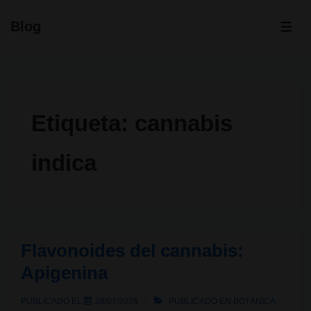
↓
Blog
Saltar
ME
al
contenido
principal
Etiqueta:
cannabis
indica
Flavonoides del cannabis:
Apigenina
PUBLICADO EL
28/07/2026
PUBLICADO EN
BOTÁNICA
,