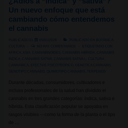
¿Adiós a “índica” y “sativa”?
de
Un nuevo enfoque que está
cannabis
cambiando cómo entendemos
son
el cannabis
moradas?
PUBLICADO EL
05/01/2026
PUBLICADO EN
BOTÁNICA
,
CULTURA
NO HAY COMENTARIOS
ETIQUETADO CON
AFRICA
,
ASIA
,
CANNABINOIDES
,
CANNABIS HIBRIDA
,
CANNABIS
INDICA
,
CANNABIS SATIVA
,
CANNABIS SATIVA L
,
CULTURA
CANNABICA
,
EFECTOS PSICOTROPICO
,
GENETICA CANNABIS
,
GENOTIPO CANNABIS
,
QUIMIOTIPO CANNABIS
,
TERPENOS
Durante décadas, consumidores, cultivadores e
incluso profesionales de la salud han dividido el
cannabis en tres grandes categorías: índica, sativa e
híbrida. Esta clasificación popular se apoyaba en
rasgos visibles —como la forma de la planta o el tipo
de …