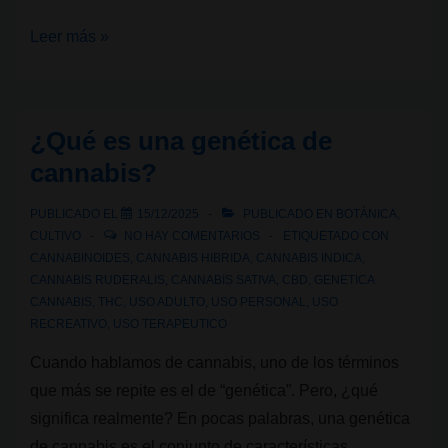
¿Adiós
Leer más »
a
“índica”
y
¿Qué es una genética de
“sativa”?
cannabis?
Un
nuevo
PUBLICADO EL
15/12/2025
PUBLICADO EN
BOTÁNICA
,
enfoque
CULTIVO
NO HAY COMENTARIOS
ETIQUETADO CON
que
CANNABINOIDES
,
CANNABIS HIBRIDA
,
CANNABIS INDICA
,
CANNABIS RUDERALIS
,
CANNABIS SATIVA
,
CBD
,
GENETICA
está
CANNABIS
,
THC
,
USO ADULTO
,
USO PERSONAL
,
USO
cambiando
RECREATIVO
,
USO TERAPEUTICO
cómo
Cuando hablamos de cannabis, uno de los términos
entendemos
que más se repite es el de “genética”. Pero, ¿qué
el
significa realmente? En pocas palabras, una genética
cannabis
de cannabis es el conjunto de características