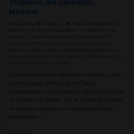
Terpenos del cannabis:
Mirceno
PUBLICADO EL
07/08/2025
PUBLICADO EN
BOTÁNICA
,
CIENCIA
NO HAY COMENTARIOS
ETIQUETADO CON
ANSIEDAD
,
CANCER
,
CANNABINOIDES
,
CANNABIS INDICA
,
CANNABIS TERAPEUTICO
,
EFECTO ENTOURAGE
,
EFECTO
SEQUITO
,
EPILEPSIA
,
ESTRES
,
PROPIEDADES TERAPEUTICAS
,
ROYAL QUEEN SEEDS
,
TERPENO MIRCENO
,
TERPENOFENOLES
,
TERPENOS
,
TERPENOS CANNABIS
Quienes llevan tiempo explorando el cannabis, como
nuestros amigos de Royal Queen Seeds,
probablemente ya han sentido los efectos del mirceno
sin saberlo. Este terpeno, uno de los más abundantes
en muchas variedades, es el responsable de ese
colocón físico …
Terpenos
Leer más »