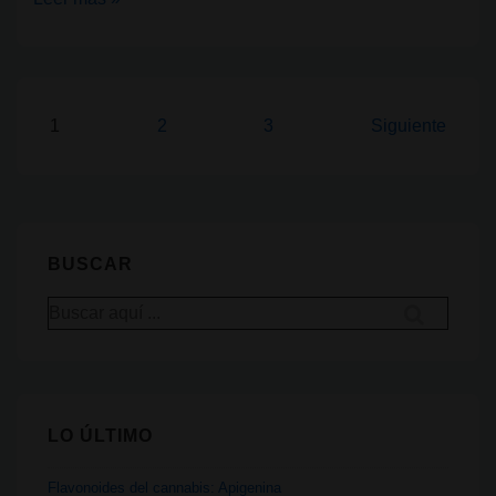
del
cannabis:
Mirceno
Paginación
1
2
3
Siguiente
de
entradas
BUSCAR
Buscar
por:
LO ÚLTIMO
Flavonoides del cannabis: Apigenina