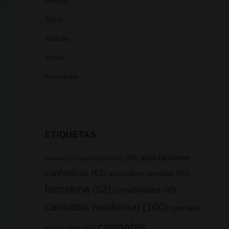
Linkedin
Tiktok
Youtube
Vimeo
Foursquare
ETIQUETAS
asociaciones
asociaciones
(39)
alemania
(27)
cannabicas
(61)
autocultivo cannabis
(40)
barcelona
(82)
cannabinoides
(45)
cannabis medicinal
(100)
cannabis
cannabis
social club
(45)