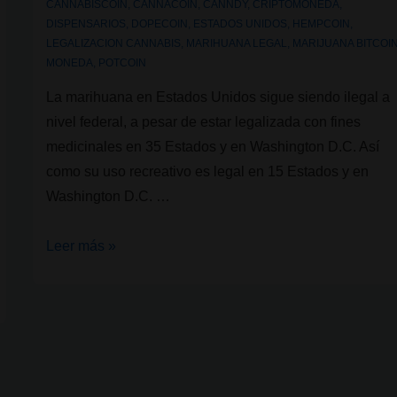
CANNABISCOIN
,
CANNACOIN
,
CANNDY
,
CRIPTOMONEDA
,
DISPENSARIOS
,
DOPECOIN
,
ESTADOS UNIDOS
,
HEMPCOIN
,
LEGALIZACION CANNABIS
,
MARIHUANA LEGAL
,
MARIJUANA BITCOI
MONEDA
,
POTCOIN
La marihuana en Estados Unidos sigue siendo ilegal a
nivel federal, a pesar de estar legalizada con fines
medicinales en 35 Estados y en Washington D.C. Así
como su uso recreativo es legal en 15 Estados y en
Washington D.C. …
La
Leer más »
criptomoneda
de
la
marihuana:
Cannabiscoin
(CANN)