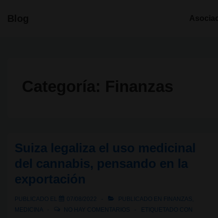
↓
Navegació
Blog
Asocia
Saltar
principal
al
contenido
principal
Categoría:
Finanzas
Suiza legaliza el uso medicinal
del cannabis, pensando en la
exportación
PUBLICADO EL
07/08/2022
PUBLICADO EN
FINANZAS
,
MEDICINA
NO HAY COMENTARIOS
ETIQUETADO CON