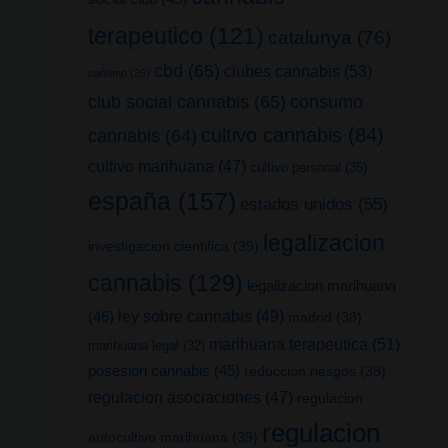
terapeutico
(121)
catalunya
(76)
cbd
(65)
clubes cannabis
(53)
cañamo
(26)
club social cannabis
(65)
consumo
cultivo cannabis
(84)
cannabis
(64)
cultivo marihuana
(47)
cultivo personal
(35)
españa
(157)
estados unidos
(55)
legalizacion
investigacion cientifica
(39)
cannabis
(129)
legalizacion marihuana
(46)
ley sobre cannabis
(49)
madrid
(38)
marihuana terapeutica
(51)
marihuana legal
(32)
posesion cannabis
(45)
reduccion riesgos
(38)
regulacion asociaciones
(47)
regulacion
regulacion
autocultivo marihuana
(39)