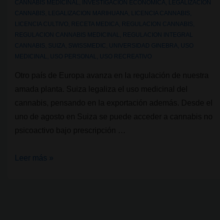
CANNABIS MEDICINAL
,
INVESTIGACION ECONOMICA
,
LEGALIZACION
CANNABIS
,
LEGALIZACION MARIHUANA
,
LICENCIA CANNABIS
,
LICENCIA CULTIVO
,
RECETA MEDICA
,
REGULACION CANNABIS
,
REGULACION CANNABIS MEDICINAL
,
REGULACION INTEGRAL
CANNABIS
,
SUIZA
,
SWISSMEDIC
,
UNIVERSIDAD GINEBRA
,
USO
MEDICINAL
,
USO PERSONAL
,
USO RECREATIVO
Otro país de Europa avanza en la regulación de nuestra
amada planta. Suiza legaliza el uso medicinal del
cannabis, pensando en la exportación además. Desde el
uno de agosto en Suiza se puede acceder a cannabis no
psicoactivo bajo prescripción …
Suiza
Leer más »
legaliza
el
uso
medicinal