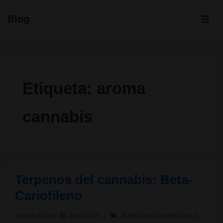
↓
Blog
Saltar
ME
al
contenido
principal
Etiqueta:
aroma
cannabis
Terpenos del cannabis: Beta-
Cariofileno
PUBLICADO EL
09/11/2025
PUBLICADO EN
BOTÁNICA
,