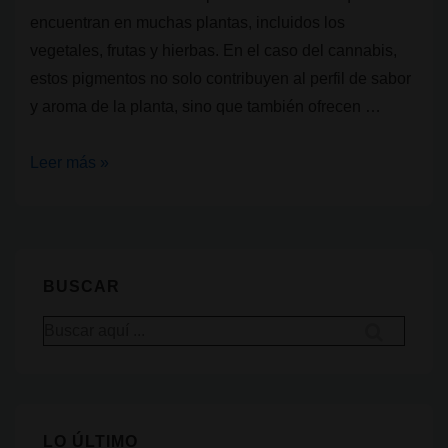
encuentran en muchas plantas, incluidos los
vegetales, frutas y hierbas. En el caso del cannabis,
estos pigmentos no solo contribuyen al perfil de sabor
y aroma de la planta, sino que también ofrecen …
¿Qué
Leer más »
son
los
flavonoides?
BUSCAR
Buscar
por:
LO ÚLTIMO