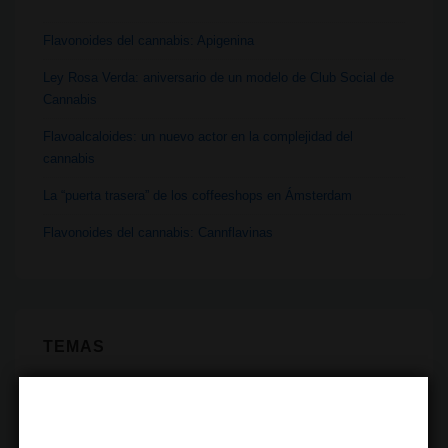
Flavonoides del cannabis: Apigenina
Ley Rosa Verda: aniversario de un modelo de Club Social de
Cannabis
Flavoalcaloides: un nuevo actor en la complejidad del
cannabis
La “puerta trasera” de los coffeeshops en Ámsterdam
Flavonoides del cannabis: Cannflavinas
TEMAS
Alimentación
Botánica