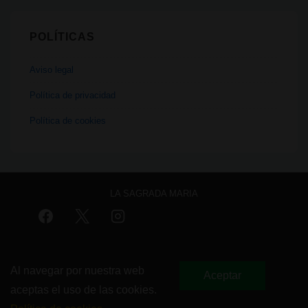
POLÍTICAS
Aviso legal
Política de privacidad
Política de cookies
LA SAGRADA MARIA
Menú
Aviso legal
Política de privacidad
Política de cookies
del
Al navegar por nuestra web
Aceptar
aceptas el uso de las cookies.
pie
Copyright © 2026
La Sagrada Maria Club