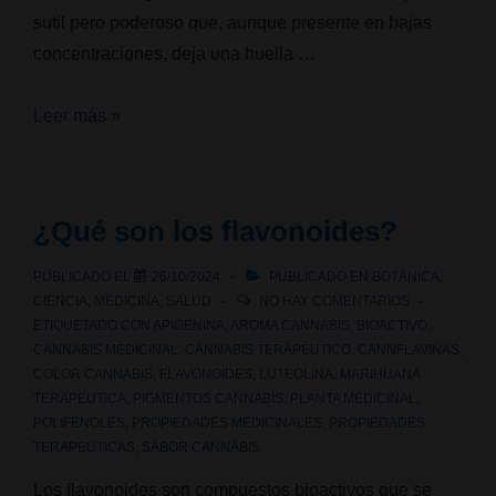
sutil pero poderoso que, aunque presente en bajas
concentraciones, deja una huella …
Terpenos
Leer más »
del
cannabis:
Linalool
¿Qué son los flavonoides?
PUBLICADO EL
26/10/2024
PUBLICADO EN
BOTÁNICA
,
CIENCIA
,
MEDICINA
,
SALUD
NO HAY COMENTARIOS
ETIQUETADO CON
APIGENINA
,
AROMA CANNABIS
,
BIOACTIVO
,
CANNABIS MEDICINAL
,
CANNABIS TERAPEUTICO
,
CANNFLAVINAS
,
COLOR CANNABIS
,
FLAVONOIDES
,
LUTEOLINA
,
MARIHUANA
TERAPEUTICA
,
PIGMENTOS CANNABIS
,
PLANTA MEDICINAL
,
POLIFENOLES
,
PROPIEDADES MEDICINALES
,
PROPIEDADES
TERAPEUTICAS
,
SABOR CANNABIS
Los flavonoides son compuestos bioactivos que se