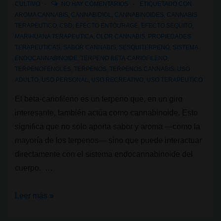
CULTIVO
NO HAY COMENTARIOS
ETIQUETADO CON
AROMA CANNABIS
,
CANNABIDIOL
,
CANNABINOIDES
,
CANNABIS
TERAPEUTICO
,
CBD
,
EFECTO ENTOURAGE
,
EFECTO SEQUITO
,
MARIHUANA TERAPEUTICA
,
OLOR CANNABIS
,
PROPIEDADES
TERAPEUTICAS
,
SABOR CANNABIS
,
SESQUITERPENO
,
SISTEMA
ENDOCANNABINOIDE
,
TERPENO BETA-CARIOFILENO
,
TERPENOFENOLES
,
TERPENOS
,
TERPENOS CANNABIS
,
USO
ADULTO
,
USO PERSONAL
,
USO RECREATIVO
,
USO TERAPEUTICO
El beta-cariofileno es un terpeno que, en un giro
interesante, también actúa como cannabinoide. Esto
significa que no solo aporta sabor y aroma —como la
mayoría de los terpenos— sino que puede interactuar
directamente con el sistema endocannabinoide del
cuerpo. …
Terpenos
Leer más »
del