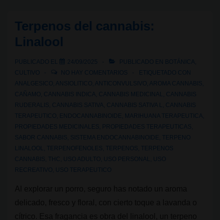
cannabis:
Beta-
Terpenos del cannabis:
Cariofileno
Linalool
PUBLICADO EL
24/09/2025
PUBLICADO EN
BOTÁNICA
,
CULTIVO
NO HAY COMENTARIOS
ETIQUETADO CON
ANALGESICO
,
ANSIOLITICO
,
ANTICONVULSIVO
,
AROMA CANNABIS
,
CAÑAMO
,
CANNABIS INDICA
,
CANNABIS MEDICINAL
,
CANNABIS
RUDERALIS
,
CANNABIS SATIVA
,
CANNABIS SATIVA L
,
CANNABIS
TERAPEUTICO
,
ENDOCANNABINOIDE
,
MARIHUANA TERAPEUTICA
,
PROPIEDADES MEDICINALES
,
PROPIEDADES TERAPEUTICAS
,
SABOR CANNABIS
,
SISTEMA ENDOCANNABINOIDE
,
TERPENO
LINALOOL
,
TERPENOFENOLES
,
TERPENOS
,
TERPENOS
CANNABIS
,
THC
,
USO ADULTO
,
USO PERSONAL
,
USO
RECREATIVO
,
USO TERAPEUTICO
Al explorar un porro, seguro has notado un aroma
delicado, fresco y floral, con cierto toque a lavanda o
cítrico. Esa fragancia es obra del linalool, un terpeno