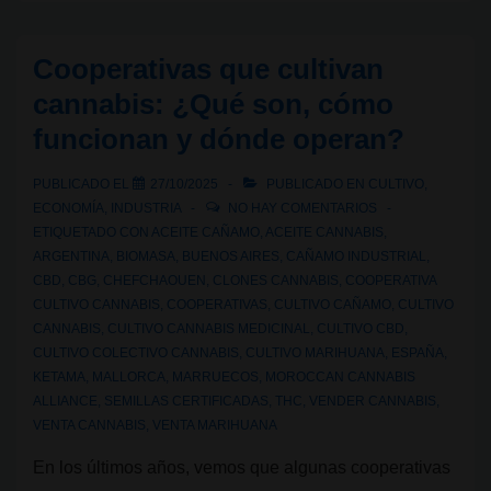
ilegal
a
Cooperativas que cultivan
la
cannabis: ¿Qué son, cómo
industria
funcionan y dónde operan?
regulada
del
PUBLICADO EL
27/10/2025
PUBLICADO EN
CULTIVO
,
cannabis
ECONOMÍA
,
INDUSTRIA
NO HAY COMENTARIOS
en
ETIQUETADO CON
ACEITE CAÑAMO
,
ACEITE CANNABIS
,
ARGENTINA
,
BIOMASA
,
BUENOS AIRES
,
CAÑAMO INDUSTRIAL
,
Marruecos
CBD
,
CBG
,
CHEFCHAOUEN
,
CLONES CANNABIS
,
COOPERATIVA
CULTIVO CANNABIS
,
COOPERATIVAS
,
CULTIVO CAÑAMO
,
CULTIVO
CANNABIS
,
CULTIVO CANNABIS MEDICINAL
,
CULTIVO CBD
,
CULTIVO COLECTIVO CANNABIS
,
CULTIVO MARIHUANA
,
ESPAÑA
,
KETAMA
,
MALLORCA
,
MARRUECOS
,
MOROCCAN CANNABIS
ALLIANCE
,
SEMILLAS CERTIFICADAS
,
THC
,
VENDER CANNABIS
,
VENTA CANNABIS
,
VENTA MARIHUANA
En los últimos años, vemos que algunas cooperativas