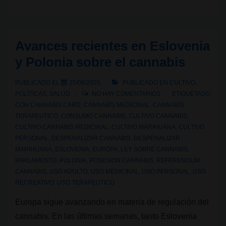
duplica
su
superficie
Avances recientes en Eslovenia
legal
y Polonia sobre el cannabis
de
cultivo
PUBLICADO EL
25/08/2025
PUBLICADO EN
CULTIVO
,
de
POLÍTICAS
,
SALUD
NO HAY COMENTARIOS
ETIQUETADO
cannabis
CON
CANNABIS CARD
,
CANNABIS MEDICINAL
,
CANNABIS
TERAPEUTICO
,
CONSUMO CANNABIS
,
CULTIVO CANNABIS
,
en
CULTIVO CANNABIS MEDICINAL
,
CULTIVO MARIHUANA
,
CULTIVO
2025
PERSONAL
,
DESPENALIZAR CANNABIS
,
DESPENALIZAR
MARIHUANA
,
ESLOVENIA
,
EUROPA
,
LEY SOBRE CANNABIS
,
PARLAMENTO
,
POLONIA
,
POSESION CANNABIS
,
REFERENDUM
CANNABIS
,
USO ADULTO
,
USO MEDICINAL
,
USO PERSONAL
,
USO
RECREATIVO
,
USO TERAPEUTICO
Europa sigue avanzando en materia de regulación del
cannabis. En las últimas semanas, tanto Eslovenia