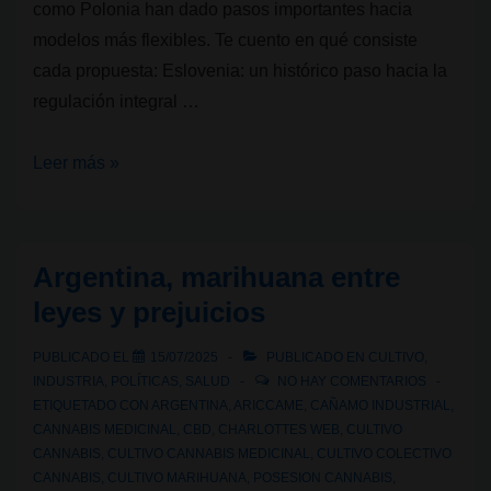
como Polonia han dado pasos importantes hacia
modelos más flexibles. Te cuento en qué consiste
cada propuesta: Eslovenia: un histórico paso hacia la
regulación integral …
Avances
Leer más »
recientes
en
Eslovenia
Argentina, marihuana entre
y
leyes y prejuicios
Polonia
sobre
PUBLICADO EL
15/07/2025
PUBLICADO EN
CULTIVO
,
el
INDUSTRIA
,
POLÍTICAS
,
SALUD
NO HAY COMENTARIOS
cannabis
ETIQUETADO CON
ARGENTINA
,
ARICCAME
,
CAÑAMO INDUSTRIAL
,
CANNABIS MEDICINAL
,
CBD
,
CHARLOTTES WEB
,
CULTIVO
CANNABIS
,
CULTIVO CANNABIS MEDICINAL
,
CULTIVO COLECTIVO
CANNABIS
,
CULTIVO MARIHUANA
,
POSESION CANNABIS
,