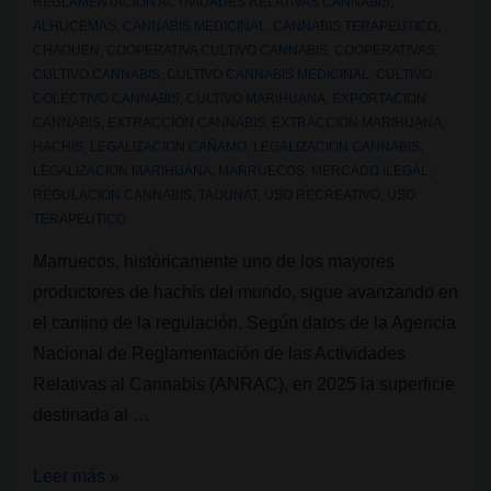
REGLAMENTACION ACTIVIDADES RELATIVAS CANNABIS
,
operan?
ALHUCEMAS
,
CANNABIS MEDICINAL
,
CANNABIS TERAPEUTICO
,
CHAOUEN
,
COOPERATIVA CULTIVO CANNABIS
,
COOPERATIVAS
,
CULTIVO CANNABIS
,
CULTIVO CANNABIS MEDICINAL
,
CULTIVO
COLECTIVO CANNABIS
,
CULTIVO MARIHUANA
,
EXPORTACION
CANNABIS
,
EXTRACCION CANNABIS
,
EXTRACCION MARIHUANA
,
HACHIS
,
LEGALIZACION CAÑAMO
,
LEGALIZACION CANNABIS
,
LEGALIZACION MARIHUANA
,
MARRUECOS
,
MERCADO ILEGAL
,
REGULACION CANNABIS
,
TAOUNAT
,
USO RECREATIVO
,
USO
TERAPEUTICO
Marruecos, históricamente uno de los mayores
productores de hachís del mundo, sigue avanzando en
el camino de la regulación. Según datos de la Agencia
Nacional de Reglamentación de las Actividades
Relativas al Cannabis (ANRAC), en 2025 la superficie
destinada al …
Marruecos
Leer más »