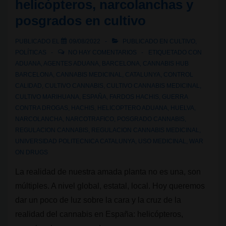
helicópteros, narcolanchas y
el
posgrados en cultivo
cultivo
legal
PUBLICADO EL
09/08/2022
PUBLICADO EN
CULTIVO
,
de
POLÍTICAS
NO HAY COMENTARIOS
ETIQUETADO CON
cannabis
ADUANA
,
AGENTES ADUANA
,
BARCELONA
,
CANNABIS HUB
BARCELONA
,
CANNABIS MEDICINAL
,
CATALUNYA
,
CONTROL
CALIDAD
,
CULTIVO CANNABIS
,
CULTIVO CANNABIS MEDICINAL
,
CULTIVO MARIHUANA
,
ESPAÑA
,
FARDOS HACHIS
,
GUERRA
CONTRA DROGAS
,
HACHIS
,
HELICOPTERO ADUANA
,
HUELVA
,
NARCOLANCHA
,
NARCOTRAFICO
,
POSGRADO CANNABIS
,
REGULACION CANNABIS
,
REGULACION CANNABIS MEDICINAL
,
UNIVERSIDAD POLITECNICA CATALUNYA
,
USO MEDICINAL
,
WAR
ON DRUGS
La realidad de nuestra amada planta no es una, son
múltiples. A nivel global, estatal, local. Hoy queremos
dar un poco de luz sobre la cara y la cruz de la
realidad del cannabis en España: helicópteros,