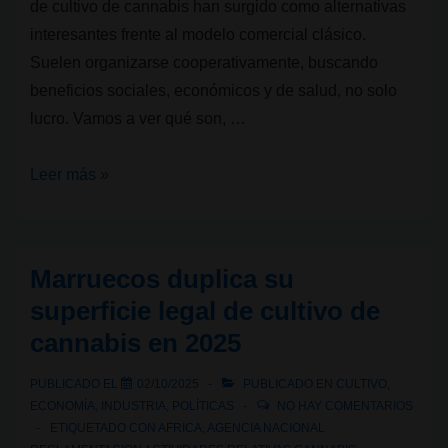
de cultivo de cannabis han surgido como alternativas
interesantes frente al modelo comercial clásico.
Suelen organizarse cooperativamente, buscando
beneficios sociales, económicos y de salud, no solo
lucro. Vamos a ver qué son, …
Cooperativas
Leer más »
que
cultivan
cannabis:
Marruecos duplica su
¿Qué
superficie legal de cultivo de
son,
cannabis en 2025
cómo
funcionan
PUBLICADO EL
02/10/2025
PUBLICADO EN
CULTIVO
,
y
ECONOMÍA
,
INDUSTRIA
,
POLÍTICAS
NO HAY COMENTARIOS
dónde
ETIQUETADO CON
AFRICA
,
AGENCIA NACIONAL