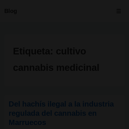
↓
Blog
Saltar
ME
al
contenido
principal
Etiqueta:
cultivo
cannabis medicinal
Del hachís ilegal a la industria
regulada del cannabis en
Marruecos