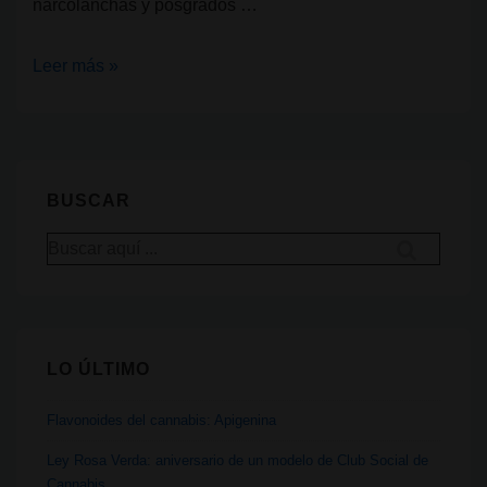
narcolanchas y posgrados …
La
Leer más »
cara
y
la
cruz
BUSCAR
de
Buscar
la
por:
realidad
el
cannabis
LO ÚLTIMO
en
España:
Flavonoides del cannabis: Apigenina
helicópteros,
narcolanchas
Ley Rosa Verda: aniversario de un modelo de Club Social de
Cannabis