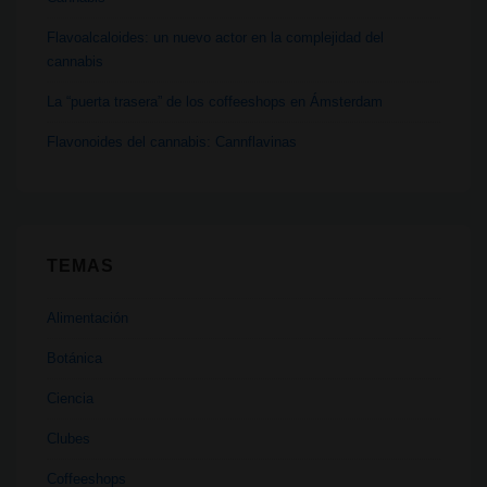
y
posgrados
Flavoalcaloides: un nuevo actor en la complejidad del
cannabis
en
cultivo
La “puerta trasera” de los coffeeshops en Ámsterdam
Flavonoides del cannabis: Cannflavinas
TEMAS
Alimentación
Botánica
Ciencia
Clubes
Coffeeshops