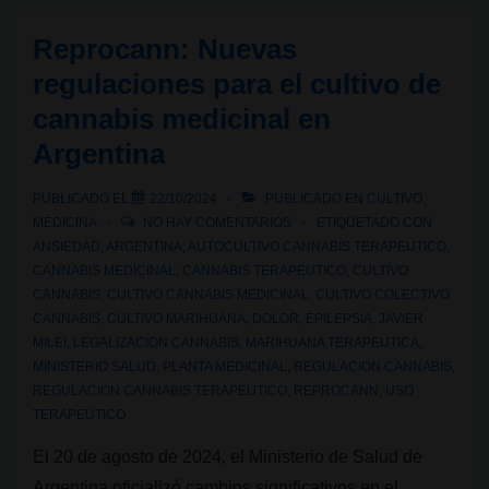
para
Reprocann: Nuevas
las
regulaciones para el cultivo de
hojas
cannabis medicinal en
amarillas
Argentina
en
las
PUBLICADO EL
22/10/2024
PUBLICADO EN
CULTIVO
,
plantas
MEDICINA
NO HAY COMENTARIOS
ETIQUETADO CON
de
ANSIEDAD
,
ARGENTINA
,
AUTOCULTIVO CANNABIS TERAPEUTICO
,
cannabis
CANNABIS MEDICINAL
,
CANNABIS TERAPEUTICO
,
CULTIVO
CANNABIS
,
CULTIVO CANNABIS MEDICINAL
,
CULTIVO COLECTIVO
CANNABIS
,
CULTIVO MARIHUANA
,
DOLOR
,
EPILEPSIA
,
JAVIER
MILEI
,
LEGALIZACION CANNABIS
,
MARIHUANA TERAPEUTICA
,
MINISTERIO SALUD
,
PLANTA MEDICINAL
,
REGULACION CANNABIS
,
REGULACION CANNABIS TERAPEUTICO
,
REPROCANN
,
USO
TERAPEUTICO
El 20 de agosto de 2024, el Ministerio de Salud de
Argentina oficializó cambios significativos en el