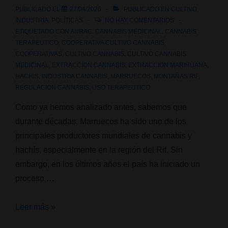
PUBLICADO EL
27/04/2026
PUBLICADO EN
CULTIVO
,
INDUSTRIA
,
POLÍTICAS
NO HAY COMENTARIOS
ETIQUETADO CON
ANRAC
,
CANNABIS MEDICINAL
,
CANNABIS
TERAPEUTICO
,
COOPERATIVA CULTIVO CANNABIS
,
COOPERATIVAS
,
CULTIVO CANNABIS
,
CULTIVO CANNABIS
MEDICINAL
,
EXTRACCION CANNABIS
,
EXTRACCION MARIHUANA
,
HACHIS
,
INDUSTRIA CANNABIS
,
MARRUECOS
,
MONTAÑAS RIF
,
REGULACION CANNABIS
,
USO TERAPEUTICO
Como ya hemos analizado antes, sabemos que
durante décadas, Marruecos ha sido uno de los
principales productores mundiales de cannabis y
hachís, especialmente en la región del Rif. Sin
embargo, en los últimos años el país ha iniciado un
proceso …
Del
Leer más »
hachís