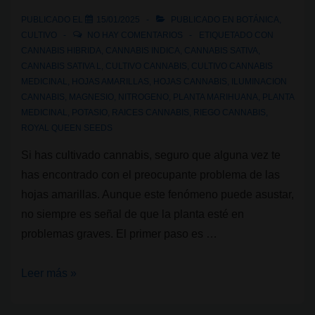
PUBLICADO EL
15/01/2025
PUBLICADO EN
BOTÁNICA
,
CULTIVO
NO HAY COMENTARIOS
ETIQUETADO CON
CANNABIS HIBRIDA
,
CANNABIS INDICA
,
CANNABIS SATIVA
,
CANNABIS SATIVA L
,
CULTIVO CANNABIS
,
CULTIVO CANNABIS
MEDICINAL
,
HOJAS AMARILLAS
,
HOJAS CANNABIS
,
ILUMINACION
CANNABIS
,
MAGNESIO
,
NITROGENO
,
PLANTA MARIHUANA
,
PLANTA
MEDICINAL
,
POTASIO
,
RAICES CANNABIS
,
RIEGO CANNABIS
,
ROYAL QUEEN SEEDS
Si has cultivado cannabis, seguro que alguna vez te
has encontrado con el preocupante problema de las
hojas amarillas. Aunque este fenómeno puede asustar,
no siempre es señal de que la planta esté en
problemas graves. El primer paso es …
Causas
Leer más »
y
soluciones