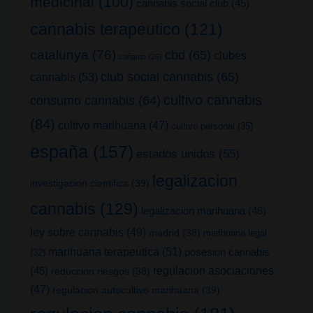
medicinal
(100)
cannabis social club
(45)
cannabis terapeutico
(121)
catalunya
(76)
cbd
(65)
clubes
cañamo
(26)
club social cannabis
(65)
cannabis
(53)
cultivo cannabis
consumo cannabis
(64)
(84)
cultivo marihuana
(47)
cultivo personal
(35)
españa
(157)
estados unidos
(55)
legalizacion
investigacion cientifica
(39)
cannabis
(129)
legalizacion marihuana
(46)
ley sobre cannabis
(49)
madrid
(38)
marihuana legal
marihuana terapeutica
(51)
posesion cannabis
(32)
(45)
regulacion asociaciones
reduccion riesgos
(38)
(47)
regulacion autocultivo marihuana
(39)