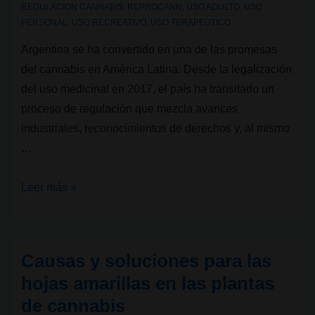
REGULACION CANNABIS
,
REPROCANN
,
USO ADULTO
,
USO
PERSONAL
,
USO RECREATIVO
,
USO TERAPEUTICO
Argentina se ha convertido en una de las promesas
del cannabis en América Latina. Desde la legalización
del uso medicinal en 2017, el país ha transitado un
proceso de regulación que mezcla avances
industriales, reconocimientos de derechos y, al mismo
…
Argentina,
Leer más »
marihuana
entre
leyes
Causas y soluciones para las
y
hojas amarillas en las plantas
prejuicios
de cannabis