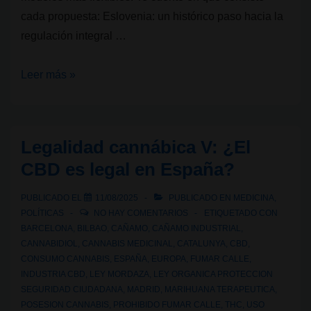
cada propuesta: Eslovenia: un histórico paso hacia la
regulación integral …
Avances
Leer más »
recientes
en
Eslovenia
Legalidad cannábica V: ¿El
y
CBD es legal en España?
Polonia
sobre
PUBLICADO EL
11/08/2025
PUBLICADO EN
MEDICINA
,
el
POLÍTICAS
NO HAY COMENTARIOS
ETIQUETADO CON
cannabis
BARCELONA
,
BILBAO
,
CAÑAMO
,
CAÑAMO INDUSTRIAL
,
CANNABIDIOL
,
CANNABIS MEDICINAL
,
CATALUNYA
,
CBD
,
CONSUMO CANNABIS
,
ESPAÑA
,
EUROPA
,
FUMAR CALLE
,
INDUSTRIA CBD
,
LEY MORDAZA
,
LEY ORGANICA PROTECCION
SEGURIDAD CIUDADANA
,
MADRID
,
MARIHUANA TERAPEUTICA
,
POSESION CANNABIS
,
PROHIBIDO FUMAR CALLE
,
THC
,
USO