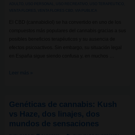
ADULTO
,
USO PERSONAL
,
USO RECREATIVO
,
USO TERAPEUTICO
,
VENTA FLORES
,
VENTA FLORES CBD
,
VIA PUBLICA
El CBD (cannabidiol) se ha convertido en uno de los
compuestos más populares del cannabis gracias a sus
posibles beneficios terapéuticos y su ausencia de
efectos psicoactivos. Sin embargo, su situación legal
en España sigue siendo confusa y, en muchos …
Legalidad
Leer más »
cannábica
V:
¿El
Genéticas de cannabis: Kush
CBD
vs Haze, dos linajes, dos
es
mundos de sensaciones
legal
en