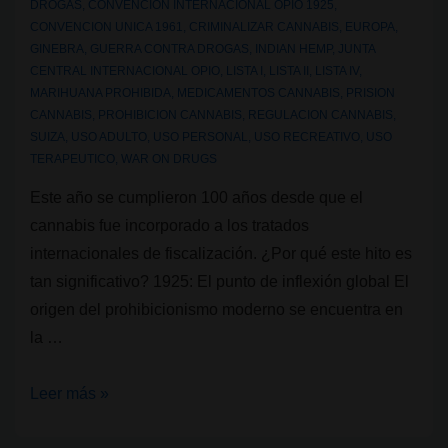
DROGAS
,
CONVENCION INTERNACIONAL OPIO 1925
,
CONVENCION UNICA 1961
,
CRIMINALIZAR CANNABIS
,
EUROPA
,
GINEBRA
,
GUERRA CONTRA DROGAS
,
INDIAN HEMP
,
JUNTA
CENTRAL INTERNACIONAL OPIO
,
LISTA I
,
LISTA II
,
LISTA IV
,
MARIHUANA PROHIBIDA
,
MEDICAMENTOS CANNABIS
,
PRISION
CANNABIS
,
PROHIBICION CANNABIS
,
REGULACION CANNABIS
,
SUIZA
,
USO ADULTO
,
USO PERSONAL
,
USO RECREATIVO
,
USO
TERAPEUTICO
,
WAR ON DRUGS
Este año se cumplieron 100 años desde que el
cannabis fue incorporado a los tratados
internacionales de fiscalización. ¿Por qué este hito es
tan significativo? 1925: El punto de inflexión global El
origen del prohibicionismo moderno se encuentra en
la …
100
Leer más »
años