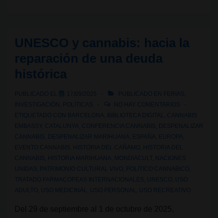
cannábica
VI:
de
UNESCO y cannabis: hacia la
la
reparación de una deuda
criminalización
histórica
al
horizonte
PUBLICADO EL
17/09/2025
PUBLICADO EN
FERIAS
,
verde
INVESTIGACIÓN
,
POLÍTICAS
NO HAY COMENTARIOS
europeo
ETIQUETADO CON
BARCELONA
,
BIBLIOTECA DIGITAL
,
CANNABIS
EMBASSY
,
CATALUNYA
,
CONFERENCIA CANNABIS
,
DESPENALIZAR
CANNABIS
,
DESPENALIZAR MARIHUANA
,
ESPAÑA
,
EUROPA
,
EVENTO CANNABIS
,
HISTORIA DEL CAÑAMO
,
HISTORIA DEL
CANNABIS
,
HISTORIA MARIHUANA
,
MONDIACULT
,
NACIONES
UNIDAS
,
PATRIMONIO CULTURAL VIVO
,
POLITICO CANNABICO
,
TRATADO FARMACOPEAS INTERNACIONALES
,
UNESCO
,
USO
ADULTO
,
USO MEDICINAL
,
USO PERSONAL
,
USO RECREATIVO
Del 29 de septiembre al 1 de octubre de 2025,