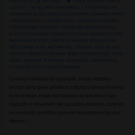
PUBLICADO EL
24/07/2025
PUBLICADO EN
BOTÁNICA
,
España?
CULTIVO
NO HAY COMENTARIOS
ETIQUETADO CON
AFGANISTAN
,
BANCO SEMILLAS
,
CALIFORNIA
,
CANNABIS HIBRIDA
,
CANNABIS INDICA
,
CANNABIS SATIVA
,
CATADORES CANNABIS
,
CEPA CANNABIS
,
COLOMBIA
,
CORDILLERA MONTAÑA HINDU
KUSH
,
CULTIVADORES CANNABIS
,
CULTIVO CANNABIS
,
CULTIVO
MARIHUANA
,
EUROPA
,
GENETICA CANNABIS
,
GREEN HOUSE
SEEDS
,
HINDU KUSH
,
HISTORIA DEL CANNABIS
,
INDIA
,
MEXICO
,
PAKISTAN
,
SEMILLAS CANNABIS
,
SEMILLAS FEMINIZADAS
,
SENSI
SEEDS
,
TAILANDIA
,
TERPENOS
,
USO ADULTO
,
USO PERSONAL
,
USO RECREATIVO
,
VARIEDAD CANNABIS
Cuando hablamos de cannabis, pocos nombres
evocan tanto peso genético, cultural y sensorial como
Kush y Haze. Estas dos familias de genéticas han
marcado el desarrollo del cannabis moderno, tanto en
su evolución genética como en las experiencias que
ofrecen …