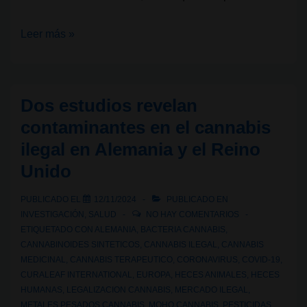
La
Leer más »
ONU
asume
el
Dos estudios revelan
fracaso
contaminantes en el cannabis
de
ilegal en Alemania y el Reino
las
Unido
políticas
de
PUBLICADO EL
12/11/2024
PUBLICADO EN
prohibicionismo
INVESTIGACIÓN
,
SALUD
NO HAY COMENTARIOS
contra
ETIQUETADO CON
ALEMANIA
,
BACTERIA CANNABIS
,
las
CANNABINOIDES SINTETICOS
,
CANNABIS ILEGAL
,
CANNABIS
MEDICINAL
,
CANNABIS TERAPEUTICO
,
CORONAVIRUS
,
COVID-19
,
drogas
CURALEAF INTERNATIONAL
,
EUROPA
,
HECES ANIMALES
,
HECES
HUMANAS
,
LEGALIZACION CANNABIS
,
MERCADO ILEGAL
,
METALES PESADOS CANNABIS
,
MOHO CANNABIS
,
PESTICIDAS