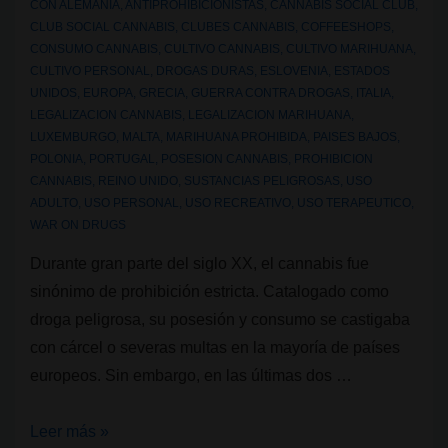
CON
ALEMANIA
,
ANTIPROHIBICIONISTAS
,
CANNABIS SOCIAL CLUB
,
CLUB SOCIAL CANNABIS
,
CLUBES CANNABIS
,
COFFEESHOPS
,
CONSUMO CANNABIS
,
CULTIVO CANNABIS
,
CULTIVO MARIHUANA
,
CULTIVO PERSONAL
,
DROGAS DURAS
,
ESLOVENIA
,
ESTADOS
UNIDOS
,
EUROPA
,
GRECIA
,
GUERRA CONTRA DROGAS
,
ITALIA
,
LEGALIZACION CANNABIS
,
LEGALIZACION MARIHUANA
,
LUXEMBURGO
,
MALTA
,
MARIHUANA PROHIBIDA
,
PAISES BAJOS
,
POLONIA
,
PORTUGAL
,
POSESION CANNABIS
,
PROHIBICION
CANNABIS
,
REINO UNIDO
,
SUSTANCIAS PELIGROSAS
,
USO
ADULTO
,
USO PERSONAL
,
USO RECREATIVO
,
USO TERAPEUTICO
,
WAR ON DRUGS
Durante gran parte del siglo XX, el cannabis fue
sinónimo de prohibición estricta. Catalogado como
droga peligrosa, su posesión y consumo se castigaba
con cárcel o severas multas en la mayoría de países
europeos. Sin embargo, en las últimas dos …
Legalidad
Leer más »