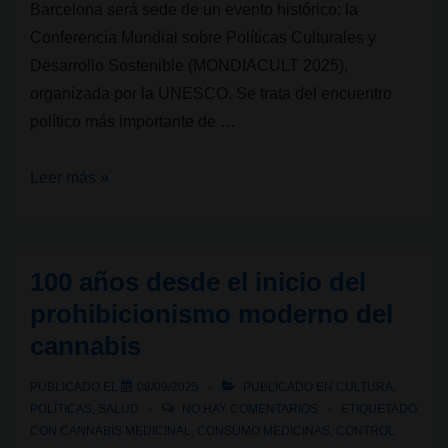
Barcelona será sede de un evento histórico: la
Conferencia Mundial sobre Políticas Culturales y
Desarrollo Sostenible (MONDIACULT 2025),
organizada por la UNESCO. Se trata del encuentro
político más importante de …
UNESCO
Leer más »
y
cannabis:
hacia
100 años desde el inicio del
la
prohibicionismo moderno del
reparación
cannabis
de
una
PUBLICADO EL
08/09/2025
PUBLICADO EN
CULTURA
,
deuda
POLÍTICAS
,
SALUD
NO HAY COMENTARIOS
ETIQUETADO
histórica
CON
CANNABIS MEDICINAL
,
CONSUMO MEDICINAS
,
CONTROL