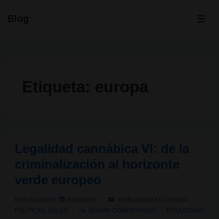
↓
Blog
Saltar
ME
al
contenido
principal
Etiqueta:
europa
Legalidad cannábica VI: de la
criminalización al horizonte
verde europeo
PUBLICADO EL
30/09/2025
PUBLICADO EN
CIENCIA
,
POLÍTICAS
,
SALUD
NO HAY COMENTARIOS
ETIQUETADO