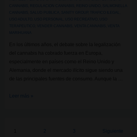
CANNABIS
,
REGULACION CANNABIS
,
REINO UNIDO
,
SALMONELLA
CANNABIS
,
SALUD PUBLICA
,
SANITY GROUP
,
TRAFICO ILEGAL
,
USO ADULTO
,
USO PERSONAL
,
USO RECREATIVO
,
USO
TERAPEUTICO
,
VENDER CANNABIS
,
VENTA CANNABIS
,
VENTA
MARIHUANA
En los últimos años, el debate sobre la legalización
del cannabis ha cobrado fuerza en Europa,
especialmente en países como el Reino Unido y
Alemania, donde el mercado ilícito sigue siendo una
de las principales fuentes de consumo. Aunque la …
Dos
Leer más »
estudios
revelan
contaminantes
en
Paginación
1
2
3
Siguiente