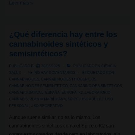
Genéticas
Leer más »
de
cannabis:
Kush
¿Qué diferencia hay entre los
vs
cannabinoides sintéticos y
Haze,
semisintéticos?
dos
linajes,
PUBLICADO EL
30/06/2025
PUBLICADO EN
CIENCIA
,
dos
SALUD
NO HAY COMENTARIOS
ETIQUETADO CON
mundos
CANNABINOIDES
,
CANNABINOIDES FITOGENICOS
,
CANNABINOIDES SEMISINTETICO
,
CANNABINOIDES SINTETICOS
,
de
CANNABIS SATIVA L
,
ESPAÑA
,
EUROPA
,
K2
,
LABORATORIO
sensaciones
CANNABIS
,
PLANTA MARIHUANA
,
SPICE
,
USO ADULTO
,
USO
PERSONAL
,
USO RECREATIVO
Aunque suene similar, no es lo mismo. Los
cannabinoides sintéticos como el Spice o K2 son
compuestos creados desde cero en laboratorios, sin