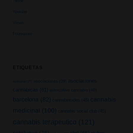
Tiktok
Youtube
Vimeo
Foursquare
ETIQUETAS
asociaciones
asociaciones
(39)
alemania
(27)
cannabicas
(61)
autocultivo cannabis
(40)
cannabis
barcelona
(82)
cannabinoides
(45)
medicinal
(100)
cannabis social club
(45)
cannabis terapeutico
(121)
catalunya
(76)
cbd
(65)
clubes