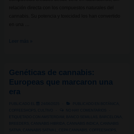
relación directa con los compuestos naturales del
cannabis. Su potencia y toxicidad los han convertido
en una …
¿Qué
Leer más »
diferencia
hay
entre
Genéticas de cannabis:
los
Europeas que marcaron una
cannabinoides
era
sintéticos
y
PUBLICADO EL
24/06/2025
PUBLICADO EN
BOTÁNICA
,
semisintéticos?
COFFEESHOPS
,
CULTIVO
NO HAY COMENTARIOS
ETIQUETADO CON
AMSTERDAM
,
BANCO SEMILLAS
,
BARCELONA
,
BREEDERS
,
CANNABIS HIBRIDA
,
CANNABIS INDICA
,
CANNABIS
SATIVA
,
CANNABIS SATIVA L
,
CEPA CANNABIS
,
COFFEESHOPS
,