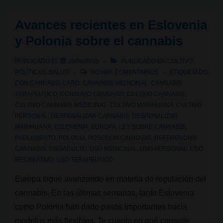
desde
el
Avances recientes en Eslovenia
inicio
y Polonia sobre el cannabis
del
prohibicionismo
PUBLICADO EL
25/08/2025
PUBLICADO EN
CULTIVO
,
moderno
POLÍTICAS
,
SALUD
NO HAY COMENTARIOS
ETIQUETADO
del
CON
CANNABIS CARD
,
CANNABIS MEDICINAL
,
CANNABIS
TERAPEUTICO
,
CONSUMO CANNABIS
,
CULTIVO CANNABIS
,
cannabis
CULTIVO CANNABIS MEDICINAL
,
CULTIVO MARIHUANA
,
CULTIVO
PERSONAL
,
DESPENALIZAR CANNABIS
,
DESPENALIZAR
MARIHUANA
,
ESLOVENIA
,
EUROPA
,
LEY SOBRE CANNABIS
,
PARLAMENTO
,
POLONIA
,
POSESION CANNABIS
,
REFERENDUM
CANNABIS
,
USO ADULTO
,
USO MEDICINAL
,
USO PERSONAL
,
USO
RECREATIVO
,
USO TERAPEUTICO
Europa sigue avanzando en materia de regulación del
cannabis. En las últimas semanas, tanto Eslovenia
como Polonia han dado pasos importantes hacia
modelos más flexibles. Te cuento en qué consiste