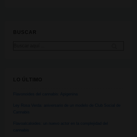
el
de
cannabis
entradas
ilegal
en
BUSCAR
Alemania
y
Buscar
por:
el
Reino
Unido
LO ÚLTIMO
Flavonoides del cannabis: Apigenina
Ley Rosa Verda: aniversario de un modelo de Club Social de
Cannabis
Flavoalcaloides: un nuevo actor en la complejidad del
cannabis