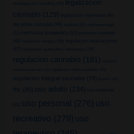
legalizacion
investigacion cientifica
(39)
cannabis
(129)
legalizacion marihuana
(46)
ley sobre cannabis
(49)
madrid
(38)
marihuana legal
marihuana terapeutica
(51)
posesion cannabis
(32)
(45)
regulacion asociaciones
reduccion riesgos
(38)
(47)
regulacion autocultivo marihuana
(39)
regulacion cannabis
(181)
regulacion
regulacion cultivo cannabis
(33)
cannabis terapeutico
(25)
regulacion integral cannabis
(79)
terpenos
(25)
uso adulto
(134)
thc
(80)
uso medicinal
uso
uso personal
(276)
(42)
recreativo
(279)
uso
terapeutico
(245)