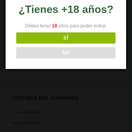
¿Tienes +18 años?
Recetas
Religión
Debes tener
18
años para poder entrar.
Salud
SÍ
Tecnología
NO
Transporte
Vaporizadores
HISTORIA DEL CANNABIS
Linea del tiempo
Mapa del mundo