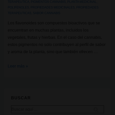
TERAPEUTICA
,
PIGMENTOS CANNABIS
,
PLANTA MEDICINAL
,
POLIFENOLES
,
PROPIEDADES MEDICINALES
,
PROPIEDADES
TERAPEUTICAS
,
SABOR CANNABIS
Los flavonoides son compuestos bioactivos que se
encuentran en muchas plantas, incluidos los
vegetales, frutas y hierbas. En el caso del cannabis,
estos pigmentos no solo contribuyen al perfil de sabor
y aroma de la planta, sino que también ofrecen …
¿Qué
Leer más »
son
los
flavonoides?
BUSCAR
Buscar
por: