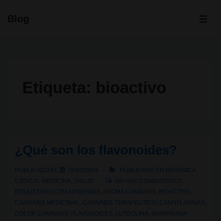
↓
Blog
Saltar
ME
al
contenido
principal
Etiqueta:
bioactivo
¿Qué son los flavonoides?
PUBLICADO EL
26/10/2024
PUBLICADO EN
BOTÁNICA
,
CIENCIA
,
MEDICINA
,
SALUD
NO HAY COMENTARIOS
ETIQUETADO CON
APIGENINA
,
AROMA CANNABIS
,
BIOACTIVO
,
CANNABIS MEDICINAL
,
CANNABIS TERAPEUTICO
,
CANNFLAVINAS
,
COLOR CANNABIS
,
FLAVONOIDES
,
LUTEOLINA
,
MARIHUANA