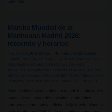
Ley
Leer más »
Rosa
Verda:
aniversario
Marcha Mundial de la
de
Marihuana Madrid 2026:
un
recorrido y horarios
modelo
de
PUBLICADO EL
08/05/2026
PUBLICADO EN
CLUBES
,
Club
CULTIVO
,
CULTURA
,
POLÍTICAS
NO HAY COMENTARIOS
Social
ETIQUETADO CON
CANNABIS MEDICINAL
,
CANNABIS
TERAPEUTICO
,
ESPAÑA
,
MADRID
,
MARCHA CANNABIS
,
MARCHA
de
MUNDIAL MARIHUANA
,
MARIHUANA TERAPEUTICA
,
REGULACION
Cannabis
CANNABIS
,
USO ADULTO
,
USO PERSONAL
,
USO RECREATIVO
Madrid volverá a convertirse en uno de los principales
puntos de encuentro del movimiento cannábico
europeo con una nueva edición de la Marcha Mundial
de la Marihuana 2026. Cada año, miles de personas