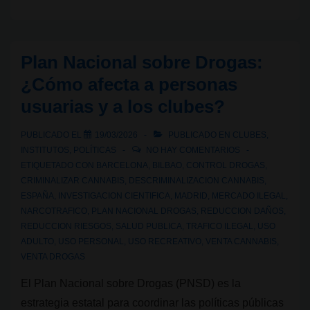
club
al
supermercado:
Plan Nacional sobre Drogas:
¿el
¿Cómo afecta a personas
cannabis
usuarias y a los clubes?
se
está
PUBLICADO EL
19/03/2026
PUBLICADO EN
CLUBES
,
normalizando
INSTITUTOS
,
POLÍTICAS
NO HAY COMENTARIOS
o
ETIQUETADO CON
BARCELONA
,
BILBAO
,
CONTROL DROGAS
,
CRIMINALIZAR CANNABIS
,
DESCRIMINALIZACION CANNABIS
,
banalizando?
ESPAÑA
,
INVESTIGACION CIENTIFICA
,
MADRID
,
MERCADO ILEGAL
,
NARCOTRAFICO
,
PLAN NACIONAL DROGAS
,
REDUCCION DAÑOS
,
REDUCCION RIESGOS
,
SALUD PUBLICA
,
TRAFICO ILEGAL
,
USO
ADULTO
,
USO PERSONAL
,
USO RECREATIVO
,
VENTA CANNABIS
,
VENTA DROGAS
El Plan Nacional sobre Drogas (PNSD) es la
estrategia estatal para coordinar las políticas públicas