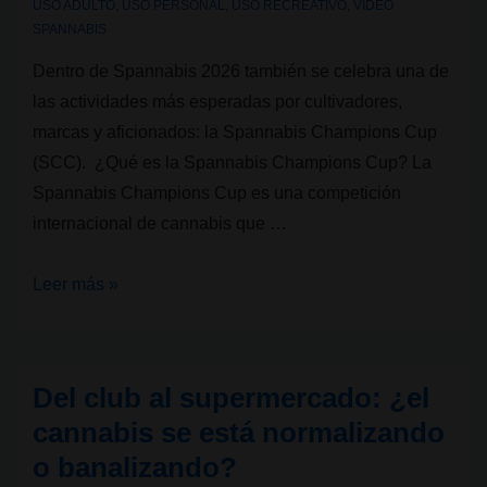
USO ADULTO
,
USO PERSONAL
,
USO RECREATIVO
,
VIDEO
SPANNABIS
Dentro de Spannabis 2026 también se celebra una de
las actividades más esperadas por cultivadores,
marcas y aficionados: la Spannabis Champions Cup
(SCC). ¿Qué es la Spannabis Champions Cup? La
Spannabis Champions Cup es una competición
internacional de cannabis que …
Spannabis
Leer más »
Champions
Cup:
la
Del club al supermercado: ¿el
copa
cannabis se está normalizando
cannábica
o banalizando?
de