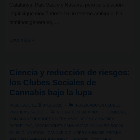
Catalunya, País Vasco y Navarra, pero su situación
legal sigue moviéndose en un terreno ambiguo. En
términos generales, …
Legalidad
Leer más »
cannábica
VII:
¿Son
Ciencia y reducción de riesgos:
legales
los Clubes Sociales de
los
Cannabis bajo la lupa
Clubes
Sociales
PUBLICADO EL
07/10/2025
PUBLICADO EN
CLUBES
,
de
POLÍTICAS
,
SALUD
NO HAY COMENTARIOS
ETIQUETADO
Cannabis
CON
ANNA OBRADORS PINEDA
,
ASOCIACION CANNABICA
BARCELONA
,
ASOCIACIONES CANNABICAS
,
CANNABIS SOCIAL
en
CLUB
,
CLUB SOCIAL CANNABIS
,
CLUBES CANNABIS
,
ESPAÑA
,
España?
ESTUDIO CANNABIS
,
ESTUDIO CLUB SOCIAL CANNABIS
,