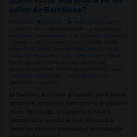
puede fumar marihuana en las
en
calles de Barcelona?
un
club
PUBLICADO EL
01/01/2026
PUBLICADO EN
CLUBES
,
social
POLÍTICAS
NO HAY COMENTARIOS
ETIQUETADO CON
de
BARCELONA
,
CANNABIS SOCIAL CLUB
,
CATALUNYA
,
CLUB SOCIAL
CANNABIS
,
CLUBES CANNABIS
,
DELITOS CANNABIS
,
ESPAÑA
,
cannabis
FUMAR CALLE
,
FUMAR CANNABIS
,
FUMAR CANNABIS HOGAR
,
y
FUMAR CASA
,
FUMAR MARIHUANA
,
FUMAR PARQUES
,
FUMAR
absuelve
PLAYAS
,
LEY MORDAZA
,
LEY ORGANICA PROTECCION
a
SEGURIDAD CIUDADANA
,
PORROS
,
PROHIBIDO FUMAR CALLE
,
USO ADULTO
,
USO PERSONAL
,
USO RECREATIVO
,
USO
cuatro
TERAPEUTICO
,
VIA PUBLICA
personas
En Barcelona, el consumo de cannabis puede parecer
socialmente normalizado, especialmente en parques o
plazas. Sin embargo, la realidad legal indica lo
contrario: fumar cannabis en la vía pública sigue
siendo una infracción administrativa, sancionada por