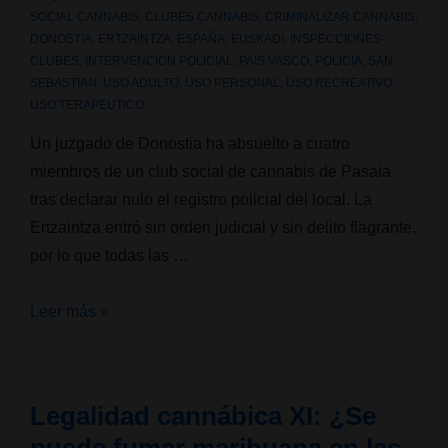
los
SOCIAL CANNABIS
,
CLUBES CANNABIS
,
CRIMINALIZAR CANNABIS
,
DONOSTIA
,
ERTZAINTZA
,
ESPAÑA
,
EUSKADI
,
INSPECCIONES
clubes?
CLUBES
,
INTERVENCION POLICIAL
,
PAIS VASCO
,
POLICIA
,
SAN
SEBASTIAN
,
USO ADULTO
,
USO PERSONAL
,
USO RECREATIVO
,
USO TERAPEUTICO
Un juzgado de Donostia ha absuelto a cuatro
miembros de un club social de cannabis de Pasaia
tras declarar nulo el registro policial del local. La
Ertzaintza entró sin orden judicial y sin delito flagrante,
por lo que todas las …
Declarada
Leer más »
nula
un
registro
Legalidad cannábica XI: ¿Se
policial