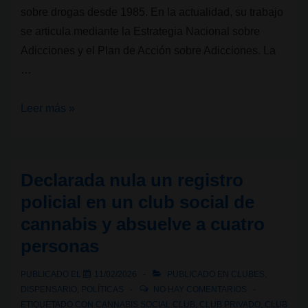
sobre drogas desde 1985. En la actualidad, su trabajo
se articula mediante la Estrategia Nacional sobre
Adicciones y el Plan de Acción sobre Adicciones. La
…
Plan
Leer más »
Nacional
sobre
Drogas:
Declarada nula un registro
¿Cómo
policial en un club social de
afecta
cannabis y absuelve a cuatro
a
personas
personas
usuarias
PUBLICADO EL
11/02/2026
PUBLICADO EN
CLUBES
,
y
DISPENSARIO
,
POLÍTICAS
NO HAY COMENTARIOS
a
ETIQUETADO CON
CANNABIS SOCIAL CLUB
,
CLUB PRIVADO
,
CLUB