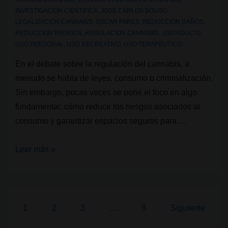
¿Y
INVESTIGACION CIENTIFICA
,
JOSE CARLOS BOUSO
,
en
LEGALIZACION CANNABIS
,
OSCAR PARES
,
REDUCCION DAÑOS
,
REDUCCION RIESGOS
,
REGULACION CANNABIS
,
USO ADULTO
,
Catalunya?
USO PERSONAL
,
USO RECREATIVO
,
USO TERAPEUTICO
En el debate sobre la regulación del cannabis, a
menudo se habla de leyes, consumo o criminalización.
Sin embargo, pocas veces se pone el foco en algo
fundamental: cómo reducir los riesgos asociados al
consumo y garantizar espacios seguros para …
Ciencia
Leer más »
y
reducción
de
riesgos:
Paginación
1
2
3
…
8
Siguiente
los
de