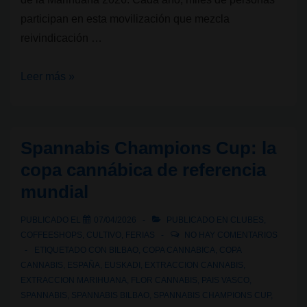
participan en esta movilización que mezcla
reivindicación …
Marcha
Leer más »
Mundial
de
la
Spannabis Champions Cup: la
Marihuana
copa cannábica de referencia
Madrid
mundial
2026:
recorrido
PUBLICADO EL
07/04/2026
PUBLICADO EN
CLUBES
,
y
COFFEESHOPS
,
CULTIVO
,
FERIAS
NO HAY COMENTARIOS
horarios
ETIQUETADO CON
BILBAO
,
COPA CANNABICA
,
COPA
CANNABIS
,
ESPAÑA
,
EUSKADI
,
EXTRACCION CANNABIS
,
EXTRACCION MARIHUANA
,
FLOR CANNABIS
,
PAIS VASCO
,
SPANNABIS
,
SPANNABIS BILBAO
,
SPANNABIS CHAMPIONS CUP
,