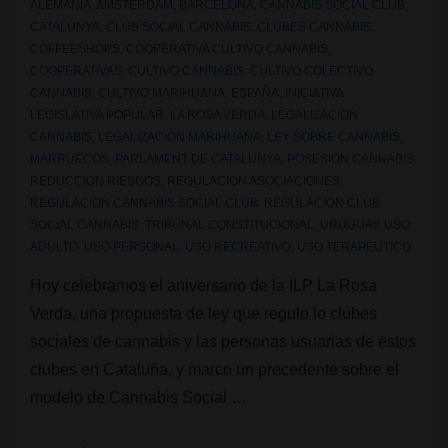
ALEMANIA
,
AMSTERDAM
,
BARCELONA
,
CANNABIS SOCIAL CLUB
,
CATALUNYA
,
CLUB SOCIAL CANNABIS
,
CLUBES CANNABIS
,
COFFEESHOPS
,
COOPERATIVA CULTIVO CANNABIS
,
COOPERATIVAS
,
CULTIVO CANNABIS
,
CULTIVO COLECTIVO
CANNABIS
,
CULTIVO MARIHUANA
,
ESPAÑA
,
INICIATIVA
LEGISLATIVA POPULAR
,
LA ROSA VERDA
,
LEGALIZACION
CANNABIS
,
LEGALIZACION MARIHUANA
,
LEY SOBRE CANNABIS
,
MARRUECOS
,
PARLAMENT DE CATALUNYA
,
POSESION CANNABIS
,
REDUCCION RIESGOS
,
REGULACION ASOCIACIONES
,
REGULACION CANNABIS SOCIAL CLUB
,
REGULACION CLUB
SOCIAL CANNABIS
,
TRIBUNAL CONSTITUCIONAL
,
URUGUAY
,
USO
ADULTO
,
USO PERSONAL
,
USO RECREATIVO
,
USO TERAPEUTICO
Hoy celebramos el aniversario de la ILP La Rosa
Verda, una propuesta de ley que regulo lo clubes
sociales de cannabis y las personas usuarias de estos
clubes en Cataluña, y marco un precedente sobre el
modelo de Cannabis Social …