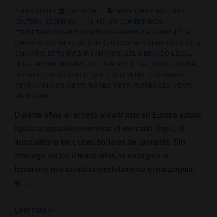
referencia
PUBLICADO EL
03/04/2026
PUBLICADO EN
CLUBES
,
mundial
CULTURA
,
ECONOMÍA
NO HAY COMENTARIOS
ETIQUETADO CON
AUTOCULTIVO CANNABIS
,
CANNABIS ILEGAL
,
CANNABIS SOCIAL CLUB
,
CBD
,
CLUB SOCIAL CANNABIS
,
CLUBES
CANNABIS
,
ESTIGMATIZAR CANNABIS
,
LIDL
,
MERCADO ILEGAL
,
REGULACION CANNABIS
,
THC
,
TRAFICO ILEGAL
,
USO PERSONAL
,
USO RECREATIVO
,
USO TERAPEUTICO
,
VENDER CANNABIS
,
VENTA CANNABIS
,
VENTA FLORES
,
VENTA FLORES CBD
,
VENTA
MARIHUANA
Durante años, el acceso al cannabis en Europa estuvo
ligado a espacios concretos: el mercado ilegal, el
autocultivo o los clubes sociales de cannabis. Sin
embargo, en los últimos años ha emergido un
fenómeno que cambia completamente el paradigma:
el …
Del
Leer más »