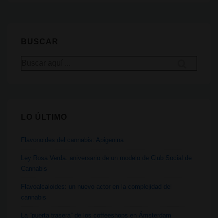
Clubes
entradas
Sociales
de
BUSCAR
Cannabis
bajo
Buscar
por:
la
lupa
LO ÚLTIMO
Flavonoides del cannabis: Apigenina
Ley Rosa Verda: aniversario de un modelo de Club Social de
Cannabis
Flavoalcaloides: un nuevo actor en la complejidad del
cannabis
La “puerta trasera” de los coffeeshops en Ámsterdam