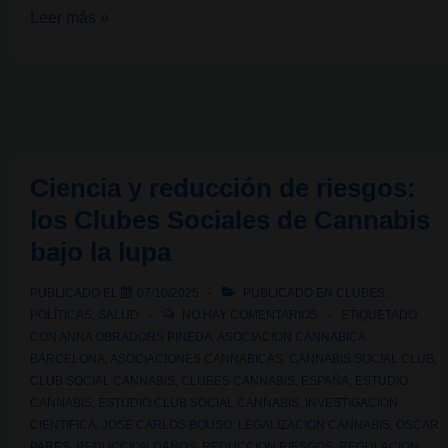
Estándares
Leer más »
en
el
cannabis:
El
Índice
Ciencia y reducción de riesgos:
de
Psicoactividad
los Clubes Sociales de Cannabis
del
bajo la lupa
Cannabis
PUBLICADO EL
07/10/2025
PUBLICADO EN
CLUBES
,
POLÍTICAS
,
SALUD
NO HAY COMENTARIOS
ETIQUETADO
CON
ANNA OBRADORS PINEDA
,
ASOCIACION CANNABICA
BARCELONA
,
ASOCIACIONES CANNABICAS
,
CANNABIS SOCIAL CLUB
,
CLUB SOCIAL CANNABIS
,
CLUBES CANNABIS
,
ESPAÑA
,
ESTUDIO
CANNABIS
,
ESTUDIO CLUB SOCIAL CANNABIS
,
INVESTIGACION
CIENTIFICA
,
JOSE CARLOS BOUSO
,
LEGALIZACION CANNABIS
,
OSCAR
PARES
,
REDUCCION DAÑOS
,
REDUCCION RIESGOS
,
REGULACION