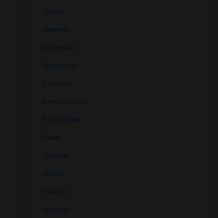
Cultura
Deportes
Dispensario
Dispositivos
Economía
Entretenimiento
,
Extracciones
Ferias
Finanzas
Historia
,
Industria
Institutos