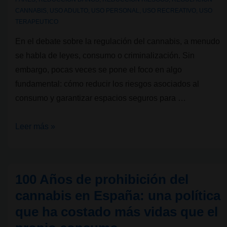
CANNABIS
,
USO ADULTO
,
USO PERSONAL
,
USO RECREATIVO
,
USO
TERAPEUTICO
En el debate sobre la regulación del cannabis, a menudo
se habla de leyes, consumo o criminalización. Sin
embargo, pocas veces se pone el foco en algo
fundamental: cómo reducir los riesgos asociados al
consumo y garantizar espacios seguros para …
Ciencia
Leer más »
y
reducción
de
100 Años de prohibición del
riesgos:
cannabis en España: una política
los
que ha costado más vidas que el
Clubes
Sociales