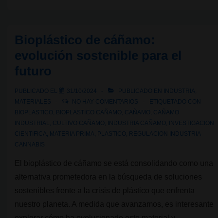
Años
de
prohibición
Bioplástico de cáñamo:
del
evolución sostenible para el
cannabis
futuro
en
España:
PUBLICADO EL
31/10/2024
PUBLICADO EN
INDUSTRIA
,
una
MATERIALES
NO HAY COMENTARIOS
ETIQUETADO CON
política
BIOPLASTICO
,
BIOPLASTICO CAÑAMO
,
CAÑAMO
,
CAÑAMO
INDUSTRIAL
,
CULTIVO CAÑAMO
,
INDUSTRIA CAÑAMO
,
INVESTIGACION
que
CIENTIFICA
,
MATERIA PRIMA
,
PLASTICO
,
REGULACION INDUSTRIA
ha
CANNABIS
costado
El bioplástico de cáñamo se está consolidando como una
más
alternativa prometedora en la búsqueda de soluciones
vidas
sostenibles frente a la crisis de plástico que enfrenta
que
nuestro planeta. A medida que avanzamos, es interesante
el
explorar cómo ha evolucionado este material y …