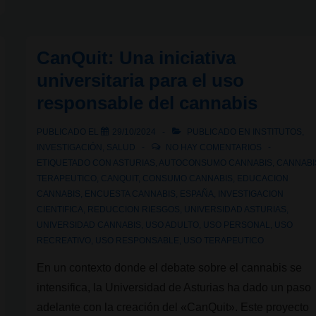
puede
causar
paranoia
CanQuit: Una iniciativa
en
universitaria para el uso
algunas
responsable del cannabis
personas?
PUBLICADO EL
29/10/2024
PUBLICADO EN
INSTITUTOS
,
INVESTIGACIÓN
,
SALUD
NO HAY COMENTARIOS
ETIQUETADO CON
ASTURIAS
,
AUTOCONSUMO CANNABIS
,
CANNABI
TERAPEUTICO
,
CANQUIT
,
CONSUMO CANNABIS
,
EDUCACION
CANNABIS
,
ENCUESTA CANNABIS
,
ESPAÑA
,
INVESTIGACION
CIENTIFICA
,
REDUCCION RIESGOS
,
UNIVERSIDAD ASTURIAS
,
UNIVERSIDAD CANNABIS
,
USO ADULTO
,
USO PERSONAL
,
USO
RECREATIVO
,
USO RESPONSABLE
,
USO TERAPEUTICO
En un contexto donde el debate sobre el cannabis se
intensifica, la Universidad de Asturias ha dado un paso
adelante con la creación del «CanQuit». Este proyecto