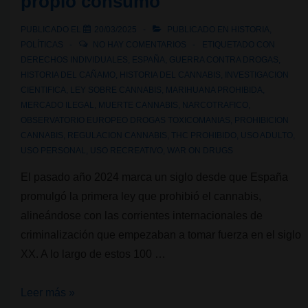
propio consumo
de
PUBLICADO EL
20/03/2025
PUBLICADO EN
HISTORIA
,
Cannabis
POLÍTICAS
NO HAY COMENTARIOS
ETIQUETADO CON
bajo
DERECHOS INDIVIDUALES
,
ESPAÑA
,
GUERRA CONTRA DROGAS
,
la
HISTORIA DEL CAÑAMO
,
HISTORIA DEL CANNABIS
,
INVESTIGACION
CIENTIFICA
,
LEY SOBRE CANNABIS
,
MARIHUANA PROHIBIDA
,
lupa
MERCADO ILEGAL
,
MUERTE CANNABIS
,
NARCOTRAFICO
,
OBSERVATORIO EUROPEO DROGAS TOXICOMANIAS
,
PROHIBICION
CANNABIS
,
REGULACION CANNABIS
,
THC PROHIBIDO
,
USO ADULTO
,
USO PERSONAL
,
USO RECREATIVO
,
WAR ON DRUGS
El pasado año 2024 marca un siglo desde que España
promulgó la primera ley que prohibió el cannabis,
alineándose con las corrientes internacionales de
criminalización que empezaban a tomar fuerza en el siglo
XX. A lo largo de estos 100 …
100
Leer más »