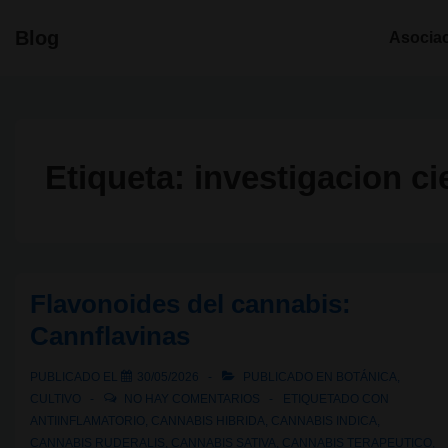
↓
Navegació
Blog
Asocia
Saltar
principal
al
contenido
principal
Etiqueta:
investigacion cie
Flavonoides del cannabis:
Cannflavinas
PUBLICADO EL
30/05/2026
PUBLICADO EN
BOTÁNICA
,
CULTIVO
NO HAY COMENTARIOS
ETIQUETADO CON
ANTIINFLAMATORIO
,
CANNABIS HIBRIDA
,
CANNABIS INDICA
,
CANNABIS RUDERALIS
,
CANNABIS SATIVA
,
CANNABIS TERAPEUTICO
,