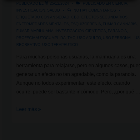
PUBLICADO EL
25/12/2024
PUBLICADO EN
CIENCIA
,
INVESTIGACIÓN
,
SALUD
NO HAY COMENTARIOS
ETIQUETADO CON
ANSIEDAD
,
CBD
,
EFECTOS SECUNDARIOS
,
ENFERMEDADES MENTALES
,
ESQUIZOFRENIA
,
FUMAR CANNABIS
,
FUMAR MARIHUANA
,
INVESTIGACION CIENTIFICA
,
PARANOIA
,
PROFECIA AUTOCUMPLIDA
,
THC
,
USO ADULTO
,
USO PERSONAL
,
US
RECREATIVO
,
USO TERAPEUTICO
Para muchas personas usuarias, la marihuana es una
herramienta para relajarse, pero en algunos casos, pue
generar un efecto no tan agradable, como la paranoia.
Aunque no todos experimentan este efecto, cuando
ocurre, puede ser bastante incómodo. Pero, ¿por qué 
¿Por
Leer más »
qué
la
marihuana