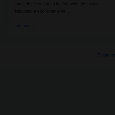
innovador se centra en la promoción de un uso
responsable y consciente del …
CanQuit:
Leer más »
Una
iniciativa
universitaria
para
Siguiente
el
uso
responsable
del
cannabis