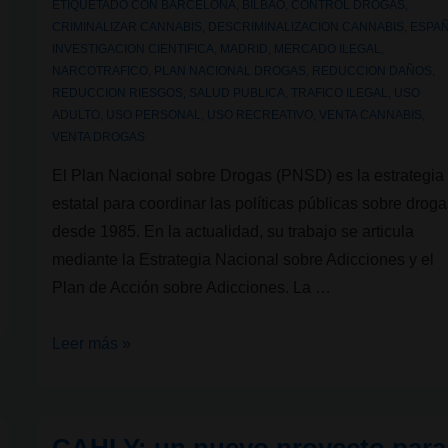
ETIQUETADO CON
BARCELONA
,
BILBAO
,
CONTROL DROGAS
,
CRIMINALIZAR CANNABIS
,
DESCRIMINALIZACION CANNABIS
,
ESPA
INVESTIGACION CIENTIFICA
,
MADRID
,
MERCADO ILEGAL
,
NARCOTRAFICO
,
PLAN NACIONAL DROGAS
,
REDUCCION DAÑOS
,
REDUCCION RIESGOS
,
SALUD PUBLICA
,
TRAFICO ILEGAL
,
USO
ADULTO
,
USO PERSONAL
,
USO RECREATIVO
,
VENTA CANNABIS
,
VENTA DROGAS
El Plan Nacional sobre Drogas (PNSD) es la estrategia
estatal para coordinar las políticas públicas sobre drog
desde 1985. En la actualidad, su trabajo se articula
mediante la Estrategia Nacional sobre Adicciones y el
Plan de Acción sobre Adicciones. La …
Plan
Leer más »
Nacional
sobre
Drogas: