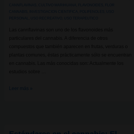
CANNFLAVINAS
,
CULTIVO MARIHUANA
,
FLAVONOIDES
,
FLOR
CANNABIS
,
INVESTIGACION CIENTIFICA
,
POLIFENOLES
,
USO
PERSONAL
,
USO RECREATIVO
,
USO TERAPEUTICO
Las cannflavinas son uno de los flavonoides más
particulares del cannabis. A diferencia de otros
compuestos que también aparecen en frutas, verduras o
plantas comunes, éstas prácticamente sólo se encuentran
en cannabis. Las más conocidas son: Actualmente los
estudios sobre …
Flavonoides
Leer más »
del
cannabis:
Cannflavinas