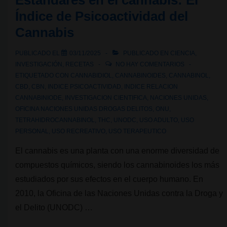
Estándares en el cannabis: El
Índice de Psicoactividad del
Cannabis
PUBLICADO EL
03/11/2025
PUBLICADO EN
CIENCIA
,
INVESTIGACIÓN
,
RECETAS
NO HAY COMENTARIOS
ETIQUETADO CON
CANNABIDIOL
,
CANNABINOIDES
,
CANNABINOL
,
CBD
,
CBN
,
INDICE PSICOACTIVIDAD
,
INDICE RELACION
CANNABINIODE
,
INVESTIGACION CIENTIFICA
,
NACIONES UNIDAS
,
OFICINA NACIONES UNIDAS DROGAS DELITOS
,
ONU
,
TETRAHIDROCANNABINOL
,
THC
,
UNODC
,
USO ADULTO
,
USO
PERSONAL
,
USO RECREATIVO
,
USO TERAPEUTICO
El cannabis es una planta con una enorme diversidad de
compuestos químicos, siendo los cannabinoides los más
estudiados por sus efectos en el cuerpo humano. En
2010, la Oficina de las Naciones Unidas contra la Droga y
el Delito (UNODC) …