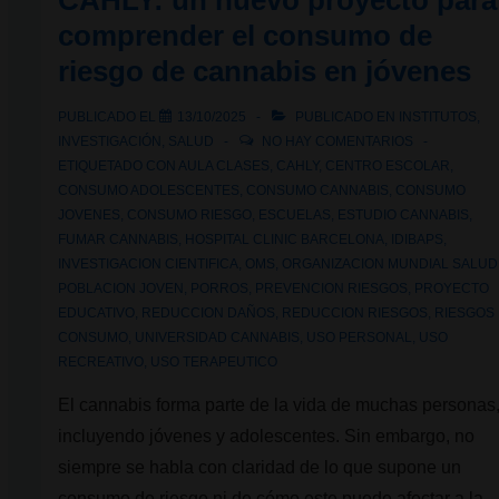
CAHLY: un nuevo proyecto para
¿Cómo
comprender el consumo de
afecta
riesgo de cannabis en jóvenes
a
personas
PUBLICADO EL
13/10/2025
PUBLICADO EN
INSTITUTOS
,
usuarias
INVESTIGACIÓN
,
SALUD
NO HAY COMENTARIOS
y
ETIQUETADO CON
AULA CLASES
,
CAHLY
,
CENTRO ESCOLAR
,
CONSUMO ADOLESCENTES
,
CONSUMO CANNABIS
,
CONSUMO
a
JOVENES
,
CONSUMO RIESGO
,
ESCUELAS
,
ESTUDIO CANNABIS
,
los
FUMAR CANNABIS
,
HOSPITAL CLINIC BARCELONA
,
IDIBAPS
,
clubes?
INVESTIGACION CIENTIFICA
,
OMS
,
ORGANIZACION MUNDIAL SALUD
POBLACION JOVEN
,
PORROS
,
PREVENCION RIESGOS
,
PROYECTO
EDUCATIVO
,
REDUCCION DAÑOS
,
REDUCCION RIESGOS
,
RIESGOS
CONSUMO
,
UNIVERSIDAD CANNABIS
,
USO PERSONAL
,
USO
RECREATIVO
,
USO TERAPEUTICO
El cannabis forma parte de la vida de muchas personas
incluyendo jóvenes y adolescentes. Sin embargo, no
siempre se habla con claridad de lo que supone un
consumo de riesgo ni de cómo este puede afectar a la