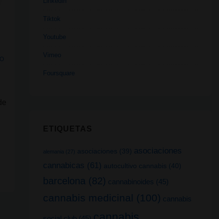
Linkedin
Tiktok
Youtube
Vimeo
O
Foursquare
de
ETIQUETAS
…
asociaciones
asociaciones
(39)
alemania
(27)
cannabicas
(61)
autocultivo cannabis
(40)
barcelona
(82)
cannabinoides
(45)
cannabis medicinal
(100)
cannabis
cannabis
social club
(45)