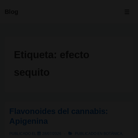
↓
Blog
Saltar
ME
al
contenido
principal
Etiqueta:
efecto
sequito
Flavonoides del cannabis:
Apigenina
PUBLICADO EL
28/07/2026
PUBLICADO EN
BOTÁNICA
,