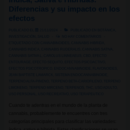
de
Diferencias y su impacto en los
cannabis:
efectos
persona,
sustancia
PUBLICADO EL
21/11/2024
PUBLICADO EN
BOTÁNICA
,
y
INVESTIGACIÓN
,
SALUD
NO HAY COMENTARIOS
contexto
ETIQUETADO CON
CANNABINOIDES
,
CANNABIS HIBRIDA
,
CANNABIS INDICA
,
CANNABIS RUDERALIS
,
CANNABIS SATIVA
,
CANNABIS SATIVA L
,
CAROLUS LINNEAEUS
,
CBD
,
EFECTO
ENTOURAGE
,
EFECTO SEQUITO
,
EFECTOS PSICOACTIVO
,
EFECTOS PSICOTROPICO
,
ENDOCANNABINOIDE
,
FLAVONOIDES
,
JEAN BAPTISTE LAMARCK
,
SISTEMA ENDOCANNABINOIDE
,
TERPENO ALFA-PINENO
,
TERPENO BETA-CARIOFILENO
,
TERPENO
LIMONENO
,
TERPENO MIRCENO
,
TERPENOS
,
THC
,
USO ADULTO
,
USO PERSONAL
,
USO RECREATIVO
,
USO TERAPEUTICO
Cuando te adentras en el mundo de la planta de
cannabis, probablemente te encuentres con tres
categorías principales para clasificar las variedades:
índica, sativa e híbrida. Estas clasificaciones se usan