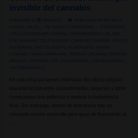
invisible del cannabis
PUBLICADO EL
19/09/2025
PUBLICADO EN
BOTÁNICA
,
CIENCIA
,
SALUD
NO HAY COMENTARIOS
ETIQUETADO
CON
AUTOCONSUMO CANNABIS
,
CANNABINOIDES
,
CBD
,
CBG
,
COLCHON EFECTOS
,
COLOCADO
,
CONSUMO CANNABIS
,
EFECTO
ENTOURAGE
,
EFECTO SEQUITO
,
FLAVONOIDES
,
FUMAR
CANNABIS
,
FUMAR MARIHUANA
,
TERPENO LIMONENO
,
TERPENO
MIRCENO
,
TERPENOS
,
THC
,
USO PERSONAL
,
USO RECREATIVO
,
USO TERAPEUTICO
En este blog ya hemos informado del efecto séquito:
esa interacción entre cannabinoides, terpenos y otros
compuestos que potencia y modula la experiencia
final. Sin embargo, dentro de esta teoría hay un
concepto menos conocido pero igual de fascinante: el
…