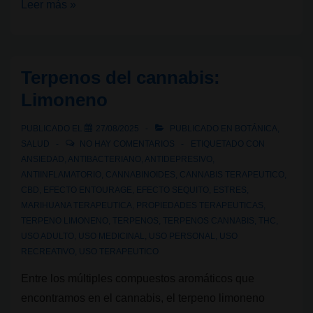
Colchón
Leer más »
de
efectos:
la
Terpenos del cannabis:
sinergia
Limoneno
invisible
del
PUBLICADO EL
27/08/2025
PUBLICADO EN
BOTÁNICA
,
cannabis
SALUD
NO HAY COMENTARIOS
ETIQUETADO CON
ANSIEDAD
,
ANTIBACTERIANO
,
ANTIDEPRESIVO
,
ANTIINFLAMATORIO
,
CANNABINOIDES
,
CANNABIS TERAPEUTICO
,
CBD
,
EFECTO ENTOURAGE
,
EFECTO SEQUITO
,
ESTRES
,
MARIHUANA TERAPEUTICA
,
PROPIEDADES TERAPEUTICAS
,
TERPENO LIMONENO
,
TERPENOS
,
TERPENOS CANNABIS
,
THC
,
USO ADULTO
,
USO MEDICINAL
,
USO PERSONAL
,
USO
RECREATIVO
,
USO TERAPEUTICO
Entre los múltiples compuestos aromáticos que
encontramos en el cannabis, el terpeno limoneno