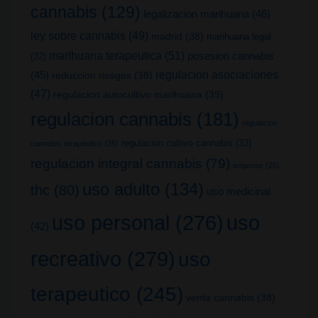
cannabis
(129)
legalizacion marihuana
(46)
ley sobre cannabis
(49)
madrid
(38)
marihuana legal
marihuana terapeutica
(51)
posesion cannabis
(32)
(45)
regulacion asociaciones
reduccion riesgos
(38)
(47)
regulacion autocultivo marihuana
(39)
regulacion cannabis
(181)
regulacion
regulacion cultivo cannabis
(33)
cannabis terapeutico
(25)
regulacion integral cannabis
(79)
terpenos
(25)
uso adulto
(134)
thc
(80)
uso medicinal
uso
uso personal
(276)
(42)
recreativo
(279)
uso
terapeutico
(245)
venta cannabis
(38)