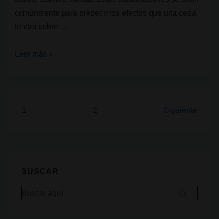
comúnmente para predecir los efectos que una cepa
tendrá sobre …
Indica,
Leer más »
Sativa
e
Híbridas:
Diferencias
Paginación
1
2
Siguiente
y
de
su
entradas
impacto
en
BUSCAR
los
efectos
Buscar
por: