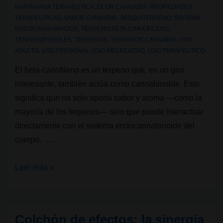
MARIHUANA TERAPEUTICA
,
OLOR CANNABIS
,
PROPIEDADES
TERAPEUTICAS
,
SABOR CANNABIS
,
SESQUITERPENO
,
SISTEMA
ENDOCANNABINOIDE
,
TERPENO BETA-CARIOFILENO
,
TERPENOFENOLES
,
TERPENOS
,
TERPENOS CANNABIS
,
USO
ADULTO
,
USO PERSONAL
,
USO RECREATIVO
,
USO TERAPEUTICO
El beta-cariofileno es un terpeno que, en un giro
interesante, también actúa como cannabinoide. Esto
significa que no solo aporta sabor y aroma —como la
mayoría de los terpenos— sino que puede interactuar
directamente con el sistema endocannabinoide del
cuerpo. …
Terpenos
Leer más »
del
cannabis:
Beta-
Colchón de efectos: la sinergia
Cariofileno