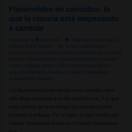
Apigenina
Flavonoides en cannabis: lo
que la ciencia está empezando
a cambiar
PUBLICADO EL
28/05/2026
PUBLICADO EN
BOTÁNICA
,
CIENCIA
,
INVESTIGACIÓN
NO HAY COMENTARIOS
ETIQUETADO CON
ANTIINFLAMATORIO
,
ANTIOXIDANTE
,
CANNABIS
HIBRIDA
,
CANNABIS INDICA
,
CANNABIS RUDERALIS
,
CANNABIS
SATIVA
,
CANNABIS SATIVA L
,
EFECTO ENTOURAGE
,
EFECTO
SEQUITO
,
FENOLICOS
,
FLAVOALCALOIDES
,
FLAVONOIDES
,
FLAVONOIDES CANNABIS
Los flavonoides llevan tiempo en el cannabis, pero
sólo ahora empiezan a recibir atención real. Y lo que
está saliendo de la investigación reciente cambia
bastante el enfoque. Por un lado, se han identificado
nuevos compuestos fenólicos, incluidos flavonoides
que …