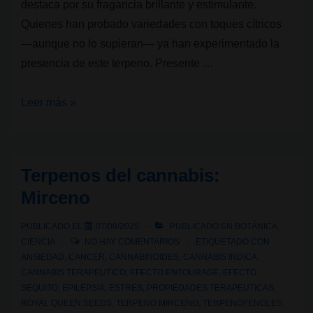
destaca por su fragancia brillante y estimulante.
Quienes han probado variedades con toques cítricos
—aunque no lo supieran— ya han experimentado la
presencia de este terpeno. Presente …
Terpenos
Leer más »
del
cannabis:
Limoneno
Terpenos del cannabis:
Mirceno
PUBLICADO EL
07/08/2025
PUBLICADO EN
BOTÁNICA
,
CIENCIA
NO HAY COMENTARIOS
ETIQUETADO CON
ANSIEDAD
,
CANCER
,
CANNABINOIDES
,
CANNABIS INDICA
,
CANNABIS TERAPEUTICO
,
EFECTO ENTOURAGE
,
EFECTO
SEQUITO
,
EPILEPSIA
,
ESTRES
,
PROPIEDADES TERAPEUTICAS
,
ROYAL QUEEN SEEDS
,
TERPENO MIRCENO
,
TERPENOFENOLES
,