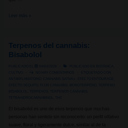
Flavonoides
Leer más »
en
cannabis:
lo
Terpenos del cannabis:
que
Bisabolol
la
ciencia
PUBLICADO EL
04/03/2026
PUBLICADO EN
BOTÁNICA
,
está
CULTIVO
NO HAY COMENTARIOS
ETIQUETADO CON
empezando
ANTIINFLAMATORIO
,
CANNABIS SATIVA L
,
EFECTO ENTOURAGE
,
EFECTO SEQUITO
,
FLOR CANNABIS
,
MONOTERPENO
,
TERPENO
a
BISABOLOL
,
TERPENOS
,
TERPENOS CANNABIS
,
cambiar
TETRAHIDROCANNABINOL
,
THC
El bisabolol es uno de esos terpenos que muchas
personas han sentido sin reconocerlo: un perfil olfativo
suave, floral y ligeramente dulce, similar al de la