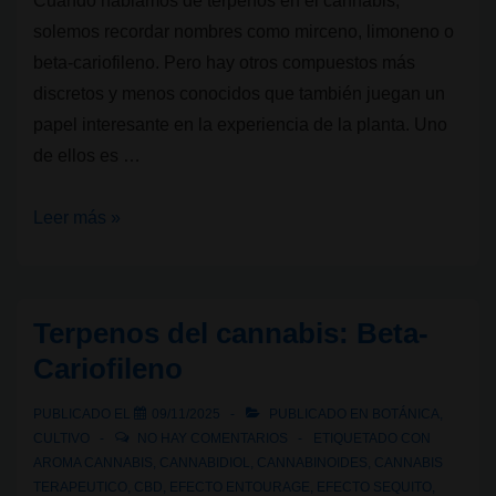
Cuando hablamos de terpenos en el cannabis,
solemos recordar nombres como mirceno, limoneno o
beta-cariofileno. Pero hay otros compuestos más
discretos y menos conocidos que también juegan un
papel interesante en la experiencia de la planta. Uno
de ellos es …
Terpenos
Leer más »
del
cannabis:
Terpinoleno
Terpenos del cannabis: Beta-
Cariofileno
PUBLICADO EL
09/11/2025
PUBLICADO EN
BOTÁNICA
,
CULTIVO
NO HAY COMENTARIOS
ETIQUETADO CON
AROMA CANNABIS
,
CANNABIDIOL
,
CANNABINOIDES
,
CANNABIS
TERAPEUTICO
,
CBD
,
EFECTO ENTOURAGE
,
EFECTO SEQUITO
,