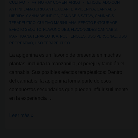
CULTIVO
NO HAY COMENTARIOS
ETIQUETADO CON
ANTIINFLAMATORIO
,
ANTIOXIDANTE
,
APIGENINA
,
CANNABIS
HIBRIDA
,
CANNABIS INDICA
,
CANNABIS SATIVA
,
CANNABIS
TERAPEUTICO
,
CULTIVO MARIHUANA
,
EFECTO ENTOURAGE
,
EFECTO SEQUITO
,
FLAVONOIDES
,
FLAVONOIDES CANNABIS
,
MARIHUANA TERAPEUTICA
,
POLIFENOLES
,
USO PERSONAL
,
USO
RECREATIVO
,
USO TERAPEUTICO
La apigenina es un flavonoide presente en muchas
plantas, incluida la manzanilla, el perejil y también el
cannabis. Sus posibles efectos terapéuticos: Dentro
del cannabis, la apigenina forma parte de esos
compuestos secundarios que pueden influir sutilmente
en la experiencia …
Flavonoides
Leer más »
del
cannabis: