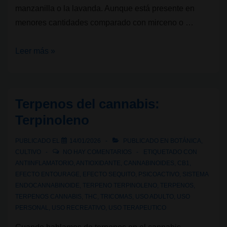
manzanilla o la lavanda. Aunque está presente en
menores cantidades comparado con mirceno o …
Terpenos
Leer más »
del
cannabis:
Bisabolol
Terpenos del cannabis:
Terpinoleno
PUBLICADO EL
14/01/2026
PUBLICADO EN
BOTÁNICA
,
CULTIVO
NO HAY COMENTARIOS
ETIQUETADO CON
ANTIINFLAMATORIO
,
ANTIOXIDANTE
,
CANNABINOIDES
,
CB1
,
EFECTO ENTOURAGE
,
EFECTO SEQUITO
,
PSICOACTIVO
,
SISTEMA
ENDOCANNABINOIDE
,
TERPENO TERPINOLENO
,
TERPENOS
,
TERPENOS CANNABIS
,
THC
,
TRICOMAS
,
USO ADULTO
,
USO
PERSONAL
,
USO RECREATIVO
,
USO TERAPEUTICO