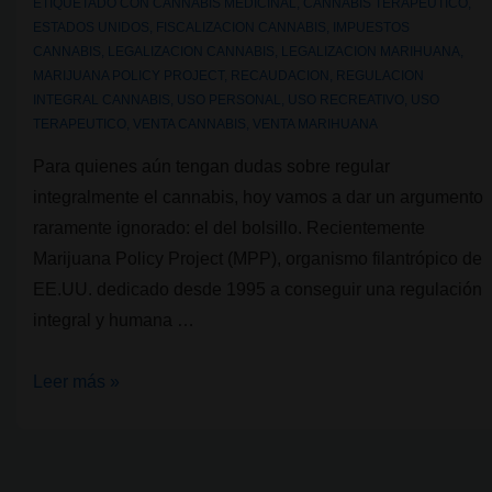
por
ETIQUETADO CON
CANNABIS MEDICINAL
,
CANNABIS TERAPEUTICO
,
ESTADOS UNIDOS
,
FISCALIZACION CANNABIS
,
IMPUESTOS
el
CANNABIS
,
LEGALIZACION CANNABIS
,
LEGALIZACION MARIHUANA
,
turismo
MARIJUANA POLICY PROJECT
,
RECAUDACION
,
REGULACION
cannábico
INTEGRAL CANNABIS
,
USO PERSONAL
,
USO RECREATIVO
,
USO
en
TERAPEUTICO
,
VENTA CANNABIS
,
VENTA MARIHUANA
Uruguay
Para quienes aún tengan dudas sobre regular
integralmente el cannabis, hoy vamos a dar un argumento
raramente ignorado: el del bolsillo. Recientemente
Marijuana Policy Project (MPP), organismo filantrópico de
EE.UU. dedicado desde 1995 a conseguir una regulación
integral y humana …
Regular
Leer más »
el
cannabis
sale