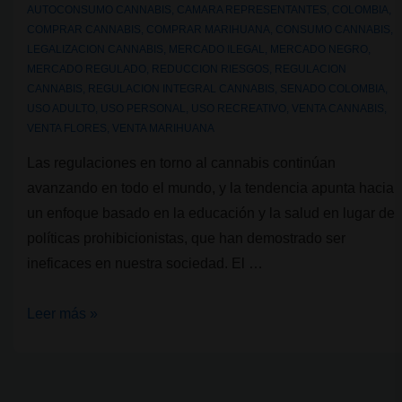
en
AUTOCONSUMO CANNABIS
,
CAMARA REPRESENTANTES
,
COLOMBIA
,
COMPRAR CANNABIS
,
COMPRAR MARIHUANA
,
CONSUMO CANNABIS
,
2025
LEGALIZACION CANNABIS
,
MERCADO ILEGAL
,
MERCADO NEGRO
,
MERCADO REGULADO
,
REDUCCION RIESGOS
,
REGULACION
CANNABIS
,
REGULACION INTEGRAL CANNABIS
,
SENADO COLOMBIA
,
USO ADULTO
,
USO PERSONAL
,
USO RECREATIVO
,
VENTA CANNABIS
,
VENTA FLORES
,
VENTA MARIHUANA
Las regulaciones en torno al cannabis continúan
avanzando en todo el mundo, y la tendencia apunta hacia
un enfoque basado en la educación y la salud en lugar de
políticas prohibicionistas, que han demostrado ser
ineficaces en nuestra sociedad. El …
Avance
Leer más »
en
la
regulación