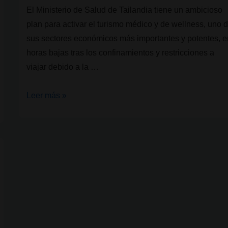
El Ministerio de Salud de Tailandia tiene un ambicioso
plan para activar el turismo médico y de wellness, uno 
sus sectores económicos más importantes y potentes, e
horas bajas tras los confinamientos y restricciones a
viajar debido a la …
Tailandia:
Leer más »
turismo
de
wellness
y
un
millón
de
plantas
de