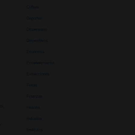
Cultura
Deportes
Dispensario
Dispositivos
Economía
Entretenimiento
Extracciones
Ferias
Finanzas
IS
,
Historia
Industria
o
Institutos