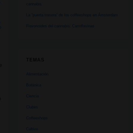
,
cannabis
La “puerta trasera” de los coffeeshops en Ámsterdam
,
Flavonoides del cannabis: Cannflavinas
O
TEMAS
e
Alimentación
Botánica
Ciencia
a
Clubes
Coffeeshops
Cultivo