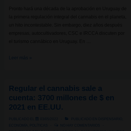
Pronto hará una década de la aprobación en Uruguay de
la primera regulación integral del cannabis en el planeta,
un hito incontestable. Sin embargo, diez años después
empresas, autocultivadores, CSC e IRCCA discuten por
el turismo cannábico en Uruguay. En …
Empresas,
Leer más »
autocultivadores,
Clubs
Sociales
Regular el cannabis sale a
de
cuenta: 3700 millones de $ en
Cannabis
2021 en EE.UU.
e
IRCCA
PUBLICADO EL
03/05/2022
PUBLICADO EN
DISPENSARIO
,
discuten
ECONOMÍA
,
POLÍTICAS
NO HAY COMENTARIOS