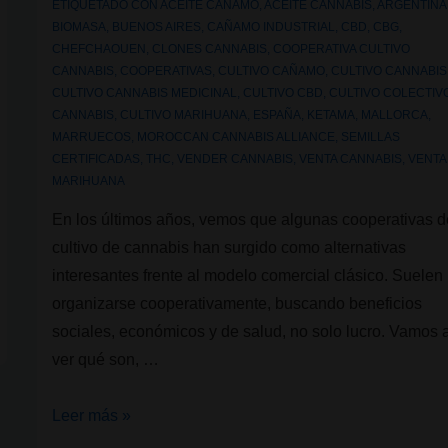
ETIQUETADO CON
ACEITE CAÑAMO
,
ACEITE CANNABIS
,
ARGENTINA
BIOMASA
,
BUENOS AIRES
,
CAÑAMO INDUSTRIAL
,
CBD
,
CBG
,
CHEFCHAOUEN
,
CLONES CANNABIS
,
COOPERATIVA CULTIVO
CANNABIS
,
COOPERATIVAS
,
CULTIVO CAÑAMO
,
CULTIVO CANNABIS
CULTIVO CANNABIS MEDICINAL
,
CULTIVO CBD
,
CULTIVO COLECTIV
CANNABIS
,
CULTIVO MARIHUANA
,
ESPAÑA
,
KETAMA
,
MALLORCA
,
MARRUECOS
,
MOROCCAN CANNABIS ALLIANCE
,
SEMILLAS
CERTIFICADAS
,
THC
,
VENDER CANNABIS
,
VENTA CANNABIS
,
VENTA
MARIHUANA
En los últimos años, vemos que algunas cooperativas d
cultivo de cannabis han surgido como alternativas
interesantes frente al modelo comercial clásico. Suelen
organizarse cooperativamente, buscando beneficios
sociales, económicos y de salud, no solo lucro. Vamos 
ver qué son, …
Cooperativas
Leer más »
que