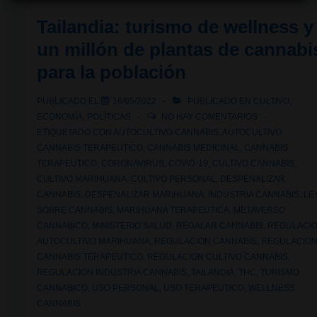
proyecto
Tailandia: turismo de wellness y
de
un millón de plantas de cannabi
regulación
para la población
del
cannabis
PUBLICADO EL
16/05/2022
PUBLICADO EN
CULTIVO
,
en
ECONOMÍA
,
POLÍTICAS
NO HAY COMENTARIOS
Colombia:
ETIQUETADO CON
AUTOCULTIVO CANNABIS
,
AUTOCULTIVO
CANNABIS TERAPEUTICO
,
CANNABIS MEDICINAL
,
CANNABIS
Un
TERAPEUTICO
,
CORONAVIRUS
,
COVID-19
,
CULTIVO CANNABIS
,
revés
CULTIVO MARIHUANA
,
CULTIVO PERSONAL
,
DESPENALIZAR
para
CANNABIS
,
DESPENALIZAR MARIHUANA
,
INDUSTRIA CANNABIS
,
LE
la
SOBRE CANNABIS
,
MARIHUANA TERAPEUTICA
,
METAVERSO
CANNABICO
,
MINISTERIO SALUD
,
REGALAR CANNABIS
,
REGULACI
legalización
AUTOCULTIVO MARIHUANA
,
REGULACION CANNABIS
,
REGULACIO
CANNABIS TERAPEUTICO
,
REGULACION CULTIVO CANNABIS
,
REGULACION INDUSTRIA CANNABIS
,
TAILANDIA
,
THC
,
TURISMO
CANNABICO
,
USO PERSONAL
,
USO TERAPEUTICO
,
WELLNESS
CANNABIS