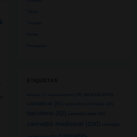
Linkedin
Tiktok
s
Youtube
Vimeo
Foursquare
ETIQUETAS
Y
asociaciones
asociaciones
(39)
alemania
(27)
ON
cannabicas
(61)
autocultivo cannabis
(40)
N
barcelona
(82)
cannabinoides
(45)
cannabis medicinal
(100)
cannabis
cannabis
social club
(45)