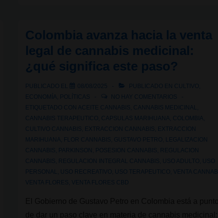
cultivan
cannabis:
Colombia avanza hacia la venta
¿Qué
legal de cannabis medicinal:
son,
¿qué significa este paso?
cómo
funcionan
PUBLICADO EL
08/08/2025
PUBLICADO EN
CULTIVO
,
y
ECONOMÍA
,
POLÍTICAS
NO HAY COMENTARIOS
dónde
ETIQUETADO CON
ACEITE CANNABIS
,
CANNABIS MEDICINAL
,
CANNABIS TERAPEUTICO
,
CAPSULAS MARIHUANA
,
COLOMBIA
,
operan?
CULTIVO CANNABIS
,
EXTRACCION CANNABIS
,
EXTRACCION
MARIHUANA
,
FLOR CANNABIS
,
GUSTAVO PETRO
,
LEGALIZACION
CANNABIS
,
PARKINSON
,
POSESION CANNABIS
,
REGULACION
CANNABIS
,
REGULACION INTEGRAL CANNABIS
,
USO ADULTO
,
USO
PERSONAL
,
USO RECREATIVO
,
USO TERAPEUTICO
,
VENTA CANNAB
VENTA FLORES
,
VENTA FLORES CBD
El Gobierno de Gustavo Petro en Colombia está a punt
de dar un paso clave en materia de cannabis medicinal: