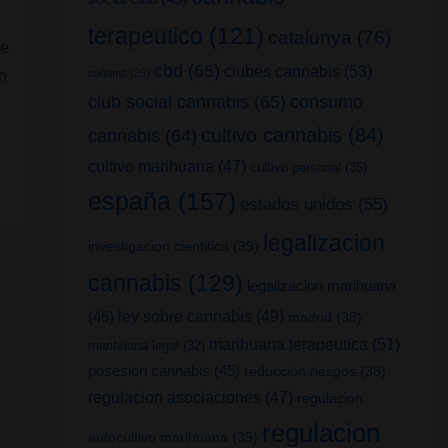
terapeutico
(121)
catalunya
(76)
de
cbd
(65)
clubes cannabis
(53)
cañamo
(26)
n
club social cannabis
(65)
consumo
cultivo cannabis
(84)
cannabis
(64)
cultivo marihuana
(47)
cultivo personal
(35)
españa
(157)
estados unidos
(55)
legalizacion
investigacion cientifica
(39)
cannabis
(129)
legalizacion marihuana
(46)
ley sobre cannabis
(49)
madrid
(38)
marihuana terapeutica
(51)
marihuana legal
(32)
posesion cannabis
(45)
reduccion riesgos
(38)
regulacion asociaciones
(47)
regulacion
regulacion
autocultivo marihuana
(39)