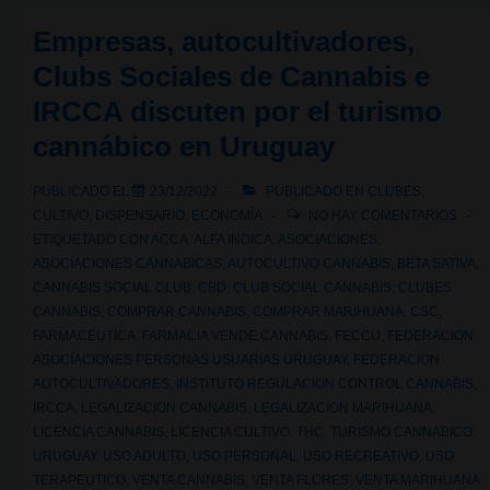
del
Empresas, autocultivadores,
cannabis
Clubs Sociales de Cannabis e
en
IRCCA discuten por el turismo
Colombia:
Cámara
cannábico en Uruguay
aprueba
PUBLICADO EL
23/12/2022
PUBLICADO EN
CLUBES
,
reforma
CULTIVO
,
DISPENSARIO
,
ECONOMÍA
NO HAY COMENTARIOS
ETIQUETADO CON
ACCA
,
ALFA INDICA
,
ASOCIACIONES
,
ASOCIACIONES CANNABICAS
,
AUTOCULTIVO CANNABIS
,
BETA SATIVA
,
CANNABIS SOCIAL CLUB
,
CBD
,
CLUB SOCIAL CANNABIS
,
CLUBES
CANNABIS
,
COMPRAR CANNABIS
,
COMPRAR MARIHUANA
,
CSC
,
FARMACEUTICA
,
FARMACIA VENDE CANNABIS
,
FECCU
,
FEDERACION
ASOCIACIONES PERSONAS USUARIAS URUGUAY
,
FEDERACION
AUTOCULTIVADORES
,
INSTITUTO REGULACION CONTROL CANNABIS
,
IRCCA
,
LEGALIZACION CANNABIS
,
LEGALIZACION MARIHUANA
,
LICENCIA CANNABIS
,
LICENCIA CULTIVO
,
THC
,
TURISMO CANNABICO
,
URUGUAY
,
USO ADULTO
,
USO PERSONAL
,
USO RECREATIVO
,
USO
TERAPEUTICO
,
VENTA CANNABIS
,
VENTA FLORES
,
VENTA MARIHUANA