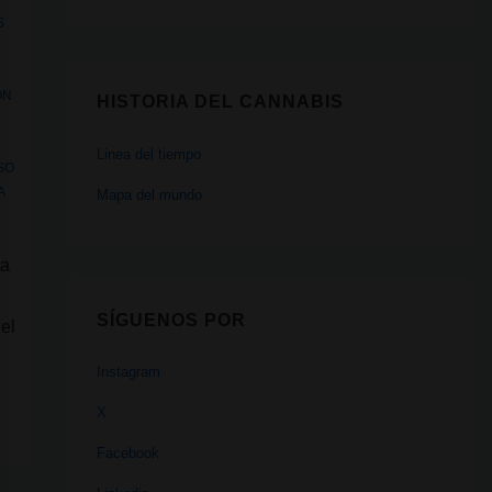
S
ON
HISTORIA DEL CANNABIS
Linea del tiempo
SO
A
Mapa del mundo
ta
SÍGUENOS POR
 el
Instagram
X
Facebook