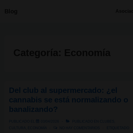
↓
Navegació
Blog
Asocia
Saltar
principal
al
contenido
principal
Categoría:
Economía
Del club al supermercado: ¿el
cannabis se está normalizando o
banalizando?
PUBLICADO EL
03/04/2026
PUBLICADO EN
CLUBES
,
CULTURA
,
ECONOMÍA
NO HAY COMENTARIOS
ETIQUETADO