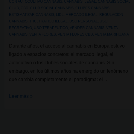
CON
AUTOCULTIVO CANNABIS
,
CANNABIS ILEGAL
,
CANNABIS SOCIAL
CLUB
,
CBD
,
CLUB SOCIAL CANNABIS
,
CLUBES CANNABIS
,
ESTIGMATIZAR CANNABIS
,
LIDL
,
MERCADO ILEGAL
,
REGULACION
CANNABIS
,
THC
,
TRAFICO ILEGAL
,
USO PERSONAL
,
USO
RECREATIVO
,
USO TERAPEUTICO
,
VENDER CANNABIS
,
VENTA
CANNABIS
,
VENTA FLORES
,
VENTA FLORES CBD
,
VENTA MARIHUANA
Durante años, el acceso al cannabis en Europa estuvo
ligado a espacios concretos: el mercado ilegal, el
autocultivo o los clubes sociales de cannabis. Sin
embargo, en los últimos años ha emergido un fenómeno
que cambia completamente el paradigma: el …
Del
Leer más »
club
al
supermercado:
¿el