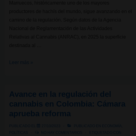
Marruecos, históricamente uno de los mayores
productores de hachís del mundo, sigue avanzando en el
camino de la regulación. Según datos de la Agencia
Nacional de Reglamentación de las Actividades
Relativas al Cannabis (ANRAC), en 2025 la superficie
destinada al …
Marruecos
Leer más »
duplica
su
superficie
Avance en la regulación del
legal
cannabis en Colombia: Cámara
de
aprueba reforma
cultivo
de
PUBLICADO EL
27/10/2023
PUBLICADO EN
ECONOMÍA
,
cannabis
POLÍTICAS
NO HAY COMENTARIOS
ETIQUETADO CON