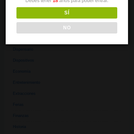
Debes tener
18
años para poder entrar.
Coffeeshops
SÍ
Cultivo
Cultura
NO
Deportes
Dispensario
Dispositivos
Economía
Entretenimiento
Extracciones
Ferias
Finanzas
Historia