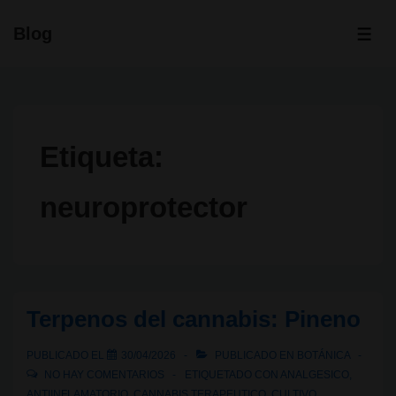
↓
Blog
Saltar
ME
al
contenido
principal
Etiqueta:
neuroprotector
Terpenos del cannabis: Pineno
PUBLICADO EL
30/04/2026
PUBLICADO EN
BOTÁNICA
NO HAY COMENTARIOS
ETIQUETADO CON
ANALGESICO
,
ANTIINFLAMATORIO
,
CANNABIS TERAPEUTICO
,
CULTIVO