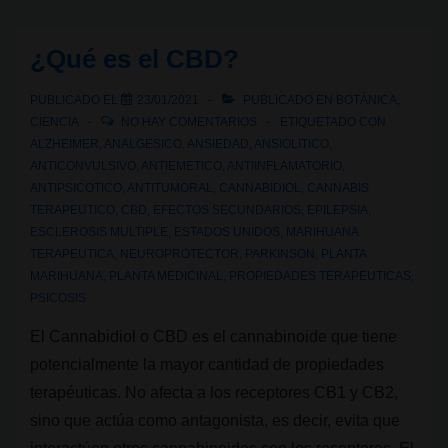
el
CBG?
¿Qué es el CBD?
PUBLICADO EL
23/01/2021
PUBLICADO EN
BOTÁNICA
,
CIENCIA
NO HAY COMENTARIOS
ETIQUETADO CON
ALZHEIMER
,
ANALGESICO
,
ANSIEDAD
,
ANSIOLITICO
,
ANTICONVULSIVO
,
ANTIEMETICO
,
ANTIINFLAMATORIO
,
ANTIPSICOTICO
,
ANTITUMORAL
,
CANNABIDIOL
,
CANNABIS
TERAPEUTICO
,
CBD
,
EFECTOS SECUNDARIOS
,
EPILEPSIA
,
ESCLEROSIS MULTIPLE
,
ESTADOS UNIDOS
,
MARIHUANA
TERAPEUTICA
,
NEUROPROTECTOR
,
PARKINSON
,
PLANTA
MARIHUANA
,
PLANTA MEDICINAL
,
PROPIEDADES TERAPEUTICAS
,
PSICOSIS
El Cannabidiol o CBD es el cannabinoide que tiene
potencialmente la mayor cantidad de propiedades
terapéuticas. No afecta a los receptores CB1 y CB2,
sino que actúa como antagonista, es decir, evita que