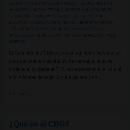
CIENCIA
NO HAY COMENTARIOS
ETIQUETADO CON
ANALGESICO
,
ANTIBACTERIANO
,
ARTRITIS
,
CANNABINOIDES
,
CANNABINOL
,
CANNABIS TERAPEUTICO
,
CB1
,
CB2
,
CBN
,
GLAUCOMA
,
MARIHUANA TERAPEUTICA
,
NEUROPROTECTOR
,
OREXIGENICO
,
PLANTA MARIHUANA
,
PLANTA MEDICINAL
,
PROPIEDADES TERAPEUTICAS
,
THC
,
USO TERAPEUTICO
,
WEB
WIKIPEDIA
El Cannabinol o CBN es un cannabinoide presente en
poca cantidad en las plantas de cannabis, pues se
produce al oxidarse el THC por exposición a la luz o al
aire. A finales del siglo XIX fue aislado y en …
¿Qué
Leer más »
es
el
CBN?
¿Qué es el CBG?