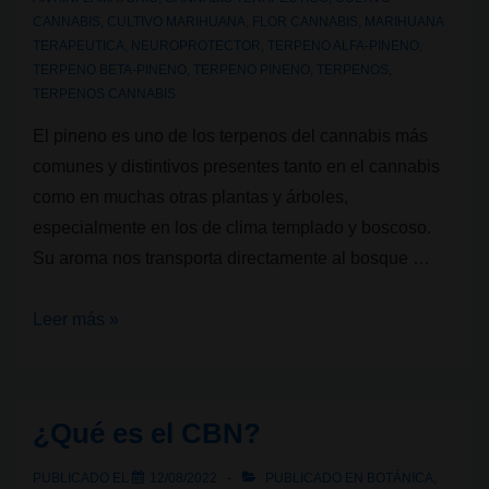
CANNABIS
,
CULTIVO MARIHUANA
,
FLOR CANNABIS
,
MARIHUANA
TERAPEUTICA
,
NEUROPROTECTOR
,
TERPENO ALFA-PINENO
,
TERPENO BETA-PINENO
,
TERPENO PINENO
,
TERPENOS
,
TERPENOS CANNABIS
El pineno es uno de los terpenos del cannabis más
comunes y distintivos presentes tanto en el cannabis
como en muchas otras plantas y árboles,
especialmente en los de clima templado y boscoso.
Su aroma nos transporta directamente al bosque …
Terpenos
Leer más »
del
cannabis:
Pineno
¿Qué es el CBN?
PUBLICADO EL
12/08/2022
PUBLICADO EN
BOTÁNICA
,