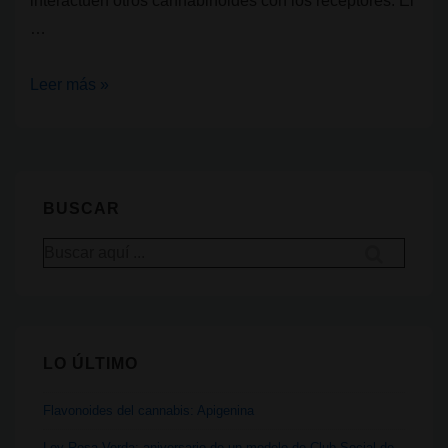
interactúen otros cannabinoides con los receptores. El
…
¿Qué
Leer más »
es
el
CBD?
BUSCAR
Buscar
por:
LO ÚLTIMO
Flavonoides del cannabis: Apigenina
Ley Rosa Verda: aniversario de un modelo de Club Social de