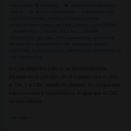
PUBLICADO EL
07/03/2022
PUBLICADO EN
BOTÁNICA
,
CIENCIA
NO HAY COMENTARIOS
ETIQUETADO CON
ANSIOLITICO
,
ANTIBACTERIANO
,
ANTICANCERIGENO
,
ANTIDEPRESIVO
,
ANTIINFLAMATORIO
,
CANCER
,
CANNABIGEROL
,
CANNABINOIDES
,
CANNABIS MEDICINAL
,
CANNABIS
TERAPEUTICO
,
CBG
,
CBGA
,
FITOCANNABINOIDE
,
MARIHUANA
TERAPEUTICA
,
NEUROPROTECTOR
,
PARKINSON
,
PLANTA
MARIHUANA
,
PLANTA MEDICINAL
,
PROPIEDADES TERAPEUTICAS
,
USO TERAPEUTICO
El Cannabigerol o CBG es un fitocannabinoide
presente en el cannabis. De él la planta crea el CBD,
el THC y el CBC, siendo los primeros los compuestos
más conocidos y característicos. Al igual que el CBD,
no tiene efectos …
¿Qué
Leer más »
es