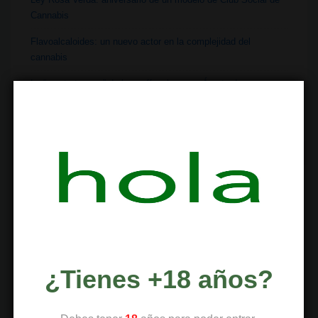
Cannabis
Flavoalcaloides: un nuevo actor en la complejidad del
cannabis
La “puerta trasera” de los coffeeshops en Ámsterdam
Flavonoides del cannabis: Cannflavinas
TEMAS
Alimentación
Botánica
¿Tienes +18 años?
Ciencia
Clubes