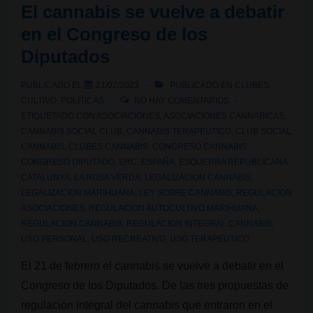
El cannabis se vuelve a debatir
la
en el Congreso de los
Marihuana
Diputados
en
Madrid,
PUBLICADO EL
21/02/2023
PUBLICADO EN
CLUBES
,
el
CULTIVO
,
POLÍTICAS
NO HAY COMENTARIOS
próximo
ETIQUETADO CON
ASOCIACIONES
,
ASOCIACIONES CANNABICAS
,
CANNABIS SOCIAL CLUB
,
CANNABIS TERAPEUTICO
,
CLUB SOCIAL
6
CANNABIS
,
CLUBES CANNABIS
,
CONGRESO CANNABIS
,
de
CONGRESO DIPUTADO
,
ERC
,
ESPAÑA
,
ESQUERRA REPUBLICANA
mayo
CATALUNYA
,
LA ROSA VERDA
,
LEGALIZACION CANNABIS
,
LEGALIZACION MARIHUANA
,
LEY SOBRE CANNABIS
,
REGULACION
ASOCIACIONES
,
REGULACION AUTOCULTIVO MARIHUANA
,
REGULACION CANNABIS
,
REGULACION INTEGRAL CANNABIS
,
USO PERSONAL
,
USO RECREATIVO
,
USO TERAPEUTICO
El 21 de febrero el cannabis se vuelve a debatir en el
Congreso de los Diputados. De las tres propuestas de
regulación integral del cannabis que entraron en el