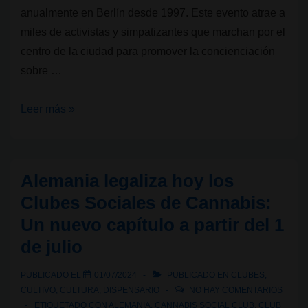
anualmente en Berlín desde 1997. Este evento atrae a
miles de activistas y simpatizantes que marchan por el
centro de la ciudad para promover la concienciación
sobre …
Hanfparade:
Leer más »
Marcha
por
el
Alemania legaliza hoy los
cannabis
Clubes Sociales de Cannabis:
en
Un nuevo capítulo a partir del 1
Berlín
de julio
PUBLICADO EL
01/07/2024
PUBLICADO EN
CLUBES
,
CULTIVO
,
CULTURA
,
DISPENSARIO
NO HAY COMENTARIOS
ETIQUETADO CON
ALEMANIA
,
CANNABIS SOCIAL CLUB
,
CLUB