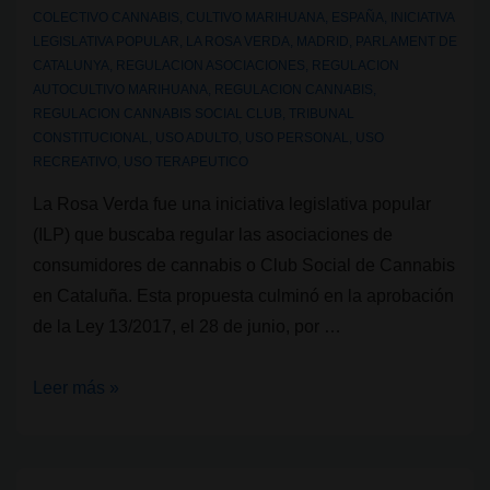
España?
COLECTIVO CANNABIS
,
CULTIVO MARIHUANA
,
ESPAÑA
,
INICIATIVA
¿Y
LEGISLATIVA POPULAR
,
LA ROSA VERDA
,
MADRID
,
PARLAMENT DE
en
CATALUNYA
,
REGULACION ASOCIACIONES
,
REGULACION
AUTOCULTIVO MARIHUANA
,
REGULACION CANNABIS
,
Catalunya?
REGULACION CANNABIS SOCIAL CLUB
,
TRIBUNAL
CONSTITUCIONAL
,
USO ADULTO
,
USO PERSONAL
,
USO
RECREATIVO
,
USO TERAPEUTICO
La Rosa Verda fue una iniciativa legislativa popular
(ILP) que buscaba regular las asociaciones de
consumidores de cannabis o Club Social de Cannabis
en Cataluña. Esta propuesta culminó en la aprobación
de la Ley 13/2017, el 28 de junio, por …
Clubes
Leer más »
Sociales
de
Cannabis: