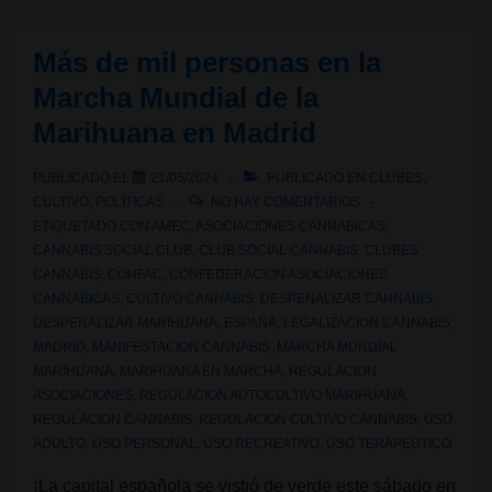
hoy
los
Más de mil personas en la
Clubes
Marcha Mundial de la
Sociales
Marihuana en Madrid
de
Cannabis:
PUBLICADO EL
21/05/2024
PUBLICADO EN
CLUBES
,
Un
CULTIVO
,
POLÍTICAS
NO HAY COMENTARIOS
nuevo
ETIQUETADO CON
AMEC
,
ASOCIACIONES CANNABICAS
,
CANNABIS SOCIAL CLUB
,
CLUB SOCIAL CANNABIS
,
CLUBES
capítulo
CANNABIS
,
CONFAC
,
CONFEDERACION ASOCIACIONES
a
CANNABICAS
,
CULTIVO CANNABIS
,
DESPENALIZAR CANNABIS
,
partir
DESPENALIZAR MARIHUANA
,
ESPAÑA
,
LEGALIZACION CANNABIS
,
del
MADRID
,
MANIFESTACION CANNABIS
,
MARCHA MUNDIAL
MARIHUANA
,
MARIHUANA EN MARCHA
,
REGULACION
1
ASOCIACIONES
,
REGULACION AUTOCULTIVO MARIHUANA
,
de
REGULACION CANNABIS
,
REGULACION CULTIVO CANNABIS
,
USO
julio
ADULTO
,
USO PERSONAL
,
USO RECREATIVO
,
USO TERAPEUTICO
¡La capital española se vistió de verde este sábado en