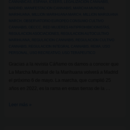
CANNABICAS
,
ESPAÑA
,
ICEERS
,
LEGALIZACION CANNABIS
,
marihuana
MADRID
,
MANIFESTACION CANNABIS
,
MARCHA MUNDIAL
MARIHUANA
,
MILLION MARIHUANA MARCH
,
MILLION MARIJUANA
MARCH
,
OBSERVATORIO EUROPEO CONSUMO CULTIVO
CANNABIS
,
OECCC
,
RED MUJERES ANTIPROHIBICIONISTAS
,
REGULACION ASOCIACIONES
,
REGULACION AUTOCULTIVO
MARIHUANA
,
REGULACION CANNABIS
,
REGULACION CULTIVO
CANNABIS
,
REGULACION INTEGRAL CANNABIS
,
REMA
,
USO
PERSONAL
,
USO RECREATIVO
,
USO TERAPEUTICO
Gracias a la revista Cáñamo os damos a conocer que
La Marcha Mundial de la Marihuana volverá a Madrid
el próximo 6 de mayo. La marcha, que cumplió 25
años en 2022, es la rama en estas tierras de la …
XXVI
Leer más »
Marcha
Mundial
de