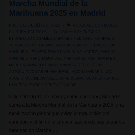
Marcha Mundial de la
La
Marihuana 2025 en Madrid
Rosa
Verda
PUBLICADO EL
08/05/2025
PUBLICADO EN
CLUBES
,
cumpliría
CULTURA
,
POLÍTICAS
NO HAY COMENTARIOS
hoy
ETIQUETADO CON
AMEC
,
CANNABIS MEDICINAL
,
CANNABIS
TERAPEUTICO
,
CULTIVO CANNABIS
,
ESPAÑA
,
LEGALIZACION
8
CANNABIS
,
LEY SEGURIDAD CIUDADANA
,
MADRID
,
MARCHA
años
CANNABIS
,
MARCHA MUNDIAL MARIHUANA
,
MARIHUANA EN
MARCHA
,
MMM
,
POSESION CANNABIS
,
REGULACION
AUTOCULTIVO MARIHUANA
,
REGULACION CANNABIS
,
USO
ADULTO
,
USO MEDICINAL
,
USO PERSONAL
,
USO RECREATIVO
,
USO TERAPEUTICO
,
VENTA CANNABIS
Este sábado 10 de mayo y como cada año, Madrid se
suma a la Marcha Mundial de la Marihuana 2025, una
movilización global que exige la regulación del
cannabis y el fin de la criminalización de sus usuarios.
Información Marcha …