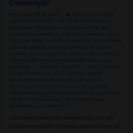
Catalunya?
PUBLICADO EL
18/10/2025
PUBLICADO EN
CLUBES
,
DISPENSARIO
,
POLÍTICAS
NO HAY COMENTARIOS
ETIQUETADO CON
ASOCIACION CANNABICA BARCELONA
,
ASOCIACIONES CANNABICAS
,
BARCELONA
,
CANNABIS SOCIAL
CLUB
,
CATALUNYA
,
CLUB SOCIAL CANNABIS
,
CLUBES CANNABIS
,
CONSUMO CANNABIS
,
CONSUMO HUMANO
,
CSC
,
CULTIVO
CANNABIS
,
CULTIVO COLECTIVO CANNABIS
,
ESPAÑA
,
EUSKADI
,
LA ROSA VERDA
,
LEGALIZACION CANNABIS
,
LEGALIZACION
MARIHUANA
,
LEY MORDAZA
,
LICENCIA CLUB SOCIAL CANNABIS
,
MADRID
,
NAVARRA
,
PAIS VASCO
,
POSESION CANNABIS
,
REDUCCION RIESGOS
,
REGULACION ASOCIACIONES
,
REGULACION AUTOCULTIVO MARIHUANA
,
REGULACION
CANNABIS SOCIAL CLUB
,
REGULACION CLUB SOCIAL CANNABIS
,
USO ADULTO
,
USO PERSONAL
,
USO RECREATIVO
,
USO
RESPONSABLE
,
USO TERAPEUTICO
Los Clubes Sociales de Cannabis (CSC) son una
realidad consolidada en España desde hace más de