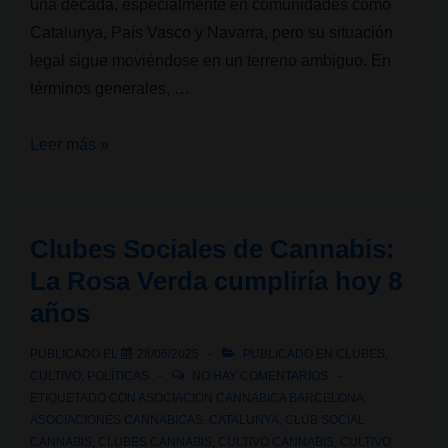
una década, especialmente en comunidades como
Catalunya, País Vasco y Navarra, pero su situación
legal sigue moviéndose en un terreno ambiguo. En
términos generales, …
Legalidad
Leer más »
cannábica
VII:
¿Son
Clubes Sociales de Cannabis:
legales
La Rosa Verda cumpliría hoy 8
los
años
Clubes
Sociales
PUBLICADO EL
28/06/2025
PUBLICADO EN
CLUBES
,
de
CULTIVO
,
POLÍTICAS
NO HAY COMENTARIOS
Cannabis
ETIQUETADO CON
ASOCIACION CANNABICA BARCELONA
,
ASOCIACIONES CANNABICAS
,
CATALUNYA
,
CLUB SOCIAL
en
CANNABIS
,
CLUBES CANNABIS
,
CULTIVO CANNABIS
,
CULTIVO