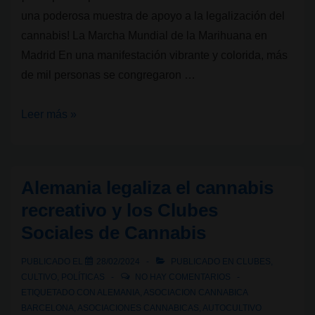
una poderosa muestra de apoyo a la legalización del
cannabis! La Marcha Mundial de la Marihuana en
Madrid En una manifestación vibrante y colorida, más
de mil personas se congregaron …
Más
Leer más »
de
mil
personas
Alemania legaliza el cannabis
en
recreativo y los Clubes
la
Sociales de Cannabis
Marcha
Mundial
PUBLICADO EL
28/02/2024
PUBLICADO EN
CLUBES
,
de
CULTIVO
,
POLÍTICAS
NO HAY COMENTARIOS
la
ETIQUETADO CON
ALEMANIA
,
ASOCIACION CANNABICA
BARCELONA
,
ASOCIACIONES CANNABICAS
,
AUTOCULTIVO
Marihuana