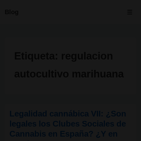
↓
Blog
Saltar
ME
al
contenido
principal
Etiqueta:
regulacion
autocultivo marihuana
Legalidad cannábica VII: ¿Son
legales los Clubes Sociales de
Cannabis en España? ¿Y en