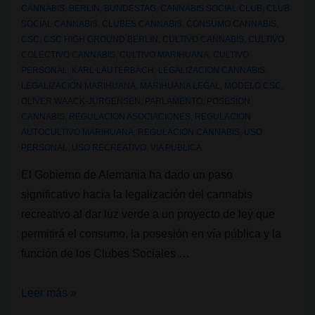
CANNABIS
,
BERLIN
,
BUNDESTAG
,
CANNABIS SOCIAL CLUB
,
CLUB
en
SOCIAL CANNABIS
,
CLUBES CANNABIS
,
CONSUMO CANNABIS
,
Madrid
CSC
,
CSC HIGH GROUND BERLIN
,
CULTIVO CANNABIS
,
CULTIVO
COLECTIVO CANNABIS
,
CULTIVO MARIHUANA
,
CULTIVO
PERSONAL
,
KARL LAUTERBACH
,
LEGALIZACION CANNABIS
,
LEGALIZACION MARIHUANA
,
MARIHUANA LEGAL
,
MODELO CSC
,
OLIVER WAACK-JURGENSEN
,
PARLAMENTO
,
POSESION
CANNABIS
,
REGULACION ASOCIACIONES
,
REGULACION
AUTOCULTIVO MARIHUANA
,
REGULACION CANNABIS
,
USO
PERSONAL
,
USO RECREATIVO
,
VIA PUBLICA
El Gobierno de Alemania ha dado un paso
significativo hacia la legalización del cannabis
recreativo al dar luz verde a un proyecto de ley que
permitirá el consumo, la posesión en vía pública y la
función de los Clubes Sociales …
Alemania
Leer más »
legaliza