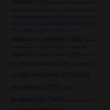
cannabis
(129)
legalizacion marihuana
(46)
ley sobre cannabis
(49)
madrid
(38)
marihuana legal
marihuana terapeutica
(51)
posesion cannabis
(32)
(45)
regulacion asociaciones
reduccion riesgos
(38)
(47)
regulacion autocultivo marihuana
(39)
regulacion cannabis
(181)
regulacion
regulacion cultivo cannabis
(33)
cannabis terapeutico
(25)
regulacion integral cannabis
(79)
terpenos
(25)
uso adulto
(134)
thc
(80)
uso medicinal
uso
uso personal
(276)
(42)
recreativo
(279)
uso
terapeutico
(245)
venta cannabis
(38)
video
(64)
venta marihuana
(32)