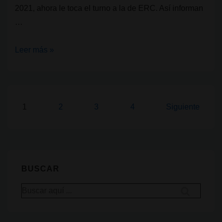
2021, ahora le toca el turno a la de ERC. Así informan
…
El
Leer más »
cannabis
se
vuelve
a
Paginación
1
2
3
4
Siguiente
debatir
de
en
entradas
el
Congreso
BUSCAR
de
los
Buscar
por:
Diputados