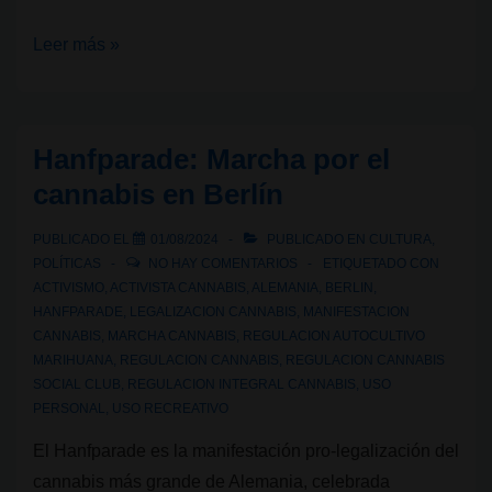
Marcha
Leer más »
Mundial
de
la
Hanfparade: Marcha por el
Marihuana
cannabis en Berlín
2025
en
PUBLICADO EL
01/08/2024
PUBLICADO EN
CULTURA
,
Madrid
POLÍTICAS
NO HAY COMENTARIOS
ETIQUETADO CON
ACTIVISMO
,
ACTIVISTA CANNABIS
,
ALEMANIA
,
BERLIN
,
HANFPARADE
,
LEGALIZACION CANNABIS
,
MANIFESTACION
CANNABIS
,
MARCHA CANNABIS
,
REGULACION AUTOCULTIVO
MARIHUANA
,
REGULACION CANNABIS
,
REGULACION CANNABIS
SOCIAL CLUB
,
REGULACION INTEGRAL CANNABIS
,
USO
PERSONAL
,
USO RECREATIVO
El Hanfparade es la manifestación pro-legalización del
cannabis más grande de Alemania, celebrada