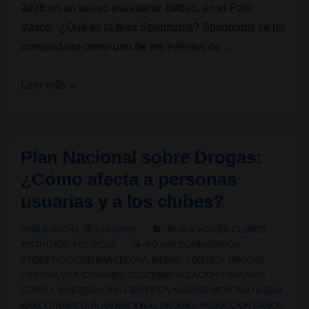
2026 en un nuevo escenario: Bilbao, en el País
Vasco. ¿Qué es la feria Spannabis? Spannabis se ha
consolidado como uno de los eventos de …
Spannabis
Leer más »
2026
en
Bilbao:
Plan Nacional sobre Drogas:
la
¿Cómo afecta a personas
feria
usuarias y a los clubes?
del
cannabis
PUBLICADO EL
19/03/2026
PUBLICADO EN
CLUBES
,
más
INSTITUTOS
,
POLÍTICAS
NO HAY COMENTARIOS
grande
ETIQUETADO CON
BARCELONA
,
BILBAO
,
CONTROL DROGAS
,
CRIMINALIZAR CANNABIS
,
DESCRIMINALIZACION CANNABIS
,
de
ESPAÑA
,
INVESTIGACION CIENTIFICA
,
MADRID
,
MERCADO ILEGAL
,
Europa
NARCOTRAFICO
,
PLAN NACIONAL DROGAS
,
REDUCCION DAÑOS
,