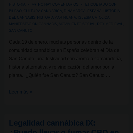
a
HISTORIA
NO HAY COMENTARIOS
ETIQUETADO CON
BILBAO
,
CULTURA CANNABICA
,
DINAMARCA
,
ESPAÑA
,
HISTORIA
personas
DEL CANNABIS
,
HISTORIA MARIHUANA
,
IGLESIA CATOLICA
,
usuarias
MANIFESTACION CANNABIS
,
MOVIMIENTO SOCIAL
,
REY MEDIEVAL
,
y
SAN CANUTO
a
Cada 19 de enero, muchas personas dentro de la
los
comunidad cannábica en España celebran el Día de
clubes?
San Canuto, una festividad con aroma a camaradería,
historia alternativa y reivindicación del amor por la
planta. ¿Quién fue San Canuto? San Canuto …
Cultura
Leer más »
Cannábica:
San
Canuto
Legalidad cannábica IX:
¿Puedo llevar o fumar CBD en