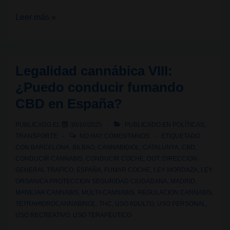
Legalidad
Leer más »
cannábica
IX:
¿Puedo
Legalidad cannábica VIII:
llevar
¿Puedo conducir fumando
o
CBD en España?
fumar
CBD
PUBLICADO EL
30/10/2025
PUBLICADO EN
POLÍTICAS
,
en
TRANSPORTE
NO HAY COMENTARIOS
ETIQUETADO
las
CON
BARCELONA
,
BILBAO
,
CANNABIDIOL
,
CATALUNYA
,
CBD
,
CONDUCIR CANNABIS
,
CONDUCIR COCHE
,
DGT
,
DIRECCION
calles
GENERAL TRAFICO
,
ESPAÑA
,
FUMAR COCHE
,
LEY MORDAZA
,
LEY
de
ORGANICA PROTECCION SEGURIDAD CIUDADANA
,
MADRID
,
España?
MANEJAR CANNABIS
,
MULTA CANNABIS
,
REGULACION CANNABIS
,
TETRAHIDROCANNABINOL
,
THC
,
USO ADULTO
,
USO PERSONAL
,
USO RECREATIVO
,
USO TERAPEUTICO