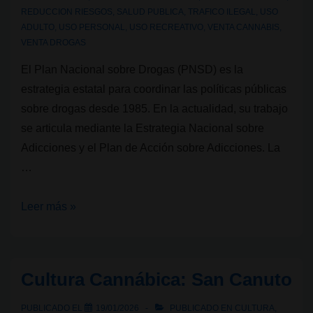
REDUCCION RIESGOS
,
SALUD PUBLICA
,
TRAFICO ILEGAL
,
USO
ADULTO
,
USO PERSONAL
,
USO RECREATIVO
,
VENTA CANNABIS
,
VENTA DROGAS
El Plan Nacional sobre Drogas (PNSD) es la
estrategia estatal para coordinar las políticas públicas
sobre drogas desde 1985. En la actualidad, su trabajo
se articula mediante la Estrategia Nacional sobre
Adicciones y el Plan de Acción sobre Adicciones. La
…
Plan
Leer más »
Nacional
sobre
Drogas:
Cultura Cannábica: San Canuto
¿Cómo
afecta
PUBLICADO EL
19/01/2026
PUBLICADO EN
CULTURA
,