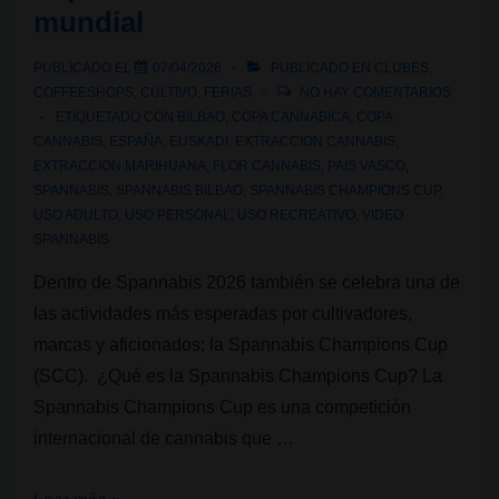
mundial
año,
nueva
PUBLICADO EL
07/04/2026
PUBLICADO EN
CLUBES
,
sede,
COFFEESHOPS
,
CULTIVO
,
FERIAS
NO HAY COMENTARIOS
misma
ETIQUETADO CON
BILBAO
,
COPA CANNABICA
,
COPA
CANNABIS
,
ESPAÑA
,
EUSKADI
,
EXTRACCION CANNABIS
,
energía
EXTRACCION MARIHUANA
,
FLOR CANNABIS
,
PAIS VASCO
,
SPANNABIS
,
SPANNABIS BILBAO
,
SPANNABIS CHAMPIONS CUP
,
USO ADULTO
,
USO PERSONAL
,
USO RECREATIVO
,
VIDEO
SPANNABIS
Dentro de Spannabis 2026 también se celebra una de
las actividades más esperadas por cultivadores,
marcas y aficionados: la Spannabis Champions Cup
(SCC). ¿Qué es la Spannabis Champions Cup? La
Spannabis Champions Cup es una competición
internacional de cannabis que …