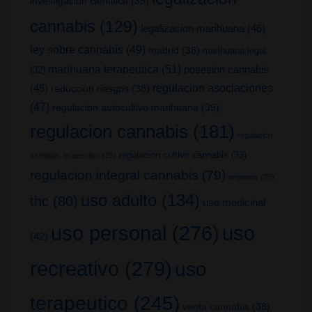
investigacion cientifica
(39)
cannabis
(129)
legalizacion marihuana
(46)
ley sobre cannabis
(49)
madrid
(38)
marihuana legal
marihuana terapeutica
(51)
posesion cannabis
(32)
(45)
regulacion asociaciones
reduccion riesgos
(38)
(47)
regulacion autocultivo marihuana
(39)
regulacion cannabis
(181)
regulacion
regulacion cultivo cannabis
(33)
cannabis terapeutico
(25)
regulacion integral cannabis
(79)
terpenos
(25)
uso adulto
(134)
thc
(80)
uso medicinal
uso
uso personal
(276)
(42)
recreativo
(279)
uso
terapeutico
(245)
venta cannabis
(38)