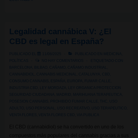
puede
fumar
cannabis
Legalidad cannábica V: ¿El
en
CBD es legal en España?
las
calles
PUBLICADO EL
11/08/2025
PUBLICADO EN
MEDICINA
,
de
POLÍTICAS
NO HAY COMENTARIOS
ETIQUETADO CON
Bilbao?
BARCELONA
,
BILBAO
,
CAÑAMO
,
CAÑAMO INDUSTRIAL
,
CANNABIDIOL
,
CANNABIS MEDICINAL
,
CATALUNYA
,
CBD
,
CONSUMO CANNABIS
,
ESPAÑA
,
EUROPA
,
FUMAR CALLE
,
INDUSTRIA CBD
,
LEY MORDAZA
,
LEY ORGANICA PROTECCION
SEGURIDAD CIUDADANA
,
MADRID
,
MARIHUANA TERAPEUTICA
,
POSESION CANNABIS
,
PROHIBIDO FUMAR CALLE
,
THC
,
USO
ADULTO
,
USO PERSONAL
,
USO RECREATIVO
,
USO TERAPEUTICO
,
VENTA FLORES
,
VENTA FLORES CBD
,
VIA PUBLICA
El CBD (cannabidiol) se ha convertido en uno de los
compuestos más populares del cannabis gracias a sus