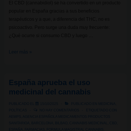
El CBD (cannabidiol) se ha convertido en un producto
popular en España gracias a sus beneficios
terapéuticos y a que, a diferencia del THC, no es
psicoactivo. Pero surge una duda muy frecuente:
¿Qué ocurre si consumo CBD y luego …
Legalidad
Leer más »
cannábica
VIII:
¿Puedo
España aprueba el uso
conducir
medicinal del cannabis
fumando
CBD
PUBLICADO EL
15/10/2025
PUBLICADO EN
MEDICINA
,
en
POLÍTICAS
NO HAY COMENTARIOS
ETIQUETADO CON
España?
AEMPS
,
AGENCIA ESPAÑOLA MEDICAMENTOS PRODUCTOS
SANITARIOA
,
BARCELONA
,
BILBAO
,
CANNABIS MEDICINAL
,
CBD
,
ESPAÑA
,
FARMACIAS
,
FORMULA MAGISTRAL CANNABIS
,