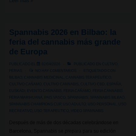
Spannabis
Leer más »
Champions
Cup:
la
Spannabis 2026 en Bilbao: la
copa
feria del cannabis más grande
cannábica
de Europa
de
referencia
PUBLICADO EL
02/04/2026
PUBLICADO EN
CULTIVO
,
mundial
FERIAS
NO HAY COMENTARIOS
ETIQUETADO CON
BILBAO
,
CANNABIS MEDICINAL
,
CANNABIS TERAPEUTICO
,
CULTIVO CAÑAMO
,
CULTIVO CANNABIS
,
CULTIVO CBD
,
ESPAÑA
,
EUSKADI
,
EVENTO CANNABIS
,
FERIA CAÑAMO
,
FERIA CANNABIS
,
FERIA MARIHUANA
,
PAIS VASCO
,
SPANNABIS
,
SPANNABIS BILBAO
,
SPANNABIS CHAMPIONS CUP
,
USO ADULTO
,
USO PERSONAL
,
USO
RECREATIVO
,
USO TERAPEUTICO
,
VIDEO SPANNABIS
Después de más de dos décadas celebrándose en
Barcelona, Spannabis se prepara para su edición