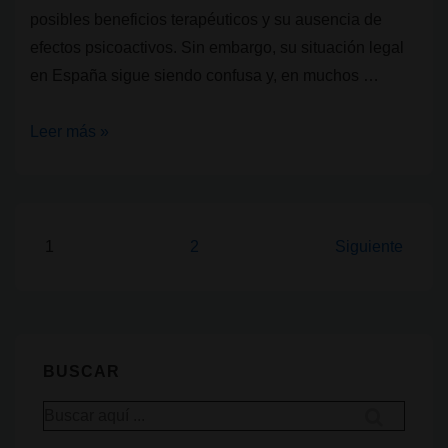
posibles beneficios terapéuticos y su ausencia de
efectos psicoactivos. Sin embargo, su situación legal
en España sigue siendo confusa y, en muchos …
Legalidad
Leer más »
cannábica
V:
¿El
CBD
Paginación
1
2
Siguiente
es
de
legal
entradas
en
España?
BUSCAR
Buscar
por: