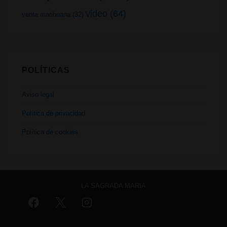
video
(64)
venta marihuana
(32)
POLÍTICAS
Aviso legal
Política de privacidad
Política de cookies
LA SAGRADA MARIA
Aviso legal
Política de privacidad
Política de cookies