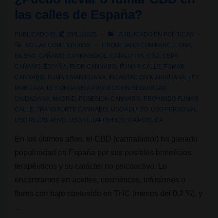
las calles de España?
PUBLICADO EL
29/11/2025
PUBLICADO EN
POLÍTICAS
NO HAY COMENTARIOS
ETIQUETADO CON
BARCELONA
,
BILBAO
,
CAÑAMO
,
CANNABIDIOL
,
CATALUNYA
,
CBD
,
CEPA
CAÑAMO
,
ESPAÑA
,
FLOR CANNABIS
,
FUMAR CALLE
,
FUMAR
CANNABIS
,
FUMAR MARIHUANA
,
INCAUTACION MARIHUANA
,
LEY
MORDAZA
,
LEY ORGANICA PROTECCION SEGURIDAD
CIUDADANA
,
MADRID
,
POSESION CANNABIS
,
PROHIBIDO FUMAR
CALLE
,
TRANSPORTE CANNABIS
,
USO ADULTO
,
USO PERSONAL
,
USO RECREATIVO
,
USO TERAPEUTICO
,
VIA PUBLICA
En los últimos años, el CBD (cannabidiol) ha ganado
popularidad en España por sus posibles beneficios
terapéuticos y su carácter no psicoactivo. Lo
encontramos en aceites, cosméticos, infusiones o
flores con bajo contenido en THC (menos del 0,2 %), y
…