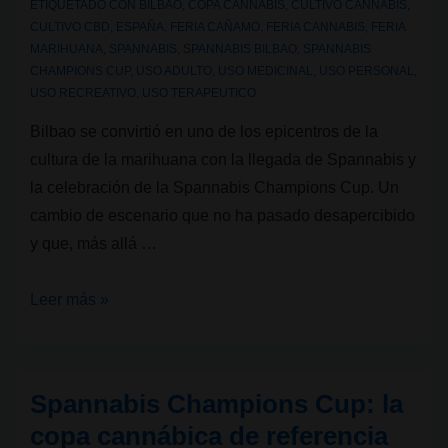
ETIQUETADO CON
BILBAO
,
COPA CANNABIS
,
CULTIVO CANNABIS
,
CULTIVO CBD
,
ESPAÑA
,
FERIA CAÑAMO
,
FERIA CANNABIS
,
FERIA
MARIHUANA
,
SPANNABIS
,
SPANNABIS BILBAO
,
SPANNABIS
CHAMPIONS CUP
,
USO ADULTO
,
USO MEDICINAL
,
USO PERSONAL
,
USO RECREATIVO
,
USO TERAPEUTICO
Bilbao se convirtió en uno de los epicentros de la
cultura de la marihuana con la llegada de Spannabis y
la celebración de la Spannabis Champions Cup. Un
cambio de escenario que no ha pasado desapercibido
y que, más allá …
Spannabis
Leer más »
2026
en
Bilbao
Spannabis Champions Cup: la
con
copa cannábica de referencia
nuevo