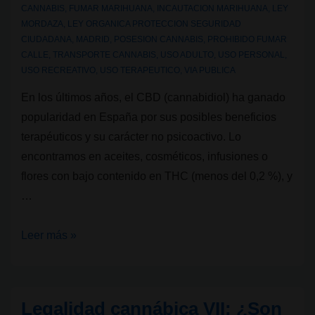
CANNABIS
,
FUMAR MARIHUANA
,
INCAUTACION MARIHUANA
,
LEY
5
MORDAZA
,
LEY ORGANICA PROTECCION SEGURIDAD
gramos
CIUDADANA
,
MADRID
,
POSESION CANNABIS
,
PROHIBIDO FUMAR
de
CALLE
,
TRANSPORTE CANNABIS
,
USO ADULTO
,
USO PERSONAL
,
USO RECREATIVO
,
USO TERAPEUTICO
,
VIA PUBLICA
cannabis
En los últimos años, el CBD (cannabidiol) ha ganado
popularidad en España por sus posibles beneficios
terapéuticos y su carácter no psicoactivo. Lo
encontramos en aceites, cosméticos, infusiones o
flores con bajo contenido en THC (menos del 0,2 %), y
…
Legalidad
Leer más »
cannábica
IX:
¿Puedo
Legalidad cannábica VII: ¿Son
llevar