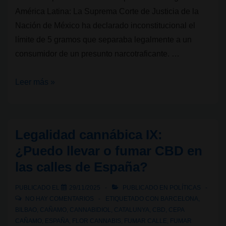
América Latina: La Suprema Corte de Justicia de la
Nación de México ha declarado inconstitucional el
límite de 5 gramos que separaba legalmente a un
consumidor de un presunto narcotraficante. …
La
Leer más »
Suprema
Corte
de
Legalidad cannábica IX:
México
¿Puedo llevar o fumar CBD en
elimina
las calles de España?
el
límite
PUBLICADO EL
29/11/2025
PUBLICADO EN
POLÍTICAS
de
NO HAY COMENTARIOS
ETIQUETADO CON
BARCELONA
,
posesión
BILBAO
,
CAÑAMO
,
CANNABIDIOL
,
CATALUNYA
,
CBD
,
CEPA
CAÑAMO
,
ESPAÑA
,
FLOR CANNABIS
,
FUMAR CALLE
,
FUMAR
de