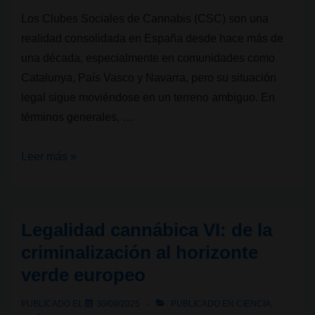
Los Clubes Sociales de Cannabis (CSC) son una
realidad consolidada en España desde hace más de
una década, especialmente en comunidades como
Catalunya, País Vasco y Navarra, pero su situación
legal sigue moviéndose en un terreno ambiguo. En
términos generales, …
Legalidad
Leer más »
cannábica
VII:
¿Son
Legalidad cannábica VI: de la
legales
criminalización al horizonte
los
verde europeo
Clubes
Sociales
PUBLICADO EL
30/09/2025
PUBLICADO EN
CIENCIA
,
de