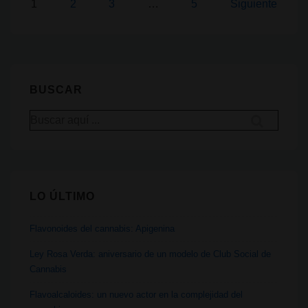
y
Paginación
1
2
3
…
5
Siguiente
prejuicios
de
entradas
BUSCAR
Buscar
por:
LO ÚLTIMO
Flavonoides del cannabis: Apigenina
Ley Rosa Verda: aniversario de un modelo de Club Social de
Cannabis
Flavoalcaloides: un nuevo actor en la complejidad del