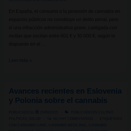
RECREATIVO
,
USO TERAPEUTICO
En España, el consumo o la posesión de cannabis en
espacios públicos no constituye un delito penal, pero
sí una infracción administrativa grave, castigada con
multas que oscilan entre 601 € y 30 000 €, según lo
dispuesto en el …
¿Se
Leer más »
puede
fumar
cannabis
Avances recientes en Eslovenia
en
y Polonia sobre el cannabis
las
calles
PUBLICADO EL
25/08/2025
PUBLICADO EN
CULTIVO
,
de
POLÍTICAS
,
SALUD
NO HAY COMENTARIOS
ETIQUETADO
Bilbao?
CON
CANNABIS CARD
,
CANNABIS MEDICINAL
,
CANNABIS