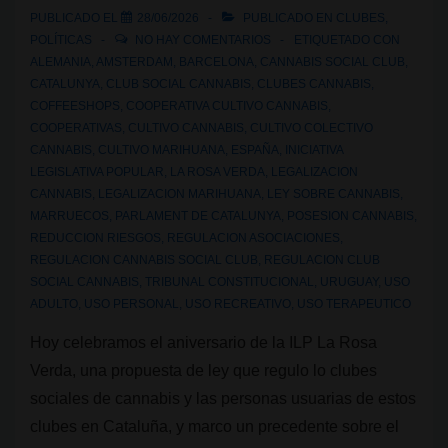
PUBLICADO EL
28/06/2026
PUBLICADO EN
CLUBES
,
POLÍTICAS
NO HAY COMENTARIOS
ETIQUETADO CON
ALEMANIA
,
AMSTERDAM
,
BARCELONA
,
CANNABIS SOCIAL CLUB
,
CATALUNYA
,
CLUB SOCIAL CANNABIS
,
CLUBES CANNABIS
,
COFFEESHOPS
,
COOPERATIVA CULTIVO CANNABIS
,
COOPERATIVAS
,
CULTIVO CANNABIS
,
CULTIVO COLECTIVO
CANNABIS
,
CULTIVO MARIHUANA
,
ESPAÑA
,
INICIATIVA
LEGISLATIVA POPULAR
,
LA ROSA VERDA
,
LEGALIZACION
CANNABIS
,
LEGALIZACION MARIHUANA
,
LEY SOBRE CANNABIS
,
MARRUECOS
,
PARLAMENT DE CATALUNYA
,
POSESION CANNABIS
,
REDUCCION RIESGOS
,
REGULACION ASOCIACIONES
,
REGULACION CANNABIS SOCIAL CLUB
,
REGULACION CLUB
SOCIAL CANNABIS
,
TRIBUNAL CONSTITUCIONAL
,
URUGUAY
,
USO
ADULTO
,
USO PERSONAL
,
USO RECREATIVO
,
USO TERAPEUTICO
Hoy celebramos el aniversario de la ILP La Rosa
Verda, una propuesta de ley que regulo lo clubes
sociales de cannabis y las personas usuarias de estos
clubes en Cataluña, y marco un precedente sobre el