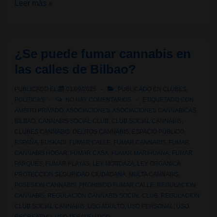
Legalidad
Leer más »
cannábica
VI:
de
¿Se puede fumar cannabis en
la
las calles de Bilbao?
criminalización
al
PUBLICADO EL
01/09/2025
PUBLICADO EN
CLUBES
,
horizonte
POLÍTICAS
NO HAY COMENTARIOS
ETIQUETADO CON
verde
AMBITO PRIVADO
,
ASOCIACIONES
,
ASOCIACIONES CANNABICAS
,
BILBAO
,
CANNABIS SOCIAL CLUB
,
CLUB SOCIAL CANNABIS
,
europeo
CLUBES CANNABIS
,
DELITOS CANNABIS
,
ESPACIO PUBLICO
,
ESPAÑA
,
EUSKADI
,
FUMAR CALLE
,
FUMAR CANNABIS
,
FUMAR
CANNABIS HOGAR
,
FUMAR CASA
,
FUMAR MARIHUANA
,
FUMAR
PARQUES
,
FUMAR PLAYAS
,
LEY MORDAZA
,
LEY ORGANICA
PROTECCION SEGURIDAD CIUDADANA
,
MULTA CANNABIS
,
POSESION CANNABIS
,
PROHIBIDO FUMAR CALLE
,
REGULACION
CANNABIS
,
REGULACION CANNABIS SOCIAL CLUB
,
REGULACION
CLUB SOCIAL CANNABIS
,
USO ADULTO
,
USO PERSONAL
,
USO