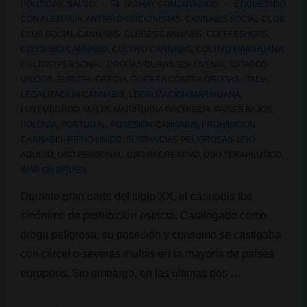
POLÍTICAS
,
SALUD
NO HAY COMENTARIOS
ETIQUETADO
Cannabis
CON
ALEMANIA
,
ANTIPROHIBICIONISTAS
,
CANNABIS SOCIAL CLUB
,
CLUB SOCIAL CANNABIS
,
CLUBES CANNABIS
,
COFFEESHOPS
,
en
CONSUMO CANNABIS
,
CULTIVO CANNABIS
,
CULTIVO MARIHUANA
,
España?
CULTIVO PERSONAL
,
DROGAS DURAS
,
ESLOVENIA
,
ESTADOS
¿Y
UNIDOS
,
EUROPA
,
GRECIA
,
GUERRA CONTRA DROGAS
,
ITALIA
,
en
LEGALIZACION CANNABIS
,
LEGALIZACION MARIHUANA
,
LUXEMBURGO
,
MALTA
,
MARIHUANA PROHIBIDA
,
PAISES BAJOS
,
Catalunya?
POLONIA
,
PORTUGAL
,
POSESION CANNABIS
,
PROHIBICION
CANNABIS
,
REINO UNIDO
,
SUSTANCIAS PELIGROSAS
,
USO
ADULTO
,
USO PERSONAL
,
USO RECREATIVO
,
USO TERAPEUTICO
,
WAR ON DRUGS
Durante gran parte del siglo XX, el cannabis fue
sinónimo de prohibición estricta. Catalogado como
droga peligrosa, su posesión y consumo se castigaba
con cárcel o severas multas en la mayoría de países
europeos. Sin embargo, en las últimas dos …