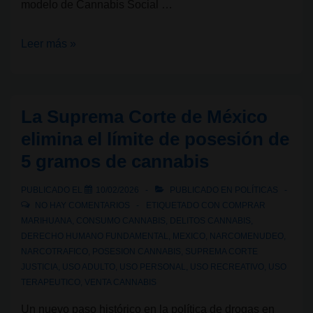
modelo de Cannabis Social …
Ley
Leer más »
Rosa
Verda:
aniversario
La Suprema Corte de México
de
elimina el límite de posesión de
un
5 gramos de cannabis
modelo
de
PUBLICADO EL
10/02/2026
PUBLICADO EN
POLÍTICAS
Club
NO HAY COMENTARIOS
ETIQUETADO CON
COMPRAR
Social
MARIHUANA
,
CONSUMO CANNABIS
,
DELITOS CANNABIS
,
DERECHO HUMANO FUNDAMENTAL
,
MEXICO
,
NARCOMENUDEO
,
de
NARCOTRAFICO
,
POSESION CANNABIS
,
SUPREMA CORTE
Cannabis
JUSTICIA
,
USO ADULTO
,
USO PERSONAL
,
USO RECREATIVO
,
USO
TERAPEUTICO
,
VENTA CANNABIS
Un nuevo paso histórico en la política de drogas en