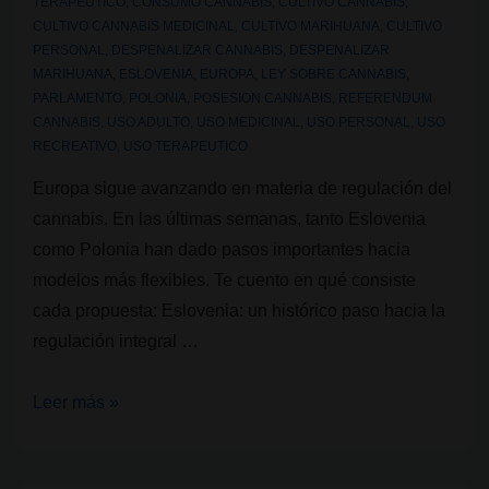
TERAPEUTICO
,
CONSUMO CANNABIS
,
CULTIVO CANNABIS
,
CULTIVO CANNABIS MEDICINAL
,
CULTIVO MARIHUANA
,
CULTIVO
PERSONAL
,
DESPENALIZAR CANNABIS
,
DESPENALIZAR
MARIHUANA
,
ESLOVENIA
,
EUROPA
,
LEY SOBRE CANNABIS
,
PARLAMENTO
,
POLONIA
,
POSESION CANNABIS
,
REFERENDUM
CANNABIS
,
USO ADULTO
,
USO MEDICINAL
,
USO PERSONAL
,
USO
RECREATIVO
,
USO TERAPEUTICO
Europa sigue avanzando en materia de regulación del
cannabis. En las últimas semanas, tanto Eslovenia
como Polonia han dado pasos importantes hacia
modelos más flexibles. Te cuento en qué consiste
cada propuesta: Eslovenia: un histórico paso hacia la
regulación integral …
Avances
Leer más »
recientes
en