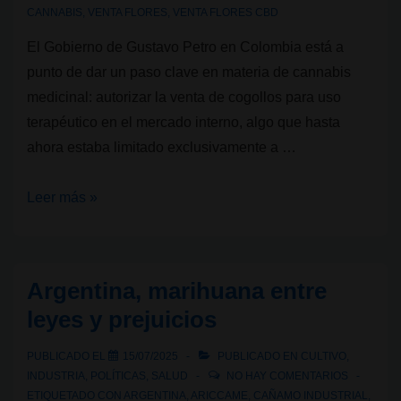
CANNABIS
,
VENTA FLORES
,
VENTA FLORES CBD
El Gobierno de Gustavo Petro en Colombia está a
punto de dar un paso clave en materia de cannabis
medicinal: autorizar la venta de cogollos para uso
terapéutico en el mercado interno, algo que hasta
ahora estaba limitado exclusivamente a …
Colombia
Leer más »
avanza
hacia
la
Argentina, marihuana entre
venta
leyes y prejuicios
legal
de
PUBLICADO EL
15/07/2025
PUBLICADO EN
CULTIVO
,
cannabis
INDUSTRIA
,
POLÍTICAS
,
SALUD
NO HAY COMENTARIOS
medicinal:
ETIQUETADO CON
ARGENTINA
,
ARICCAME
,
CAÑAMO INDUSTRIAL
,