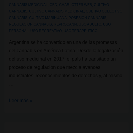
CANNABIS MEDICINAL
,
CBD
,
CHARLOTTES WEB
,
CULTIVO
¿qué
CANNABIS
,
CULTIVO CANNABIS MEDICINAL
,
CULTIVO COLECTIVO
significa
CANNABIS
,
CULTIVO MARIHUANA
,
POSESION CANNABIS
,
este
REGULACION CANNABIS
,
REPROCANN
,
USO ADULTO
,
USO
PERSONAL
,
USO RECREATIVO
,
USO TERAPEUTICO
paso?
Argentina se ha convertido en una de las promesas
del cannabis en América Latina. Desde la legalización
del uso medicinal en 2017, el país ha transitado un
proceso de regulación que mezcla avances
industriales, reconocimientos de derechos y, al mismo
…
Argentina,
Leer más »
marihuana
entre
leyes