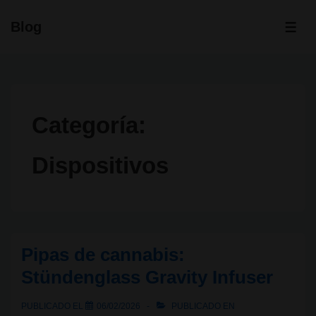
↓
Blog
Saltar
ME
al
contenido
principal
Categoría:
Dispositivos
Pipas de cannabis:
Stündenglass Gravity Infuser
PUBLICADO EL
06/02/2026
PUBLICADO EN