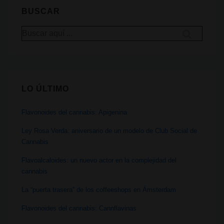
Gravity
BUSCAR
Infuser
Buscar
por:
LO ÚLTIMO
Flavonoides del cannabis: Apigenina
Ley Rosa Verda: aniversario de un modelo de Club Social de
Cannabis
Flavoalcaloides: un nuevo actor en la complejidad del
cannabis
La “puerta trasera” de los coffeeshops en Ámsterdam
Flavonoides del cannabis: Cannflavinas