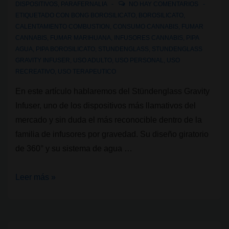
DISPOSITIVOS
,
PARAFERNALIA
NO HAY COMENTARIOS
ETIQUETADO CON
BONG BOROSILICATO
,
BOROSILICATO
,
CALENTAMIENTO COMBUSTION
,
CONSUMO CANNABIS
,
FUMAR
CANNABIS
,
FUMAR MARIHUANA
,
INFUSORES CANNABIS
,
PIPA
AGUA
,
PIPA BOROSILICATO
,
STUNDENGLASS
,
STUNDENGLASS
GRAVITY INFUSER
,
USO ADULTO
,
USO PERSONAL
,
USO
RECREATIVO
,
USO TERAPEUTICO
En este artículo hablaremos del Stündenglass Gravity
Infuser, uno de los dispositivos más llamativos del
mercado y sin duda el más reconocible dentro de la
familia de infusores por gravedad. Su diseño giratorio
de 360° y su sistema de agua …
Pipas
Leer más »
de
cannabis:
Stündenglass