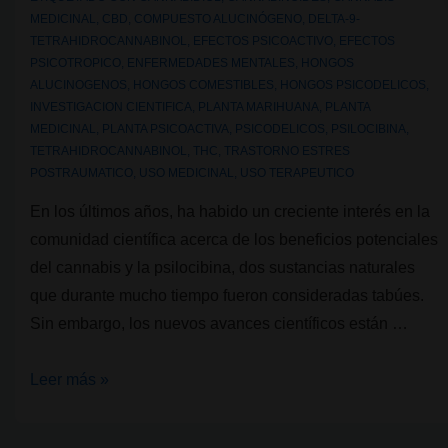
MEDICINAL
,
CBD
,
COMPUESTO ALUCINÓGENO
,
DELTA-9-
efectos
TETRAHIDROCANNABINOL
,
EFECTOS PSICOACTIVO
,
EFECTOS
PSICOTROPICO
,
ENFERMEDADES MENTALES
,
HONGOS
ALUCINOGENOS
,
HONGOS COMESTIBLES
,
HONGOS PSICODELICOS
,
INVESTIGACION CIENTIFICA
,
PLANTA MARIHUANA
,
PLANTA
MEDICINAL
,
PLANTA PSICOACTIVA
,
PSICODELICOS
,
PSILOCIBINA
,
TETRAHIDROCANNABINOL
,
THC
,
TRASTORNO ESTRES
POSTRAUMATICO
,
USO MEDICINAL
,
USO TERAPEUTICO
En los últimos años, ha habido un creciente interés en la
comunidad científica acerca de los beneficios potenciales
del cannabis y la psilocibina, dos sustancias naturales
que durante mucho tiempo fueron consideradas tabúes.
Sin embargo, los nuevos avances científicos están …
La
Leer más »
psilocibina
y