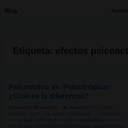
↓
Navegació
Blog
Asocia
Saltar
principal
al
contenido
principal
Etiqueta:
efectos psicoac
Psicoactivo vs. Psicotrópico:
¿Cuál es la diferencia?
PUBLICADO EL
31/05/2025
PUBLICADO EN
CULTURA
,
POLÍTICAS
,
SALUD
NO HAY COMENTARIOS
ETIQUETADO
CON
ALCOHOL
,
ANTIDEPRESIVO
,
CAFE
,
CANNABINOIDES
,
EFECTOS
PSICOACTIVO
,
EFECTOS PSICOTROPICO
,
ESPAÑA
,
MERCADO ILEGAL
,