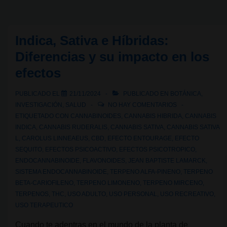
consumo
de
cannabis:
Indica, Sativa e Híbridas:
persona,
Diferencias y su impacto en los
sustancia
efectos
y
contexto
PUBLICADO EL
21/11/2024
PUBLICADO EN
BOTÁNICA
,
INVESTIGACIÓN
,
SALUD
NO HAY COMENTARIOS
ETIQUETADO CON
CANNABINOIDES
,
CANNABIS HIBRIDA
,
CANNABIS
INDICA
,
CANNABIS RUDERALIS
,
CANNABIS SATIVA
,
CANNABIS SATIVA
L
,
CAROLUS LINNEAEUS
,
CBD
,
EFECTO ENTOURAGE
,
EFECTO
SEQUITO
,
EFECTOS PSICOACTIVO
,
EFECTOS PSICOTROPICO
,
ENDOCANNABINOIDE
,
FLAVONOIDES
,
JEAN BAPTISTE LAMARCK
,
SISTEMA ENDOCANNABINOIDE
,
TERPENO ALFA-PINENO
,
TERPENO
BETA-CARIOFILENO
,
TERPENO LIMONENO
,
TERPENO MIRCENO
,
TERPENOS
,
THC
,
USO ADULTO
,
USO PERSONAL
,
USO RECREATIVO
,
USO TERAPEUTICO
Cuando te adentras en el mundo de la planta de