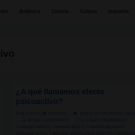
n
ción
Botánica
Ciencia
Cultura
Industria
tivo
¿A qué llamamos efecto
psicoactivo?
PUBLICADO EL
20/04/2025
PUBLICADO EN
CIENCIA
,
SALU
NO HAY COMENTARIOS
ETIQUETADO CON
ANSIEDAD
,
CANNABIS HIBRIDA
,
CANNABIS INDICA
,
CANNABIS MEDICINAL
,
CANNABIS SATIVA
,
CANNABIS TERAPEUTICO
,
EFECTOS PSICOACTI