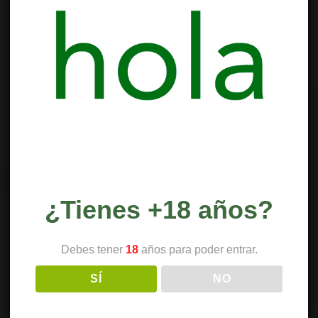
alimentos …
Comestibles
Leer más »
con
cannabis:
Una
experiencia
más
allá
del
¿Tienes +18 años?
humo
Debes tener
18
años para poder entrar.
SÍ
NO