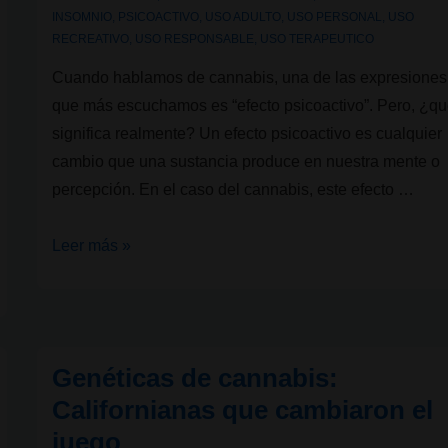
INSOMNIO
,
PSICOACTIVO
,
USO ADULTO
,
USO PERSONAL
,
USO
RECREATIVO
,
USO RESPONSABLE
,
USO TERAPEUTICO
Cuando hablamos de cannabis, una de las expresiones
que más escuchamos es “efecto psicoactivo”. Pero, ¿q
significa realmente? Un efecto psicoactivo es cualquier
cambio que una sustancia produce en nuestra mente o
percepción. En el caso del cannabis, este efecto …
¿A
Leer más »
qué
llamamos
efecto
psicoactivo?
Genéticas de cannabis:
Californianas que cambiaron el
juego