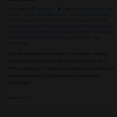
PUBLICADO EL
03/04/2025
PUBLICADO EN
INVESTIGACIÓN
,
SALUD
NO HAY COMENTARIOS
ETIQUETADO CON
DRUG
SET SETTING
,
EFECTO ENTOURAGE
,
EFECTO SEQUITO
,
EFECTOS
PSICOACTIVO
,
EFECTOS PSICOTROPICO
,
EFECTOS SECUNDARIOS
,
INVESTIGACION CIENTIFICA
,
LIBRO CANNABIS
,
REDUCCION RIESGOS
,
TRIANGULO CONSUMO
,
USO ADULTO
,
USO PERSONAL
,
USO
RECREATIVO
Cuando hablamos de cannabis y sus efectos, muchas
veces pensamos que todo depende de la planta en sí.
Pero ¿sabías que el impacto del consumo va mucho más
allá de la sustancia? Existe una teoría muy clara y
sencilla que …
El
Leer más »
triángulo
del