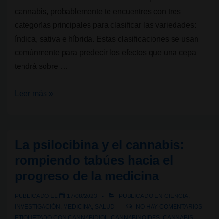
cannabis, probablemente te encuentres con tres
categorías principales para clasificar las variedades:
índica, sativa e híbrida. Estas clasificaciones se usan
comúnmente para predecir los efectos que una cepa
tendrá sobre …
Indica,
Leer más »
Sativa
e
Híbridas:
La psilocibina y el cannabis:
Diferencias
rompiendo tabúes hacia el
y
progreso de la medicina
su
impacto
PUBLICADO EL
17/08/2023
PUBLICADO EN
CIENCIA
,
en
INVESTIGACIÓN
,
MEDICINA
,
SALUD
NO HAY COMENTARIOS
los
ETIQUETADO CON
CANNABIDIOL
,
CANNABINOIDES
,
CANNABIS