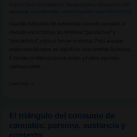
PSICOACTIVO
,
PSICOTROPICO
,
TRAFICO ILEGAL
,
USO ADULTO
,
USO
MEDICINAL
,
USO PERSONAL
,
USO RECREATIVO
,
USO TERAPEUTICO
Cuando hablamos de sustancias como el cannabis, a
menudo escuchamos los términos “psicoactivo” y
“psicotrópico” como si fueran lo mismo. Pero aunque
están relacionados, no significan exactamente lo mismo.
Entender la diferencia nos ayuda a hablar con más
claridad sobre …
Psicoactivo
Leer más »
vs.
Psicotrópico:
¿Cuál
El triángulo del consumo de
es
cannabis: persona, sustancia y
la
contexto
diferencia?