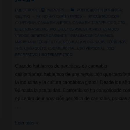
PUBLICADO EL
19/02/2025
PUBLICADO EN
BOTÁNICA
,
CULTIVO
NO HAY COMENTARIOS
ETIQUETADO CON
CALIFORNIA
,
CANNABIS HIBRIDA
,
CANNABIS TERAPEUTICO
,
CBD
,
EFECTOS PSICOACTIVO
,
EFECTOS PSICOTROPICO
,
ESTADOS
UNIDOS
,
GENETICA CANNABIS
,
LEGALIZACION CANNABIS
,
MARIHUANA TERAPEUTICA
,
REGULACION CANNABIS
,
TERPENOS
,
THC
,
USO ADULTO
,
USO MEDICINAL
,
USO PERSONAL
,
USO
RECREATIVO
,
USO TERAPEUTICO
Cuando hablamos de genéticas de cannabis
californianas, hablamos de una revolución que transfor
la industria y la cultura cannábica global. Desde los añ
90 hasta la actualidad, California se ha consolidado c
epicentro de innovación genética de cannabis, gracias 
…
Genéticas
Leer más »