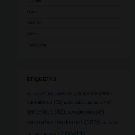
Linkedin
Tiktok
Youtube
Vimeo
Foursquare
ETIQUETAS
asociaciones
asociaciones
(39)
alemania
(27)
cannabicas
(61)
autocultivo cannabis
(40)
barcelona
(82)
cannabinoides
(45)
cannabis medicinal
(100)
cannabis
cannabis
social club
(45)