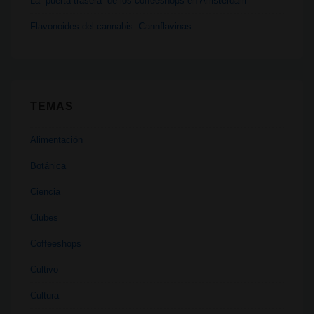
La “puerta trasera” de los coffeeshops en Ámsterdam
Flavonoides del cannabis: Cannflavinas
TEMAS
Alimentación
Botánica
Ciencia
Clubes
Coffeeshops
Cultivo
Cultura