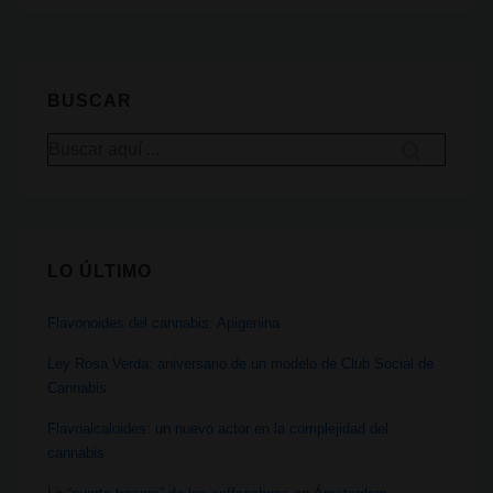
desde
el
inicio
BUSCAR
del
Buscar
prohibicionismo
por:
moderno
del
cannabis
LO ÚLTIMO
Flavonoides del cannabis: Apigenina
Ley Rosa Verda: aniversario de un modelo de Club Social de
Cannabis
Flavoalcaloides: un nuevo actor en la complejidad del
cannabis