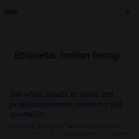
↓
Blog
Saltar
ME
al
contenido
principal
Etiqueta:
indian hemp
100 años desde el inicio del
prohibicionismo moderno del
cannabis
PUBLICADO EL
08/09/2025
PUBLICADO EN
CULTURA
,
POLÍTICAS
,
SALUD
NO HAY COMENTARIOS
ETIQUETADO