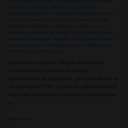
CON
CANNABIS MEDICINAL
,
CONSUMO MEDICINAS
,
CONTROL
DROGAS
,
CONVENCION INTERNACIONAL OPIO 1925
,
CONVENCION UNICA 1961
,
CRIMINALIZAR CANNABIS
,
EUROPA
,
GINEBRA
,
GUERRA CONTRA DROGAS
,
INDIAN HEMP
,
JUNTA
CENTRAL INTERNACIONAL OPIO
,
LISTA I
,
LISTA II
,
LISTA IV
,
MARIHUANA PROHIBIDA
,
MEDICAMENTOS CANNABIS
,
PRISION
CANNABIS
,
PROHIBICION CANNABIS
,
REGULACION CANNABIS
,
SUIZA
,
USO ADULTO
,
USO PERSONAL
,
USO RECREATIVO
,
USO
TERAPEUTICO
,
WAR ON DRUGS
Este año se cumplieron 100 años desde que el
cannabis fue incorporado a los tratados
internacionales de fiscalización. ¿Por qué este hito es
tan significativo? 1925: El punto de inflexión global El
origen del prohibicionismo moderno se encuentra en
la …
100
Leer más »
años