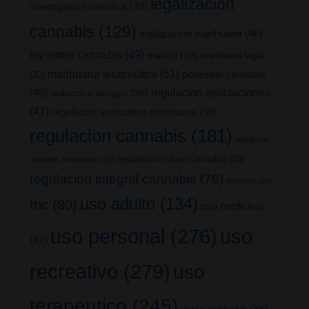
legalizacion
investigacion cientifica
(39)
cannabis
(129)
legalizacion marihuana
(46)
ley sobre cannabis
(49)
madrid
(38)
marihuana legal
marihuana terapeutica
(51)
posesion cannabis
(32)
(45)
regulacion asociaciones
reduccion riesgos
(38)
(47)
regulacion autocultivo marihuana
(39)
regulacion cannabis
(181)
regulacion
regulacion cultivo cannabis
(33)
cannabis terapeutico
(25)
regulacion integral cannabis
(79)
terpenos
(25)
uso adulto
(134)
thc
(80)
uso medicinal
uso
uso personal
(276)
(42)
recreativo
(279)
uso
terapeutico
(245)
venta cannabis
(38)