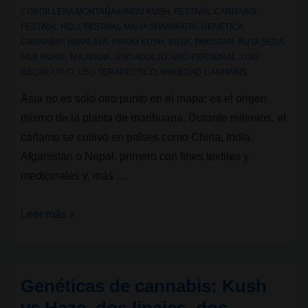
CORDILLERA MONTAÑA HINDU KUSH
,
FESTIVAL CANNABIS
,
FESTIVAL HOLI
,
FESTIVAL MAHA SHIVARATRI
,
GENETICA
CANNABIS
,
HIMALAYA
,
HINDU KUSH
,
INDIA
,
PAKISTAN
,
RUTA SEDA
,
SILK ROAD
,
TAILANDIA
,
USO ADULTO
,
USO PERSONAL
,
USO
RECREATIVO
,
USO TERAPEUTICO
,
VARIEDAD CANNABIS
Asia no es solo otro punto en el mapa: es el origen
mismo de la planta de marihuana. Durante milenios, el
cáñamo se cultivó en países como China, India,
Afganistán o Nepal, primero con fines textiles y
medicinales y, más …
Genéticas
Leer más »
de
cannabis:
La
Genéticas de cannabis: Kush
cuna