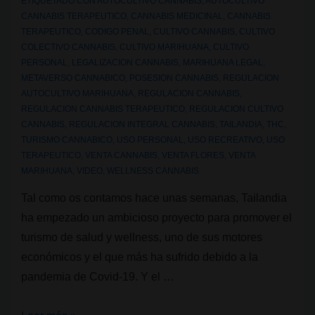
usa
ETIQUETADO CON
AUTOCULTIVO CANNABIS
,
AUTOCULTIVO
CANNABIS TERAPEUTICO
,
CANNABIS MEDICINAL
,
CANNABIS
cannabis
TERAPEUTICO
,
CODIGO PENAL
,
CULTIVO CANNABIS
,
CULTIVO
como
COLECTIVO CANNABIS
,
CULTIVO MARIHUANA
,
CULTIVO
alimento
PERSONAL
,
LEGALIZACION CANNABIS
,
MARIHUANA LEGAL
,
METAVERSO CANNABICO
,
POSESION CANNABIS
,
REGULACION
y
AUTOCULTIVO MARIHUANA
,
REGULACION CANNABIS
,
ha
REGULACION CANNABIS TERAPEUTICO
,
REGULACION CULTIVO
reducido
CANNABIS
,
REGULACION INTEGRAL CANNABIS
,
TAILANDIA
,
THC
,
el
TURISMO CANNABICO
,
USO PERSONAL
,
USO RECREATIVO
,
USO
TERAPEUTICO
,
VENTA CANNABIS
,
VENTA FLORES
,
VENTA
uso
MARIHUANA
,
VIDEO
,
WELLNESS CANNABIS
de
Tal como os contamos hace unas semanas, Tailandia
antibióticos
ha empezado un ambicioso proyecto para promover el
turismo de salud y wellness, uno de sus motores
económicos y el que más ha sufrido debido a la
pandemia de Covid-19. Y el …