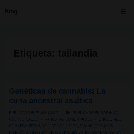
↓
Blog
Saltar
ME
al
contenido
principal
Etiqueta:
tailandia
Genéticas de cannabis: La
cuna ancestral asiática
PUBLICADO EL
02/10/2025
PUBLICADO EN
BOTÁNICA
,
CULTIVO
,
SALUD
NO HAY COMENTARIOS
ETIQUETADO
CON
AFGANISTAN
,
ASIA
,
BEBIDA BHANG
,
BHANG
,
CANNABIS
HIBRIDA
,
CANNABIS INDICA
,
CANNABIS SATIVA
,
CHARAS
,
CHINA
,