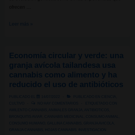
ofrecen …
Genéticas
Leer más »
de
cannabis:
Kush
Economía circular y verde: una
vs
granja avícola tailandesa usa
Haze,
cannabis como alimento y ha
dos
reducido el uso de antibióticos
linajes,
dos
PUBLICADO EL
14/07/2022
PUBLICADO EN
CIENCIA
,
mundos
CULTIVO
NO HAY COMENTARIOS
ETIQUETADO CON
de
AMILENTO CANNABIS
,
ANIMALES GRANJA
,
ANTIBIOTICOS
,
sensaciones
BRONQUITIS AVIAR
,
CANNABIS MEDICINAL
,
CONSUMO ANIMAL
,
CONSUMO HUMANO
,
GALLINA CANNABIS
,
GRANJA AVICOLA
,
GRANJA CANNABIS
,
HOJAS CANNABIS
,
INVESTIGACION