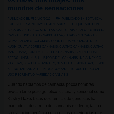
vs Haze, dos linajes, dos
ancestral
mundos de sensaciones
asiática
PUBLICADO EL
24/07/2025
PUBLICADO EN
BOTÁNICA
,
CULTIVO
NO HAY COMENTARIOS
ETIQUETADO CON
AFGANISTAN
,
BANCO SEMILLAS
,
CALIFORNIA
,
CANNABIS HIBRIDA
,
CANNABIS INDICA
,
CANNABIS SATIVA
,
CATADORES CANNABIS
,
CEPA CANNABIS
,
COLOMBIA
,
CORDILLERA MONTAÑA HINDU
KUSH
,
CULTIVADORES CANNABIS
,
CULTIVO CANNABIS
,
CULTIVO
MARIHUANA
,
EUROPA
,
GENETICA CANNABIS
,
GREEN HOUSE
SEEDS
,
HINDU KUSH
,
HISTORIA DEL CANNABIS
,
INDIA
,
MEXICO
,
PAKISTAN
,
SEMILLAS CANNABIS
,
SEMILLAS FEMINIZADAS
,
SENSI
SEEDS
,
TAILANDIA
,
TERPENOS
,
USO ADULTO
,
USO PERSONAL
,
USO RECREATIVO
,
VARIEDAD CANNABIS
Cuando hablamos de cannabis, pocos nombres
evocan tanto peso genético, cultural y sensorial como
Kush y Haze. Estas dos familias de genéticas han
marcado el desarrollo del cannabis moderno, tanto en
su evolución genética como en las experiencias que