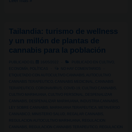
Dudas
Leer más »
ante
la
regulación
Tailandia: turismo de wellness
del
y un millón de plantas de
cannabis
cannabis para la población
en
Tailandia
PUBLICADO EL
16/05/2022
PUBLICADO EN
CULTIVO
,
ECONOMÍA
,
POLÍTICAS
NO HAY COMENTARIOS
ETIQUETADO CON
AUTOCULTIVO CANNABIS
,
AUTOCULTIVO
CANNABIS TERAPEUTICO
,
CANNABIS MEDICINAL
,
CANNABIS
TERAPEUTICO
,
CORONAVIRUS
,
COVID-19
,
CULTIVO CANNABIS
,
CULTIVO MARIHUANA
,
CULTIVO PERSONAL
,
DESPENALIZAR
CANNABIS
,
DESPENALIZAR MARIHUANA
,
INDUSTRIA CANNABIS
,
LEY SOBRE CANNABIS
,
MARIHUANA TERAPEUTICA
,
METAVERSO
CANNABICO
,
MINISTERIO SALUD
,
REGALAR CANNABIS
,
REGULACION AUTOCULTIVO MARIHUANA
,
REGULACION
CANNABIS
,
REGULACION CANNABIS TERAPEUTICO
,
REGULACION