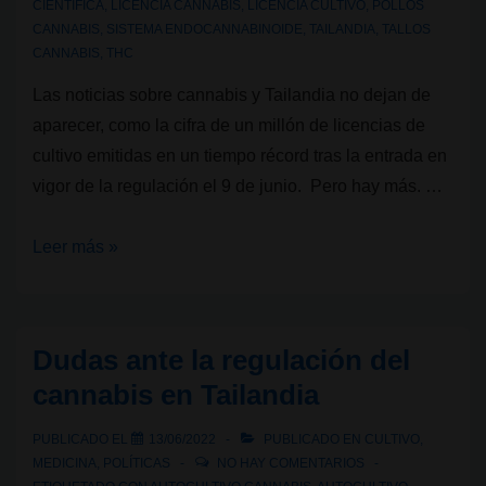
CIENTIFICA
,
LICENCIA CANNABIS
,
LICENCIA CULTIVO
,
POLLOS
CANNABIS
,
SISTEMA ENDOCANNABINOIDE
,
TAILANDIA
,
TALLOS
CANNABIS
,
THC
Las noticias sobre cannabis y Tailandia no dejan de
aparecer, como la cifra de un millón de licencias de
cultivo emitidas en un tiempo récord tras la entrada en
vigor de la regulación el 9 de junio. Pero hay más. …
Economía
Leer más »
circular
y
verde:
Dudas ante la regulación del
una
cannabis en Tailandia
granja
avícola
PUBLICADO EL
13/06/2022
PUBLICADO EN
CULTIVO
,
tailandesa
MEDICINA
,
POLÍTICAS
NO HAY COMENTARIOS