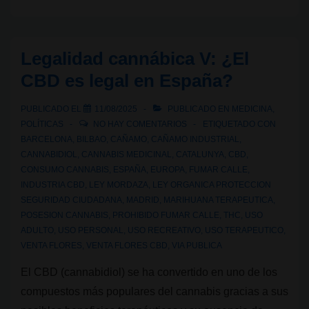
club
al
supermercado:
Legalidad cannábica V: ¿El
¿el
CBD es legal en España?
cannabis
se
PUBLICADO EL
11/08/2025
PUBLICADO EN
MEDICINA
,
está
POLÍTICAS
NO HAY COMENTARIOS
ETIQUETADO CON
normalizando
BARCELONA
,
BILBAO
,
CAÑAMO
,
CAÑAMO INDUSTRIAL
,
CANNABIDIOL
,
CANNABIS MEDICINAL
,
CATALUNYA
,
CBD
,
o
CONSUMO CANNABIS
,
ESPAÑA
,
EUROPA
,
FUMAR CALLE
,
banalizando?
INDUSTRIA CBD
,
LEY MORDAZA
,
LEY ORGANICA PROTECCION
SEGURIDAD CIUDADANA
,
MADRID
,
MARIHUANA TERAPEUTICA
,
POSESION CANNABIS
,
PROHIBIDO FUMAR CALLE
,
THC
,
USO
ADULTO
,
USO PERSONAL
,
USO RECREATIVO
,
USO TERAPEUTICO
,
VENTA FLORES
,
VENTA FLORES CBD
,
VIA PUBLICA
El CBD (cannabidiol) se ha convertido en uno de los
compuestos más populares del cannabis gracias a sus