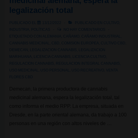
medicinal alemana, espera la
legalización total
cannabis
medicinal:
PUBLICADO EL
13/12/2022
PUBLICADO EN
CULTIVO
,
¿qué
INDUSTRIA
,
POLÍTICAS
NO HAY COMENTARIOS
significa
ETIQUETADO CON
ALEMANIA
,
CAÑAMO
,
CAÑAMO INDUSTRIAL
,
este
CANNABIS MEDICINAL
,
CBD
,
COMISION EUROPEA
,
CULTIVO CBD
,
DEMECAN
,
LEGALIZACION CANNABIS
,
LEGALIZACION
paso?
MARIHUANA
,
LICENCIA CANNABIS
,
LICENCIA CULTIVO
,
REGULACION CANNABIS
,
REGULACION INTEGRAL CANNABIS
,
USO MEDICINAL
,
USO PERSONAL
,
USO RECREATIVO
,
VENTA
FLORES CBD
Demecan, la primera productora de cannabis
medicinal alemana, espera la legalización total, tal
como informa el medio RPP. La empresa, situada en
Dresde, en la parte oriental alemana, da trabajo a 100
personas en una región con altos niveles de …