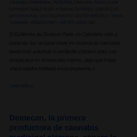
CANNABIS
,
PARKINSON
,
POSESION CANNABIS
,
REGULACION
CANNABIS
,
REGULACION INTEGRAL CANNABIS
,
USO ADULTO
,
USO PERSONAL
,
USO RECREATIVO
,
USO TERAPEUTICO
,
VENTA
CANNABIS
,
VENTA FLORES
,
VENTA FLORES CBD
El Gobierno de Gustavo Petro en Colombia está a
punto de dar un paso clave en materia de cannabis
medicinal: autorizar la venta de cogollos para uso
terapéutico en el mercado interno, algo que hasta
ahora estaba limitado exclusivamente a …
Colombia
Leer más »
avanza
hacia
la
Demecan, la primera
venta
productora de cannabis
legal
de