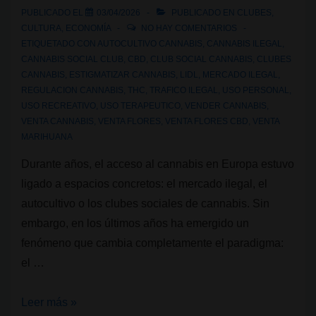
PUBLICADO EL
03/04/2026
PUBLICADO EN
CLUBES
,
CULTURA
,
ECONOMÍA
NO HAY COMENTARIOS
ETIQUETADO CON
AUTOCULTIVO CANNABIS
,
CANNABIS ILEGAL
,
CANNABIS SOCIAL CLUB
,
CBD
,
CLUB SOCIAL CANNABIS
,
CLUBES
CANNABIS
,
ESTIGMATIZAR CANNABIS
,
LIDL
,
MERCADO ILEGAL
,
REGULACION CANNABIS
,
THC
,
TRAFICO ILEGAL
,
USO PERSONAL
,
USO RECREATIVO
,
USO TERAPEUTICO
,
VENDER CANNABIS
,
VENTA CANNABIS
,
VENTA FLORES
,
VENTA FLORES CBD
,
VENTA
MARIHUANA
Durante años, el acceso al cannabis en Europa estuvo
ligado a espacios concretos: el mercado ilegal, el
autocultivo o los clubes sociales de cannabis. Sin
embargo, en los últimos años ha emergido un
fenómeno que cambia completamente el paradigma:
el …
Del
Leer más »