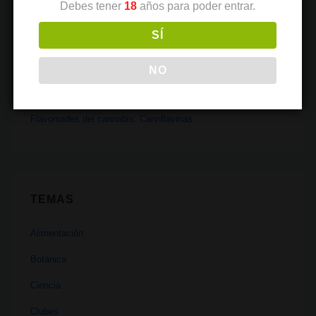
Debes tener
18
años para poder entrar.
Ley Rosa Verda: aniversario de un modelo de Club Social de
Cannabis
SÍ
Flavoalcaloides: un nuevo actor en la complejidad del
cannabis
NO
La “puerta trasera” de los coffeeshops en Ámsterdam
Flavonoides del cannabis: Cannflavinas
TEMAS
Alimentación
Botánica
Ciencia
Clubes