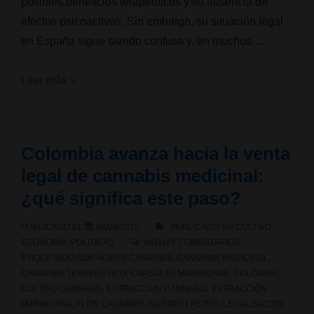
posibles beneficios terapéuticos y su ausencia de
efectos psicoactivos. Sin embargo, su situación legal
en España sigue siendo confusa y, en muchos …
Legalidad
Leer más »
cannábica
V:
¿El
Colombia avanza hacia la venta
CBD
legal de cannabis medicinal:
es
¿qué significa este paso?
legal
en
PUBLICADO EL
08/08/2025
PUBLICADO EN
CULTIVO
,
España?
ECONOMÍA
,
POLÍTICAS
NO HAY COMENTARIOS
ETIQUETADO CON
ACEITE CANNABIS
,
CANNABIS MEDICINAL
,
CANNABIS TERAPEUTICO
,
CAPSULAS MARIHUANA
,
COLOMBIA
,
CULTIVO CANNABIS
,
EXTRACCION CANNABIS
,
EXTRACCION
MARIHUANA
,
FLOR CANNABIS
,
GUSTAVO PETRO
,
LEGALIZACION