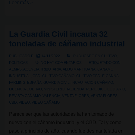
Demecan,
Leer más »
la
primera
productora
La Guardia Civil incauta 32
de
toneladas de cáñamo industrial
cannabis
medicinal
PUBLICADO EL
14/11/2022
PUBLICADO EN
CULTIVO
,
alemana,
POLÍTICAS
NO HAY COMENTARIOS
ETIQUETADO CON
espera
AEMPS
,
AGENCIA TRIBUTARIA
,
ALIJO MARIHUANA
,
CAÑAMO
INDUSTRIAL
,
CBD
,
CULTIVO CAÑAMO
,
CULTIVO CBD
,
E-CANNA
la
FARMING
,
ESPAÑA
,
GUARDIA CIVIL
,
INCAUTACION CAÑAMO
,
legalización
LICENCIA CULTIVO
,
MINISTERIO HACIENDA
,
PERIODICO EL DIARIO
,
total
REVISTA CAÑAMO
,
VALENCIA
,
VENTA FLORES
,
VENTA FLORES
CBD
,
VIDEO
,
VIDEO CAÑAMO
Parece ser que las autoridades la han tomado de
nuevo con el cáñamo industrial y el CBD. Tal y como
pasó a principio de año, cuando fue desmantelada en