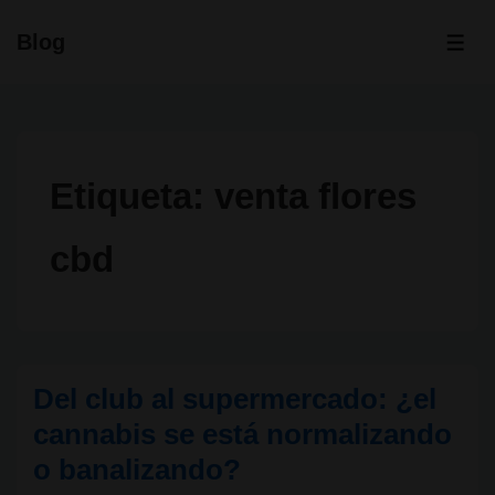
↓
Blog
Saltar
ME
al
contenido
principal
Etiqueta:
venta flores
cbd
Del club al supermercado: ¿el
cannabis se está normalizando
o banalizando?