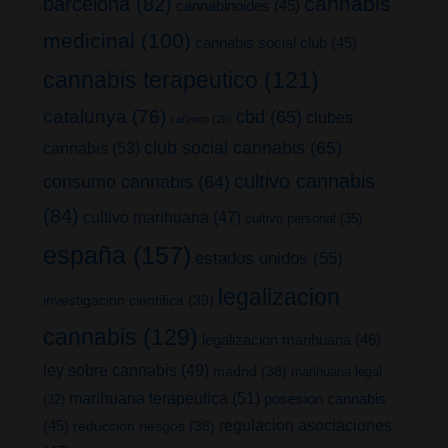
cannabis
barcelona
(82)
cannabinoides
(45)
medicinal
(100)
cannabis social club
(45)
cannabis terapeutico
(121)
catalunya
(76)
cbd
(65)
clubes
cañamo
(26)
club social cannabis
(65)
cannabis
(53)
cultivo cannabis
consumo cannabis
(64)
(84)
cultivo marihuana
(47)
cultivo personal
(35)
españa
(157)
estados unidos
(55)
legalizacion
investigacion cientifica
(39)
cannabis
(129)
legalizacion marihuana
(46)
ley sobre cannabis
(49)
madrid
(38)
marihuana legal
marihuana terapeutica
(51)
posesion cannabis
(32)
(45)
regulacion asociaciones
reduccion riesgos
(38)