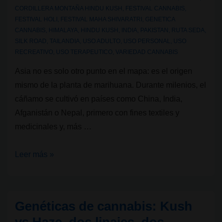
CORDILLERA MONTAÑA HINDU KUSH
,
FESTIVAL CANNABIS
,
FESTIVAL HOLI
,
FESTIVAL MAHA SHIVARATRI
,
GENETICA
CANNABIS
,
HIMALAYA
,
HINDU KUSH
,
INDIA
,
PAKISTAN
,
RUTA SEDA
,
SILK ROAD
,
TAILANDIA
,
USO ADULTO
,
USO PERSONAL
,
USO
RECREATIVO
,
USO TERAPEUTICO
,
VARIEDAD CANNABIS
Asia no es solo otro punto en el mapa: es el origen
mismo de la planta de marihuana. Durante milenios, el
cáñamo se cultivó en países como China, India,
Afganistán o Nepal, primero con fines textiles y
medicinales y, más …
Genéticas
Leer más »
de
cannabis:
La
Genéticas de cannabis: Kush
cuna