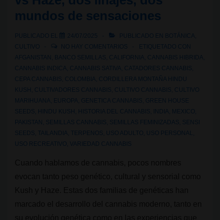
vs Haze, dos linajes, dos
ancestral
mundos de sensaciones
asiática
PUBLICADO EL
24/07/2025
PUBLICADO EN
BOTÁNICA
,
CULTIVO
NO HAY COMENTARIOS
ETIQUETADO CON
AFGANISTAN
,
BANCO SEMILLAS
,
CALIFORNIA
,
CANNABIS HIBRIDA
,
CANNABIS INDICA
,
CANNABIS SATIVA
,
CATADORES CANNABIS
,
CEPA CANNABIS
,
COLOMBIA
,
CORDILLERA MONTAÑA HINDU
KUSH
,
CULTIVADORES CANNABIS
,
CULTIVO CANNABIS
,
CULTIVO
MARIHUANA
,
EUROPA
,
GENETICA CANNABIS
,
GREEN HOUSE
SEEDS
,
HINDU KUSH
,
HISTORIA DEL CANNABIS
,
INDIA
,
MEXICO
,
PAKISTAN
,
SEMILLAS CANNABIS
,
SEMILLAS FEMINIZADAS
,
SENSI
SEEDS
,
TAILANDIA
,
TERPENOS
,
USO ADULTO
,
USO PERSONAL
,
USO RECREATIVO
,
VARIEDAD CANNABIS
Cuando hablamos de cannabis, pocos nombres
evocan tanto peso genético, cultural y sensorial como
Kush y Haze. Estas dos familias de genéticas han
marcado el desarrollo del cannabis moderno, tanto en
su evolución genética como en las experiencias que