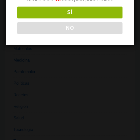
Industria
SÍ
Institutos
Investigación
NO
Literatura
Materiales
Medicina
Parafernalia
Políticas
Recetas
Religión
Salud
Tecnología