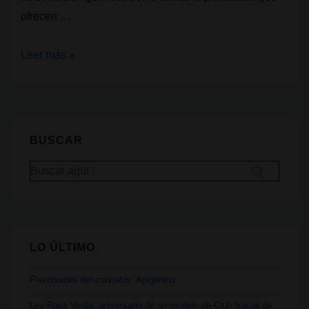
ofrecen …
Genéticas
Leer más »
de
cannabis:
Kush
vs
BUSCAR
Haze,
Buscar
dos
por:
linajes,
dos
mundos
LO ÚLTIMO
de
sensaciones
Flavonoides del cannabis: Apigenina
Ley Rosa Verda: aniversario de un modelo de Club Social de