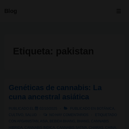
↓
Blog
Saltar
ME
al
contenido
principal
Etiqueta:
pakistan
Genéticas de cannabis: La
cuna ancestral asiática
PUBLICADO EL
02/10/2025
PUBLICADO EN
BOTÁNICA
,
CULTIVO
,
SALUD
NO HAY COMENTARIOS
ETIQUETADO
CON
AFGANISTAN
,
ASIA
,
BEBIDA BHANG
,
BHANG
,
CANNABIS
HIBRIDA
,
CANNABIS INDICA
,
CANNABIS SATIVA
,
CHARAS
,
CHINA
,