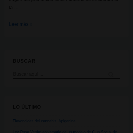
la …
100
Leer más »
años
desde
el
inicio
BUSCAR
del
Buscar
prohibicionismo
por:
moderno
del
cannabis
LO ÚLTIMO
Flavonoides del cannabis: Apigenina
Ley Rosa Verda: aniversario de un modelo de Club Social de