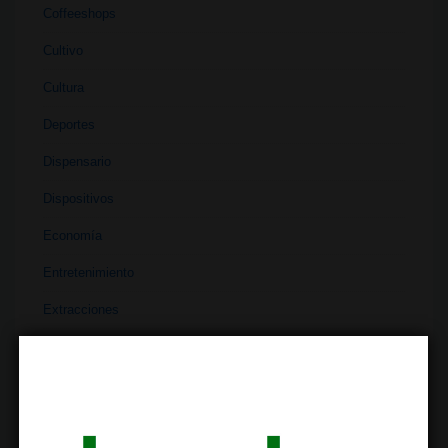
Coffeeshops
Cultivo
Cultura
Deportes
Dispensario
Dispositivos
Economía
Entretenimiento
Extracciones
Ferias
Finanzas
Historia