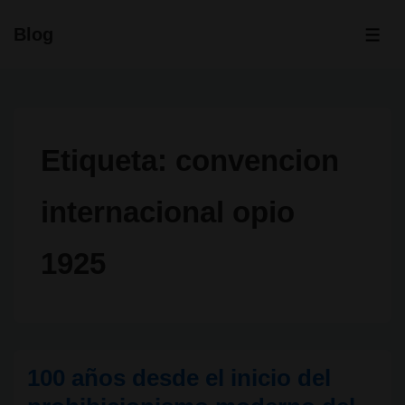
↓
Blog
Saltar
ME
al
contenido
principal
Etiqueta:
convencion
internacional opio
1925
100 años desde el inicio del