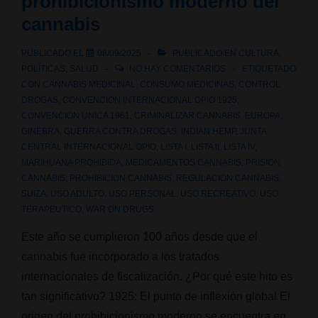
prohibicionismo moderno del
cannabis
PUBLICADO EL
08/09/2025
PUBLICADO EN
CULTURA
,
POLÍTICAS
,
SALUD
NO HAY COMENTARIOS
ETIQUETADO
CON
CANNABIS MEDICINAL
,
CONSUMO MEDICINAS
,
CONTROL
DROGAS
,
CONVENCION INTERNACIONAL OPIO 1925
,
CONVENCION UNICA 1961
,
CRIMINALIZAR CANNABIS
,
EUROPA
,
GINEBRA
,
GUERRA CONTRA DROGAS
,
INDIAN HEMP
,
JUNTA
CENTRAL INTERNACIONAL OPIO
,
LISTA I
,
LISTA II
,
LISTA IV
,
MARIHUANA PROHIBIDA
,
MEDICAMENTOS CANNABIS
,
PRISION
CANNABIS
,
PROHIBICION CANNABIS
,
REGULACION CANNABIS
,
SUIZA
,
USO ADULTO
,
USO PERSONAL
,
USO RECREATIVO
,
USO
TERAPEUTICO
,
WAR ON DRUGS
Este año se cumplieron 100 años desde que el
cannabis fue incorporado a los tratados
internacionales de fiscalización. ¿Por qué este hito es
tan significativo? 1925: El punto de inflexión global El
origen del prohibicionismo moderno se encuentra en