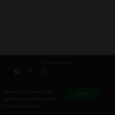
LA SAGRADA MARIA
Menú
Aviso legal
Política de privacidad
Política de cookies
del
Al navegar por nuestra web
Aceptar
aceptas el uso de las cookies.
pie
Copyright © 2026
La Sagrada Maria Club
Política de cookies
de