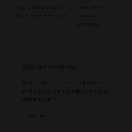
Navegación
La
La
‹ Legalidad cannábica V: ¿El
Terpenos del
entrada
entrada
de
CBD es legal en España?
cannabis:
anterior
siguiente
Limoneno ›
entradas
es
es
Deja una respuesta
Tu dirección de correo electrónico no será
publicada.
Los campos obligatorios están
marcados con
*
Comentario
*