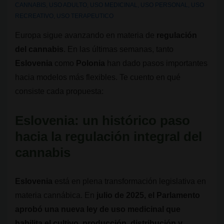
CANNABIS
,
USO ADULTO
,
USO MEDICINAL
,
USO PERSONAL
,
USO
RECREATIVO
,
USO TERAPEUTICO
Europa sigue avanzando en materia de
regulación
del cannabis
. En las últimas semanas, tanto
Eslovenia
como
Polonia
han dado pasos importantes
hacia modelos más flexibles. Te cuento en qué
consiste cada propuesta:
Eslovenia: un histórico paso
hacia la regulación integral
del
cannabis
Eslovenia
está en plena transformación legislativa en
materia cannábica. En
julio de 2025, el Parlamento
aprobó una nueva ley de uso medicinal que
habilita el cultivo, producción, distribución y