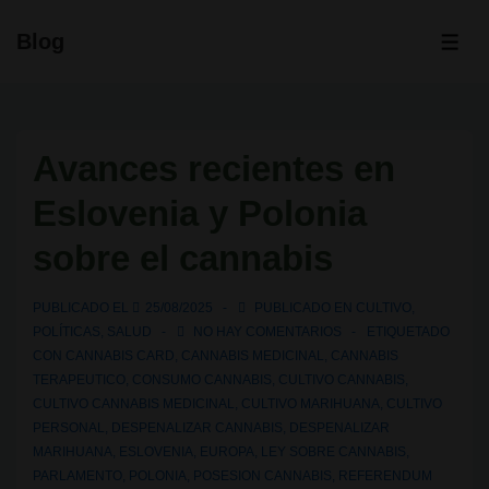
↓
Blog
Saltar
ME
al
contenido
principal
Avances recientes en
Eslovenia y Polonia
sobre el cannabis
PUBLICADO EL
25/08/2025
PUBLICADO EN
CULTIVO
,
POLÍTICAS
,
SALUD
NO HAY COMENTARIOS
ETIQUETADO
CON
CANNABIS CARD
,
CANNABIS MEDICINAL
,
CANNABIS
TERAPEUTICO
,
CONSUMO CANNABIS
,
CULTIVO CANNABIS
,
CULTIVO CANNABIS MEDICINAL
,
CULTIVO MARIHUANA
,
CULTIVO
PERSONAL
,
DESPENALIZAR CANNABIS
,
DESPENALIZAR
MARIHUANA
,
ESLOVENIA
,
EUROPA
,
LEY SOBRE CANNABIS
,
PARLAMENTO
,
POLONIA
,
POSESION CANNABIS
,
REFERENDUM