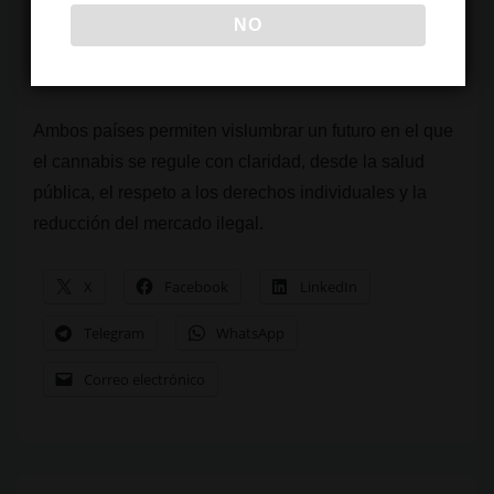
otros países europeos que ya han optado por un
NO
enfoque menos punitivo y más centrado en la salud
pública.
Ambos países permiten vislumbrar un futuro en el que
el cannabis se regule con claridad, desde la salud
pública, el respeto a los derechos individuales y la
reducción del mercado ilegal.
X
Facebook
LinkedIn
Telegram
WhatsApp
Correo electrónico