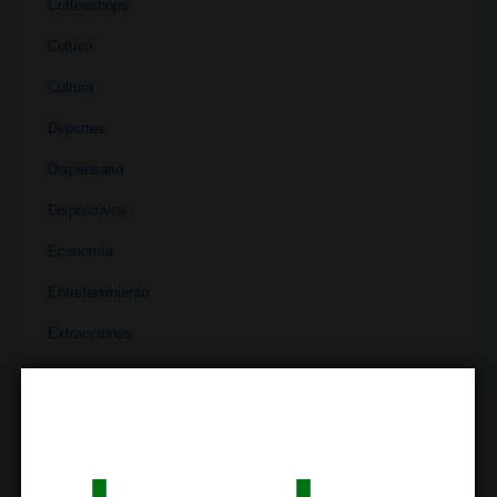
Coffeeshops
Cultivo
Cultura
Deportes
Dispensario
Dispositivos
Economía
Entretenimiento
Extracciones
Ferias
Finanzas
Historia