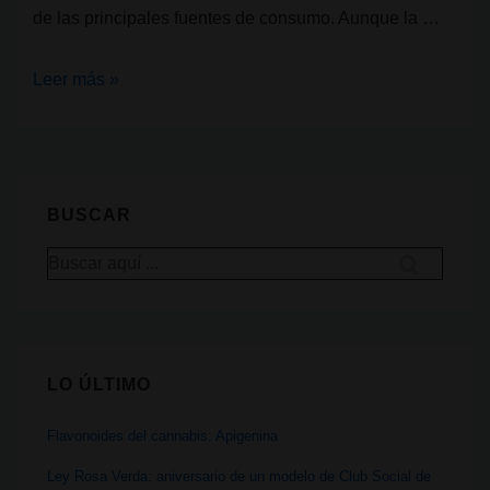
de las principales fuentes de consumo. Aunque la …
Dos
Leer más »
estudios
revelan
contaminantes
en
BUSCAR
el
Buscar
cannabis
por:
ilegal
en
Alemania
LO ÚLTIMO
y
el
Flavonoides del cannabis: Apigenina
Reino
Unido
Ley Rosa Verda: aniversario de un modelo de Club Social de