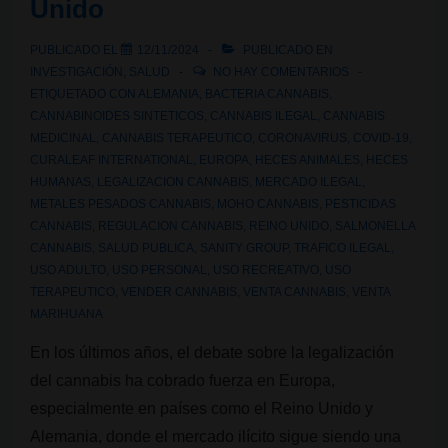
Unido
PUBLICADO EL
12/11/2024
PUBLICADO EN
INVESTIGACIÓN
,
SALUD
NO HAY COMENTARIOS
ETIQUETADO CON
ALEMANIA
,
BACTERIA CANNABIS
,
CANNABINOIDES SINTETICOS
,
CANNABIS ILEGAL
,
CANNABIS
MEDICINAL
,
CANNABIS TERAPEUTICO
,
CORONAVIRUS
,
COVID-19
,
CURALEAF INTERNATIONAL
,
EUROPA
,
HECES ANIMALES
,
HECES
HUMANAS
,
LEGALIZACION CANNABIS
,
MERCADO ILEGAL
,
METALES PESADOS CANNABIS
,
MOHO CANNABIS
,
PESTICIDAS
CANNABIS
,
REGULACION CANNABIS
,
REINO UNIDO
,
SALMONELLA
CANNABIS
,
SALUD PUBLICA
,
SANITY GROUP
,
TRAFICO ILEGAL
,
USO ADULTO
,
USO PERSONAL
,
USO RECREATIVO
,
USO
TERAPEUTICO
,
VENDER CANNABIS
,
VENTA CANNABIS
,
VENTA
MARIHUANA
En los últimos años, el debate sobre la legalización
del cannabis ha cobrado fuerza en Europa,
especialmente en países como el Reino Unido y
Alemania, donde el mercado ilícito sigue siendo una