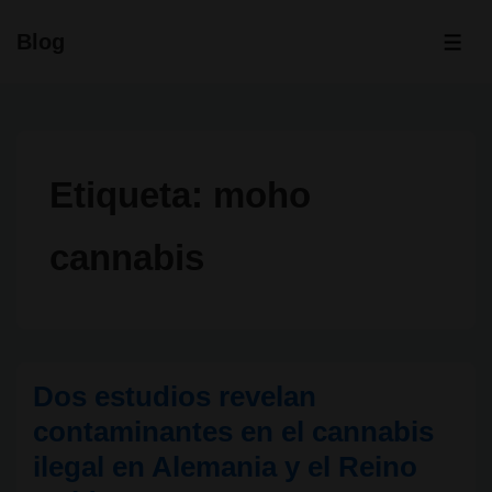
↓
Blog
Saltar
ME
al
contenido
principal
Etiqueta:
moho
cannabis
Dos estudios revelan
contaminantes en el cannabis
ilegal en Alemania y el Reino