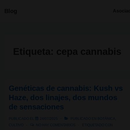
↓
Navegació
Blog
Asocia
Saltar
principal
al
contenido
principal
Etiqueta:
cepa cannabis
Genéticas de cannabis: Kush vs
Haze, dos linajes, dos mundos
de sensaciones
PUBLICADO EL
24/07/2025
PUBLICADO EN
BOTÁNICA
,
CULTIVO
NO HAY COMENTARIOS
ETIQUETADO CON