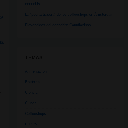
cannabis
,
La “puerta trasera” de los coffeeshops en Ámsterdam
CA
Flavonoides del cannabis: Cannflavinas
IS
,
TEMAS
Alimentación
Botánica
s
Ciencia
Clubes
Coffeeshops
Cultivo