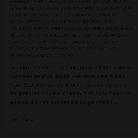
AFGANISTAN
,
BANCO SEMILLAS
,
CALIFORNIA
,
CANNABIS HIBRIDA
,
CANNABIS INDICA
,
CANNABIS SATIVA
,
CATADORES CANNABIS
,
CEPA
CANNABIS
,
COLOMBIA
,
CORDILLERA MONTAÑA HINDU KUSH
,
CULTIVADORES CANNABIS
,
CULTIVO CANNABIS
,
CULTIVO
MARIHUANA
,
EUROPA
,
GENETICA CANNABIS
,
GREEN HOUSE SEEDS
,
HINDU KUSH
,
HISTORIA DEL CANNABIS
,
INDIA
,
MEXICO
,
PAKISTAN
,
SEMILLAS CANNABIS
,
SEMILLAS FEMINIZADAS
,
SENSI SEEDS
,
TAILANDIA
,
TERPENOS
,
USO ADULTO
,
USO PERSONAL
,
USO
RECREATIVO
,
VARIEDAD CANNABIS
Cuando hablamos de cannabis, pocos nombres evocan
tanto peso genético, cultural y sensorial como Kush y
Haze. Estas dos familias de genéticas han marcado el
desarrollo del cannabis moderno, tanto en su evolución
genética como en las experiencias que ofrecen …
Genéticas
Leer más »
de
cannabis: