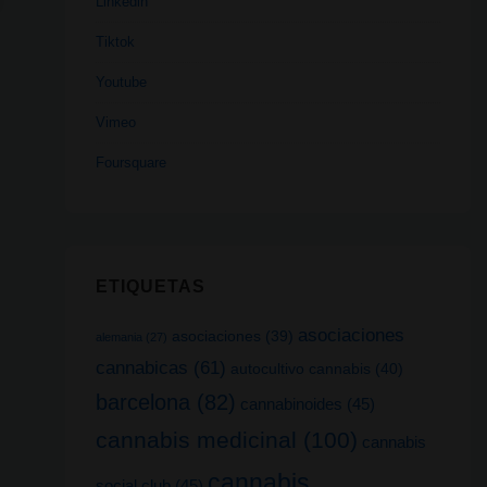
Linkedin
Tiktok
Youtube
Vimeo
Foursquare
ETIQUETAS
asociaciones
asociaciones
(39)
alemania
(27)
cannabicas
(61)
autocultivo cannabis
(40)
barcelona
(82)
cannabinoides
(45)
cannabis medicinal
(100)
cannabis
cannabis
social club
(45)