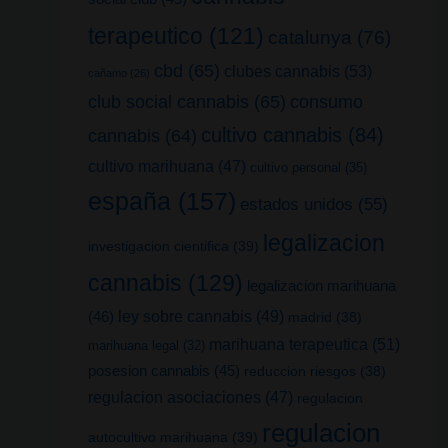
terapeutico
(121)
catalunya
(76)
cbd
(65)
clubes cannabis
(53)
cañamo
(26)
club social cannabis
(65)
consumo
cultivo cannabis
(84)
cannabis
(64)
cultivo marihuana
(47)
cultivo personal
(35)
españa
(157)
estados unidos
(55)
legalizacion
investigacion cientifica
(39)
cannabis
(129)
legalizacion marihuana
(46)
ley sobre cannabis
(49)
madrid
(38)
marihuana terapeutica
(51)
marihuana legal
(32)
posesion cannabis
(45)
reduccion riesgos
(38)
regulacion asociaciones
(47)
regulacion
regulacion
autocultivo marihuana
(39)