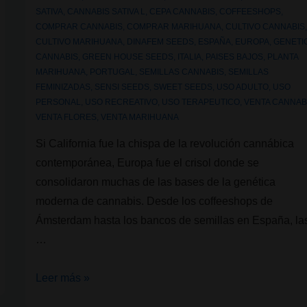
SATIVA
,
CANNABIS SATIVA L
,
CEPA CANNABIS
,
COFFEESHOPS
,
COMPRAR CANNABIS
,
COMPRAR MARIHUANA
,
CULTIVO CANNABIS
CULTIVO MARIHUANA
,
DINAFEM SEEDS
,
ESPAÑA
,
EUROPA
,
GENETI
CANNABIS
,
GREEN HOUSE SEEDS
,
ITALIA
,
PAISES BAJOS
,
PLANTA
MARIHUANA
,
PORTUGAL
,
SEMILLAS CANNABIS
,
SEMILLAS
FEMINIZADAS
,
SENSI SEEDS
,
SWEET SEEDS
,
USO ADULTO
,
USO
PERSONAL
,
USO RECREATIVO
,
USO TERAPEUTICO
,
VENTA CANNAB
VENTA FLORES
,
VENTA MARIHUANA
Si California fue la chispa de la revolución cannábica
contemporánea, Europa fue el crisol donde se
consolidaron muchas de las bases de la genética
moderna de cannabis. Desde los coffeeshops de
Ámsterdam hasta los bancos de semillas en España, la
…
Genéticas
Leer más »
de