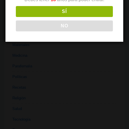
Industria
SÍ
Institutos
Investigación
NO
Literatura
Materiales
Medicina
Parafernalia
Políticas
Recetas
Religión
Salud
Tecnología