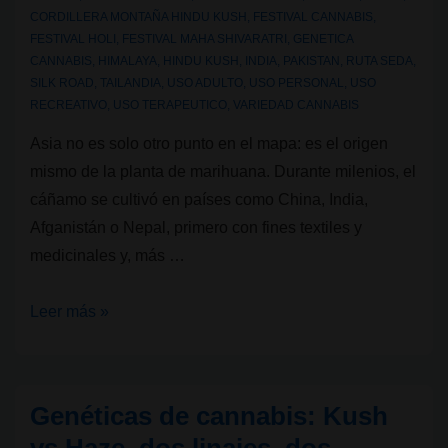
CORDILLERA MONTAÑA HINDU KUSH
,
FESTIVAL CANNABIS
,
FESTIVAL HOLI
,
FESTIVAL MAHA SHIVARATRI
,
GENETICA
CANNABIS
,
HIMALAYA
,
HINDU KUSH
,
INDIA
,
PAKISTAN
,
RUTA SEDA
,
SILK ROAD
,
TAILANDIA
,
USO ADULTO
,
USO PERSONAL
,
USO
RECREATIVO
,
USO TERAPEUTICO
,
VARIEDAD CANNABIS
Asia no es solo otro punto en el mapa: es el origen
mismo de la planta de marihuana. Durante milenios, el
cáñamo se cultivó en países como China, India,
Afganistán o Nepal, primero con fines textiles y
medicinales y, más …
Genéticas
Leer más »
de
cannabis:
La
Genéticas de cannabis: Kush
cuna