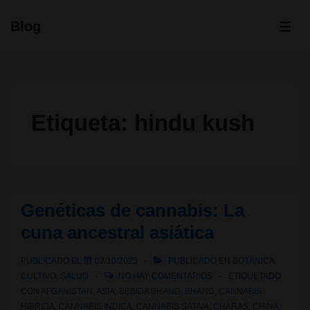
↓
Blog
Saltar
ME
al
contenido
principal
Etiqueta:
hindu kush
Genéticas de cannabis: La
cuna ancestral asiática
PUBLICADO EL
02/10/2025
PUBLICADO EN
BOTÁNICA
,
CULTIVO
,
SALUD
NO HAY COMENTARIOS
ETIQUETADO
CON
AFGANISTAN
,
ASIA
,
BEBIDA BHANG
,
BHANG
,
CANNABIS
HIBRIDA
,
CANNABIS INDICA
,
CANNABIS SATIVA
,
CHARAS
,
CHINA
,