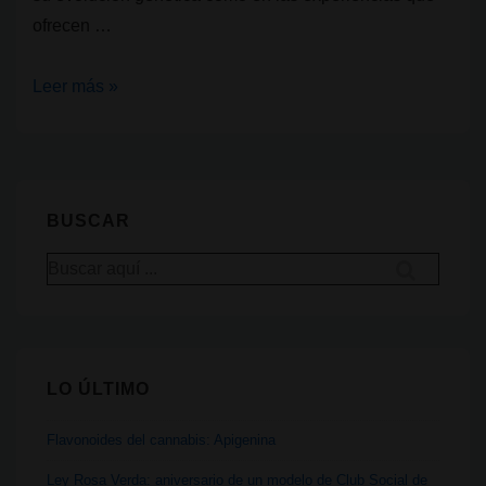
ofrecen …
Genéticas
Leer más »
de
cannabis:
Kush
vs
BUSCAR
Haze,
Buscar
dos
por:
linajes,
dos
mundos
LO ÚLTIMO
de
sensaciones
Flavonoides del cannabis: Apigenina
Ley Rosa Verda: aniversario de un modelo de Club Social de