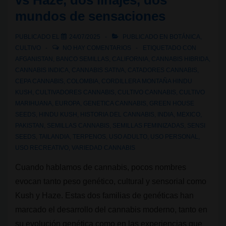
vs Haze, dos linajes, dos
ancestral
mundos de sensaciones
asiática
PUBLICADO EL
24/07/2025
PUBLICADO EN
BOTÁNICA
,
CULTIVO
NO HAY COMENTARIOS
ETIQUETADO CON
AFGANISTAN
,
BANCO SEMILLAS
,
CALIFORNIA
,
CANNABIS HIBRIDA
,
CANNABIS INDICA
,
CANNABIS SATIVA
,
CATADORES CANNABIS
,
CEPA CANNABIS
,
COLOMBIA
,
CORDILLERA MONTAÑA HINDU
KUSH
,
CULTIVADORES CANNABIS
,
CULTIVO CANNABIS
,
CULTIVO
MARIHUANA
,
EUROPA
,
GENETICA CANNABIS
,
GREEN HOUSE
SEEDS
,
HINDU KUSH
,
HISTORIA DEL CANNABIS
,
INDIA
,
MEXICO
,
PAKISTAN
,
SEMILLAS CANNABIS
,
SEMILLAS FEMINIZADAS
,
SENSI
SEEDS
,
TAILANDIA
,
TERPENOS
,
USO ADULTO
,
USO PERSONAL
,
USO RECREATIVO
,
VARIEDAD CANNABIS
Cuando hablamos de cannabis, pocos nombres
evocan tanto peso genético, cultural y sensorial como
Kush y Haze. Estas dos familias de genéticas han
marcado el desarrollo del cannabis moderno, tanto en
su evolución genética como en las experiencias que