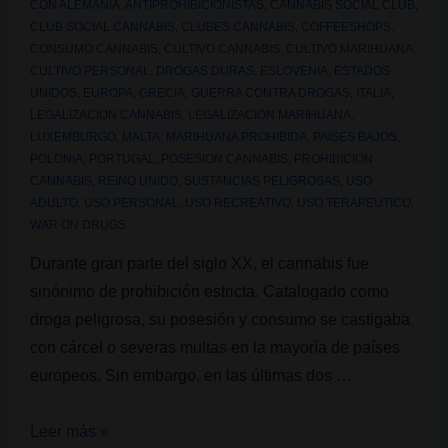
CON
ALEMANIA
,
ANTIPROHIBICIONISTAS
,
CANNABIS SOCIAL CLUB
,
CLUB SOCIAL CANNABIS
,
CLUBES CANNABIS
,
COFFEESHOPS
,
CONSUMO CANNABIS
,
CULTIVO CANNABIS
,
CULTIVO MARIHUANA
,
CULTIVO PERSONAL
,
DROGAS DURAS
,
ESLOVENIA
,
ESTADOS
UNIDOS
,
EUROPA
,
GRECIA
,
GUERRA CONTRA DROGAS
,
ITALIA
,
LEGALIZACION CANNABIS
,
LEGALIZACION MARIHUANA
,
LUXEMBURGO
,
MALTA
,
MARIHUANA PROHIBIDA
,
PAISES BAJOS
,
POLONIA
,
PORTUGAL
,
POSESION CANNABIS
,
PROHIBICION
CANNABIS
,
REINO UNIDO
,
SUSTANCIAS PELIGROSAS
,
USO
ADULTO
,
USO PERSONAL
,
USO RECREATIVO
,
USO TERAPEUTICO
,
WAR ON DRUGS
Durante gran parte del siglo XX, el cannabis fue
sinónimo de prohibición estricta. Catalogado como
droga peligrosa, su posesión y consumo se castigaba
con cárcel o severas multas en la mayoría de países
europeos. Sin embargo, en las últimas dos …
Legalidad
Leer más »