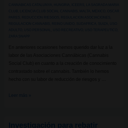
CANNABICAS CATALUNYA
,
HUNGRIA
,
ICEERS
,
LA SAGRADA MARIA
CLUB
,
LICENCIA CLUB SOCIAL CANNABIS
,
MALTA
,
MEXICO
,
OSCAR
PARES
,
REDUCCION RIESGOS
,
REGULACION ASOCIACIONES
,
REGULACION CANNABIS
,
REINO UNIDO
,
SUDAFRICA
,
SUIZA
,
USO
ADULTO
,
USO PERSONAL
,
USO RECREATIVO
,
USO TERAPEUTICO
,
ZARA SNAPP
En anteriores ocasiones hemos querido dar luz a la
labor de las Asociaciones Cannábicas (Cannabis
Social Club) en cuanto a la creación de conocimiento
contrastado sobre el cannabis. También lo hemos
hecho con su labor de reducción de riesgos y …
CSC
Leer más »
y
la
creación
Investigación para rebatir
de