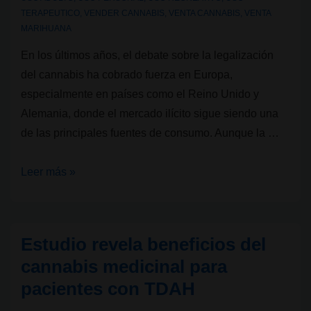
TERAPEUTICO
,
VENDER CANNABIS
,
VENTA CANNABIS
,
VENTA
MARIHUANA
En los últimos años, el debate sobre la legalización
del cannabis ha cobrado fuerza en Europa,
especialmente en países como el Reino Unido y
Alemania, donde el mercado ilícito sigue siendo una
de las principales fuentes de consumo. Aunque la …
Dos
Leer más »
estudios
revelan
contaminantes
Estudio revela beneficios del
en
cannabis medicinal para
el
pacientes con TDAH
cannabis
ilegal