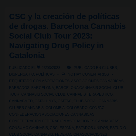
beneficios
del
CSC y la creación de políticas
cannabis
de drogas. Barcelona Cannabis
medicinal
Social Club Tour 2023:
para
Navigating Drug Policy in
pacientes
con
Catalonia
TDAH
PUBLICADO EL
23/03/2023
PUBLICADO EN
CLUBES
,
DISPENSARIO
,
POLÍTICAS
NO HAY COMENTARIOS
ETIQUETADO CON
ASOCIACIONES
,
ASOCIACIONES CANNABICAS
,
BARBADOS
,
BARCELONA
,
BARCELONA CANNABIS SOCIAL CLUB
TOUR
,
CANNABIS SOCIAL CLUB
,
CANNABIS TERAPEUTICO
,
CANNABMED
,
CATALUNYA
,
CATFAC
,
CLUB SOCIAL CANNABIS
,
CLUBES CANNABIS
,
COLOMBIA
,
COLORADO
,
CONFAC
,
CONFEDERACION ASOCIACIONES CANNABICAS
,
CONFEDERACION FEDERACION ASOCIACIONES CANNABICAS
,
CONSUMO CANNABIS
,
CSC
,
ESPAÑA
,
ESTADOS UNIDOS
,
ESTUDIO
CLUB SOCIAL CANNABIS
,
FEDERACION ASOCIACIONES