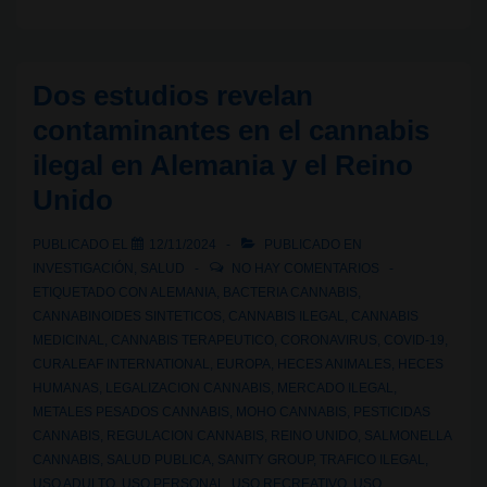
cannábica
VI:
de
Dos estudios revelan
la
contaminantes en el cannabis
criminalización
ilegal en Alemania y el Reino
al
Unido
horizonte
verde
PUBLICADO EL
12/11/2024
PUBLICADO EN
europeo
INVESTIGACIÓN
,
SALUD
NO HAY COMENTARIOS
ETIQUETADO CON
ALEMANIA
,
BACTERIA CANNABIS
,
CANNABINOIDES SINTETICOS
,
CANNABIS ILEGAL
,
CANNABIS
MEDICINAL
,
CANNABIS TERAPEUTICO
,
CORONAVIRUS
,
COVID-19
,
CURALEAF INTERNATIONAL
,
EUROPA
,
HECES ANIMALES
,
HECES
HUMANAS
,
LEGALIZACION CANNABIS
,
MERCADO ILEGAL
,
METALES PESADOS CANNABIS
,
MOHO CANNABIS
,
PESTICIDAS
CANNABIS
,
REGULACION CANNABIS
,
REINO UNIDO
,
SALMONELLA
CANNABIS
,
SALUD PUBLICA
,
SANITY GROUP
,
TRAFICO ILEGAL
,
USO ADULTO
,
USO PERSONAL
,
USO RECREATIVO
,
USO