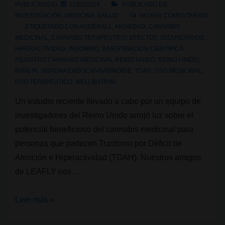
PUBLICADO EL
21/02/2024
PUBLICADO EN
en
INVESTIGACIÓN
,
MEDICINA
,
SALUD
NO HAY COMENTARIOS
Alemania
ETIQUETADO CON
ADDERALL
,
ANSIEDAD
,
CANNABIS
MEDICINAL
,
CANNABIS TERAPEUTICO
,
EFECTOS SECUNDARIOS
,
y
HIPERACTIVIDAD
,
INSOMNIO
,
INVESTIGACION CIENTIFICA
,
el
REGISTRO CANNABIS MEDICINAL REINO UNIDO
,
REINO UNIDO
,
Reino
RITALIN
,
SISTEMA ENDOCANNABINOIDE
,
TDAH
,
USO MEDICINAL
,
Unido
USO TERAPEUTICO
,
WELLBUTRINI
Un estudio reciente llevado a cabo por un equipo de
investigadores del Reino Unido arrojó luz sobre el
potencial beneficioso del cannabis medicinal para
personas que padecen Trastorno por Déficit de
Atención e Hiperactividad (TDAH). Nuestros amigos
de LEAFLY nos …
Estudio
Leer más »
revela