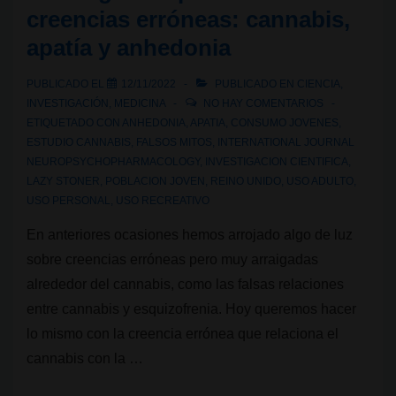
creencias erróneas: cannabis,
políticas
apatía y anhedonia
de
drogas.
PUBLICADO EL
12/11/2022
PUBLICADO EN
CIENCIA
,
Barcelona
INVESTIGACIÓN
,
MEDICINA
NO HAY COMENTARIOS
Cannabis
ETIQUETADO CON
ANHEDONIA
,
APATIA
,
CONSUMO JOVENES
,
ESTUDIO CANNABIS
,
FALSOS MITOS
,
INTERNATIONAL JOURNAL
Social
NEUROPSYCHOPHARMACOLOGY
,
INVESTIGACION CIENTIFICA
,
Club
LAZY STONER
,
POBLACION JOVEN
,
REINO UNIDO
,
USO ADULTO
,
Tour
USO PERSONAL
,
USO RECREATIVO
2023:
En anteriores ocasiones hemos arrojado algo de luz
Navigating
sobre creencias erróneas pero muy arraigadas
Drug
alrededor del cannabis, como las falsas relaciones
Policy
entre cannabis y esquizofrenia. Hoy queremos hacer
in
lo mismo con la creencia errónea que relaciona el
Catalonia
cannabis con la …