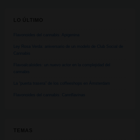
opacidad,
multinacionales
LO ÚLTIMO
y
una
Flavonoides del cannabis: Apigenina
ley
de
Ley Rosa Verda: aniversario de un modelo de Club Social de
Cannabis
1967
Flavoalcaloides: un nuevo actor en la complejidad del
cannabis
La “puerta trasera” de los coffeeshops en Ámsterdam
Flavonoides del cannabis: Cannflavinas
TEMAS