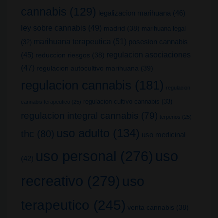
cannabis
(129)
legalizacion marihuana
(46)
ley sobre cannabis
(49)
madrid
(38)
marihuana legal
marihuana terapeutica
(51)
posesion cannabis
(32)
(45)
regulacion asociaciones
reduccion riesgos
(38)
(47)
regulacion autocultivo marihuana
(39)
regulacion cannabis
(181)
regulacion
regulacion cultivo cannabis
(33)
cannabis terapeutico
(25)
regulacion integral cannabis
(79)
terpenos
(25)
uso adulto
(134)
thc
(80)
uso medicinal
uso
uso personal
(276)
(42)
recreativo
(279)
uso
terapeutico
(245)
venta cannabis
(38)