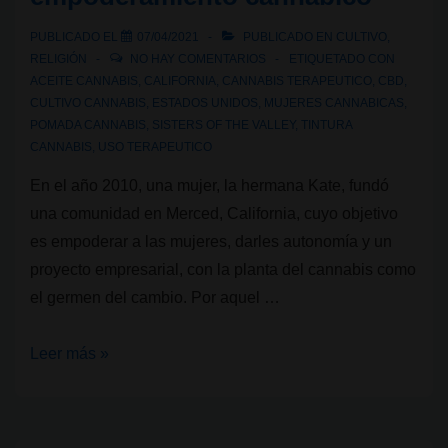
de
PUBLICADO EL
07/04/2021
PUBLICADO EN
CULTIVO
,
cannabis
RELIGIÓN
NO HAY COMENTARIOS
ETIQUETADO CON
en
ACEITE CANNABIS
,
CALIFORNIA
,
CANNABIS TERAPEUTICO
,
CBD
,
CULTIVO CANNABIS
,
ESTADOS UNIDOS
,
MUJERES CANNABICAS
,
su
POMADA CANNABIS
,
SISTERS OF THE VALLEY
,
TINTURA
store
CANNABIS
,
USO TERAPEUTICO
En el año 2010, una mujer, la hermana Kate, fundó
una comunidad en Merced, California, cuyo objetivo
es empoderar a las mujeres, darles autonomía y un
proyecto empresarial, con la planta del cannabis como
el germen del cambio. Por aquel …
Sisters
Leer más »
of
the
Valley,