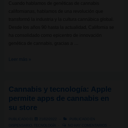
Cuando hablamos de genéticas de cannabis
californianas, hablamos de una revolución que
transformó la industria y la cultura cannábica global.
Desde los años 90 hasta la actualidad, California se
ha consolidado como epicentro de innovación
genética de cannabis, gracias a …
Genéticas
Leer más »
de
cannabis:
Californianas
Cannabis y tecnología: Apple
que
permite apps de cannabis en
cambiaron
su store
el
juego
PUBLICADO EL
21/02/2022
PUBLICADO EN
DISPENSARIO
,
TECNOLOGÍA
NO HAY COMENTARIOS