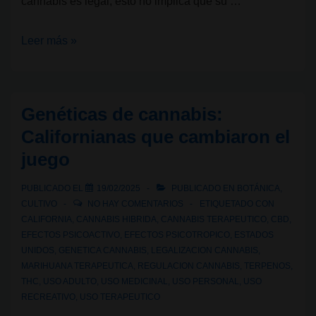
cannabis es legal, esto no implica que su …
¿Se
Leer más »
puede
fumar
cannabis
Genéticas de cannabis:
en
Californianas que cambiaron el
las
juego
calles
de
PUBLICADO EL
19/02/2025
PUBLICADO EN
BOTÁNICA
,
Estados
CULTIVO
NO HAY COMENTARIOS
ETIQUETADO CON
Unidos?
CALIFORNIA
,
CANNABIS HIBRIDA
,
CANNABIS TERAPEUTICO
,
CBD
,
EFECTOS PSICOACTIVO
,
EFECTOS PSICOTROPICO
,
ESTADOS
UNIDOS
,
GENETICA CANNABIS
,
LEGALIZACION CANNABIS
,
MARIHUANA TERAPEUTICA
,
REGULACION CANNABIS
,
TERPENOS
,
THC
,
USO ADULTO
,
USO MEDICINAL
,
USO PERSONAL
,
USO
RECREATIVO
,
USO TERAPEUTICO