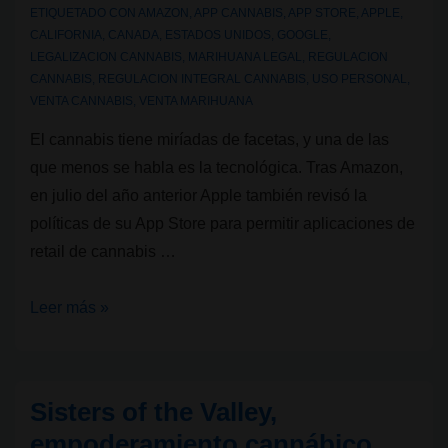
ETIQUETADO CON
AMAZON
,
APP CANNABIS
,
APP STORE
,
APPLE
,
CALIFORNIA
,
CANADA
,
ESTADOS UNIDOS
,
GOOGLE
,
LEGALIZACION CANNABIS
,
MARIHUANA LEGAL
,
REGULACION
CANNABIS
,
REGULACION INTEGRAL CANNABIS
,
USO PERSONAL
,
VENTA CANNABIS
,
VENTA MARIHUANA
El cannabis tiene miríadas de facetas, y una de las
que menos se habla es la tecnológica. Tras Amazon,
en julio del año anterior Apple también revisó la
políticas de su App Store para permitir aplicaciones de
retail de cannabis …
Cannabis
Leer más »
y
tecnología:
Apple
Sisters of the Valley,
permite
empoderamiento cannábico
apps