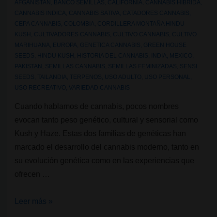
AFGANISTAN
,
BANCO SEMILLAS
,
CALIFORNIA
,
CANNABIS HIBRIDA
,
CANNABIS INDICA
,
CANNABIS SATIVA
,
CATADORES CANNABIS
,
CEPA CANNABIS
,
COLOMBIA
,
CORDILLERA MONTAÑA HINDU
KUSH
,
CULTIVADORES CANNABIS
,
CULTIVO CANNABIS
,
CULTIVO
MARIHUANA
,
EUROPA
,
GENETICA CANNABIS
,
GREEN HOUSE
SEEDS
,
HINDU KUSH
,
HISTORIA DEL CANNABIS
,
INDIA
,
MEXICO
,
PAKISTAN
,
SEMILLAS CANNABIS
,
SEMILLAS FEMINIZADAS
,
SENSI
SEEDS
,
TAILANDIA
,
TERPENOS
,
USO ADULTO
,
USO PERSONAL
,
USO RECREATIVO
,
VARIEDAD CANNABIS
Cuando hablamos de cannabis, pocos nombres
evocan tanto peso genético, cultural y sensorial como
Kush y Haze. Estas dos familias de genéticas han
marcado el desarrollo del cannabis moderno, tanto en
su evolución genética como en las experiencias que
ofrecen …
Genéticas
Leer más »
de