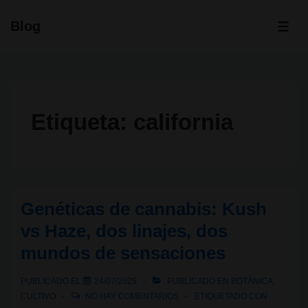
↓
Blog
Saltar
ME
al
contenido
principal
Etiqueta:
california
Genéticas de cannabis: Kush
vs Haze, dos linajes, dos
mundos de sensaciones
PUBLICADO EL
24/07/2025
PUBLICADO EN
BOTÁNICA
,
CULTIVO
NO HAY COMENTARIOS
ETIQUETADO CON