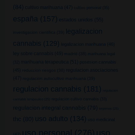
(84)
cultivo marihuana
(47)
cultivo personal
(35)
españa
(157)
estados unidos
(55)
legalizacion
investigacion cientifica
(39)
cannabis
(129)
legalizacion marihuana
(46)
ley sobre cannabis
(49)
madrid
(38)
marihuana legal
marihuana terapeutica
(51)
posesion cannabis
(32)
(45)
regulacion asociaciones
reduccion riesgos
(38)
(47)
regulacion autocultivo marihuana
(39)
regulacion cannabis
(181)
regulacion
regulacion cultivo cannabis
(33)
cannabis terapeutico
(25)
regulacion integral cannabis
(79)
terpenos
(25)
uso adulto
(134)
thc
(80)
uso medicinal
uso
uso personal
(276)
(42)