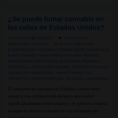
cannabis:
Kush
¿Se puede fumar cannabis en
vs
las calles de Estados Unidos?
Haze,
dos
PUBLICADO EL
26/05/2025
PUBLICADO EN
linajes,
DISPENSARIO
,
POLÍTICAS
NO HAY COMENTARIOS
dos
ETIQUETADO CON
CALIFORNIA
,
ESTADOS UNIDOS
,
FUMAR CALLE
,
FUMAR CANNABIS
,
FUMAR MARIHUANA
,
FUMAR PARQUES
,
mundos
FUMAR PLAYAS
,
FUMAR TABACO
,
NUEVA YORK
,
PROHIBIDO
de
FUMAR CALLE
,
REGULACION CANNABIS
,
TRANSPORTE PUBLICO
,
sensaciones
USO ADULTO
,
USO PERSONAL
,
USO RECREATIVO
,
USO
TERAPEUTICO
,
VAPEAR MARIHUANA
,
VIA PUBLICA
,
WASHINGTON
El consumo de cannabis en Estados Unidos está
sujeto a una compleja red de leyes que varían
significativamente entre estados y el gobierno federal.
Aunque en muchos estados el uso recreativo del