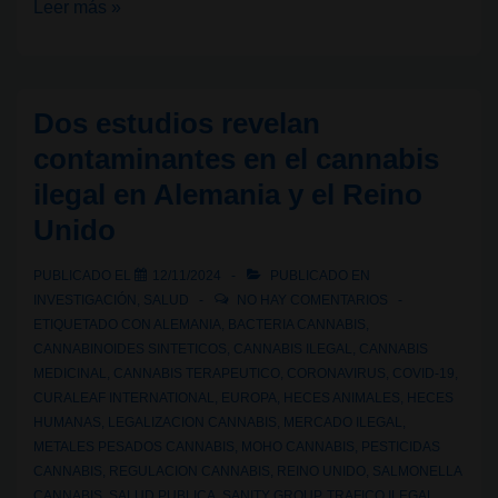
¿Qué
Leer más »
hay
detrás
del
Dos estudios revelan
cannabis
contaminantes en el cannabis
de
ilegal en Alemania y el Reino
los
Unido
coffeeshops
holandeses?
PUBLICADO EL
12/11/2024
PUBLICADO EN
Contaminantes
INVESTIGACIÓN
,
SALUD
NO HAY COMENTARIOS
y
ETIQUETADO CON
ALEMANIA
,
BACTERIA CANNABIS
,
regulación
CANNABINOIDES SINTETICOS
,
CANNABIS ILEGAL
,
CANNABIS
MEDICINAL
,
CANNABIS TERAPEUTICO
,
CORONAVIRUS
,
COVID-19
,
en
CURALEAF INTERNATIONAL
,
EUROPA
,
HECES ANIMALES
,
HECES
camino
HUMANAS
,
LEGALIZACION CANNABIS
,
MERCADO ILEGAL
,
METALES PESADOS CANNABIS
,
MOHO CANNABIS
,
PESTICIDAS
CANNABIS
,
REGULACION CANNABIS
,
REINO UNIDO
,
SALMONELLA
CANNABIS
,
SALUD PUBLICA
,
SANITY GROUP
,
TRAFICO ILEGAL
,