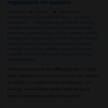
regulación en camino
PUBLICADO EL
17/02/2025
PUBLICADO EN
COFFEESHOPS
,
INVESTIGACIÓN
,
POLÍTICAS
NO HAY
COMENTARIOS
ETIQUETADO CON
AMSTERDAM
,
BACTERIA
CANNABIS
,
COFFEESHOPS
,
COMPRAR CANNABIS
,
COMPRAR
MARIHUANA
,
CONTROL CALIDAD
,
CULTIVO CANNABIS
,
ESTUDIO
CANNABIS
,
HOLANDA
,
HONGOS CANNABIS
,
INSTITUTO TRIMBOS
,
METALES PESADOS CANNABIS
,
PAISES BAJOS
,
PESTICIDAS
CANNABIS
,
REGULACION CANNABIS
,
REGULACION CULTIVO
CANNABIS
,
STAPHYLOCOCCUS AUREUS
,
VENTA CANNABIS
,
VENTA MARIHUANA
Cuando pensamos en los coffeeshops de los Países
Bajos, solemos asociarlos con la imagen de cannabis
de calidad y un modelo icónico de tolerancia. Sin
embargo, en un reciente estudio realizado por el
Instituto Trimbos, publicado en enero en el …