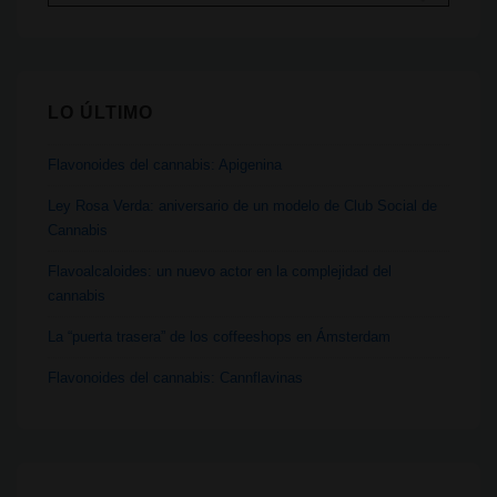
por:
ilegal
en
Alemania
LO ÚLTIMO
y
el
Flavonoides del cannabis: Apigenina
Reino
Unido
Ley Rosa Verda: aniversario de un modelo de Club Social de
Cannabis
Flavoalcaloides: un nuevo actor en la complejidad del
cannabis
La “puerta trasera” de los coffeeshops en Ámsterdam
Flavonoides del cannabis: Cannflavinas