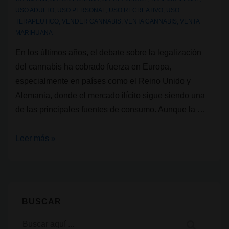
USO ADULTO
,
USO PERSONAL
,
USO RECREATIVO
,
USO
TERAPEUTICO
,
VENDER CANNABIS
,
VENTA CANNABIS
,
VENTA
MARIHUANA
En los últimos años, el debate sobre la legalización
del cannabis ha cobrado fuerza en Europa,
especialmente en países como el Reino Unido y
Alemania, donde el mercado ilícito sigue siendo una
de las principales fuentes de consumo. Aunque la …
Dos
Leer más »
estudios
revelan
contaminantes
en
BUSCAR
el
Buscar
cannabis