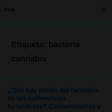
↓
Blog
Saltar
ME
al
contenido
principal
Etiqueta:
bacteria
cannabis
¿Qué hay detrás del cannabis
de los coffeeshops
holandeses? Contaminantes y