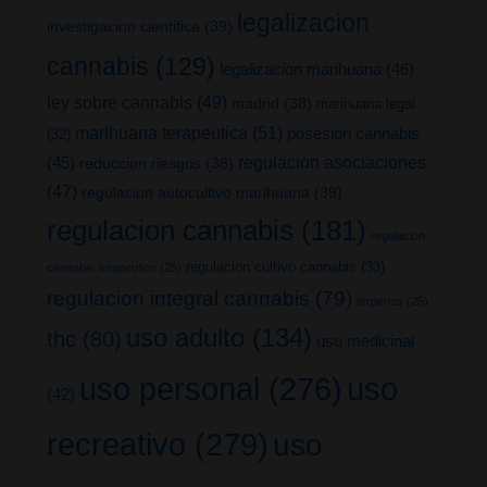
legalizacion
investigacion cientifica
(39)
cannabis
(129)
legalizacion marihuana
(46)
ley sobre cannabis
(49)
madrid
(38)
marihuana legal
marihuana terapeutica
(51)
posesion cannabis
(32)
(45)
regulacion asociaciones
reduccion riesgos
(38)
(47)
regulacion autocultivo marihuana
(39)
regulacion cannabis
(181)
regulacion
regulacion cultivo cannabis
(33)
cannabis terapeutico
(25)
regulacion integral cannabis
(79)
terpenos
(25)
uso adulto
(134)
thc
(80)
uso medicinal
uso
uso personal
(276)
(42)
recreativo
(279)
uso