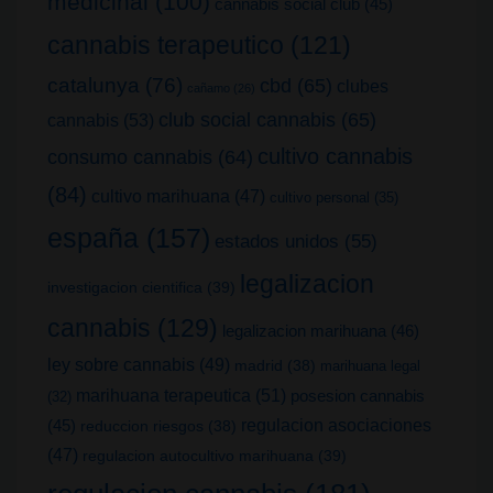
medicinal
(100)
cannabis social club
(45)
cannabis terapeutico
(121)
catalunya
(76)
cbd
(65)
clubes
cañamo
(26)
club social cannabis
(65)
cannabis
(53)
cultivo cannabis
consumo cannabis
(64)
(84)
cultivo marihuana
(47)
cultivo personal
(35)
españa
(157)
estados unidos
(55)
legalizacion
investigacion cientifica
(39)
cannabis
(129)
legalizacion marihuana
(46)
ley sobre cannabis
(49)
madrid
(38)
marihuana legal
marihuana terapeutica
(51)
posesion cannabis
(32)
(45)
regulacion asociaciones
reduccion riesgos
(38)
(47)
regulacion autocultivo marihuana
(39)