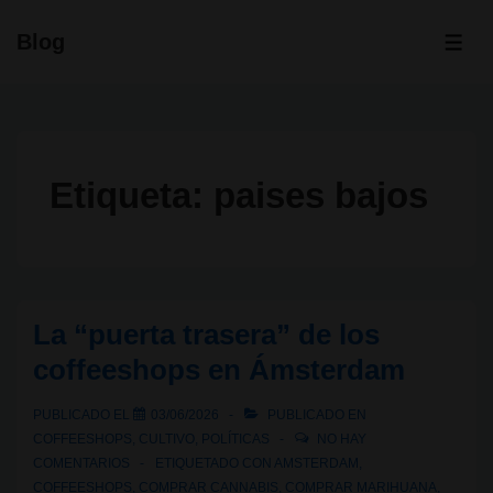
↓
Blog
Saltar
ME
al
contenido
principal
Etiqueta:
paises bajos
La “puerta trasera” de los
coffeeshops en Ámsterdam
PUBLICADO EL
03/06/2026
PUBLICADO EN
COFFEESHOPS
,
CULTIVO
,
POLÍTICAS
NO HAY
COMENTARIOS
ETIQUETADO CON
AMSTERDAM
,
COFFEESHOPS
,
COMPRAR CANNABIS
,
COMPRAR MARIHUANA
,