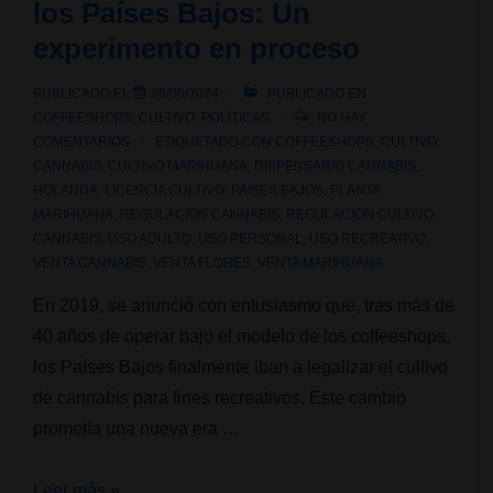
los Países Bajos: Un
las
experimento en proceso
calles
de
PUBLICADO EL
28/06/2024
PUBLICADO EN
Ámsterdam?
COFFEESHOPS
,
CULTIVO
,
POLÍTICAS
NO HAY
COMENTARIOS
ETIQUETADO CON
COFFEESHOPS
,
CULTIVO
CANNABIS
,
CULTIVO MARIHUANA
,
DISPENSARIO CANNABIS
,
HOLANDA
,
LICENCIA CULTIVO
,
PAISES BAJOS
,
PLANTA
MARIHUANA
,
REGULACION CANNABIS
,
REGULACION CULTIVO
CANNABIS
,
USO ADULTO
,
USO PERSONAL
,
USO RECREATIVO
,
VENTA CANNABIS
,
VENTA FLORES
,
VENTA MARIHUANA
En 2019, se anunció con entusiasmo que, tras más de
40 años de operar bajo el modelo de los coffeeshops,
los Países Bajos finalmente iban a legalizar el cultivo
de cannabis para fines recreativos. Este cambio
prometía una nueva era …
El
Leer más »