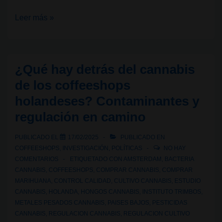
Genéticas
Leer más »
de
cannabis:
Europeas
¿Qué hay detrás del cannabis
que
de los coffeeshops
marcaron
holandeses? Contaminantes y
una
regulación en camino
era
PUBLICADO EL
17/02/2025
PUBLICADO EN
COFFEESHOPS
,
INVESTIGACIÓN
,
POLÍTICAS
NO HAY
COMENTARIOS
ETIQUETADO CON
AMSTERDAM
,
BACTERIA
CANNABIS
,
COFFEESHOPS
,
COMPRAR CANNABIS
,
COMPRAR
MARIHUANA
,
CONTROL CALIDAD
,
CULTIVO CANNABIS
,
ESTUDIO
CANNABIS
,
HOLANDA
,
HONGOS CANNABIS
,
INSTITUTO TRIMBOS
,
METALES PESADOS CANNABIS
,
PAISES BAJOS
,
PESTICIDAS
CANNABIS
,
REGULACION CANNABIS
,
REGULACION CULTIVO