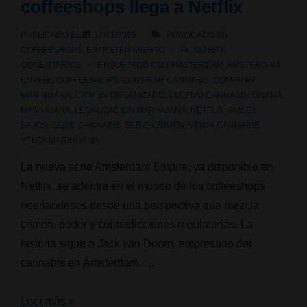
coffeeshops llega a Netflix
en
Ámsterdam
PUBLICADO EL
17/11/2025
PUBLICADO EN
COFFEESHOPS
,
ENTRETENIMIENTO
NO HAY
COMENTARIOS
ETIQUETADO CON
AMSTERDAM
,
AMSTERDAM
EMPIRE
,
COFFEESHOPS
,
COMPRAR CANNABIS
,
COMPRAR
MARIHUANA
,
CRIMEN ORGANIZADO
,
CULTIVO CANNABIS
,
DRAMA
MARIHUANA
,
LEGALIZACION MARIHUANA
,
NETFLIX
,
PAISES
BAJOS
,
SERIE CANNABIS
,
SERIE CRIMEN
,
VENTA CANNABIS
,
VENTA MARIHUANA
La nueva serie Amsterdam Empire, ya disponible en
Netflix, se adentra en el mundo de los coffeeshops
neerlandeses desde una perspectiva que mezcla
crimen, poder y contradicciones regulatorias. La
historia sigue a Jack van Doorn, empresario del
cannabis en Ámsterdam, …
Amsterdam
Leer más »