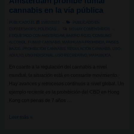
Ámsterdam prohíbe fumar
por
cannabis en la vía pública
fumar
marihuana
PUBLICADO EL
15/02/2023
PUBLICADO EN
en
COFFEESHOPS
,
POLÍTICAS
NO HAY COMENTARIOS
el
ETIQUETADO CON
AMSTERDAM
,
BARRIO ROJO
,
CONSUMO
ALCOHOL
,
FUMAR CANNABIS
,
MARIHUANA PROHIBIDA
,
PAISES
Distrito
BAJOS
,
PROHIBICION CANNABIS
,
REGULACION CANNABIS
,
USO
del
ADULTO
,
USO PERSONAL
,
USO RECREATIVO
,
VIA PUBLICA
Barrio
En cuanto a la regulación del cannabis a nivel
Rojo
mundial, la situación está en constante movimiento.
Hay avances y retrocesos continuos a nivel global. Un
ejemplo reciente es la prohibición del CBD en Hong
Kong con penas de 7 años …
Ámsterdam
Leer más »
prohíbe
fumar