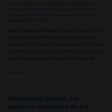
CULTIVO CANNABIS
,
CULTIVO MARIHUANA
,
GEDOOGBELEID
,
PAISES BAJOS
,
REGULACION CANNABIS
,
USO ADULTO
,
USO
PERSONAL
,
USO RECREATIVO
,
USO TERAPEUTICO
,
VENTA
CANNABIS
,
VENTA FLORES
Durante décadas, Amsterdam ha sido vista como uno
de los grandes símbolos de la tolerancia hacia el
cannabis. Sus famosos coffeeshops atraen a millones
de personas cada año y representan, para muchos, un
modelo de legalización funcional. Pero detrás de …
La
Leer más »
“puerta
trasera”
de
Amsterdam Empire: las
los
pasiones criminales de los
coffeeshops