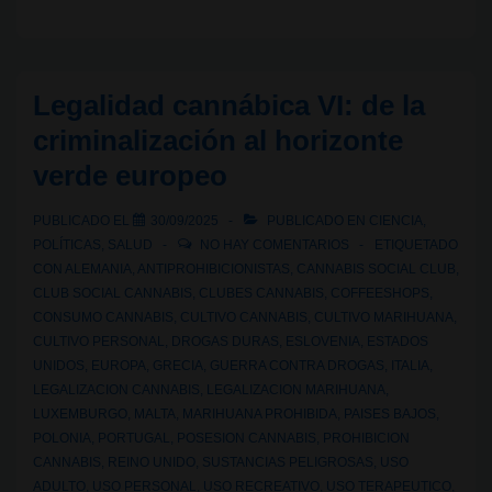
Empire:
las
pasiones
Legalidad cannábica VI: de la
criminales
criminalización al horizonte
de
verde europeo
los
coffeeshops
PUBLICADO EL
30/09/2025
PUBLICADO EN
CIENCIA
,
llega
POLÍTICAS
,
SALUD
NO HAY COMENTARIOS
ETIQUETADO
a
CON
ALEMANIA
,
ANTIPROHIBICIONISTAS
,
CANNABIS SOCIAL CLUB
,
CLUB SOCIAL CANNABIS
,
CLUBES CANNABIS
,
COFFEESHOPS
,
Netflix
CONSUMO CANNABIS
,
CULTIVO CANNABIS
,
CULTIVO MARIHUANA
,
CULTIVO PERSONAL
,
DROGAS DURAS
,
ESLOVENIA
,
ESTADOS
UNIDOS
,
EUROPA
,
GRECIA
,
GUERRA CONTRA DROGAS
,
ITALIA
,
LEGALIZACION CANNABIS
,
LEGALIZACION MARIHUANA
,
LUXEMBURGO
,
MALTA
,
MARIHUANA PROHIBIDA
,
PAISES BAJOS
,
POLONIA
,
PORTUGAL
,
POSESION CANNABIS
,
PROHIBICION
CANNABIS
,
REINO UNIDO
,
SUSTANCIAS PELIGROSAS
,
USO
ADULTO
,
USO PERSONAL
,
USO RECREATIVO
,
USO TERAPEUTICO
,