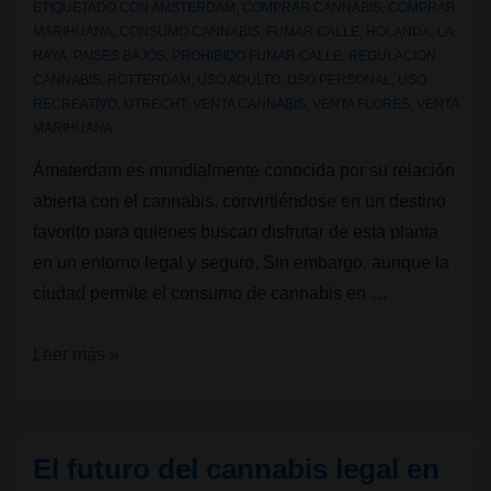
holandeses?
ETIQUETADO CON
AMSTERDAM
,
COMPRAR CANNABIS
,
COMPRAR
MARIHUANA
,
CONSUMO CANNABIS
,
FUMAR CALLE
,
HOLANDA
,
LA
Contaminantes
HAYA
,
PAISES BAJOS
,
PROHIBIDO FUMAR CALLE
,
REGULACION
y
CANNABIS
,
ROTTERDAM
,
USO ADULTO
,
USO PERSONAL
,
USO
regulación
RECREATIVO
,
UTRECHT
,
VENTA CANNABIS
,
VENTA FLORES
,
VENTA
MARIHUANA
en
camino
Ámsterdam es mundialmente conocida por su relación
abierta con el cannabis, convirtiéndose en un destino
favorito para quienes buscan disfrutar de esta planta
en un entorno legal y seguro. Sin embargo, aunque la
ciudad permite el consumo de cannabis en …
¿Se
Leer más »
puede
fumar
cannabis
El futuro del cannabis legal en
en