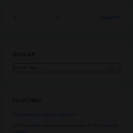
cannabis
en
Paginación
1
2
Siguiente
la
de
vía
entradas
pública
BUSCAR
Buscar
por:
LO ÚLTIMO
Flavonoides del cannabis: Apigenina
Ley Rosa Verda: aniversario de un modelo de Club Social de
Cannabis