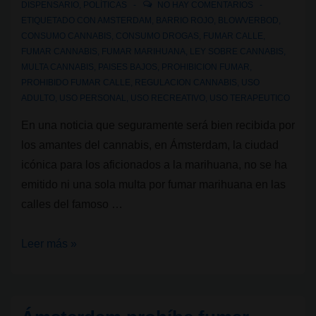
DISPENSARIO
,
POLÍTICAS
NO HAY COMENTARIOS
comprenderlas
ETIQUETADO CON
AMSTERDAM
,
BARRIO ROJO
,
BLOWVERBOD
,
CONSUMO CANNABIS
,
CONSUMO DROGAS
,
FUMAR CALLE
,
mejor
FUMAR CANNABIS
,
FUMAR MARIHUANA
,
LEY SOBRE CANNABIS
,
MULTA CANNABIS
,
PAISES BAJOS
,
PROHIBICION FUMAR
,
PROHIBIDO FUMAR CALLE
,
REGULACION CANNABIS
,
USO
ADULTO
,
USO PERSONAL
,
USO RECREATIVO
,
USO TERAPEUTICO
En una noticia que seguramente será bien recibida por
los amantes del cannabis, en Ámsterdam, la ciudad
icónica para los aficionados a la marihuana, no se ha
emitido ni una sola multa por fumar marihuana en las
calles del famoso …
Ámsterdam
Leer más »
no
impone
multas