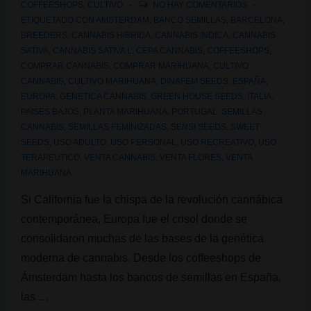
COFFEESHOPS
,
CULTIVO
NO HAY COMENTARIOS
europeo
ETIQUETADO CON
AMSTERDAM
,
BANCO SEMILLAS
,
BARCELONA
,
BREEDERS
,
CANNABIS HIBRIDA
,
CANNABIS INDICA
,
CANNABIS
SATIVA
,
CANNABIS SATIVA L
,
CEPA CANNABIS
,
COFFEESHOPS
,
COMPRAR CANNABIS
,
COMPRAR MARIHUANA
,
CULTIVO
CANNABIS
,
CULTIVO MARIHUANA
,
DINAFEM SEEDS
,
ESPAÑA
,
EUROPA
,
GENETICA CANNABIS
,
GREEN HOUSE SEEDS
,
ITALIA
,
PAISES BAJOS
,
PLANTA MARIHUANA
,
PORTUGAL
,
SEMILLAS
CANNABIS
,
SEMILLAS FEMINIZADAS
,
SENSI SEEDS
,
SWEET
SEEDS
,
USO ADULTO
,
USO PERSONAL
,
USO RECREATIVO
,
USO
TERAPEUTICO
,
VENTA CANNABIS
,
VENTA FLORES
,
VENTA
MARIHUANA
Si California fue la chispa de la revolución cannábica
contemporánea, Europa fue el crisol donde se
consolidaron muchas de las bases de la genética
moderna de cannabis. Desde los coffeeshops de
Ámsterdam hasta los bancos de semillas en España,
las …