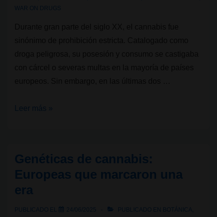
WAR ON DRUGS
Durante gran parte del siglo XX, el cannabis fue
sinónimo de prohibición estricta. Catalogado como
droga peligrosa, su posesión y consumo se castigaba
con cárcel o severas multas en la mayoría de países
europeos. Sin embargo, en las últimas dos …
Legalidad
Leer más »
cannábica
VI:
de
Genéticas de cannabis:
la
Europeas que marcaron una
criminalización
era
al
horizonte
PUBLICADO EL
24/06/2025
PUBLICADO EN
BOTÁNICA
,
verde