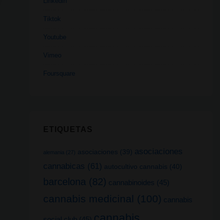
Linkedin
Tiktok
Youtube
Vimeo
Foursquare
ETIQUETAS
asociaciones
asociaciones
(39)
alemania
(27)
cannabicas
(61)
autocultivo cannabis
(40)
barcelona
(82)
cannabinoides
(45)
cannabis medicinal
(100)
cannabis
cannabis
social club
(45)