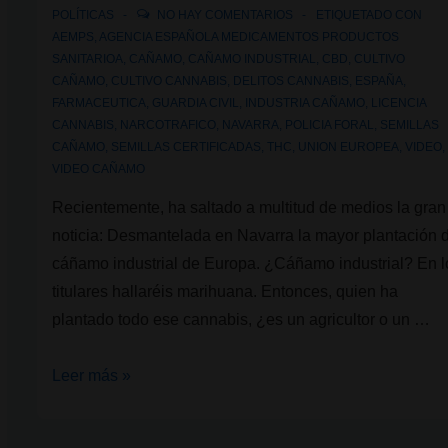
POLÍTICAS
NO HAY COMENTARIOS
ETIQUETADO CON
AEMPS
,
AGENCIA ESPAÑOLA MEDICAMENTOS PRODUCTOS
SANITARIOA
,
CAÑAMO
,
CAÑAMO INDUSTRIAL
,
CBD
,
CULTIVO
CAÑAMO
,
CULTIVO CANNABIS
,
DELITOS CANNABIS
,
ESPAÑA
,
FARMACEUTICA
,
GUARDIA CIVIL
,
INDUSTRIA CAÑAMO
,
LICENCIA
CANNABIS
,
NARCOTRAFICO
,
NAVARRA
,
POLICIA FORAL
,
SEMILLAS
CAÑAMO
,
SEMILLAS CERTIFICADAS
,
THC
,
UNION EUROPEA
,
VIDEO
,
VIDEO CAÑAMO
Recientemente, ha saltado a multitud de medios la gran
noticia: Desmantelada en Navarra la mayor plantación 
cáñamo industrial de Europa. ¿Cáñamo industrial? En l
titulares hallaréis marihuana. Entonces, quien ha
plantado todo ese cannabis, ¿es un agricultor o un …
Desmantelada
Leer más »
en
Navarra