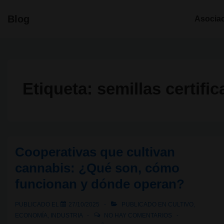
↓
Navegació
Blog
Asocia
Saltar
principal
al
contenido
principal
Etiqueta:
semillas certifi
Cooperativas que cultivan
cannabis: ¿Qué son, cómo
funcionan y dónde operan?
PUBLICADO EL
27/10/2025
PUBLICADO EN
CULTIVO
,
ECONOMÍA
,
INDUSTRIA
NO HAY COMENTARIOS