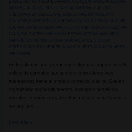
ETIQUETADO CON
ACEITE CAÑAMO
,
ACEITE CANNABIS
,
ARGENTINA
,
BIOMASA
,
BUENOS AIRES
,
CAÑAMO INDUSTRIAL
,
CBD
,
CBG
,
CHEFCHAOUEN
,
CLONES CANNABIS
,
COOPERATIVA CULTIVO
CANNABIS
,
COOPERATIVAS
,
CULTIVO CAÑAMO
,
CULTIVO CANNABIS
,
CULTIVO CANNABIS MEDICINAL
,
CULTIVO CBD
,
CULTIVO COLECTIVO
CANNABIS
,
CULTIVO MARIHUANA
,
ESPAÑA
,
KETAMA
,
MALLORCA
,
MARRUECOS
,
MOROCCAN CANNABIS ALLIANCE
,
SEMILLAS
CERTIFICADAS
,
THC
,
VENDER CANNABIS
,
VENTA CANNABIS
,
VENTA
MARIHUANA
En los últimos años, vemos que algunas cooperativas de
cultivo de cannabis han surgido como alternativas
interesantes frente al modelo comercial clásico. Suelen
organizarse cooperativamente, buscando beneficios
sociales, económicos y de salud, no solo lucro. Vamos a
ver qué son, …
Cooperativas
Leer más »
que