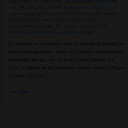
ETIQUETADO CON
CANNABIDIOL
,
CANNABINOIDES
,
CANNABINOL
,
CBD
,
CBN
,
INDICE PSICOACTIVIDAD
,
INDICE RELACION
CANNABINIODE
,
INVESTIGACION CIENTIFICA
,
NACIONES UNIDAS
,
OFICINA NACIONES UNIDAS DROGAS DELITOS
,
ONU
,
TETRAHIDROCANNABINOL
,
THC
,
UNODC
,
USO ADULTO
,
USO
PERSONAL
,
USO RECREATIVO
,
USO TERAPEUTICO
El cannabis es una planta con una enorme diversidad de
compuestos químicos, siendo los cannabinoides los más
estudiados por sus efectos en el cuerpo humano. En
2010, la Oficina de las Naciones Unidas contra la Droga y
el Delito (UNODC) …
Estándares
Leer más »
en
el
cannabis:
El