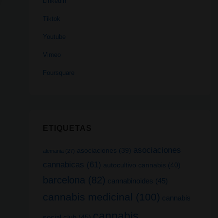
Linkedin
Tiktok
Youtube
Vimeo
Foursquare
ETIQUETAS
asociaciones
asociaciones
(39)
alemania
(27)
cannabicas
(61)
autocultivo cannabis
(40)
barcelona
(82)
cannabinoides
(45)
cannabis medicinal
(100)
cannabis
cannabis
social club
(45)