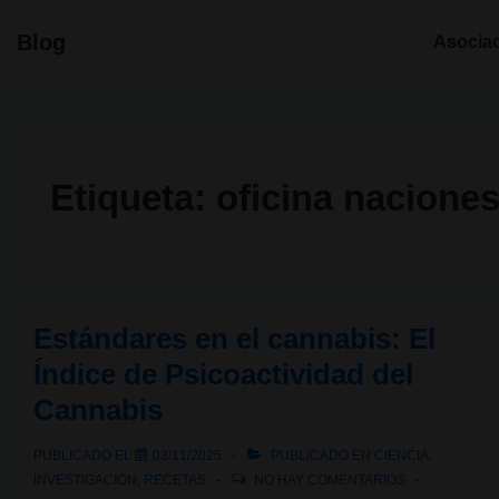
↓
Navegació
Blog
Asocia
Saltar
principal
al
contenido
principal
Etiqueta:
oficina naciones
Estándares en el cannabis: El
Índice de Psicoactividad del
Cannabis
PUBLICADO EL
03/11/2025
PUBLICADO EN
CIENCIA
,
INVESTIGACIÓN
,
RECETAS
NO HAY COMENTARIOS