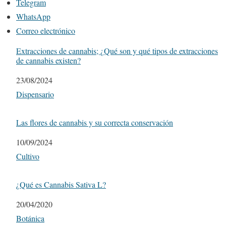
Telegram
WhatsApp
Correo electrónico
Extracciones de cannabis; ¿Qué son y qué tipos de extracciones
de cannabis existen?
Fecha
23/08/2024
Respecto a
Dispensario
Las flores de cannabis y su correcta conservación
Fecha
10/09/2024
Respecto a
Cultivo
¿Qué es Cannabis Sativa L?
Fecha
20/04/2020
Respecto a
Botánica