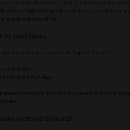
ros es
Suiza
, donde cadenas como Lidl han comenzado a comerc
THC y rico en CBD). Este tipo de productos ya se venden con re
un cambio cultural profundo.
a lo cotidiano
s que un cambio de canal de venta. Supone el paso de:
a a subculturas
o en el consumo cotidiano
de entrada perfecta: no es psicoactivo, se percibe como “bienest
icionales.
una victoria cultural