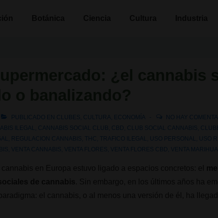
n
ción
Botánica
Ciencia
Cultura
Industria
 supermercado: ¿el cannabis s
o o banalizando?
PUBLICADO EN
CLUBES
,
CULTURA
,
ECONOMÍA
NO HAY COMENTA
ABIS ILEGAL
,
CANNABIS SOCIAL CLUB
,
CBD
,
CLUB SOCIAL CANNABIS
,
CLUB
GAL
,
REGULACION CANNABIS
,
THC
,
TRAFICO ILEGAL
,
USO PERSONAL
,
USO R
BIS
,
VENTA CANNABIS
,
VENTA FLORES
,
VENTA FLORES CBD
,
VENTA MARIHU
l cannabis en Europa estuvo ligado a espacios concretos: el
mer
 sociales de cannabis
. Sin embargo, en los últimos años ha e
aradigma: el cannabis, o al menos una versión de él, ha llega