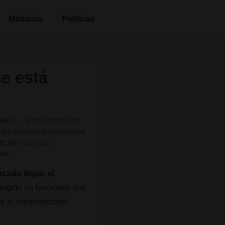
Medicina
Políticas
e está
RIOS
ETIQUETADO CON
ES CANNABIS
,
ESTIGMATIZAR
ECREATIVO
,
USO
ANA
cado ilegal, el
mergido un fenómeno que
do al supermercado.