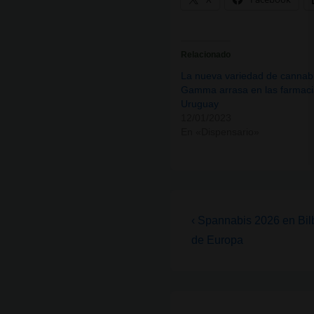
Relacionado
La nueva variedad de cannab
Gamma arrasa en las farmaci
Uruguay
12/01/2023
En «Dispensario»
Navegación
La
‹ Spannabis 2026 en Bil
entrada
de
de Europa
anterior
entradas
es