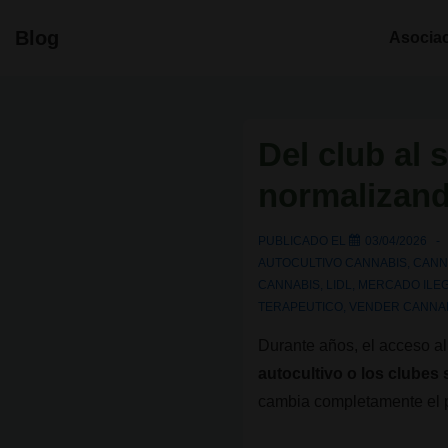
↓
Navegació
Blog
Asocia
Saltar
principal
al
contenido
principal
Del club al
normalizand
PUBLICADO EL
03/04/2026
AUTOCULTIVO CANNABIS
,
CANN
CANNABIS
,
LIDL
,
MERCADO ILE
TERAPEUTICO
,
VENDER CANNA
Durante años, el acceso a
autocultivo o los clubes
cambia completamente el p