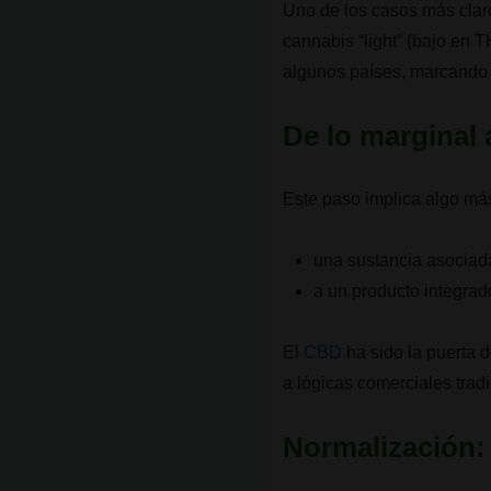
Uno de los casos más cla
cannabis “light” (bajo en 
algunos países, marcando 
De lo marginal 
Este paso implica algo má
una sustancia asociad
a un producto integrad
El
CBD
ha sido la puerta 
a lógicas comerciales trad
Normalización: 