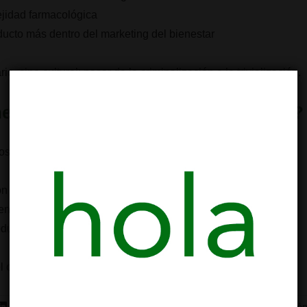
ejidad farmacológica
ducto más dentro del marketing del bienestar
rio, sino cultural: pasar de la criminalización a la trivialización.
nen los clubes sociales de cannabis?
os clubes sociales de cannabis pueden jugar un rol clave:
n y reducción de riesgos
ente a consumo impulsivo
oducto
el cannabis se normaliza. Es cómo se normaliza.
LinkedIn
Telegram
WhatsApp
Correo electró