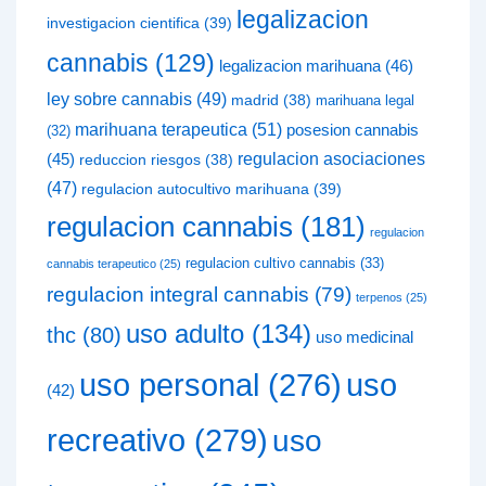
legalizacion
investigacion cientifica
(39)
cannabis
(129)
legalizacion marihuana
(46)
ley sobre cannabis
(49)
madrid
(38)
marihuana legal
marihuana terapeutica
(51)
posesion cannabis
(32)
(45)
regulacion asociaciones
reduccion riesgos
(38)
(47)
regulacion autocultivo marihuana
(39)
regulacion cannabis
(181)
regulacion
regulacion cultivo cannabis
(33)
cannabis terapeutico
(25)
regulacion integral cannabis
(79)
terpenos
(25)
uso adulto
(134)
thc
(80)
uso medicinal
uso
uso personal
(276)
(42)
recreativo
(279)
uso