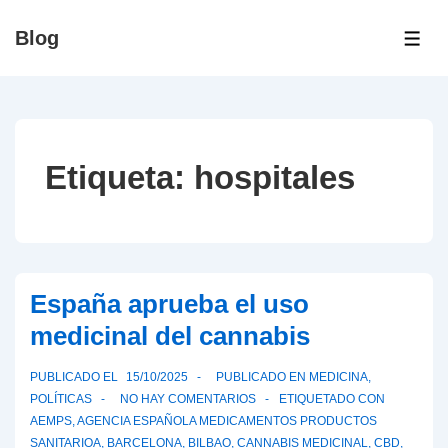
↓
Blog
Saltar
ME
al
contenido
principal
Etiqueta:
hospitales
España aprueba el uso
medicinal del cannabis
PUBLICADO EL
15/10/2025
PUBLICADO EN
MEDICINA
,
POLÍTICAS
NO HAY COMENTARIOS
ETIQUETADO CON
AEMPS
,
AGENCIA ESPAÑOLA MEDICAMENTOS PRODUCTOS
SANITARIOA
,
BARCELONA
,
BILBAO
,
CANNABIS MEDICINAL
,
CBD
,