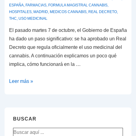
ESPAÑA
,
FARMACIAS
,
FORMULA MAGISTRAL CANNABIS
,
HOSPITALES
,
MADRID
,
MEDICOS CANNABIS
,
REAL DECRETO
,
THC
,
USO MEDICINAL
El pasado martes 7 de octubre, el Gobierno de España
ha dado un paso significativo: se ha aprobado un Real
Decreto que regula oficialmente el uso medicinal del
cannabis. A continuación explicamos un poco qué
implica, cómo funcionará en la …
España
Leer más »
aprueba
el
uso
medicinal
BUSCAR
del
Buscar
cannabis