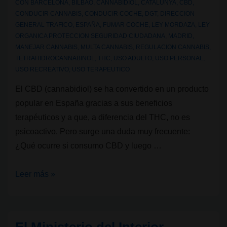
CON
BARCELONA
,
BILBAO
,
CANNABIDIOL
,
CATALUNYA
,
CBD
,
CONDUCIR CANNABIS
,
CONDUCIR COCHE
,
DGT
,
DIRECCION
GENERAL TRAFICO
,
ESPAÑA
,
FUMAR COCHE
,
LEY MORDAZA
,
LEY
ORGANICA PROTECCION SEGURIDAD CIUDADANA
,
MADRID
,
MANEJAR CANNABIS
,
MULTA CANNABIS
,
REGULACION CANNABIS
,
TETRAHIDROCANNABINOL
,
THC
,
USO ADULTO
,
USO PERSONAL
,
USO RECREATIVO
,
USO TERAPEUTICO
El CBD (cannabidiol) se ha convertido en un producto
popular en España gracias a sus beneficios
terapéuticos y a que, a diferencia del THC, no es
psicoactivo. Pero surge una duda muy frecuente:
¿Qué ocurre si consumo CBD y luego …
Legalidad
Leer más »
cannábica
VIII:
¿Puedo