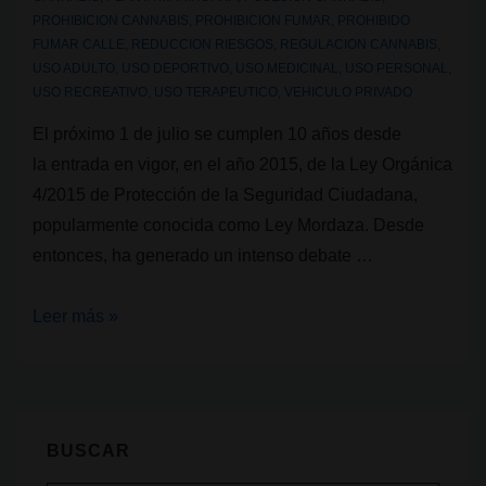
PROHIBICION CANNABIS
,
PROHIBICION FUMAR
,
PROHIBIDO
FUMAR CALLE
,
REDUCCION RIESGOS
,
REGULACION CANNABIS
,
USO ADULTO
,
USO DEPORTIVO
,
USO MEDICINAL
,
USO PERSONAL
,
USO RECREATIVO
,
USO TERAPEUTICO
,
VEHICULO PRIVADO
El próximo 1 de julio se cumplen 10 años desde
la entrada en vigor, en el año 2015, de la Ley Orgánica
4/2015 de Protección de la Seguridad Ciudadana,
popularmente conocida como Ley Mordaza. Desde
entonces, ha generado un intenso debate …
Legalidad
Leer más »
cannábica:
Ley
Mordaza
¿seguridad
BUSCAR
ciudadana