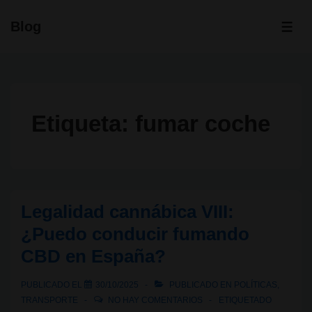
↓
Blog
Saltar
ME
al
contenido
principal
Etiqueta:
fumar coche
Legalidad cannábica VIII:
¿Puedo conducir fumando
CBD en España?
PUBLICADO EL
30/10/2025
PUBLICADO EN
POLÍTICAS
,
TRANSPORTE
NO HAY COMENTARIOS
ETIQUETADO