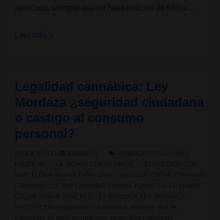
aparcado, siempre que no haya indicios de tráfico …
El
Leer más »
Ministerio
del
Interior
Legalidad cannábica: Ley
reconoce
Mordaza ¿seguridad ciudadana
el
o castigo al consumo
coche
personal?
aparcado
como
PUBLICADO EL
23/04/2025
PUBLICADO EN
CLUBES
,
espacio
POLÍTICAS
NO HAY COMENTARIOS
ETIQUETADO CON
privado
BARCELONA
,
BILBAO
,
CATALUNYA
,
CONDUCIR COCHE
,
CONSUMO
de
CANNABIS
,
CULTIVO CANNABIS
,
ESPAÑA
,
FUMAR CALLE
,
FUMAR
COCHE
,
FUMAR VEHICULO
,
LEY MORDAZA
,
LEY ORGANICA
consumo
PROTECCION SEGURIDAD CIUDADANA
,
MADRID
,
MULTA
CANNABIS
,
PLANTA MARIHUANA
,
POSESION CANNABIS
,