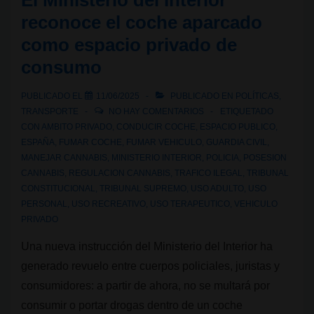
El Ministerio del Interior
conducir
reconoce el coche aparcado
fumando
como espacio privado de
CBD
consumo
en
España?
PUBLICADO EL
11/06/2025
PUBLICADO EN
POLÍTICAS
,
TRANSPORTE
NO HAY COMENTARIOS
ETIQUETADO
CON
AMBITO PRIVADO
,
CONDUCIR COCHE
,
ESPACIO PUBLICO
,
ESPAÑA
,
FUMAR COCHE
,
FUMAR VEHICULO
,
GUARDIA CIVIL
,
MANEJAR CANNABIS
,
MINISTERIO INTERIOR
,
POLICIA
,
POSESION
CANNABIS
,
REGULACION CANNABIS
,
TRAFICO ILEGAL
,
TRIBUNAL
CONSTITUCIONAL
,
TRIBUNAL SUPREMO
,
USO ADULTO
,
USO
PERSONAL
,
USO RECREATIVO
,
USO TERAPEUTICO
,
VEHICULO
PRIVADO
Una nueva instrucción del Ministerio del Interior ha
generado revuelo entre cuerpos policiales, juristas y
consumidores: a partir de ahora, no se multará por
consumir o portar drogas dentro de un coche