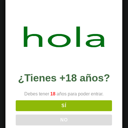
TEMAS
Alimentación
Botánica
Ciencia
Clubes
Coffeeshops
¿Tienes +18 años?
Cultivo
Cultura
Debes tener
18
años para poder entrar.
Deportes
SÍ
Dispensario
Dispositivos
NO
Economía