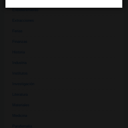
Entretenimiento
Extracciones
Ferias
Finanzas
Historia
Industria
Institutos
Investigación
Literatura
Materiales
Medicina
Parafernalia