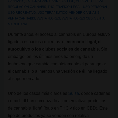
CANNABIS
,
ESTIGMATIZAR CANNABIS
,
LIDL
,
MERCADO ILEGAL
,
REGULACION CANNABIS
,
THC
,
TRAFICO ILEGAL
,
USO PERSONAL
,
USO RECREATIVO
,
USO TERAPEUTICO
,
VENDER CANNABIS
,
VENTA CANNABIS
,
VENTA FLORES
,
VENTA FLORES CBD
,
VENTA
MARIHUANA
Durante años, el acceso al cannabis en Europa estuvo
ligado a espacios concretos: el
mercado ilegal, el
autocultivo o los clubes sociales de cannabis
. Sin
embargo, en los últimos años ha emergido un
fenómeno que cambia completamente el paradigma:
el cannabis, o al menos una versión de él, ha llegado
al supermercado.
Uno de los casos más claros es
Suiza
, donde cadenas
como Lidl han comenzado a comercializar productos
de cannabis “light” (bajo en THC y rico en CBD). Este
tipo de productos ya se venden con relativa