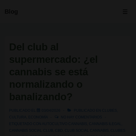
↓
Blog
Saltar
ME
al
contenido
principal
Del club al
supermercado: ¿el
cannabis se está
normalizando o
banalizando?
PUBLICADO EL
03/04/2026
PUBLICADO EN
CLUBES
,
CULTURA
,
ECONOMÍA
NO HAY COMENTARIOS
ETIQUETADO CON
AUTOCULTIVO CANNABIS
,
CANNABIS ILEGAL
,
CANNABIS SOCIAL CLUB
,
CBD
,
CLUB SOCIAL CANNABIS
,
CLUBES