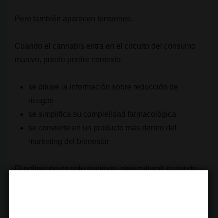
Pero también aparecen tensiones.
Cuando el cannabis entra en el circuito del consumo
masivo, puede perder contexto:
se diluye la información sobre reducción de
riesgos
se simplifica su complejidad farmacológica
se convierte en un producto más dentro del
marketing del bienestar
El peligro no es solo sanitario, sino cultural: pasar de
la criminalización a la trivialización.
¿Qué papel tienen los clubes