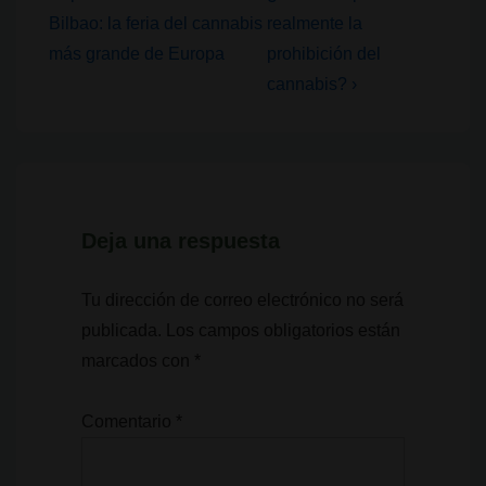
entrada
entrada
de
Bilbao: la feria del cannabis
realmente la
anterior
siguiente
más grande de Europa
prohibición del
entradas
es
es
cannabis? ›
Deja una respuesta
Tu dirección de correo electrónico no será
publicada.
Los campos obligatorios están
marcados con
*
Comentario
*