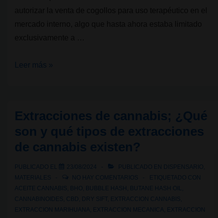
autorizar la venta de cogollos para uso terapéutico en el
mercado interno, algo que hasta ahora estaba limitado
exclusivamente a …
Colombia
Leer más »
avanza
hacia
la
Extracciones de cannabis; ¿Qué
venta
son y qué tipos de extracciones
legal
de cannabis existen?
de
cannabis
PUBLICADO EL
23/08/2024
PUBLICADO EN
DISPENSARIO
,
medicinal:
MATERIALES
NO HAY COMENTARIOS
ETIQUETADO CON
¿qué
ACEITE CANNABIS
,
BHO
,
BUBBLE HASH
,
BUTANE HASH OIL
,
CANNABINOIDES
,
CBD
,
DRY SIFT
,
EXTRACCION CANNABIS
,
significa
EXTRACCION MARIHUANA
,
EXTRACCION MECANICA
,
EXTRACCION
este