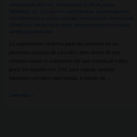
VAPORIZADOR
,
POD THC
,
PROPILENGLICOL
,
RESIN
,
ROSIN
,
TERPENOS
,
THC
,
USO ADULTO
,
USO PERSONAL
,
USO RECREATIVO
,
USO TERAPEUTICO
,
VAPES CANNABIS
,
VAPORIZADOR
,
VAPORIZADOR
EXTRACTOS
,
VAPORIZADOR ROSIN
,
VAPORIZADORES PARA FUMAR
,
VAPORIZAR MARIHUANA
La vaporización ya forma parte del presente en las
personas usuarias de cannabis, pero dentro de ese
universo existe un submundo del que todavía se habla
poco: los líquidos con THC para vapear, también
llamados cannabis vape liquids, e-liquids de …
Vaporización
Leer más »
con
cannabis:
Líquidos
con