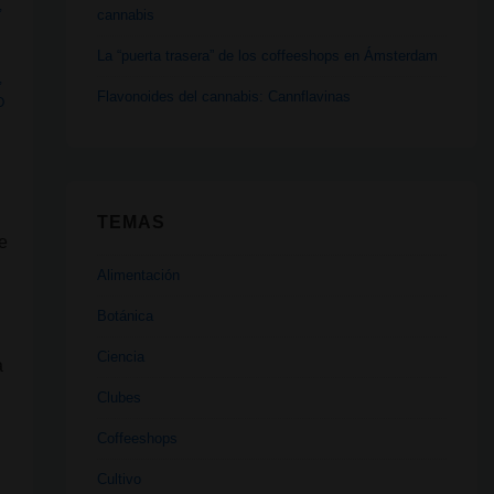
,
cannabis
La “puerta trasera” de los coffeeshops en Ámsterdam
,
Flavonoides del cannabis: Cannflavinas
O
TEMAS
e
Alimentación
Botánica
Ciencia
a
Clubes
Coffeeshops
Cultivo