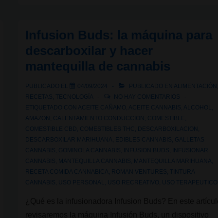
cultivan
cannabis:
Infusion Buds: la máquina para
¿Qué
descarboxilar y hacer
son,
mantequilla de cannabis
cómo
funcionan
PUBLICADO EL
04/09/2024
PUBLICADO EN
ALIMENTACIÓN
y
RECETAS
,
TECNOLOGÍA
NO HAY COMENTARIOS
dónde
ETIQUETADO CON
ACEITE CAÑAMO
,
ACEITE CANNABIS
,
ALCOHOL
,
AMAZON
,
CALENTAMIENTO CONDUCCION
,
COMESTIBLE
,
operan?
COMESTIBLE CBD
,
COMESTIBLES THC
,
DESCARBOXILACION
,
DESCARBOXILAR MARIHUANA
,
EDIBLES CANNABIS
,
GALLETAS
CANNABIS
,
GOMINOLA CANNABIS
,
INFUSION BUDS
,
INFUSIONAR
CANNABIS
,
MANTEQUILLA CANNABIS
,
MANTEQUILLA MARIHUANA
,
RECETA COMIDA CANNABICA
,
ROMAN VENTURES
,
TINTURA
CANNABIS
,
USO PERSONAL
,
USO RECREATIVO
,
USO TERAPEUTICO
¿Qué es la infusionadora Infusion Buds? En este artícul
revisaremos la máquina Infusión Buds, un dispositivo