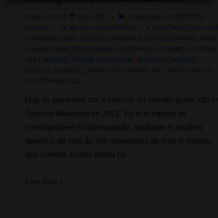
y
PUBLICADO EL
16/01/2023
PUBLICADO EN
BOTÁNICA
,
aceite
CIENCIA
NO HAY COMENTARIOS
ETIQUETADO CON
ACEIT
de
CANNABIS
,
CHINA
,
CULTIVO CANNABIS
,
ESTUDIO CANNABIS
,
FIBRA
CAÑAMO
,
GENETICA CANNABIS
,
HISTORIA DEL CAÑAMO
,
HISTORIA
cannabis
DEL CANNABIS
,
ORIGEN CIVILIZACION
,
RITUALES CANNABIS
,
en
SCIENCE ADVANCES
,
SEMILLAS CANNABIS
,
THC
,
USO RELIGIOSO
,
casa
USO TERAPEUTICO
Hoy os queremos dar a conocer un estudio publicado e
Science Advances en 2021. En él el equipo de
investigadores ha demostrado, mediante el análisis
genético de más de 100 variedades de todo el mundo,
que nuestra amada planta ha …
El
Leer más »
cannabis,
con