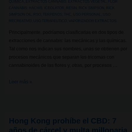
QUIMICA
,
EXTRACTOS CANNABIS
,
EXTRACTOS VEGETAL
,
FLOR
paso?
CANNABIS
,
HACHIS
,
ICEOLATOR
,
RESIN
,
RICK SIMPSON
,
RICK
SIMPSON OIL
,
RSO
,
TERPENOS
,
THC
,
USO PERSONAL
,
USO
RECREATIVO
,
USO TERAPEUTICO
,
VAPORIZADOR EXTRACTOS
Principalmente, podríamos clasificarlas en dos tipos de
extracciones de cannabis: las mecánicas y las químicas.
Tal como nos indican sus nombres, unas se obtienen por
procesos mecánicos que separan los tricomas con
cannabinoides de las flores y, otras, por procesos …
Extracciones
Leer más »
de
cannabis;
¿Qué
son
Hong Kong prohíbe el CBD: 7
y
años de cárcel y multa millonaria
qué