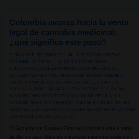
THC
Colombia avanza hacia la venta
legal de cannabis medicinal:
¿qué significa este paso?
PUBLICADO EL
08/08/2025
PUBLICADO EN
CULTIVO
,
ECONOMÍA
,
POLÍTICAS
NO HAY COMENTARIOS
ETIQUETADO CON
ACEITE CANNABIS
,
CANNABIS MEDICINAL
,
CANNABIS TERAPEUTICO
,
CAPSULAS MARIHUANA
,
COLOMBIA
,
CULTIVO CANNABIS
,
EXTRACCION CANNABIS
,
EXTRACCION
MARIHUANA
,
FLOR CANNABIS
,
GUSTAVO PETRO
,
LEGALIZACION
CANNABIS
,
PARKINSON
,
POSESION CANNABIS
,
REGULACION
CANNABIS
,
REGULACION INTEGRAL CANNABIS
,
USO ADULTO
,
USO
PERSONAL
,
USO RECREATIVO
,
USO TERAPEUTICO
,
VENTA CANNABIS
,
VENTA FLORES
,
VENTA FLORES CBD
El Gobierno de Gustavo Petro en Colombia está a punto
de dar un paso clave en materia de cannabis medicinal: