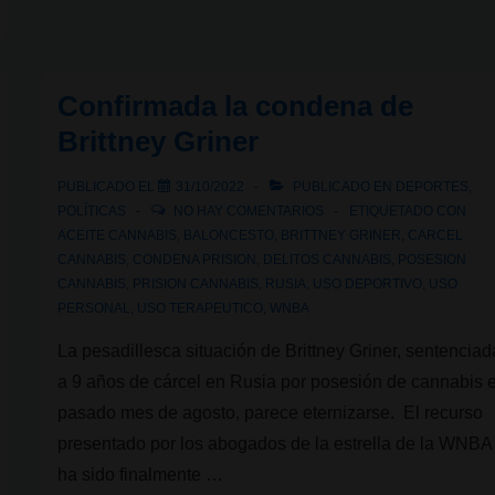
nosotros
desde
el
Confirmada la condena de
origen
de
Brittney Griner
la
PUBLICADO EL
31/10/2022
PUBLICADO EN
DEPORTES
,
Civilización
POLÍTICAS
NO HAY COMENTARIOS
ETIQUETADO CON
ACEITE CANNABIS
,
BALONCESTO
,
BRITTNEY GRINER
,
CARCEL
CANNABIS
,
CONDENA PRISION
,
DELITOS CANNABIS
,
POSESION
CANNABIS
,
PRISION CANNABIS
,
RUSIA
,
USO DEPORTIVO
,
USO
PERSONAL
,
USO TERAPEUTICO
,
WNBA
La pesadillesca situación de Brittney Griner, sentenciad
a 9 años de cárcel en Rusia por posesión de cannabis e
pasado mes de agosto, parece eternizarse. El recurso
presentado por los abogados de la estrella de la WNBA
ha sido finalmente …