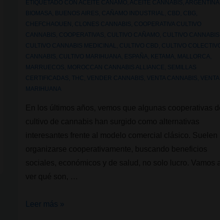
ETIQUETADO CON
ACEITE CAÑAMO
,
ACEITE CANNABIS
,
ARGENTINA
BIOMASA
,
BUENOS AIRES
,
CAÑAMO INDUSTRIAL
,
CBD
,
CBG
,
CHEFCHAOUEN
,
CLONES CANNABIS
,
COOPERATIVA CULTIVO
CANNABIS
,
COOPERATIVAS
,
CULTIVO CAÑAMO
,
CULTIVO CANNABIS
CULTIVO CANNABIS MEDICINAL
,
CULTIVO CBD
,
CULTIVO COLECTIV
CANNABIS
,
CULTIVO MARIHUANA
,
ESPAÑA
,
KETAMA
,
MALLORCA
,
MARRUECOS
,
MOROCCAN CANNABIS ALLIANCE
,
SEMILLAS
CERTIFICADAS
,
THC
,
VENDER CANNABIS
,
VENTA CANNABIS
,
VENTA
MARIHUANA
En los últimos años, vemos que algunas cooperativas d
cultivo de cannabis han surgido como alternativas
interesantes frente al modelo comercial clásico. Suelen
organizarse cooperativamente, buscando beneficios
sociales, económicos y de salud, no solo lucro. Vamos 
ver qué son, …
Cooperativas
Leer más »
que