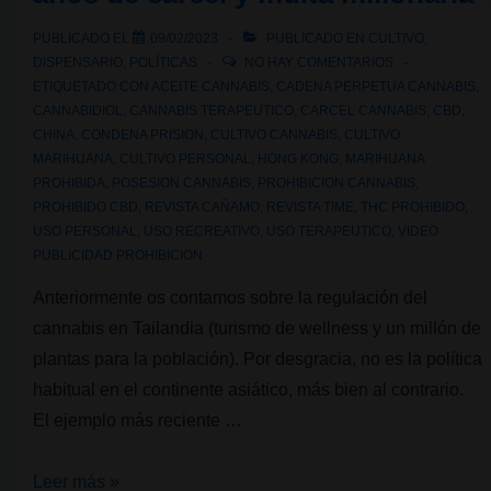
tipos
PUBLICADO EL
09/02/2023
PUBLICADO EN
CULTIVO
,
de
DISPENSARIO
,
POLÍTICAS
NO HAY COMENTARIOS
extracciones
ETIQUETADO CON
ACEITE CANNABIS
,
CADENA PERPETUA CANNABIS
,
CANNABIDIOL
,
CANNABIS TERAPEUTICO
,
CARCEL CANNABIS
,
CBD
,
de
CHINA
,
CONDENA PRISION
,
CULTIVO CANNABIS
,
CULTIVO
cannabis
MARIHUANA
,
CULTIVO PERSONAL
,
HONG KONG
,
MARIHUANA
existen?
PROHIBIDA
,
POSESION CANNABIS
,
PROHIBICION CANNABIS
,
PROHIBIDO CBD
,
REVISTA CAÑAMO
,
REVISTA TIME
,
THC PROHIBIDO
,
USO PERSONAL
,
USO RECREATIVO
,
USO TERAPEUTICO
,
VIDEO
PUBLICIDAD PROHIBICION
Anteriormente os contamos sobre la regulación del
cannabis en Tailandia (turismo de wellness y un millón de
plantas para la población). Por desgracia, no es la política
habitual en el continente asiático, más bien al contrario.
El ejemplo más reciente …
Hong
Leer más »