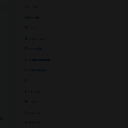
Cultura
Deportes
Dispensario
Dispositivos
Economía
,
Entretenimiento
Extracciones
Ferias
Finanzas
Historia
Industria
o,
Institutos