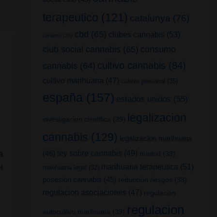
terapeutico
(121)
catalunya
(76)
cbd
(65)
clubes cannabis
(53)
cañamo
(26)
club social cannabis
(65)
consumo
cultivo cannabis
(84)
cannabis
(64)
cultivo marihuana
(47)
cultivo personal
(35)
españa
(157)
estados unidos
(55)
legalizacion
investigacion cientifica
(39)
cannabis
(129)
legalizacion marihuana
(46)
ley sobre cannabis
(49)
madrid
(38)
a
marihuana terapeutica
(51)
l
marihuana legal
(32)
posesion cannabis
(45)
reduccion riesgos
(38)
regulacion asociaciones
(47)
regulacion
regulacion
autocultivo marihuana
(39)