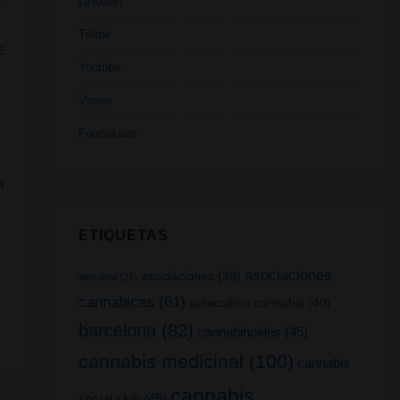
Linkedin
Tiktok
E
Youtube
Vimeo
Foursquare
n
ETIQUETAS
asociaciones
asociaciones
(39)
alemania
(27)
cannabicas
(61)
autocultivo cannabis
(40)
barcelona
(82)
cannabinoides
(45)
cannabis medicinal
(100)
cannabis
cannabis
social club
(45)