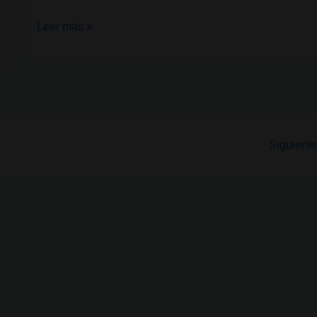
Confirmada
Leer más »
la
condena
de
Brittney
Griner
Siguiente