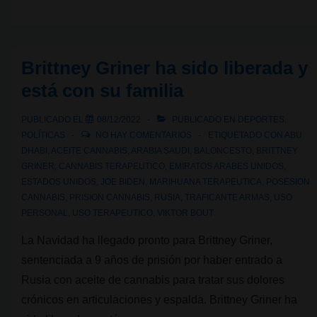
Kong
prohíbe
el
Brittney Griner ha sido liberada y
CBD:
está con su familia
7
años
PUBLICADO EL
08/12/2022
PUBLICADO EN
DEPORTES
,
de
POLÍTICAS
NO HAY COMENTARIOS
ETIQUETADO CON
ABU
cárcel
DHABI
,
ACEITE CANNABIS
,
ARABIA SAUDI
,
BALONCESTO
,
BRITTNEY
GRINER
,
CANNABIS TERAPEUTICO
,
EMIRATOS ARABES UNIDOS
,
y
ESTADOS UNIDOS
,
JOE BIDEN
,
MARIHUANA TERAPEUTICA
,
POSESION
multa
CANNABIS
,
PRISION CANNABIS
,
RUSIA
,
TRAFICANTE ARMAS
,
USO
millonaria
PERSONAL
,
USO TERAPEUTICO
,
VIKTOR BOUT
La Navidad ha llegado pronto para Brittney Griner,
sentenciada a 9 años de prisión por haber entrado a
Rusia con aceite de cannabis para tratar sus dolores
crónicos en articulaciones y espalda. Brittney Griner ha