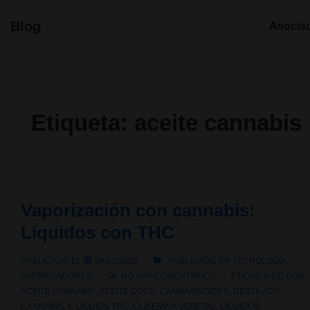
↓
Navegació
Blog
Asocia
Saltar
principal
al
contenido
principal
Etiqueta:
aceite cannabis
Vaporización con cannabis:
Líquidos con THC
PUBLICADO EL
04/01/2026
PUBLICADO EN
TECNOLOGÍA
,
VAPORIZADORES
NO HAY COMENTARIOS
ETIQUETADO CON
ACEITE CANNABIS
,
ACEITE COCO
,
CANNABINOIDES
,
DESTILADO
CANNABIS
,
E-LIQUIDS THC
,
GLISERINA VEGETAL
,
LIQUIDOS