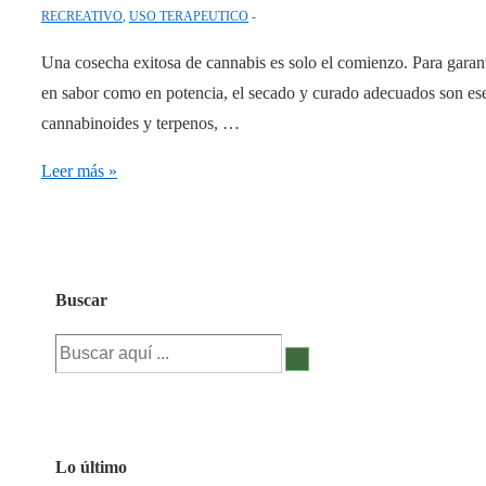
RECREATIVO
,
USO TERAPEUTICO
Una cosecha exitosa de cannabis es solo el comienzo. Para garant
en sabor como en potencia, el secado y curado adecuados son ese
cannabinoides y terpenos, …
Guía
Leer más »
para
secar
y
curar
Buscar
el
Buscar
cannabis
por:
en
casa
Lo último