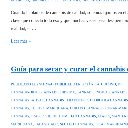
BULBOSOS
,
TRICOMA SESILES
,
TRICOMAS
,
TRICOMAS CAPITADOS PE
Cuando hablamos de cannabis de calidad, solemos fijarnos en el 
clave que conecta todo eso y que muchas veces pasa desapercibido
realidad, el …
¿Qué
Leer más »
son
los
tricomas
Guía para secar y curar el cannabis 
del
cannabis?
PUBLICADO EL
27/11/2024
PUBLICADO EN
BOTÁNICA
,
CULTIVO
,
DISP
CANNABINOIDES
,
CANNABIS HIBRIDA
,
CANNABIS INDICA
,
CANNABIS
CANNABIS SATIVA L
,
CANNABIS TERAPEUTICO
,
CLOROFILA CANNABIS
CANNABIS
,
CULTIVO MARIHUANA
,
CURADO CANNABIS
,
CURAR MAR
CANNABIS
,
FRASCO VIDRIO
,
HUMEDAD CANNABIS
,
LEAFLY
,
MANTENI
MARIHUANA
,
SALA SECADO
,
SECADO CANNABIS
,
SECAR MARIHUAN