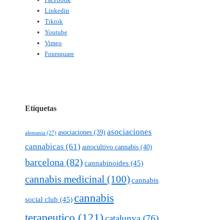
Linkedin
Tiktok
Youtube
Vimeo
Foursquare
Etiquetas
asociaciones
asociaciones
(39)
alemania
(27)
cannabicas
(61)
autocultivo cannabis
(40)
barcelona
(82)
cannabinoides
(45)
cannabis medicinal
(100)
cannabis
cannabis
social club
(45)
terapeutico
(121)
catalunya
(76)