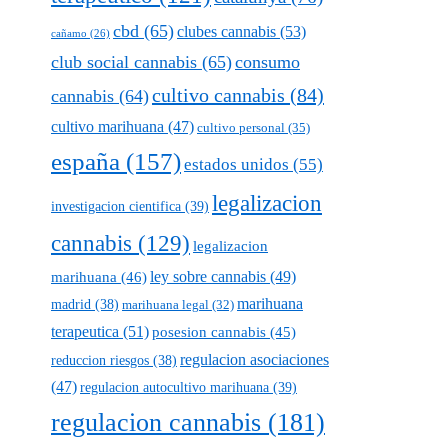
cbd
(65)
clubes cannabis
(53)
cañamo
(26)
club social cannabis
(65)
consumo
cultivo cannabis
(84)
cannabis
(64)
cultivo marihuana
(47)
cultivo personal
(35)
españa
(157)
estados unidos
(55)
legalizacion
investigacion cientifica
(39)
cannabis
(129)
legalizacion
marihuana
(46)
ley sobre cannabis
(49)
marihuana
madrid
(38)
marihuana legal
(32)
terapeutica
(51)
posesion cannabis
(45)
regulacion asociaciones
reduccion riesgos
(38)
(47)
regulacion autocultivo marihuana
(39)
regulacion cannabis
(181)