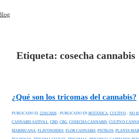
↓
Blog
Saltar
al
contenido
principal
Etiqueta:
cosecha cannabis
¿Qué son los tricomas del cannabis?
PUBLICADO EL
22/01/2026
PUBLICADO EN
BOTÁNICA
,
CULTIVO
NO H
CANNABIS SATIVA L
,
CBD
,
CBG
,
COSECHA CANNABIS
,
CULTIVO CANNA
MARIHUANA
,
FLAVONOIDES
,
FLOR CANNABIS
,
PISTILOS
,
PLANTA MA