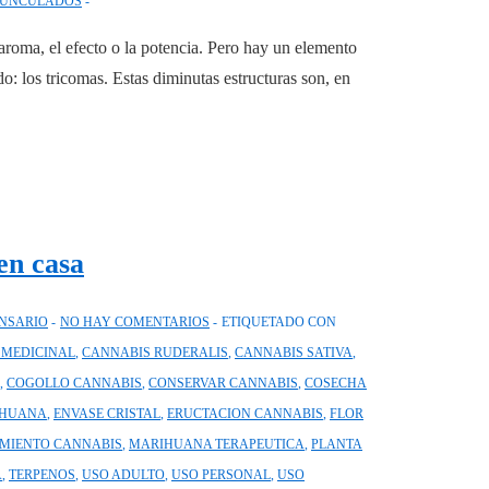
DUNCULADOS
aroma, el efecto o la potencia. Pero hay un elemento
: los tricomas. Estas diminutas estructuras son, en
en casa
ENSARIO
NO HAY COMENTARIOS
ETIQUETADO CON
 MEDICINAL
,
CANNABIS RUDERALIS
,
CANNABIS SATIVA
,
,
COGOLLO CANNABIS
,
CONSERVAR CANNABIS
,
COSECHA
IHUANA
,
ENVASE CRISTAL
,
ERUCTACION CANNABIS
,
FLOR
MIENTO CANNABIS
,
MARIHUANA TERAPEUTICA
,
PLANTA
A
,
TERPENOS
,
USO ADULTO
,
USO PERSONAL
,
USO