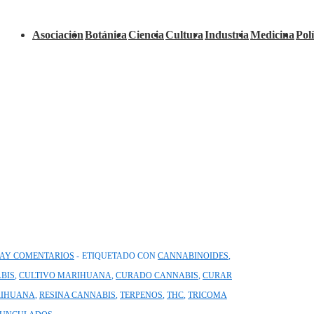
Navegación
Asociación
Botánica
Ciencia
Cultura
Industria
Medicina
Polí
principal
AY COMENTARIOS
ETIQUETADO CON
CANNABINOIDES
,
BIS
,
CULTIVO MARIHUANA
,
CURADO CANNABIS
,
CURAR
RIHUANA
,
RESINA CANNABIS
,
TERPENOS
,
THC
,
TRICOMA