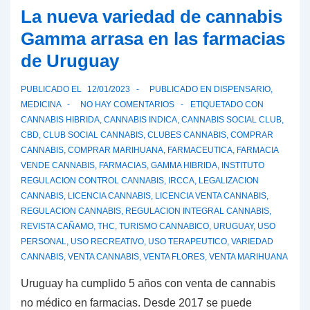
regulación
La nueva variedad de cannabis
del
Gamma arrasa en las farmacias
cannabis
de Uruguay
medicinal
en
PUBLICADO EL
12/01/2023
PUBLICADO EN
DISPENSARIO
,
España:
MEDICINA
NO HAY COMENTARIOS
ETIQUETADO CON
Un
CANNABIS HIBRIDA
,
CANNABIS INDICA
,
CANNABIS SOCIAL CLUB
,
CBD
,
CLUB SOCIAL CANNABIS
,
CLUBES CANNABIS
,
COMPRAR
paso
CANNABIS
,
COMPRAR MARIHUANA
,
FARMACEUTICA
,
FARMACIA
lento
VENDE CANNABIS
,
FARMACIAS
,
GAMMA HIBRIDA
,
INSTITUTO
pero
REGULACION CONTROL CANNABIS
,
IRCCA
,
LEGALIZACION
necesario
CANNABIS
,
LICENCIA CANNABIS
,
LICENCIA VENTA CANNABIS
,
REGULACION CANNABIS
,
REGULACION INTEGRAL CANNABIS
,
REVISTA CAÑAMO
,
THC
,
TURISMO CANNABICO
,
URUGUAY
,
USO
PERSONAL
,
USO RECREATIVO
,
USO TERAPEUTICO
,
VARIEDAD
CANNABIS
,
VENTA CANNABIS
,
VENTA FLORES
,
VENTA MARIHUANA
Uruguay ha cumplido 5 años con venta de cannabis
no médico en farmacias. Desde 2017 se puede