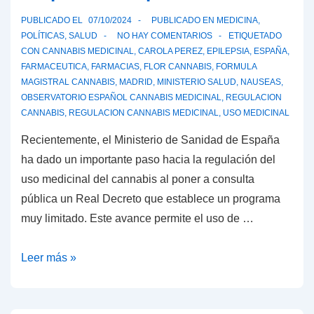
PUBLICADO EL
07/10/2024
PUBLICADO EN
MEDICINA
,
POLÍTICAS
,
SALUD
NO HAY COMENTARIOS
ETIQUETADO
CON
CANNABIS MEDICINAL
,
CAROLA PEREZ
,
EPILEPSIA
,
ESPAÑA
,
FARMACEUTICA
,
FARMACIAS
,
FLOR CANNABIS
,
FORMULA
MAGISTRAL CANNABIS
,
MADRID
,
MINISTERIO SALUD
,
NAUSEAS
,
OBSERVATORIO ESPAÑOL CANNABIS MEDICINAL
,
REGULACION
CANNABIS
,
REGULACION CANNABIS MEDICINAL
,
USO MEDICINAL
Recientemente, el Ministerio de Sanidad de España
ha dado un importante paso hacia la regulación del
uso medicinal del cannabis al poner a consulta
pública un Real Decreto que establece un programa
muy limitado. Este avance permite el uso de …
Avances
Leer más »
en
la