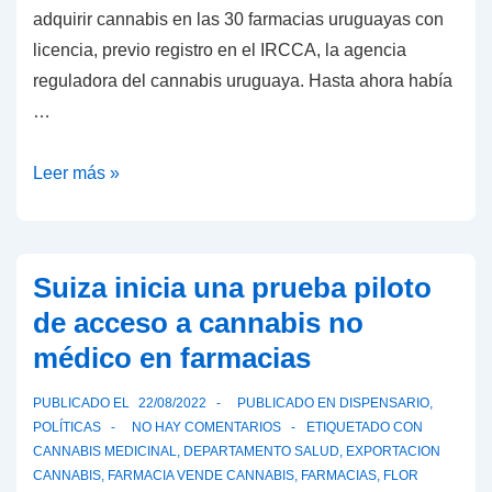
adquirir cannabis en las 30 farmacias uruguayas con
licencia, previo registro en el IRCCA, la agencia
reguladora del cannabis uruguaya. Hasta ahora había
…
La
Leer más »
nueva
variedad
de
Suiza inicia una prueba piloto
cannabis
de acceso a cannabis no
Gamma
médico en farmacias
arrasa
en
PUBLICADO EL
22/08/2022
PUBLICADO EN
DISPENSARIO
,
las
POLÍTICAS
NO HAY COMENTARIOS
ETIQUETADO CON
farmacias
CANNABIS MEDICINAL
,
DEPARTAMENTO SALUD
,
EXPORTACION
CANNABIS
,
FARMACIA VENDE CANNABIS
,
FARMACIAS
,
FLOR
de