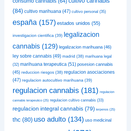
cultivo cannabis
consumo cannabis
(64)
(84)
cultivo marihuana
(47)
cultivo personal
(35)
españa
(157)
estados unidos
(55)
legalizacion
investigacion cientifica
(39)
cannabis
(129)
legalizacion marihuana
(46)
ley sobre cannabis
(49)
madrid
(38)
marihuana legal
marihuana terapeutica
(51)
posesion cannabis
(32)
(45)
regulacion asociaciones
reduccion riesgos
(38)
(47)
regulacion autocultivo marihuana
(39)
regulacion cannabis
(181)
regulacion
regulacion cultivo cannabis
(33)
cannabis terapeutico
(25)
regulacion integral cannabis
(79)
terpenos
(25)
uso adulto
(134)
thc
(80)
uso medicinal