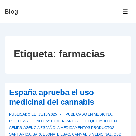
↓
Blog
Saltar
ME
al
contenido
principal
Etiqueta:
farmacias
España aprueba el uso
medicinal del cannabis
PUBLICADO EL
15/10/2025
PUBLICADO EN
MEDICINA
,
POLÍTICAS
NO HAY COMENTARIOS
ETIQUETADO CON
AEMPS
,
AGENCIA ESPAÑOLA MEDICAMENTOS PRODUCTOS
SANITARIOA
,
BARCELONA
,
BILBAO
,
CANNABIS MEDICINAL
,
CBD
,