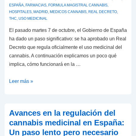
ESPAÑA
,
FARMACIAS
,
FORMULA MAGISTRAL CANNABIS
,
HOSPITALES
,
MADRID
,
MEDICOS CANNABIS
,
REAL DECRETO
,
THC
,
USO MEDICINAL
El pasado martes 7 de octubre, el Gobierno de España
ha dado un paso significativo: se ha aprobado un Real
Decreto que regula oficialmente el uso medicinal del
cannabis. A continuación explicamos un poco qué
implica, cómo funcionará en la …
España
Leer más »
aprueba
el
uso
Avances en la regulación del
medicinal
cannabis medicinal en España:
del
Un paso lento pero necesario
cannabis