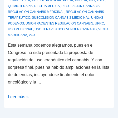
farmacias
TERAPEUTICA
,
PARTIDO POPULAR
,
PDCAT
,
PDECAT
,
PNV
,
PSOE
,
QUIMIOTERAPIA
,
RECETA MEDICA
,
REGULACION CANNABIS
,
REGULACION CANNABIS MEDICINAL
,
REGULACION CANNABIS
TERAPEUTICO
,
SUBCOMISION CANNABIS MEDICINAL
,
UNIDAS
PODEMOS
,
UNION PACIENTES REGULACION CANNABIS
,
UPRC
,
USO MEDICINAL
,
USO TERAPEUTICO
,
VENDER CANNABIS
,
VENTA
MARIHUANA
,
VOX
Esta semana podemos alegrarnos, pues en el
Congreso ha sido presentada la propuesta de
regulación del uso terapéutico del cannabis. Y con
sorpresa final, pues ha habido ampliaciones en la lista
de dolencias, incluyéndose finalmente el dolor
oncológico y la …
Presentada
Leer más »
la
propuesta