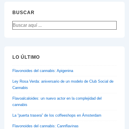
de
regulación
BUSCAR
del
Buscar
uso
por:
medicinal
del
cannabis
LO ÚLTIMO
en
España
Flavonoides del cannabis: Apigenina
Ley Rosa Verda: aniversario de un modelo de Club Social de
Cannabis
Flavoalcaloides: un nuevo actor en la complejidad del
cannabis
La “puerta trasera” de los coffeeshops en Ámsterdam
Flavonoides del cannabis: Cannflavinas