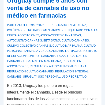
Uruguay cumple 5 años con
piloto
venta de cannabis de uso no
de
médico en farmacias
acceso
a
PUBLICADO EL
29/07/2022
PUBLICADO EN
MEDICINA
,
cannabis
POLÍTICAS
NO HAY COMENTARIOS
ETIQUETADO CON
ALFA
no
INDICA
,
ASOCIACIONES
,
ASOCIACIONES CANNABICAS
,
AUTOCULTIVO CANNABIS
,
BETA SATIVA
,
CULTIVO CANNABIS
,
médico
CULTIVO COLECTIVO CANNABIS
,
CULTIVO MARIHUANA
,
CULTIVO
en
PERSONAL
,
FARMACIA VENDE CANNABIS
,
FARMACIAS
,
INSTITUTO
farmacias
REGULACION CONTROL CANNABIS
,
IRCAA
,
LEGALIZACION
CANNABIS
,
LEGALIZACION MARIHUANA
,
REGULACION
ASOCIACIONES
,
REGULACION AUTOCULTIVO MARIHUANA
,
REGULACION CULTIVO CANNABIS
,
REGULACION INTEGRAL
CANNABIS
,
URUGUAY
,
USO PERSONAL
,
USO RECREATIVO
En 2013, Uruguay fue pionero en regular
integralmente el cannabis. Desde el principio
funcionaron dos de las vías de acceso, el autocultivo o