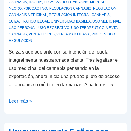
CANNABIS
,
HACHIS
,
LEGALIZACION CANNABIS
,
MERCADO
Uruguay
NEGRO
,
PSICOACTIVO
,
REGULACION CANNABIS
,
REGULACION
CANNABIS MEDICINAL
,
REGULACION INTEGRAL CANNABIS
,
SUIZA
,
TRAFICO ILEGAL
,
UNIVERSIDAD BASILEA
,
USO MEDICINAL
,
USO PERSONAL
,
USO RECREATIVO
,
USO TERAPEUTICO
,
VENTA
CANNABIS
,
VENTA FLORES
,
VENTA MARIHUANA
,
VIDEO
,
VIDEO
REGULACION
Suiza sigue adelante con su intención de regular
integralmente nuestra amada planta. Tras legalizar el
uso medicinal del cannabis pensando en la
exportación, ahora inicia una prueba piloto de acceso
a cannabis no médico en farmacias. A partir del 15 …
Suiza
Leer más »
inicia
una
prueba