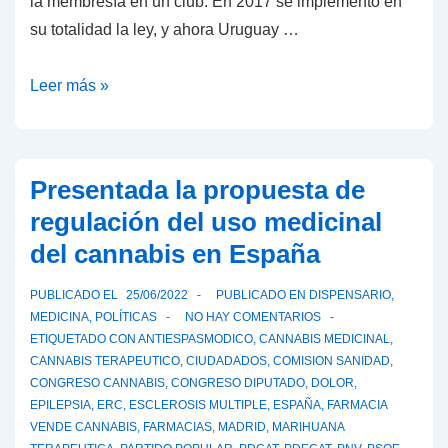
la membresía en un club. En 2017 se implementó en
su totalidad la ley, y ahora Uruguay …
Uruguay
Leer más »
cumple
5
años
Presentada la propuesta de
con
regulación del uso medicinal
venta
del cannabis en España
de
cannabis
PUBLICADO EL
25/06/2022
PUBLICADO EN
DISPENSARIO
,
de
MEDICINA
,
POLÍTICAS
NO HAY COMENTARIOS
uso
ETIQUETADO CON
ANTIESPASMODICO
,
CANNABIS MEDICINAL
,
CANNABIS TERAPEUTICO
,
CIUDADADOS
,
COMISION SANIDAD
,
no
CONGRESO CANNABIS
,
CONGRESO DIPUTADO
,
DOLOR
,
médico
EPILEPSIA
,
ERC
,
ESCLEROSIS MULTIPLE
,
ESPAÑA
,
FARMACIA
en
VENDE CANNABIS
,
FARMACIAS
,
MADRID
,
MARIHUANA